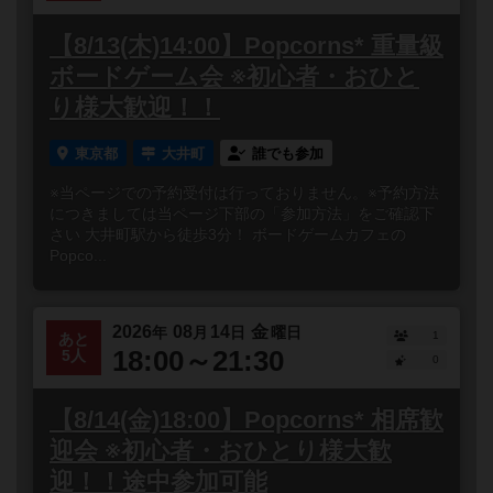
【8/13(木)14:00】Popcorns* 重量級
ボードゲーム会 ※初心者・おひと
り様大歓迎！！
東京都
大井町
誰でも参加
※当ページでの予約受付は行っておりません。※予約方法
につきましては当ページ下部の「参加方法」をご確認下
さい 大井町駅から徒歩3分！ ボードゲームカフェの
Popco...
2026
08
14
金
年
月
日
曜日
1
あと
18:00～21:30
5人
0
【8/14(金)18:00】Popcorns* 相席歓
迎会 ※初心者・おひとり様大歓
迎！！途中参加可能