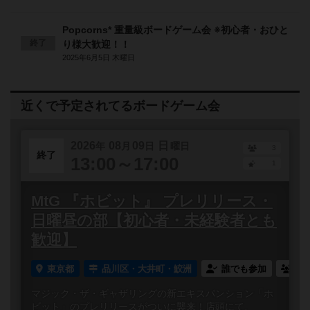
Popcorns* 重量級ボードゲーム会 ※初心者・おひと
終了
り様大歓迎！！
2025年6月5日 木曜日
近くで予定されてるボードゲーム会
2026
08
09
日
年
月
日
曜日
3
終了
13:00～17:00
1
MtG 『ホビット』 プレリリース・
日曜昼の部【初心者・未経験者とも
歓迎】
東京都
品川区・大井町・鮫洲
誰でも参加
連
マジック・ザ・ギャザリングの新エキスパンション「ホ
ビット」のプレリリースがついに襲来！店頭にて、