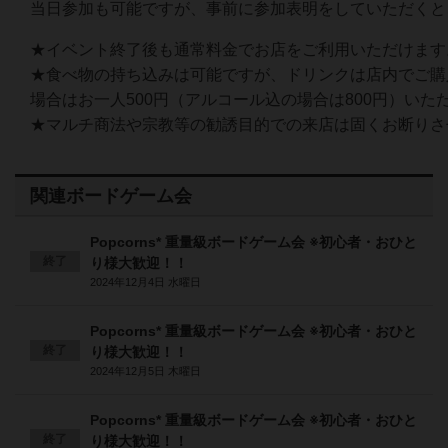
当日参加も可能ですが、事前に参加表明をしていただくと
★イベント終了後も通常料金でお店をご利用いただけます
★食べ物の持ち込みは可能ですが、ドリンクは店内でご購
場合はお一人500円（アルコール込の場合は800円）いた
★マルチ商法や宗教等の勧誘目的での来店は固くお断りさ
関連ボードゲーム会
Popcorns* 重量級ボードゲーム会 ※初心者・おひと
終了
り様大歓迎！！
2024年12月4日 水曜日
Popcorns* 重量級ボードゲーム会 ※初心者・おひと
終了
り様大歓迎！！
2024年12月5日 木曜日
Popcorns* 重量級ボードゲーム会 ※初心者・おひと
終了
り様大歓迎！！