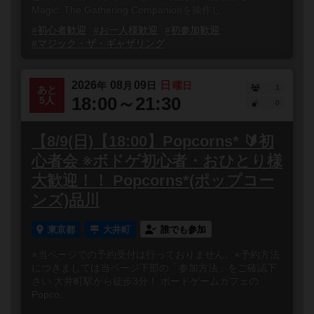
Magic: The Gathering Companionを操作し...
#初心者歓迎
#お一人様歓迎
#初参加歓迎
#マジック・ザ・ギャザリング
2026
08
09
日
年
月
日
曜日
1
あと
18:00～21:30
5人
0
【8/9(日)【18:00】Popcorns* 🔰初
心者会 ※ボドゲ初心者・おひとり様
大歓迎！！ Popcorns*(ポップコー
ンズ)品川
東京都
大井町
誰でも参加
※当ページでの予約受付は行っておりません。※予約方法
につきましては当ページ下部の「参加方法」をご確認下
さい 大井町駅から徒歩3分！ ボードゲームカフェの
Popco...