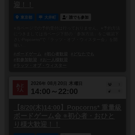
迎！！
東京都
大井町
誰でも参加
※当ページでの予約受付は行っておりません。※予約方法
につきましては当ページ下部の「参加方法」をご確認下
さいPopcorns*で『ラッツ・オブ・ウィスター会』を開
催い...
#ボードゲーム
#初心者歓迎
#どなたでも
#初参加歓迎
#お一人様歓迎
#ラッツ・オブ・ウィスター
2026
08
20
木
年
月
日
曜日
1
あと
14:00～22:00
7人
0
【8/20(木)14:00】Popcorns* 重量級
ボードゲーム会 ※初心者・おひと
り様大歓迎！！