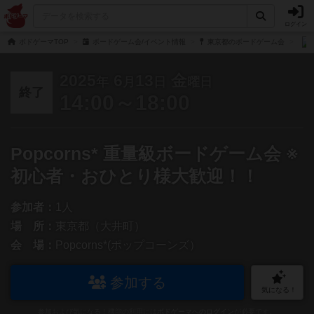
ログイン
ボドゲーマTOP
ボードゲーム会/イベント情報
東京都のボードゲーム会
2025
6
13
金
年
月
日
曜日
終了
14:00～18:00
Popcorns* 重量級ボードゲーム会 ※
初心者・おひとり様大歓迎！！
参加者：
1人
場 所：
東京都（大井町）
会 場：
Popcorns*(ポップコーンズ）
参加する
気になる！
参加および気になる！機能の利用には
ボドゲーマへのログイン
が必要です。