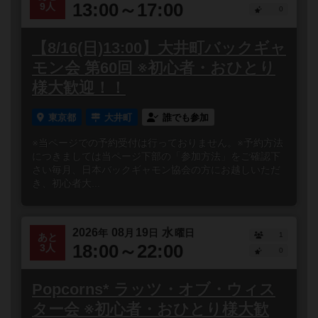
13:00～17:00
9人
0
【8/16(日)13:00】大井町バックギャ
モン会 第60回 ※初心者・おひとり
様大歓迎！！
東京都
大井町
誰でも参加
※当ページでの予約受付は行っておりません。※予約方法
につきましては当ページ下部の「参加方法」をご確認下
さい毎月、日本バックギャモン協会の方にお越しいただ
き、初心者大...
2026
08
19
水
年
月
日
曜日
1
あと
18:00～22:00
3人
0
Popcorns* ラッツ・オブ・ウィス
ター会 ※初心者・おひとり様大歓