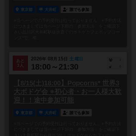
東京都
大井町
誰でも参加
※当ページでの予約受付は行っておりません。※予約方法
につきましては当ページ下部の「参加方法」をご確認下
さい品川区大井町駅徒歩直ぐのボドゲカフェポップコー
ンズ*で、相...
2026
08
15
土
年
月
日
曜日
1
あと
18:00～21:30
3人
0
【8/15(土)18:00】Popcorns* 世界3
大ボドゲ会 ※初心者・お一人様大歓
迎！！途中参加可能
東京都
大井町
誰でも参加
※当ページでの予約受付は行っておりません。※予約方法
につきましては当ページ下部の「参加方法」をご確認下
さい大井町駅から徒歩3分！ボードゲームカフェの