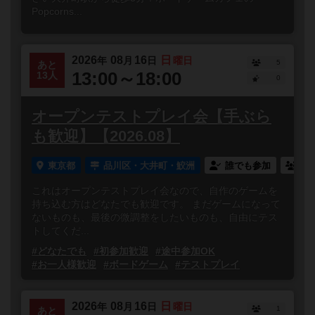
Popcorns...
2026
08
16
日
年
月
日
曜日
5
あと
13:00～18:00
13人
0
オープンテストプレイ会【手ぶら
も歓迎】【2026.08】
東京都
品川区・大井町・鮫洲
誰でも参加
連
これはオープンテストプレイ会なので、自作のゲームを
持ち込む方はどなたでも歓迎です。 まだゲームになって
ないものも、最後の微調整をしたいものも、自由にテス
トしてくだ...
#どなたでも
#初参加歓迎
#途中参加OK
#お一人様歓迎
#ボードゲーム
#テストプレイ
2026
08
16
日
年
月
日
曜日
1
あと