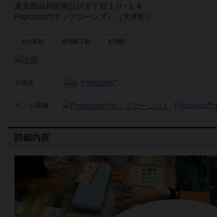
東京都品川区南品川６丁目１０−１４
Popcorns*(ポップコーンズ）（大井町）
大井町駅
青物横丁駅
鮫洲駅
Popcorns*
主催者
Popcorn
カフェ/店舗
詳細内容