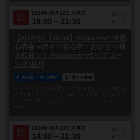
2026
08
12
水
年
月
日
曜日
1
あと
18:00～21:30
5人
0
【8/12(水)【18:00】Popcorns* 🔰初
心者会 ※ボドゲ初心者・おひとり様
大歓迎！！ Popcorns*(ポップコー
ンズ)品川
東京都
大井町
誰でも参加
※当ページでの予約受付は行っておりません。※予約方法
につきましては当ページ下部の「参加方法」をご確認下
さい 大井町駅から徒歩3分！ ボードゲームカフェの
Popco...
2026
08
13
木
年
月
日
曜日
1
あと
14:00～21:30
7人
0