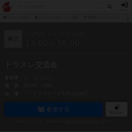
ログイン
ボドゲーマTOP
ボードゲーム会/イベント情報
愛知県のボードゲーム会
2025
5
25
日
年
月
日
曜日
終了
13:00～16:00
ドラスレ交流会
参加者：
1人 / 定員12人
場 所：
愛知県（岡崎）
会 場：
ブックオフ２４８号西友岡崎店
参加する
気になる！
参加および気になる！機能の利用には
ボドゲーマへのログイン
が必要です。