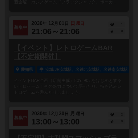
週金曜 カジノゲーム（ブラックジャック、ポーカ...
2030
12
01
日
年
月
日
曜日
1
募集中
21:06～21:06
0
【イベント】レトロゲームBAR
【不定期開催】
愛知県
安城/JR安城駅、名鉄北安城駅、名鉄南安城駅
イベントBAR企画（店舗主催）80's,90'sをはじめとする
レトロゲーム！その魅力について語ったり、持ち込みレ
トロゲームを遊んだりしましょう。
2030
12
30
月
年
月
日
曜日
2
募集中
13:00～13:00
0