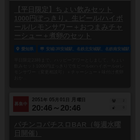
【平日限定】ちょい飲みセット
1000円ぽっきり。生ビール/ハイボ
ール/レモンサワー＋おつまみチャ
ーシュー＋煮卵のセット
愛知県
安城/JR安城駅、名鉄北安城駅、名鉄南安城駅
平日限定23時まで、ハッピーアワーとしまして、ちょい
飲みセット1000円ぽっきりで生ビールorハイボールorレ
モンサワー（変更相談可）＋チャーシュー＋味付け煮卵
おか...
2051
05
01
月
年
月
日
曜日
2
募集中
20:46～20:46
0
パチンコパチスロBAR（毎週水曜
日開催）