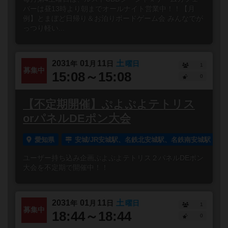
バーは昼13時より朝までオールナイト営業中！！【月
例】とまぼど日帰り＆お泊りボードゲーム会 みんなでが
っつり軽い...
2031
01
11
土
年
月
日
曜日
1
募集中
15:08～15:08
0
【不定期開催】ぷよぷよテトリス
orパネルDEポン大会
愛知県
安城/JR安城駅、名鉄北安城駅、名鉄南安城駅
ユーザー持ち込み企画ぷよぷよテトリス２パネルDEポン
大会を不定期で開催中！！
2031
01
11
土
年
月
日
曜日
1
募集中
18:44～18:44
0