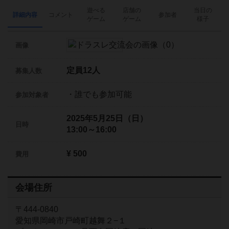
遊べる
店舗の
当日の
詳細内容
コメント
参加者
ゲーム
ゲーム
様子
画像
定員12人
募集人数
・誰でも参加可能
参加対象者
2025年5月25日（日）
日時
13:00～16:00
¥ 500
費用
会場住所
〒444-0840
愛知県岡崎市戸崎町越舞２−１