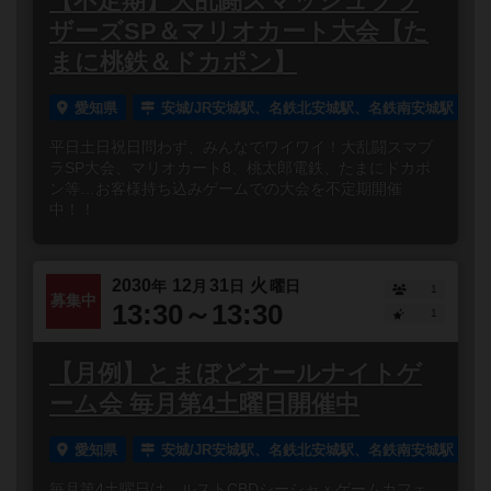
【不定期】大乱闘スマッシュブラ
ザーズSP＆マリオカート大会【た
まに桃鉄＆ドカポン】
愛知県
安城/JR安城駅、名鉄北安城駅、名鉄南安城駅
平日土日祝日問わず、みんなでワイワイ！大乱闘スマブ
ラSP大会、マリオカート8、桃太郎電鉄、たまにドカポ
ン等…お客様持ち込みゲームでの大会を不定期開催
中！！
2030
12
31
火
年
月
日
曜日
1
募集中
13:30～13:30
1
【月例】とまぼどオールナイトゲ
ーム会 毎月第4土曜日開催中
愛知県
安城/JR安城駅、名鉄北安城駅、名鉄南安城駅
毎月第4土曜日は、ルストCBDシーシャｘゲームカフェ