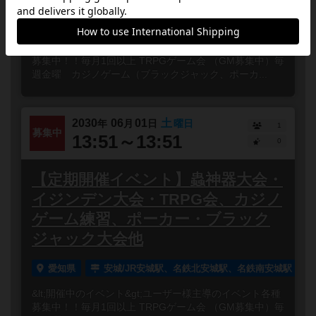
愛知県
安城/JR安城駅、名鉄北安城駅、名鉄南安城駅
&lt;開催中のイベント&gt;ユーザー様主導のイベント各種
募集中！！毎月1回以上 TRPGゲーム会 （GM募集中）毎
週金曜 カジノゲーム（ブラックジャック、ポーカ...
2030
06
01
土
年
月
日
曜日
1
募集中
13:51～13:51
0
【定期開催イベント】蟲神器大会・
イジンデン大会・TRPG会、カジノ
ゲーム練習、ポーカー・ブラック
ジャック大会他
愛知県
安城/JR安城駅、名鉄北安城駅、名鉄南安城駅
&lt;開催中のイベント&gt;ユーザー様主導のイベント各種
募集中！！毎月1回以上 TRPGゲーム会 （GM募集中）毎