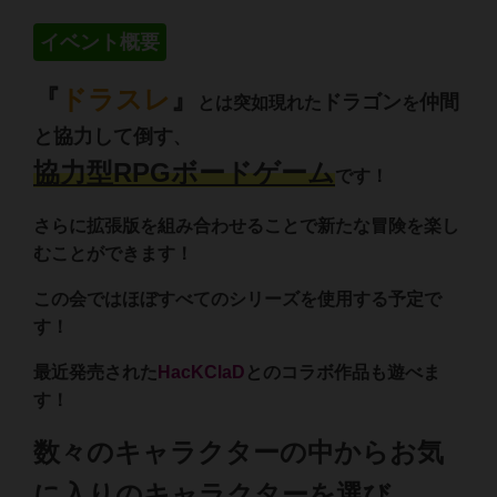
イベント概要
『
ドラスレ
』
ドラゴン
仲間
とは突如現れた
を
と協力して倒す
、
協力型RPGボードゲーム
です！
さらに拡張版を組み合わせることで新たな冒険を楽し
むことができます！
この会ではほぼすべてのシリーズを使用する予定で
す！
最近発売された
HacKClaD
とのコラボ作品も遊べま
す！
数々のキャラクターの中からお気
に入りのキャラクターを選び、