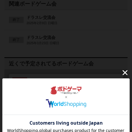
関連ボードゲーム会
ドラスレ交流会
終了
2025年2月9日 日曜日
ドラスレ交流会
終了
2025年3月23日 日曜日
近くで予定されてるボードゲーム会
2027
01
01
金
年
月
日
曜日
1
募集中
16:52～16:52
0
【定期開催イベント】蟲神器大会・
イジンデン大会・TRPG会、カジノ
ゲーム練習、ポーカー・ブラック
ジャック大会他