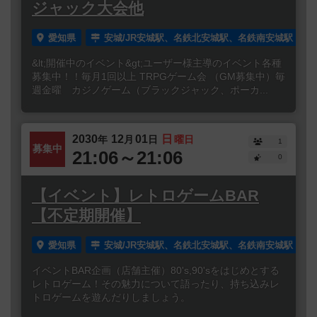
ジャック大会他
愛知県
安城/JR安城駅、名鉄北安城駅、名鉄南安城駅
&lt;開催中のイベント&gt;ユーザー様主導のイベント各種
募集中！！毎月1回以上 TRPGゲーム会 （GM募集中）毎
週金曜 カジノゲーム（ブラックジャック、ポーカ...
2030
12
01
日
年
月
日
曜日
1
募集中
21:06～21:06
0
【イベント】レトロゲームBAR
【不定期開催】
愛知県
安城/JR安城駅、名鉄北安城駅、名鉄南安城駅
イベントBAR企画（店舗主催）80's,90'sをはじめとする
レトロゲーム！その魅力について語ったり、持ち込みレ
トロゲームを遊んだりしましょう。