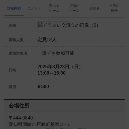
遊べる
店舗の
当日の
詳細内容
コメント
参加者
ゲーム
ゲーム
様子
画像
定員12人
募集人数
・誰でも参加可能
参加対象者
2025年3月23日（日）
日時
13:00～16:00
¥ 500
費用
会場住所
〒444-0840
愛知県岡崎市戸崎町越舞２−１