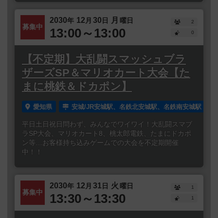
2030
12
30
月
年
月
日
曜日
2
募集中
13:00～13:00
0
【不定期】大乱闘スマッシュブラ
ザーズSP＆マリオカート大会【た
まに桃鉄＆ドカポン】
愛知県
安城/JR安城駅、名鉄北安城駅、名鉄南安城駅
平日土日祝日問わず、みんなでワイワイ！大乱闘スマブ
ラSP大会、マリオカート8、桃太郎電鉄、たまにドカポ
ン等…お客様持ち込みゲームでの大会を不定期開催
中！！
2030
12
31
火
年
月
日
曜日
1
募集中
13:30～13:30
1