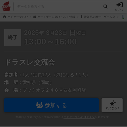
ログイン
ボドゲーマTOP
ボードゲーム会/イベント情報
愛知県のボードゲーム会
2025
3
23
日
年
月
日
曜日
終了
13:00～16:00
ドラスレ交流会
参加者：
1人 / 定員12人（気になる！1人）
場 所：
愛知県（岡崎）
会 場：
ブックオフ２４８号西友岡崎店
参加する
気になる！
参加および気になる！機能の利用には
ボドゲーマへのログイン
が必要です。