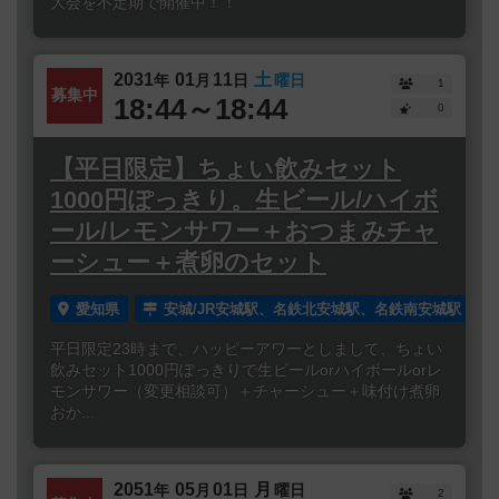
大会を不定期で開催中！！
2031
01
11
土
年
月
日
曜日
1
募集中
18:44～18:44
0
【平日限定】ちょい飲みセット
1000円ぽっきり。生ビール/ハイボ
ール/レモンサワー＋おつまみチャ
ーシュー＋煮卵のセット
愛知県
安城/JR安城駅、名鉄北安城駅、名鉄南安城駅
平日限定23時まで、ハッピーアワーとしまして、ちょい
飲みセット1000円ぽっきりで生ビールorハイボールorレ
モンサワー（変更相談可）＋チャーシュー＋味付け煮卵
おか...
2051
05
01
月
年
月
日
曜日
2