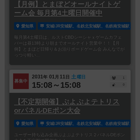
【月例】とまぼどオールナイトゲ
ーム会 毎月第4土曜日開催中
愛知県
安城/JR安城駅、名鉄北安城駅、名鉄南安城駅
毎月第4土曜日は、ルストCBDシーシャｘゲームカフェ
バーは昼13時より朝までオールナイト営業中！！【月
例】とまぼど日帰り＆お泊りボードゲーム会 みんなでが
っつり軽い...
2031
01
11
土
年
月
日
曜日
1
募集中
15:08～15:08
0
【不定期開催】ぷよぷよテトリス
orパネルDEポン大会
愛知県
安城/JR安城駅、名鉄北安城駅、名鉄南安城駅
ユーザー持ち込み企画ぷよぷよテトリス２パネルDEポン