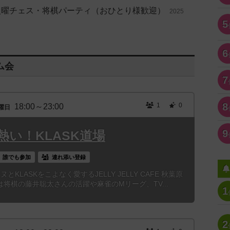
料 🎲 火曜チェス・将棋パーティ（おひとり様歓迎）
2025
5
6
ム会
7
8
1
0
18:00～23:00
曜日
9
い！KLASK道場
誰でも参加
連れ添い登録
KLASKをこよなく愛するJELLY JELLY CAFE 秋葉原
将棋の藤井聡太さんの活躍や麻雀のMリーグ、TV...
1
2