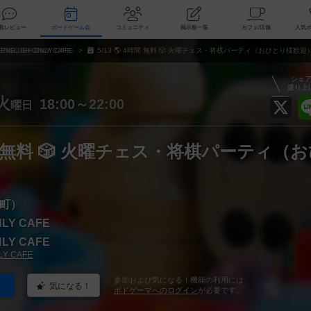
索
新着レビュー
ボードゲーム会
コミュニティ
掲示板一覧
カ
ENGLISH ONLY CAFE
5/13 🌎 4時間 無料 🎲 火曜チェス・将棋パーティ（おひとり様歓迎
シェ
盛り上
火
18:00～22:00
曜日
4時間 無料 🎲 火曜チェス・将棋パーティ（
町）
NLY CAFE
NLY CAFE
LY CAFE
参加および気になる！機能の利用には
気になる！
ボドゲーマへのログイン
が必要です。