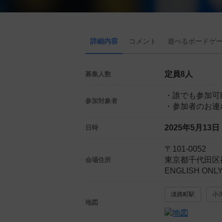
詳細内容
コメント
遊べる
ボード
ゲ
定員8人
募集人数
・誰でも参加可
参加対象者
・参加者のお連
2025年5月13
日時
〒101-0052
東京都千代田区
会場住所
ENGLISH ON
淡路町駅
小
地図