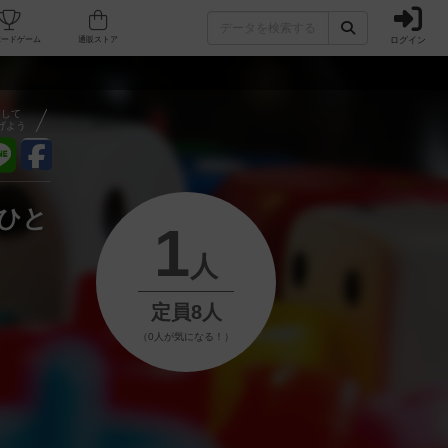
ログイン
フェ/店舗
人気ボードゲーム
通販ストア
）
アして
げよう
おひと
1
人
定員8人
（0人が気になる！）