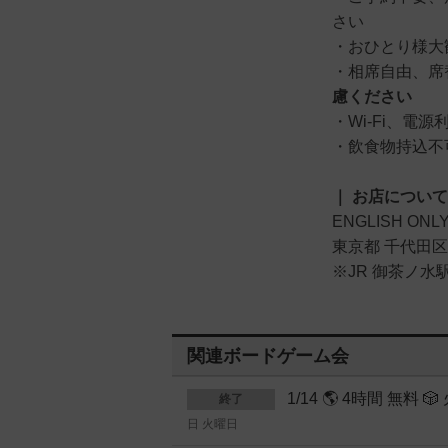
さい
・おひとり様大
・相席自由、
慮ください
・Wi-Fi、電源
・飲食物持込不
｜ お店について
ENGLISH ONL
東京都 千代田区 
※JR 御茶ノ水
関連ボードゲーム会
1/14 🌎 4時間 無
終了
日 火曜日