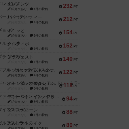
エレメンツ
232
PT
紹介文あり
4件の投稿
バー！パーティー
212
PT
紹介文なし
1件の投稿
ギョッと
154
PT
紹介文あり
1件の投稿
クルティボ
152
PT
紹介文なし
1件の投稿
ブラヴェスト
140
PT
紹介文なし
1件の投稿
ドブル：ポケットモンスター
122
PT
紹介文あり
4件の投稿
ジャンヌ・ダルク-オルレアン ドロー＆ライト
118
PT
紹介文なし
5件の投稿
ファースト・イン・フライト
94
PT
紹介文あり
3件の投稿
ダイススローン
88
PT
紹介文なし
1件の投稿
ガルフストライク
80
PT
紹介文あり
1件の投稿