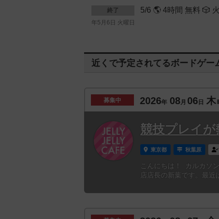
5/6 🌎 4時間 無
終了
年5月6日 火曜日
近くで予定されてるボードゲー
2026
08
06
木
募集中
年
月
日
競技プレイが熱
東京都
秋葉原
こんにちは！ カルカソンヌと
店店長の新葉です。最近は