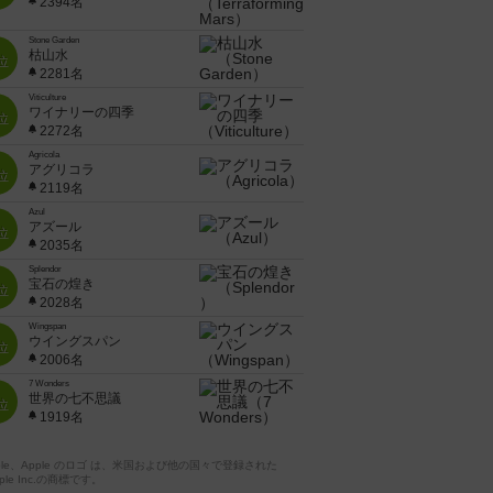
2394名
Stone Garden
枯山水
位
2281名
Viticulture
ワイナリーの四季
位
2272名
Agricola
アグリコラ
位
2119名
Azul
アズール
位
2035名
Splendor
宝石の煌き
位
2028名
Wingspan
ウイングスパン
位
2006名
7 Wonders
世界の七不思議
位
1919名
pple、Apple のロゴ は、米国および他の国々で登録された
ple Inc.の商標です。