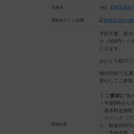
ENGLISH 
主催者
登録先
カフェ/店舗
予約不要、最大
ク（500円～
だけます。
おひとり様のご
他のSNSでも
安心してご参加
｜ ご参加につ
・午後6時から1
・基本料金無料
・ドリンク（ア
詳細内容
ら、軽食200円
・ご予約不要、