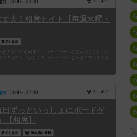
1
0
18:00～23:00
曜日
3
大丈夫！相席ナイト【毎週水曜・
4
誰でも参加
5
不要！途中入退場自由！ボードゲームを遊んだことがない
友達の都合がつかなくてボードゲームを一緒に遊べる人が
6
7
3
0
13:00～22:00
曜日
8
3時「1日ずっといっしょにボードゲ
9
」【相席】
※A
誰でも参加
連れ添い登録
Ap