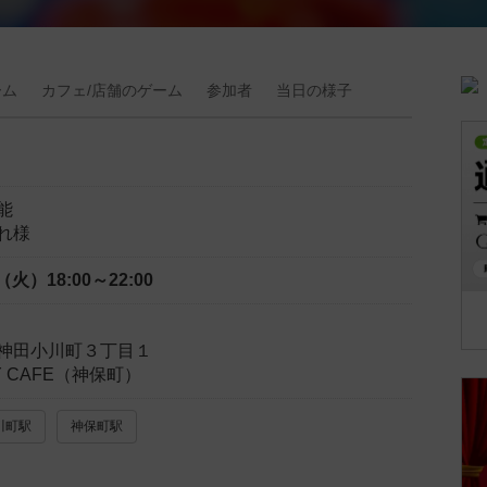
ーム
カフェ/
店舗の
ゲーム
参加者
当日の
様子
能
れ様
日（火）
18:00～22:00
神田小川町３丁目１
LY CAFE（神保町）
川町駅
神保町駅