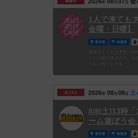
2026
08
07
金
募集中
年
月
日
1人で来ても
金曜・日曜】
東京都
秋葉原
相席ナイトとは予約一切
という初心者の方や、お
いない方でも大丈...
2026
08
08
土
あと
5人
年
月
日
8/8(土)1
ーム遊ぼう会
東京都
秋葉原