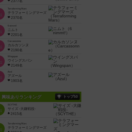
2377名
Terraforming Mars
テラフォーミングマーズ
位
2370名
6 nimmt!
ニムト
位
2201名
Carcassonne
カルカソンヌ
位
2190名
Wingspan
ウイングスパン
位
2149名
Azul
アズール
位
1903名
興味ありランキング
トップ50
SCYTHE
サイズ -大鎌戦役-
位
2415名
Terraforming Mars
テラフォーミングマーズ
位