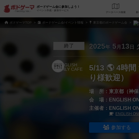
ボードゲーム会に参加しよう！
イベント作成・参加サービス
データベース
検
ボドゲーマTOP
ボードゲーム会/イベント情報
東京都のボードゲーム会
2025
5
13
終了
年
月
日
5/13 🌎 
り様歓迎）
場 所：
東京都（神保
会 場：
ENGLISH O
主催者：
ENGLISH O
ENGLISH ON
参加する