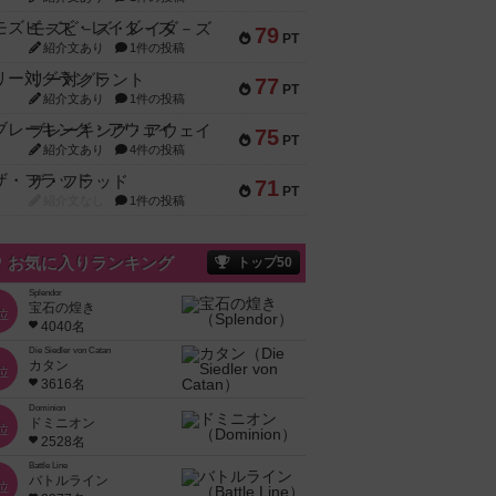
モズビ－ズ・レイダ－ズ
79
PT
紹介文あり
1件の投稿
リー対グラント
77
PT
紹介文あり
1件の投稿
ブレーキング・アウェイ
75
PT
紹介文あり
4件の投稿
ザ・フラッド
71
PT
紹介文なし
1件の投稿
お気に入りランキング
トップ50
Splendor
宝石の煌き
位
4040名
Die Siedler von Catan
カタン
位
3616名
Dominion
ドミニオン
位
2528名
Battle Line
バトルライン
位