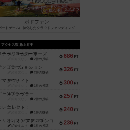
ボドファン
ボードゲームに特化したクラウドファンディング
アクセス数 急上昇中
スチームローラーズ
686
PT
紹介文なし
2件の投稿
テンプテーション
326
PT
紹介文なし
2件の投稿
アマナイト
300
PT
紹介文なし
1件の投稿
ギャンブラー
257
PT
紹介文なし
2件の投稿
コレクト！
240
PT
紹介文なし
1件の投稿
トリオンフ ア マレンゴ
236
PT
紹介文あり
1件の投稿