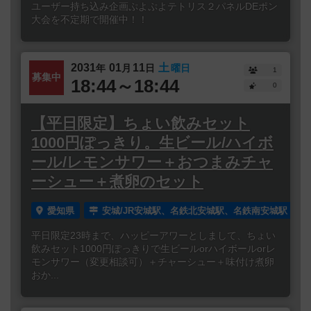
ユーザー持ち込み企画ぷよぷよテトリス２パネルDEポン
大会を不定期で開催中！！
2031
01
11
土
年
月
日
曜日
1
募集中
18:44～18:44
0
【平日限定】ちょい飲みセット
1000円ぽっきり。生ビール/ハイボ
ール/レモンサワー＋おつまみチャ
ーシュー＋煮卵のセット
愛知県
安城/JR安城駅、名鉄北安城駅、名鉄南安城駅
平日限定23時まで、ハッピーアワーとしまして、ちょい
飲みセット1000円ぽっきりで生ビールorハイボールorレ
モンサワー（変更相談可）＋チャーシュー＋味付け煮卵
おか...