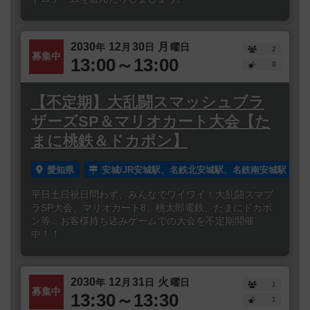
2030
12
30
月
年
月
日
曜日
2
募集中
13:00～13:00
0
【不定期】大乱闘スマッシュブラ
ザーズSP＆マリオカート大会【た
まに桃鉄＆ドカポン】
愛知県
安城/JR安城駅、名鉄北安城駅、名鉄南安城駅
平日土日祝日問わず、みんなでワイワイ！大乱闘スマブ
ラSP大会、マリオカート8、桃太郎電鉄、たまにドカポ
ン等…お客様持ち込みゲームでの大会を不定期開催
中！！
2030
12
31
火
年
月
日
曜日
1
募集中
13:30～13:30
1