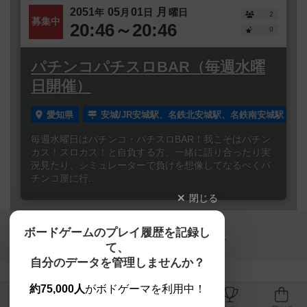
2051
05
01
月
年
月
日
曜日
2
募集中
20:46～20:46
0
パチンコパチスロBAR（毎週水曜
日開催）
愛知県
安城/JR安城駅、名鉄北安城駅、名鉄南安城駅
毎週水曜日はパチンコ・パチスロBAR！我こそはパチン
カス！スロカス！と自負する方、一緒に語り合ったり実
況見たり、シミュレーターで負けを想像してなるべくパ
チンコ屋に行...
閉じる
Copyright (c)
ボードゲームのプレイ履歴を記録し
【ボドゲーマ】ボードゲームの総合情報サイト
て、
All rights reserved.
自分のデータを管理しませんか？
約75,000人
がボドゲーマを利用中！