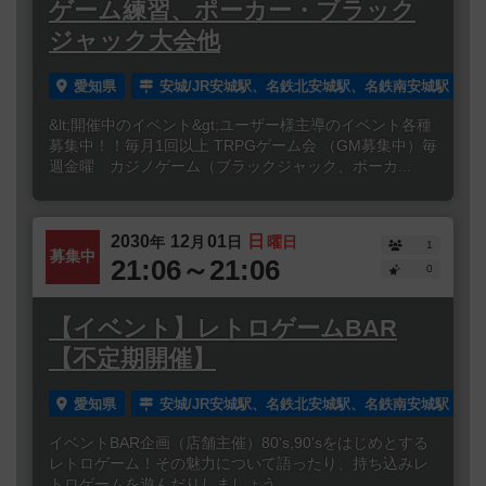
ゲーム練習、ポーカー・ブラック
ジャック大会他
愛知県
安城/JR安城駅、名鉄北安城駅、名鉄南安城駅
&lt;開催中のイベント&gt;ユーザー様主導のイベント各種
募集中！！毎月1回以上 TRPGゲーム会 （GM募集中）毎
週金曜 カジノゲーム（ブラックジャック、ポーカ...
2030
12
01
日
年
月
日
曜日
1
募集中
21:06～21:06
0
【イベント】レトロゲームBAR
【不定期開催】
愛知県
安城/JR安城駅、名鉄北安城駅、名鉄南安城駅
イベントBAR企画（店舗主催）80's,90'sをはじめとする
レトロゲーム！その魅力について語ったり、持ち込みレ
トロゲームを遊んだりしましょう。