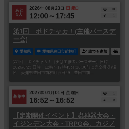
2026
08
23
日
年
月
日
曜日
10
あと
12:00～17:45
5人
1
第1回 ボドチャカ！(主催バースデ
ー会)
愛知県
愛知県豊田市前林町
誰でも参加
連れ
第1回 ボドチャカ！（実は主催者バースデー）日時
2026/8/23 日時 12時〜17時45分(18:00前に完全撤収)場
所 愛知県豊田市前林町行田29 豊田市前...
2027
01
01
金
年
月
日
曜日
1
募集中
16:52～16:52
0
【定期開催イベント】蟲神器大会・
イジンデン大会・TRPG会、カジノ