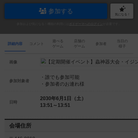
参加する
気になる！
参加および気になる！機能の利用には
ボドゲーマへのログイン
が必要です。
遊べる
店舗の
当日の
詳細内容
コメント
参加者
ゲーム
ゲーム
様子
画像
・誰でも参加可能
参加対象者
・参加者のお連れ様
2030年6月1日（土）
日時
13:51～13:51
会場住所