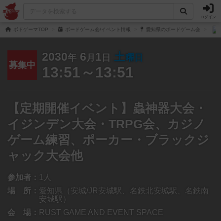
ログイン
ボドゲーマTOP
ボードゲーム会/イベント情報
愛知県のボードゲーム会
2030
6
1
土
年
月
日
曜日
募集中
13:51～13:51
【定期開催イベント】蟲神器大会・
イジンデン大会・TRPG会、カジノ
ゲーム練習、ポーカー・ブラックジ
ャック大会他
参加者：
1人
場 所：
愛知県（安城/JR安城駅、名鉄北安城駅、名鉄南
安城駅）
会 場：
RUST GAME AND EVENT SPACE