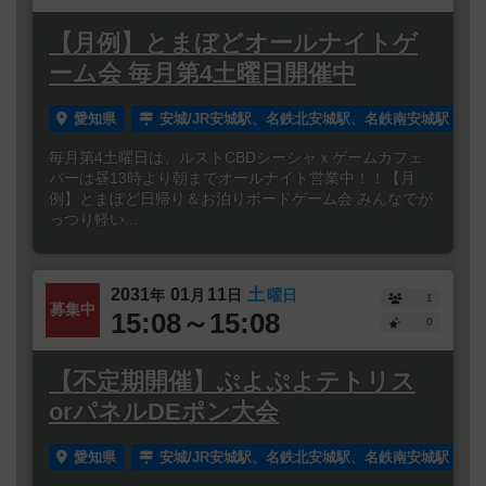
【月例】とまぼどオールナイトゲ
ーム会 毎月第4土曜日開催中
愛知県
安城/JR安城駅、名鉄北安城駅、名鉄南安城駅
毎月第4土曜日は、ルストCBDシーシャｘゲームカフェ
バーは昼13時より朝までオールナイト営業中！！【月
例】とまぼど日帰り＆お泊りボードゲーム会 みんなでが
っつり軽い...
2031
01
11
土
年
月
日
曜日
1
募集中
15:08～15:08
0
【不定期開催】ぷよぷよテトリス
orパネルDEポン大会
愛知県
安城/JR安城駅、名鉄北安城駅、名鉄南安城駅