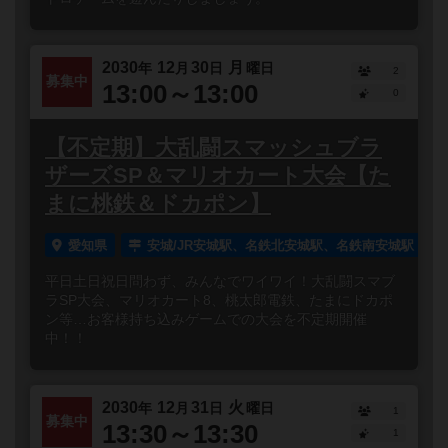
2030
12
30
月
年
月
日
曜日
2
募集中
13:00～13:00
0
【不定期】大乱闘スマッシュブラ
ザーズSP＆マリオカート大会【た
まに桃鉄＆ドカポン】
愛知県
安城/JR安城駅、名鉄北安城駅、名鉄南安城駅
平日土日祝日問わず、みんなでワイワイ！大乱闘スマブ
ラSP大会、マリオカート8、桃太郎電鉄、たまにドカポ
ン等…お客様持ち込みゲームでの大会を不定期開催
中！！
2030
12
31
火
年
月
日
曜日
1
募集中
13:30～13:30
1