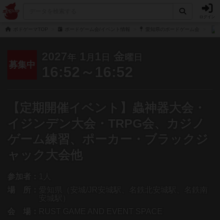
ログイン
ボドゲーマTOP
ボードゲーム会/イベント情報
愛知県のボードゲーム会
2027
1
1
金
年
月
日
曜日
募集中
16:52～16:52
【定期開催イベント】蟲神器大会・
イジンデン大会・TRPG会、カジノ
ゲーム練習、ポーカー・ブラックジ
ャック大会他
参加者：
1人
場 所：
愛知県（安城/JR安城駅、名鉄北安城駅、名鉄南
安城駅）
会 場：
RUST GAME AND EVENT SPACE