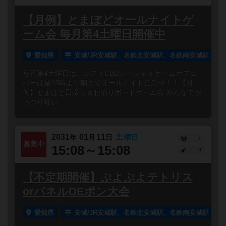
【月例】とまぼどオールナイトゲ
ーム会 毎月第4土曜日開催中
愛知県
安城/JR安城駅、名鉄北安城駅、名鉄南安城駅
毎月第4土曜日は、ルストCBDシーシャｘゲームカフェ
バーは昼13時より朝までオールナイト営業中！！【月
例】とまぼど日帰り＆お泊りボードゲーム会 みんなでが
っつり軽い...
2031
01
11
土
年
月
日
曜日
1
募集中
15:08～15:08
0
【不定期開催】ぷよぷよテトリス
orパネルDEポン大会
愛知県
安城/JR安城駅、名鉄北安城駅、名鉄南安城駅