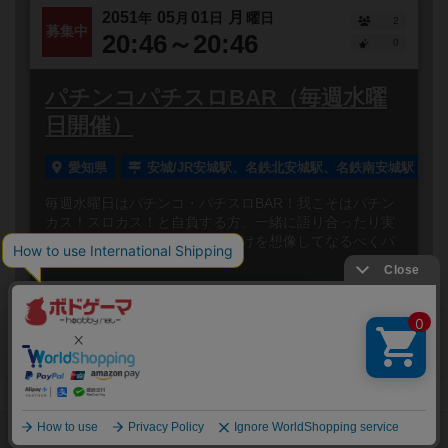
2051
05
01
月
年
月
日
曜日
2
募集中
20:46～20:46
0
パチンコパチスロBAR（毎週水曜
日開催）
愛知県
安城/JR安城駅、名鉄北安城駅、名鉄南安城駅
毎週水曜日はパチンコ・パチスロBAR！我こそはパチン
カス！スロカス！と自負する方、一緒に語り合ったり実
況見たり、シミュレーターで負けを想像してなるべくパ
チンコ屋に行...
閉じる
Copyright (c)
ボードゲームのプレイ履歴を記録し
【ボドゲーマ】ボードゲームの総合情報サイト
て、
All rights reserved.
自分のデータを管理しませんか？
約75,000人
がボドゲーマを利用中！