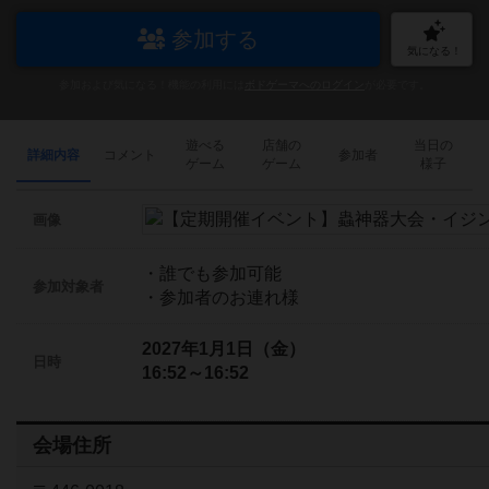
参加する
気になる！
参加および気になる！機能の利用には
ボドゲーマへのログイン
が必要です。
遊べる
店舗の
当日の
詳細内容
コメント
参加者
ゲーム
ゲーム
様子
画像
・誰でも参加可能
参加対象者
・参加者のお連れ様
2027年1月1日（金）
日時
16:52～16:52
会場住所