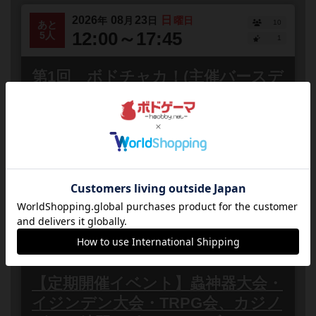
2026
08
23
日
年
月
日
曜日
10
あと
12:00～17:45
5人
1
第1回 ボドチャカ！(主催バースデ
ー会)
愛知県
愛知県豊田市前林町
誰でも参加
連れ
第1回 ボドチャカ！（実は主催者バースデー）日時
2026/8/23 日時 12時〜17時45分(18:00前に完全撤収)場
所 愛知県豊田市前林町行田29 豊田市前...
2030
06
01
土
年
月
日
曜日
1
募集中
13:51～13:51
0
【定期開催イベント】蟲神器大会・
イジンデン大会・TRPG会、カジノ