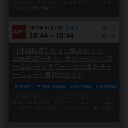
ユーザー持ち込み企画ぷよぷよテトリス２パネルDEポン
大会を不定期で開催中！！
2031
01
11
土
年
月
日
曜日
1
募集中
18:44～18:44
0
【平日限定】ちょい飲みセット
1000円ぽっきり。生ビール/ハイボ
ール/レモンサワー＋おつまみチャ
ーシュー＋煮卵のセット
愛知県
安城/JR安城駅、名鉄北安城駅、名鉄南安城駅
平日限定23時まで、ハッピーアワーとしまして、ちょい
飲みセット1000円ぽっきりで生ビールorハイボールorレ
モンサワー（変更相談可）＋チャーシュー＋味付け煮卵
おか...