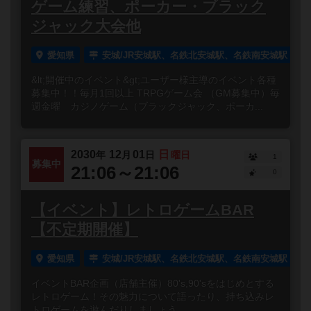
ゲーム練習、ポーカー・ブラック
ジャック大会他
愛知県
安城/JR安城駅、名鉄北安城駅、名鉄南安城駅
&lt;開催中のイベント&gt;ユーザー様主導のイベント各種
募集中！！毎月1回以上 TRPGゲーム会 （GM募集中）毎
週金曜 カジノゲーム（ブラックジャック、ポーカ...
2030
12
01
日
年
月
日
曜日
1
募集中
21:06～21:06
0
【イベント】レトロゲームBAR
【不定期開催】
愛知県
安城/JR安城駅、名鉄北安城駅、名鉄南安城駅
イベントBAR企画（店舗主催）80's,90'sをはじめとする
レトロゲーム！その魅力について語ったり、持ち込みレ
トロゲームを遊んだりしましょう。