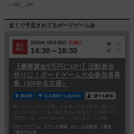
いm(_ _)m
近くで予定されてるボードゲーム会
2026
08
09
日
年
月
日
曜日
5
あと
14:30～16:30
40人
0
【優勝賞金5万円にUP!】活動資金
作りに！ボードゲーム大会参加者募
集（8/9＠名古屋）
愛知県
名古屋駅から徒歩4分
誰でも参加
私たちは、ゲームや楽しさを通じて社会課題に関わるこ
とに取り組んでいる一般社団法人地域とひとの関わり方
研究所（旧：Do It Yourself ）と申します。この度、...
#ボードゲーム
#デッキ構築
#お一人様歓迎
#賞金
#事前申込制