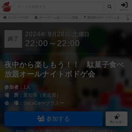
ログイン
ボドゲーマTOP
ボードゲーム会/イベント情報
愛知県のボードゲーム会
2024
9
28
土
年
月
日
曜日
終了
22:00～22:00
夜中から楽しもう！！ 駄菓子食べ
放題オールナイトボドゲ会
参加者：
1人
場 所：
愛知県（名古屋）
会 場：
SoLaCe〜ソラス〜
参加する
気になる！
参加および気になる！機能の利用には
ボドゲーマへのログイン
が必要です。