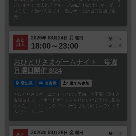
行います！ 大人気【グループSNE】様の小箱マーダーミ
ステリーが遊べる会です。遊ぶゲームは当日当店で販
売...
2026
08
24
月
年
月
日
曜日
1
あと
18:00～23:00
11人
0
おひとりさまゲームナイト 毎週
月曜日開催 8/24
愛知県
名古屋
誰でも参加
おひとりさまゲームナイトとは？予約一切不要で途中入
退場自由です！ボードゲームをやりたいけど平日に集め
られない…！いつものメンバーとは違う顔ぶれでやって
みたい…！ボー...
2026
08
28
金
年
月
日
曜日
1
あと