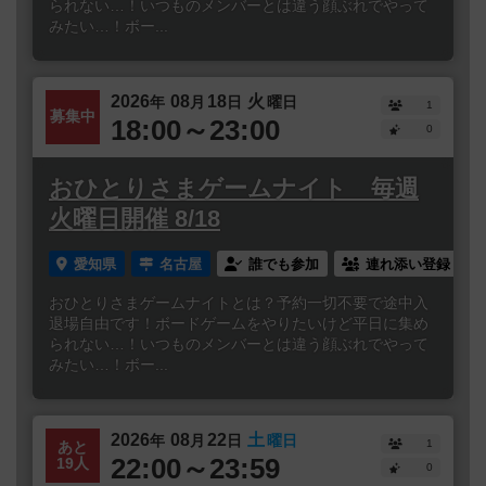
られない…！いつものメンバーとは違う顔ぶれでやって
みたい…！ボー...
2026
08
18
火
年
月
日
曜日
1
募集中
18:00～23:00
0
おひとりさまゲームナイト 毎週
火曜日開催 8/18
愛知県
名古屋
誰でも参加
連れ添い登録
おひとりさまゲームナイトとは？予約一切不要で途中入
退場自由です！ボードゲームをやりたいけど平日に集め
られない…！いつものメンバーとは違う顔ぶれでやって
みたい…！ボー...
2026
08
22
土
年
月
日
曜日
1
あと
22:00～23:59
19人
0