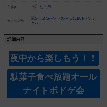
松☆翔
主催者
SoLaCe〜ソラ
カフェ/店舗
ス〜
詳細内容
夜中から楽しもう！！
駄菓子食べ放題オール
ナイトボドゲ会