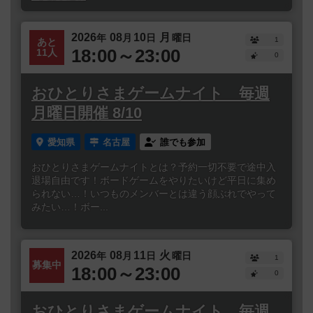
2026
08
10
月
年
月
日
曜日
1
あと
18:00～23:00
11人
0
おひとりさまゲームナイト 毎週
月曜日開催 8/10
愛知県
名古屋
誰でも参加
おひとりさまゲームナイトとは？予約一切不要で途中入
退場自由です！ボードゲームをやりたいけど平日に集め
られない…！いつものメンバーとは違う顔ぶれでやって
みたい…！ボー...
2026
08
11
火
年
月
日
曜日
1
募集中
18:00～23:00
0
おひとりさまゲームナイト 毎週