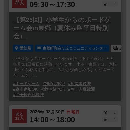
09:30～17:30
29人
1
【第26回】小学生からのボードゲ
ーム会in東郷（夏休み📝平日特別
会）
愛知県
東郷町和合ケ丘コミュニティセンター
連れ
小学生からのボードゲーム会in東郷（小ボド東郷）👦👧
毎月第1日曜日に活動しています。小ボド東郷では、家族
連れや初心者を中心に、みんなが楽しめるようなボード
ゲームをし...
#ボードゲーム
#初心者歓迎
#初参加歓迎
#途中参加OK
#途中抜けOK
#お一人様歓迎
#お子様連れ歓迎
2026
08
30
日
年
月
日
曜日
1
あと
14:00～18:00
11人
1