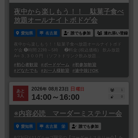
夜中から楽しもう！！ 駄菓子食べ
放題オールナイトボドゲ会
愛知県
名古屋
誰でも参加
連れ添い登録
夜中から楽しもう！！駄菓子食べ放題オールナイトボド
ゲ会 ❶時間:22時～5時 ❷料金:(税込価格) 飲み放題
A➪３,３００円 （ソフトドリンク飲み放題...
#初心者歓迎
#ボードゲーム
#初参加歓迎
#どなたでも
#お一人様歓迎
#途中抜けOK
2026
08
23
日
年
月
日
曜日
1
あと
14:00～16:00
3人
0
※内容必読 マーダーミステリー会
愛知県
名古屋 栄
誰でも参加
8/23(日)は1グループ限定の【マーダーミステリー会】を