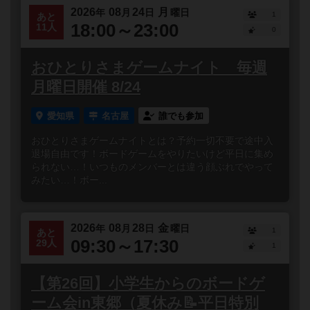
2026
08
24
月
年
月
日
曜日
1
あと
18:00～23:00
11人
0
おひとりさまゲームナイト 毎週
月曜日開催 8/24
愛知県
名古屋
誰でも参加
おひとりさまゲームナイトとは？予約一切不要で途中入
退場自由です！ボードゲームをやりたいけど平日に集め
られない…！いつものメンバーとは違う顔ぶれでやって
みたい…！ボー...
2026
08
28
金
年
月
日
曜日
1
あと
09:30～17:30
29人
1
【第26回】小学生からのボードゲ
ーム会in東郷（夏休み📝平日特別