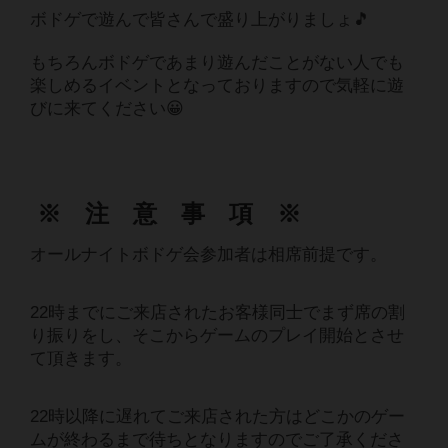
ボドゲで遊んで皆さんで盛り上がりましょ🎵
もちろんボドゲであまり遊んだことがない人でも
楽しめるイベントとなっておりますので気軽に遊
びに来てください😀
※ 注 意 事 項 ※
オールナイトボドゲ会参加者は相席前提です。
22時までにご来店されたお客様同士でまず席の割
り振りをし、そこからゲームのプレイ開始とさせ
て頂きます。
22時以降に遅れてご来店された方はどこかのゲー
ムが終わるまで待ちとなりますのでご了承くださ