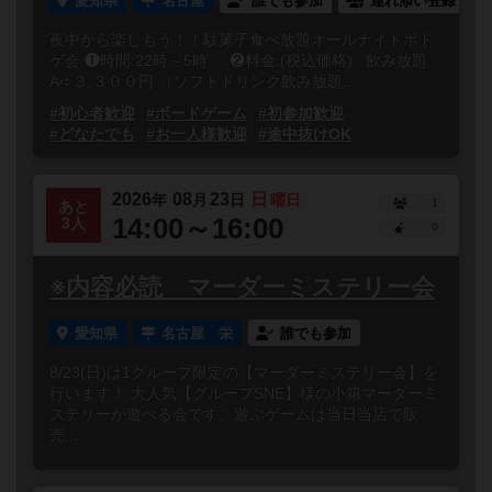
愛知県
名古屋
誰でも参加
連れ添い登録
夜中から楽しもう！！駄菓子食べ放題オールナイトボド
ゲ会 ❶時間:22時～5時 ❷料金:(税込価格) 飲み放題
A➪３,３００円 （ソフトドリンク飲み放題...
#初心者歓迎
#ボードゲーム
#初参加歓迎
#どなたでも
#お一人様歓迎
#途中抜けOK
2026
08
23
日
年
月
日
曜日
1
あと
14:00～16:00
3人
0
※内容必読 マーダーミステリー会
愛知県
名古屋 栄
誰でも参加
8/23(日)は1グループ限定の【マーダーミステリー会】を
行います！ 大人気【グループSNE】様の小箱マーダーミ
ステリーが遊べる会です。遊ぶゲームは当日当店で販
売...