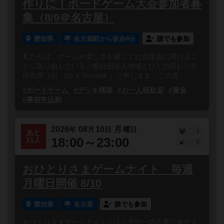
作りに！ボードゲーム大会参加者募
集（8/9＠名古屋）
愛知県
名古屋駅から徒歩4分
誰でも参加
私たちは、ゲームや楽しさを通じて社会課題に関わるこ
とに取り組んでいる一般社団法人地域とひとの関わり方
研究所（旧：Do It Yourself ）と申します。この度、...
#ボードゲーム
#デッキ構築
#お一人様歓迎
#賞金
#事前申込制
2026
08
10
月
年
月
日
曜日
1
あと
18:00～23:00
11人
0
おひとりさまゲームナイト 毎週
月曜日開催 8/10
愛知県
名古屋
誰でも参加
おひとりさまゲームナイトとは？予約一切不要で途中入