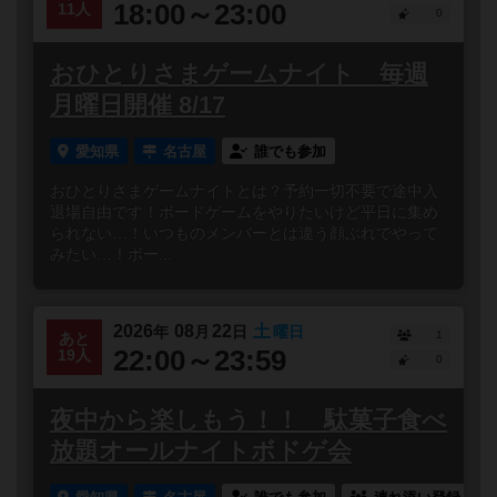
18:00～23:00
11人
0
おひとりさまゲームナイト 毎週
月曜日開催 8/17
愛知県
名古屋
誰でも参加
おひとりさまゲームナイトとは？予約一切不要で途中入
退場自由です！ボードゲームをやりたいけど平日に集め
られない…！いつものメンバーとは違う顔ぶれでやって
みたい…！ボー...
2026
08
22
土
年
月
日
曜日
1
あと
22:00～23:59
19人
0
夜中から楽しもう！！ 駄菓子食べ
放題オールナイトボドゲ会