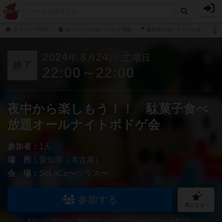
ログイン
ボドゲーマTOP
ボードゲーム会/イベント情報
愛知県のボードゲーム会
2024
8
24
土
年
月
日
曜日
終了
22:00～22:00
夜中から楽しもう！！ 駄菓子食べ
放題オールナイトボドゲ会
参加者：
1人
場 所：
愛知県（名古屋）
会 場：
SoLaCe〜ソラス〜
参加する
気になる！
参加および気になる！機能の利用には
ボドゲーマへのログイン
が必要です。