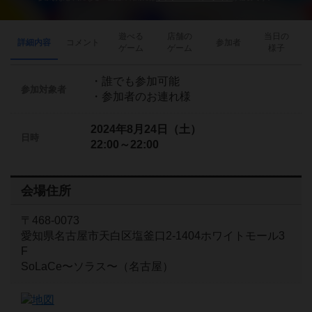
遊べる
店舗の
当日の
詳細内容
コメント
参加者
ゲーム
ゲーム
様子
・誰でも参加可能
参加対象者
・参加者のお連れ様
2024年8月24日（土）
日時
22:00～22:00
会場住所
〒468-0073
愛知県名古屋市天白区塩釜口2-1404ホワイトモール3
F
SoLaCe〜ソラス〜（名古屋）