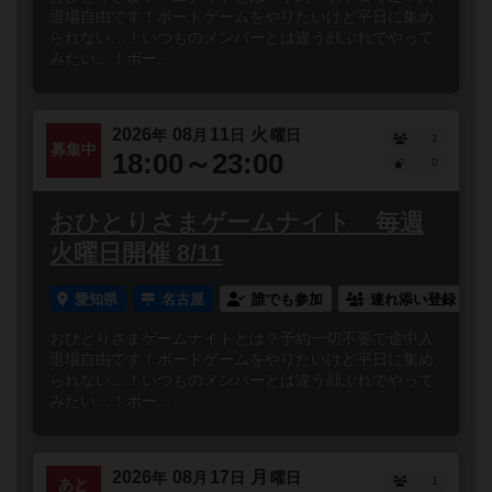
退場自由です！ボードゲームをやりたいけど平日に集め
られない…！いつものメンバーとは違う顔ぶれでやって
みたい…！ボー...
2026
08
11
火
年
月
日
曜日
1
募集中
18:00～23:00
0
おひとりさまゲームナイト 毎週
火曜日開催 8/11
愛知県
名古屋
誰でも参加
連れ添い登録
おひとりさまゲームナイトとは？予約一切不要で途中入
退場自由です！ボードゲームをやりたいけど平日に集め
られない…！いつものメンバーとは違う顔ぶれでやって
みたい…！ボー...
2026
08
17
月
年
月
日
曜日
1
あと