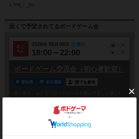
いm(_ _)m
近くで予定されてるボードゲーム会
2026
08
08
土
年
月
日
曜日
6
あと
18:00～22:00
6人
0
ボードゲーム交流会（初心者歓迎）
愛知県
名古屋駅
誰でも参加
夏の夜を、みんなでボードゲームを囲んで楽しく過ごし
ませんか？パンダゲームズでは、参加者同士で気軽に遊
べる「ボードゲーム交流会」を開催します🐼当日は、ル
ールが分かりや...
#初心者歓迎
#初参加歓迎
#途中参加OK
#お一人様歓迎
#ボードゲーム
#途中抜けOK