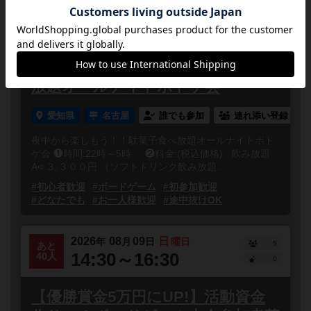
2026
08
08
土
年
月
日
曜日
1
あと
22:00～23:59
19人
0
夜中から楽しもう！！ 駄菓子食べ
放題オールナイトボドゲ会
愛知県
名古屋
誰でも参加
連れ添い登録
夜中から楽しもう！！駄菓子食べ放題オールナイトボド
ゲ会 ❶時間:22時～5時 ❷料金:(税込価格) 飲み放題
A➪３,３００円 （ソフトドリンク飲み放題...
#初心者歓迎
#ボードゲーム
#初参加歓迎
#どなたでも
#お一人様歓迎
#途中抜けOK
2026
08
09
日
年
月
日
曜日
5
あと
14:30～16:30
40人
0
【優勝賞金5万円にUP!】活動資金