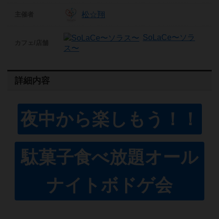
松☆翔
主催者
SoLaCe〜ソラ
カフェ/店舗
ス〜
詳細内容
夜中から楽しもう！！
駄菓子食べ放題オール
ナイトボドゲ会