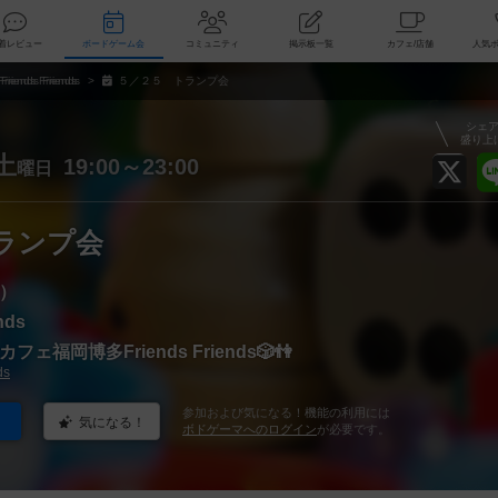
索
新着レビュー
ボードゲーム会
コミュニティ
掲示板一覧
カ
Friends Friends
５／２５ トランプ会
シェ
盛り上
土
19:00～23:00
曜日
ランプ会
）
nds
ェ福岡博多Friends Friends🎲👫
ds
参加および気になる！機能の利用には
気になる！
ボドゲーマへのログイン
が必要です。