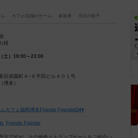
ーム
カフェ/
店舗の
ゲーム
参加者
当日の
様子
能
れ様
日（土）
19:00～23:00
多区祇園町４−６平田ビル４０１号
nds（博多）
フェ福岡博多Friends Friends🎲👫
Friends Friends
予定ですが、その他色々トランプゲームをご紹介い