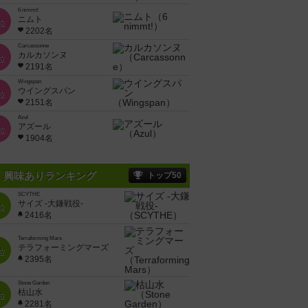
6 nimmt!
ニムト
位
2202名
Carcassonne
カルカソンヌ
位
2191名
Wingspan
ウイングスパン
位
2151名
Azul
アズール
位
1904名
興味ありランキング
トップ50
SCYTHE
サイズ -大鎌戦役-
位
2416名
Terraforming Mars
テラフォーミングマーズ
位
2395名
Stone Garden
枯山水
位
2281名