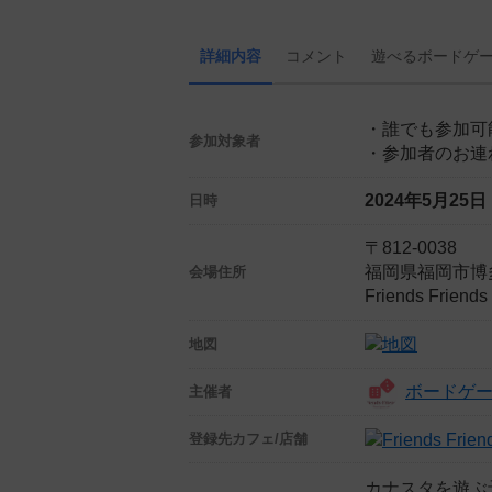
詳細内容
コメント
遊べる
ボード
ゲ
・誰でも参加可
参加対象者
・参加者のお連
2024年5月25
日時
〒812-0038
福岡県福岡市博
会場住所
Friends Frie
地図
ボードゲームカ
主催者
登録先
カフェ/店舗
カナスタを遊ぶ