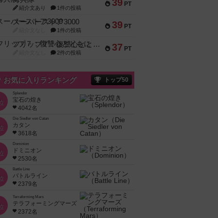
39
PT
紹介文あり
1件の投稿
スーパーストア3000
39
PT
紹介文なし
1件の投稿
フリップ７：復讐心とともに
37
PT
紹介文なし
2件の投稿
お気に入りランキング
トップ50
Splendor
宝石の煌き
位
4042名
Die Siedler von Catan
カタン
位
3618名
Dominion
ドミニオン
位
2530名
Battle Line
バトルライン
位
2379名
Terraforming Mars
テラフォーミングマーズ
位
2372名