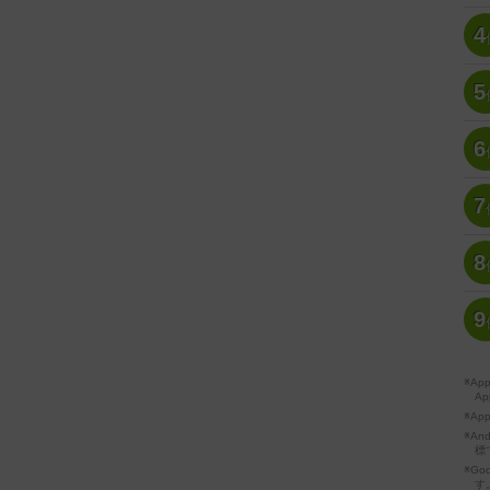
4
5
6
7
8
9
※A
Ap
※Ap
※A
標
※Go
す