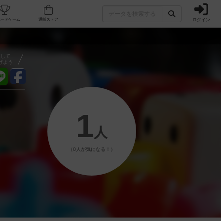
ログイン
フェ/店舗
人気ボードゲーム
通販ストア
アして
げよう
1
人
（0人が気になる！）