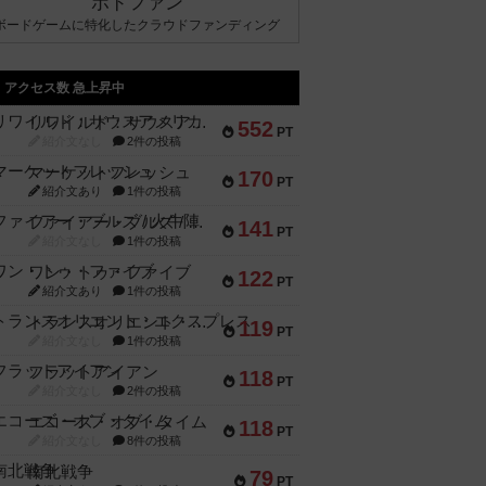
ボドファン
ボードゲームに特化したクラウドファンディング
アクセス数 急上昇中
リワイルド：サウスアメリカ
552
PT
紹介文なし
2件の投稿
マーケットフレッシュ
170
PT
紹介文あり
1件の投稿
ファイアー・ブルズ / 火牛陣
141
PT
紹介文なし
1件の投稿
ワン・トゥ・ファイブ
122
PT
紹介文あり
1件の投稿
トランスオリエント・エクスプレス
119
PT
紹介文なし
1件の投稿
フラットアイアン
118
PT
紹介文なし
2件の投稿
エコーズ・オブ・タイム
118
PT
紹介文なし
8件の投稿
南北戦争
79
PT