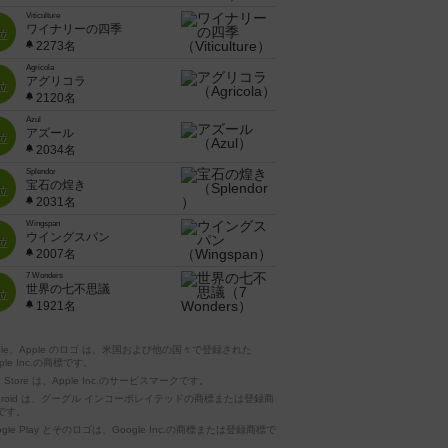
Viticulture
ワイナリーの四季
位
2273名
Agricola
アグリコラ
位
2120名
Azul
アズール
位
2034名
Splendor
宝石の煌き
位
2031名
Wingspan
ウイングスパン
位
2007名
7 Wonders
世界の七不思議
位
1921名
pple、Apple のロゴ は、米国および他の国々で登録された
ple Inc.の商標です。
p Store は、Apple Inc.のサービスマークです。
ndroid は、グーグル インコーポレイテッドの商標または登録商
です。
ogle Play とそのロゴは、Google Inc.の商標または登録商標で
。