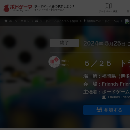
ボードゲーム会に参加しよう！
イベント作成・参加サービス
データベース
検
ボドゲーマTOP
ボードゲーム会/イベント情報
福岡県のボードゲーム会
2024
5
25
終了
年
月
日
５／２５ ト
場 所：
福岡県（博多
会 場：
Friends Frie
主催者：
ボードゲームカフ
Friends Frien
参加する