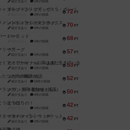
紹介文あり
1件の投稿
キャプテン・フリップ：イスラ・ボンバ
72
PT
紹介文なし
2件の投稿
メメントオンラインタクティクス
70
PT
紹介文あり
4件の投稿
パーミッド
68
PT
紹介文なし
1件の投稿
クリーグ
57
PT
紹介文あり
1件の投稿
セミファイナル ～お前はまだ生きている～
53
PT
紹介文あり
1件の投稿
ふたつの街の物語
52
PT
紹介文あり
18件の投稿
クランク! ：冒険者たち（拡張）
50
PT
紹介文あり
4件の投稿
とうほうの！
42
PT
紹介文なし
1件の投稿
スターマイン・ラミー ポケット
42
PT
紹介文あり
2件の投稿
海兵隊