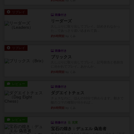
約5時間前
by くみ
リプレイ
画像付き
リーダーズ
久しぶりに取り出してプレイ。詰めきれなかっ
た…であっさり追い込まれて負...
約5時間前
by くみ
リプレイ
画像付き
ブリックス
久しぶりに取り出してプレイ。記号担当と色担当
に分かれてプレイ。あかんか...
約5時間前
by くみ
レビュー
画像付き
ダグエイトチェス
チェスなのに、ほんの10分で終わります。動きで
敵のコマの種類が分かれば...
約5時間前
by くみ
レビュー
画像付き
充実
宝石の煌き：デュエル 偽造者