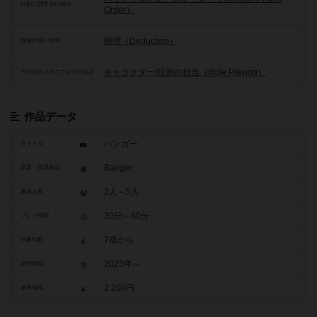
行動に関する仕組み
Order）
推理（Deduction）
情報の扱い方等
キャラクター/役割の担当（Role Playing）
その他のメカニクスや仕組み
作品データ
バンガー
タイトル
Banger
原題・英題表記
2人～5人
参加人数
30分～60分
プレイ時間
7歳から
対象年齢
2025年～
発売時期
2,200円
参考価格