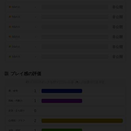
-
非公開
6点の人
-
非公開
5点の人
-
非公開
4点の人
-
非公開
3点の人
-
非公開
2点の人
-
非公開
1点の人
プレイ感の評価
トグルスイッチを押すとプレイ感（
※
）の投票ができます
1
運・確率
1
戦略・判断力
0
交渉・立ち回り
2
心理戦・ブラフ
1
攻防・戦闘