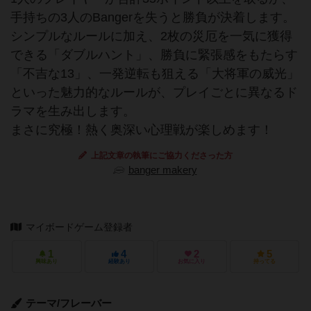
手持ちの3人のBangerを失うと勝負が決着します。
シンプルなルールに加え、2枚の災厄を一気に獲得
できる「ダブルハント」、勝負に緊張感をもたらす
「不吉な13」、一発逆転も狙える「大将軍の威光」
といった魅力的なルールが、プレイごとに異なるド
ラマを生み出します。
まさに究極！熱く奥深い心理戦が楽しめます！
上記文章の執筆にご協力くださった方
banger makery
マイボードゲーム登録者
1
4
2
5
興味あり
経験あり
お気に入り
持ってる
テーマ/フレーバー