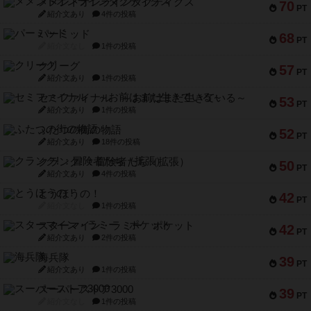
メメントオンラインタクティクス
70
PT
紹介文あり
4件の投稿
パーミッド
68
PT
紹介文なし
1件の投稿
クリーグ
57
PT
紹介文あり
1件の投稿
セミファイナル ～お前はまだ生きている～
53
PT
紹介文あり
1件の投稿
ふたつの街の物語
52
PT
紹介文あり
18件の投稿
クランク! ：冒険者たち（拡張）
50
PT
紹介文あり
4件の投稿
とうほうの！
42
PT
紹介文なし
1件の投稿
スターマイン・ラミー ポケット
42
PT
紹介文あり
2件の投稿
海兵隊
39
PT
紹介文あり
1件の投稿
スーパーストア3000
39
PT
紹介文なし
1件の投稿