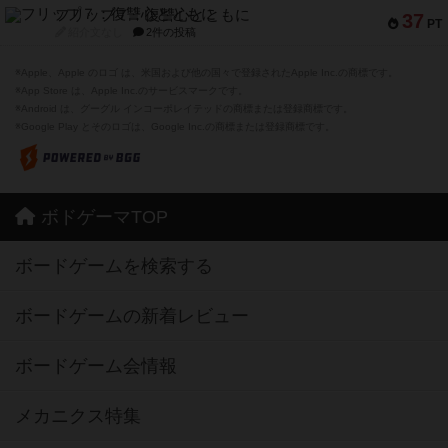
フリップ７：復讐心とともに
37
PT
紹介文なし
2件の投稿
※Apple、Apple のロゴ は、米国および他の国々で登録されたApple Inc.の商標です。
※App Store は、Apple Inc.のサービスマークです。
※Android は、グーグル インコーポレイテッドの商標または登録商標です。
※Google Play とそのロゴは、Google Inc.の商標または登録商標です。
ボドゲーマTOP
ボードゲームを検索する
ボードゲームの新着レビュー
ボードゲーム会情報
メカニクス特集