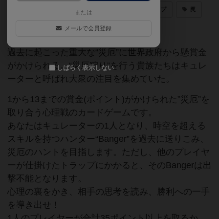
最高の心理戦
はったり／ブラフ
トラップ
罠
または
心理戦
SF
メールで会員登録
過去に起こった重大な“災厄”に世界政府から懸賞金
がかけられる。“災厄狩り”を行う貴族たちはキュレ
しばらく表示しない
ーターと呼ばれ大衆の注目を集めていた。
1から13までの賞金(ポイント)がかけられた”災厄”を
取り合う心理戦のカードゲームです。
あなたはキュレーターの1人となり、時空を超える
スキルを持つハンター“Banger”を過去に送りこみ、
災厄のハントを目指します。ただし、他のプレイヤ
ーが仕掛けたトラップにかかると、そのBangerは出
撃不能となります。
心理の裏をかき、相手の思考を読み、勝利への一手
を導き出せ！
1人のプレイヤーが合計35ポイント以上を取るか、