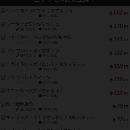
リワイルド：サウスアメリカ
552
PT
紹介文なし
2件の投稿
マーケットフレッシュ
170
PT
紹介文あり
1件の投稿
ファイアー・ブルズ / 火牛陣
141
PT
紹介文なし
1件の投稿
ワン・トゥ・ファイブ
122
PT
紹介文あり
1件の投稿
トランスオリエント・エクスプレス
119
PT
紹介文なし
1件の投稿
フラットアイアン
118
PT
紹介文なし
2件の投稿
エコーズ・オブ・タイム
118
PT
紹介文なし
8件の投稿
南北戦争
79
PT
紹介文あり
1件の投稿
キャプテン・フリップ：イスラ・ボンバ
72
PT
紹介文なし
2件の投稿