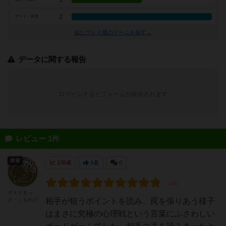
2
アート・外見
似たプレイ感のゲームを探す→
データに関する報告
ログインするとフォームが表示されます
レビュー 1件
将軍
130名
1名
0
ボドゲきっ
さ・こもれび
相手が狙うポイントを読み、罠を張りあう様子
はまさに究極の心理戦という言葉にふさわしい