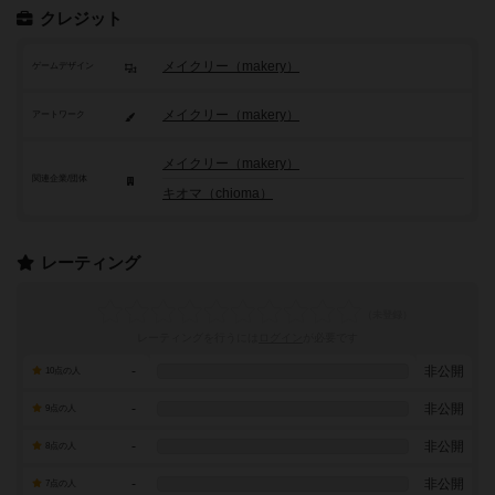
クレジット
メイクリー（makery）
ゲームデザイン
メイクリー（makery）
アートワーク
メイクリー（makery）
関連企業/団体
キオマ（chioma）
レーティング
レーティングを行うには
ログイン
が必要です
-
非公開
10点の人
-
非公開
9点の人
-
非公開
8点の人
-
非公開
7点の人