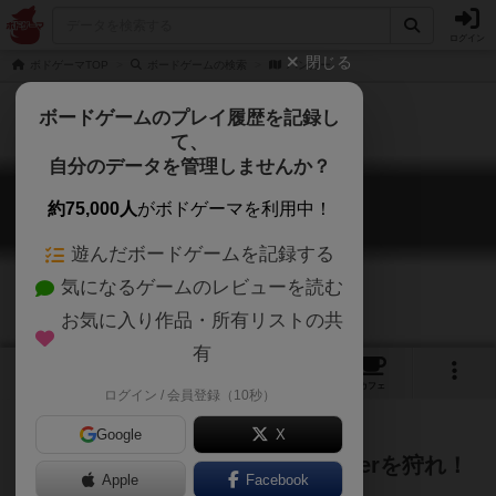
ログイン
閉じる
ボドゲーマTOP
ボードゲームの検索
バンガー
ボードゲームのプレイ履歴を記録し
て、
自分のデータを管理しませんか？
バンガー
約75,000人
がボドゲーマを利用中！
Banger
遊んだボードゲームを記録する
気になるゲームのレビューを読む
お気に入り作品・所有リストの共
有
2
1
2
トップ
画像
動画
レビュー
カフェ
ログイン / 会員登録（10秒）
Google
X
究極の心理戦！災厄を狩れ！Bangerを狩れ！
Apple
Facebook