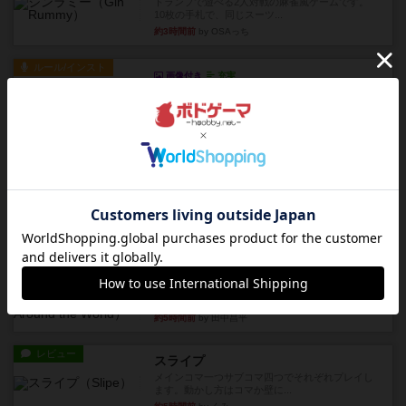
トランプで遊べる2人対戦の麻雀風ゲームです。
10枚の手札で、同じスーツ...
約3時間前
by OSAっち
ルール/インスト
画像付き
充実
フリップ７：復讐心とともに
概要Flip 7が復活しました――復讐を伴って!オリ
ジナルゲームの楽し...
約3時間前
by jurong
レビュー
アズール：シントラのステンドグラス
大好きなアズールシリーズ。ステンドグラスを作
っていきます✨1部より自由...
約4時間前
by しんたろ
レビュー
エクスペディション：世界を巡る冒険
クラマー氏の不朽の名作。新しいボードゲームほ
どおもしろいはず？いいえ。...
約5時間前
by 田中昌平
レビュー
スライプ
メインコマ一つサブコマ四つでそれぞれプレイし
ます。動かし方はコマか壁に...