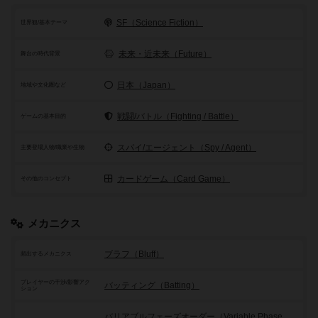
SF（Science Fiction）
世界観/基本テーマ
未来・近未来（Future）
舞台の時代背景
日本（Japan）
地域や文化圏など
戦闘/バトル（Fighting / Battle）
ゲームの基本目的
スパイ/エージェント（Spy / Agent）
主要登場人物/職業や生物
カードゲーム（Card Game）
その他のコンセプト
メカニクス
ブラフ（Bluff）
頻出するメカニクス
プレイヤーの干渉/影響アク
バッティング（Batting）
ション
バリアブルフェーズオーダー（Variable Phase