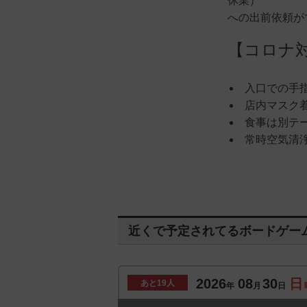
休業）
への出前依頼が
【コロナ
入口での手
店内マスク
食事は別テ
常時空気清
近くで予定されてるボードゲー
2026
08
30
日
あと
19人
年
月
日