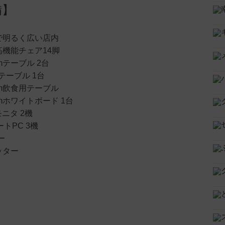
備】
で明るく広い店内
機能チェア14脚
cmテーブル 2台
mテーブル 1台
0cm飲食用テーブル
0cmホワイトボード 1台
モニタ 2機
トPC 3機
ー
ッター