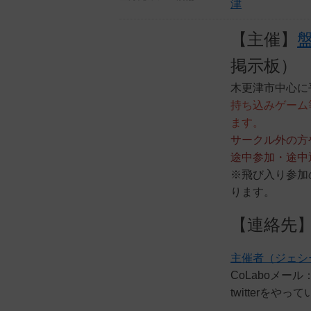
津
【主催】
盤
掲示板）
木更津市中心に
持ち込みゲーム
ます。
サークル外の方
途中参加・途中
※飛び入り参加
ります。
【連絡先
主催者（ジェシー）
CoLaboメール：co
twitterを