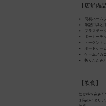
【店舗備
簡易ネーム
筆記用具と
プラスチック
ポーカーチップ 
トークントレ
ボードゲー
ゲームメカ
折りたたみバ
【飲食】
飲食持ち込み可
１階のイタリア