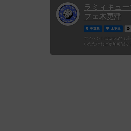
ラミィキュー
フェ木更津
千葉県
木更津
本イベントはtwiplaで
いただければ参加可能です。https: