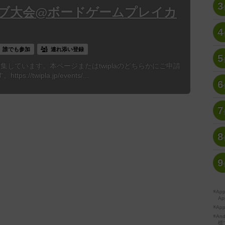
3
ブ大会@ボードゲームプレイカ
4
誰でも参加
連れ添い登録
5
も募集しています。本ページまたはtwiplaのどちらかにご申請
//twipla.jp/events/...
6
7
8
9
※A
Ap
※Ap
※A
標