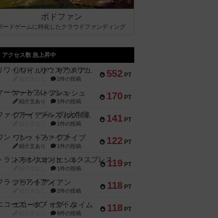
ボドファン
ボードゲームに特化したクラウドファンディング
アクセス数 急上昇中
リワイルド：サウスアメリカ
552
PT
紹介文なし
2件の投稿
マーケットフレッシュ
170
PT
紹介文あり
1件の投稿
ファイアー・ブルズ / 火牛陣
141
PT
紹介文なし
1件の投稿
ワン・トゥ・ファイブ
122
PT
紹介文あり
1件の投稿
トランスオリエント・エクスプレス
119
PT
紹介文なし
1件の投稿
フラットアイアン
118
PT
紹介文なし
2件の投稿
エコーズ・オブ・タイム
118
PT
紹介文なし
8件の投稿