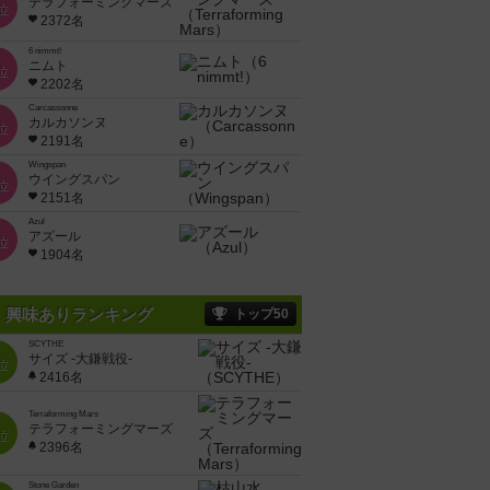
テラフォーミングマーズ
位
2372名
6 nimmt!
ニムト
位
2202名
Carcassonne
カルカソンヌ
位
2191名
Wingspan
ウイングスパン
位
2151名
Azul
アズール
位
1904名
興味ありランキング
トップ50
SCYTHE
サイズ -大鎌戦役-
位
2416名
Terraforming Mars
テラフォーミングマーズ
位
2396名
Stone Garden