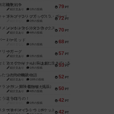
南北戦争
79
PT
紹介文あり
1件の投稿
キャプテン・フリップ：イスラ・ボンバ
72
PT
紹介文なし
2件の投稿
メメントオンラインタクティクス
70
PT
紹介文あり
4件の投稿
パーミッド
68
PT
紹介文なし
1件の投稿
クリーグ
57
PT
紹介文あり
1件の投稿
セミファイナル ～お前はまだ生きている～
53
PT
紹介文あり
1件の投稿
ふたつの街の物語
52
PT
紹介文あり
18件の投稿
クランク! ：冒険者たち（拡張）
50
PT
紹介文あり
4件の投稿
とうほうの！
42
PT
紹介文なし
1件の投稿
スターマイン・ラミー ポケット
42
PT