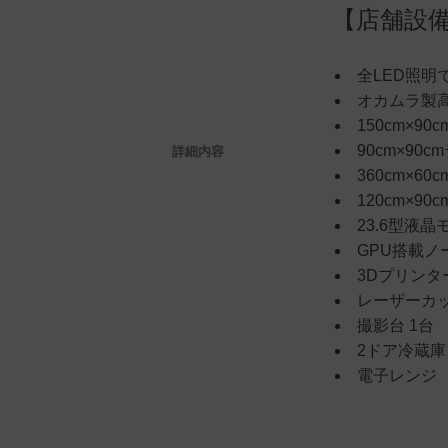
【店舗設
全LED照明
オカムラ製高
150cm×90
90cm×90c
詳細内容
360cm×6
120cm×9
23.6型液晶
GPU搭載ノー
3Dプリンタ
レーザーカ
撮影台 1台
2ドア冷蔵庫
電子レンジ