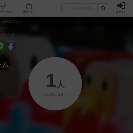
ログイン
フェ/店舗
人気ボードゲーム
通販ストア
 主催:盤グラdish
アして
げよう
ーム
1
人
（0人が気になる！）