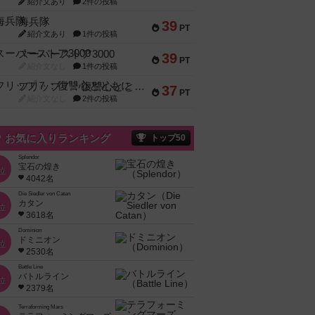
紹介文あり
2件の投稿
海兵隊
39
PT
紹介文あり
1件の投稿
スーパーストア3000
39
PT
紹介文なし
1件の投稿
フリップ７：復讐心とともに
37
PT
紹介文なし
2件の投稿
お気に入りランキング
トップ50
Splendor
宝石の煌き
位
4042名
Die Siedler von Catan
カタン
位
3618名
Dominion
ドミニオン
位
2530名
Battle Line
バトルライン
位
2379名
Terraforming Mars