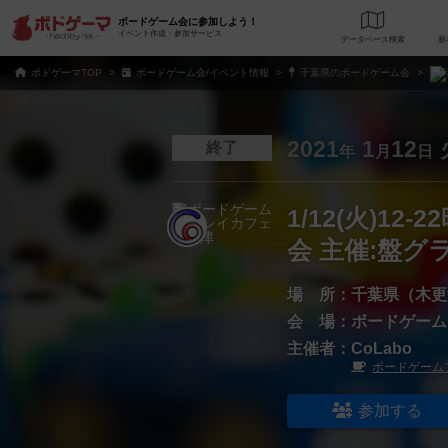
ボードゲーム会に参加しよう！
イベント作成・参加サービス
データベース
検
ボドゲーマTOP
ボードゲーム会/イベント情報
千葉県のボードゲーム会
2021
1
12
終了
年
月
日
1/12(火)1
会 主催:盤グラ
場 所：
千葉県（木更
会 場：
ボードゲーム
主催者：
CoLabo
ボードゲーム
参加する