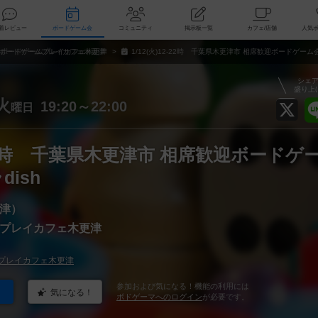
索
新着レビュー
ボードゲーム会
コミュニティ
掲示板一覧
カ
ボードゲームプレイカフェ木更津
1/12(火)12-22時 千葉県木更津市 相席歓迎ボードゲーム会
シェ
盛り上
火
19:20～22:00
曜日
2-22時 千葉県木更津市 相席歓迎ボードゲ
dish
津）
プレイカフェ木更津
プレイカフェ木更津
参加および気になる！機能の利用には
気になる！
ボドゲーマへのログイン
が必要です。