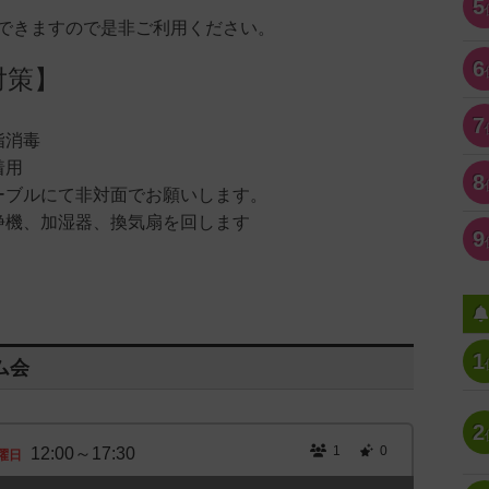
5
できますので是非ご利用ください。
6
対策】
7
指消毒
着用
8
ーブルにて非対面でお願いします。
浄機、加湿器、換気扇を回します
9
1
ム会
2
1
0
12:00～17:30
曜日