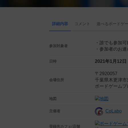
詳細内容
コメント
遊べる
ボード
ゲ
・誰でも参加可
参加対象者
・参加者のお連
2021年1月12
日時
〒2920057
千葉県木更津市東
会場住所
ボードゲームプ
地図
CoLabo
主催者
登録先
カフェ/店舗