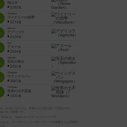
枯山水
位
2281名
Viticulture
ワイナリーの四季
位
2273名
Agricola
アグリコラ
位
2120名
Azul
アズール
位
2034名
Splendor
宝石の煌き
位
2031名
Wingspan
ウイングスパン
位
2007名
7 Wonders
世界の七不思議
位
1921名
pple、Apple のロゴ は、米国および他の国々で登録された
ple Inc.の商標です。
p Store は、Apple Inc.のサービスマークです。
ndroid は、グーグル インコーポレイテッドの商標または登録商
です。