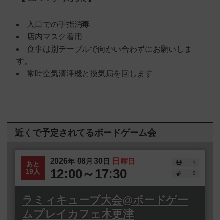
入口での手指消毒
店内マスク着用
食事は別テーブルで向かい合わずにお願いしま
す。
常時空気清浄機と換気扇を回します
近くで予定されてるボードゲーム会
2026
08
30
日
年
月
日
曜日
1
あと
12:00～17:30
19人
0
ラミィキューブ大会@ボードゲー
ムプレイカフェ木更津