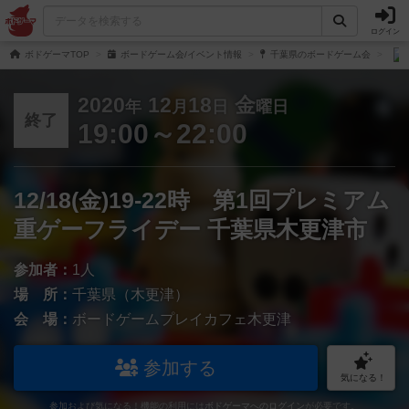
ログイン
ボドゲーマTOP
ボードゲーム会/イベント情報
千葉県のボードゲーム会
2020
12
18
金
年
月
日
曜日
終了
19:00～22:00
12/18(金)19-22時 第1回プレミアム
重ゲーフライデー 千葉県木更津市
参加者：
1人
場 所：
千葉県（木更津）
会 場：
ボードゲームプレイカフェ木更津
参加する
気になる！
参加および気になる！機能の利用には
ボドゲーマへのログイン
が必要です。