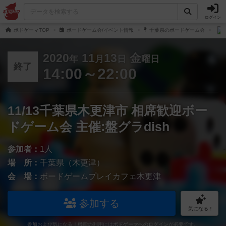
ログイン
ボドゲーマTOP
ボードゲーム会/イベント情報
千葉県のボードゲーム会
2020
11
13
金
年
月
日
曜日
終了
14:00～22:00
11/13千葉県木更津市 相席歓迎ボー
ドゲーム会 主催:盤グラdish
参加者：
1人
場 所：
千葉県（木更津）
会 場：
ボードゲームプレイカフェ木更津
参加する
気になる！
参加および気になる！機能の利用には
ボドゲーマへのログイン
が必要です。