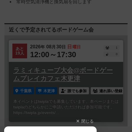
常時空気清浄機と換気扇を回します
近くで予定されてるボードゲーム会
2026
08
30
日
年
月
日
曜日
1
あと
12:00～17:30
19人
0
ラミィキューブ大会@ボードゲー
ムプレイカフェ木更津
千葉県
木更津
誰でも参加
連れ添い登録
本イベントはtwiplaでも募集しています。本ページまたは
twiplaのどちらかにご申請いただければ参加可能です。
https://twipla.jp/events/...
閉じる