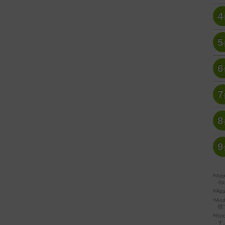
4
5
6
7
8
9
※A
Ap
※Ap
※A
標
※Go
す