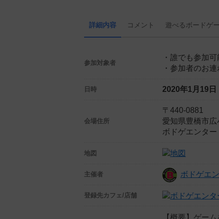
詳細内容
コメント
遊べる
ボード
ゲ
・誰でも参加可
参加対象者
・参加者のお連
2020年1月19
日時
〒440-0881
愛知県豊橋市広小
会場住所
ボドゲエンター
地図
ボドゲエ
主催者
登録先
カフェ/店舗
【概要】ゲーム