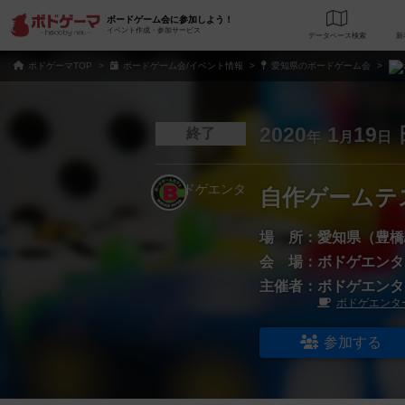
ボードゲーム会に参加しよう！
イベント作成・参加サービス
データベース
検
ボドゲーマTOP
ボードゲーム会/イベント情報
愛知県のボードゲーム会
2020
1
19
終了
年
月
日
自作ゲームテ
場 所：
愛知県（豊橋
会 場：
ボドゲエンタ
主催者：
ボドゲエンタ
ボドゲエンタ
参加する