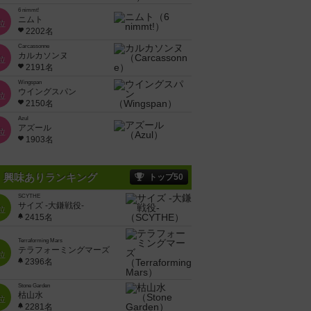
6 nimmt!
ニムト
位
2202名
Carcassonne
カルカソンヌ
位
2191名
Wingspan
ウイングスパン
位
2150名
Azul
アズール
位
1903名
興味ありランキング
トップ50
SCYTHE
サイズ -大鎌戦役-
位
2415名
Terraforming Mars
テラフォーミングマーズ
位
2396名
Stone Garden
枯山水
位
2281名