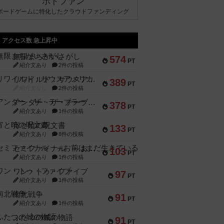
ボドファン
ボードゲームに特化したクラウドファンディング
アクセス数 急上昇中
無限まちがいさがし
574
PT
紹介文あり
2件の投稿
リワイルド：サウスアメリカ
389
PT
紹介文なし
2件の投稿
アンダー・ザ・テーブラー
378
PT
紹介文あり
1件の投稿
宵と暁の呪文書
133
PT
紹介文あり
8件の投稿
セミファイナル ～お前はまだ生きている～
103
PT
紹介文あり
1件の投稿
ワン・トゥ・ファイブ
97
PT
紹介文あり
1件の投稿
南北戦争
91
PT
紹介文あり
1件の投稿
ふたつの城の物語
91
PT