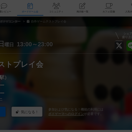
索
新着レビュー
ボードゲーム会
コミュニティ
掲示板一覧
カ
ボドゲエンター
自作ゲームテストプレイ会
シェ
盛り上
日
13:00～23:00
曜日
ストプレイ会
駅）
ー
ー
ー
参加および気になる！機能の利用には
気になる！
ボドゲーマへのログイン
が必要です。