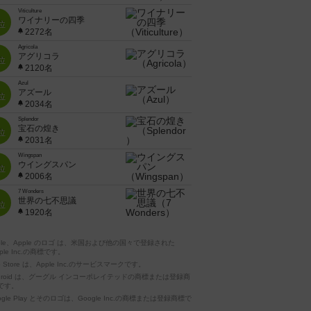
Viticulture
ワイナリーの四季
位
2272名
Agricola
アグリコラ
位
2120名
Azul
アズール
位
2034名
Splendor
宝石の煌き
位
2031名
Wingspan
ウイングスパン
位
2006名
7 Wonders
世界の七不思議
位
1920名
pple、Apple のロゴ は、米国および他の国々で登録された
ple Inc.の商標です。
p Store は、Apple Inc.のサービスマークです。
ndroid は、グーグル インコーポレイテッドの商標または登録商
です。
ogle Play とそのロゴは、Google Inc.の商標または登録商標で
。