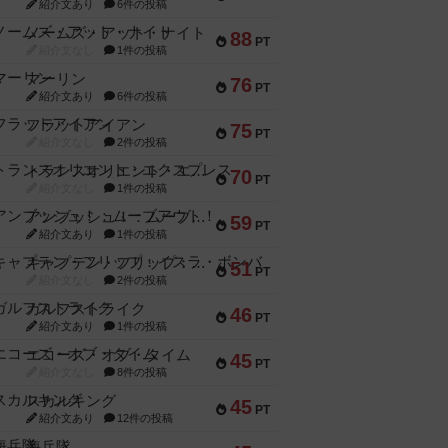
紹介文あり
6件の投稿
ノームズ・アット・ナイト
88
PT
紹介文なし
1件の投稿
マーリン
76
PT
紹介文あり
6件の投稿
フラットアイアン
75
PT
紹介文なし
2件の投稿
トランスオリエント・エクスプレス
70
PT
紹介文なし
1件の投稿
アンブッシュ！：ムーブアウト！
59
PT
紹介文あり
1件の投稿
キャプテン・フリップ：イスラ・ボンバ
51
PT
紹介文なし
2件の投稿
ガルフストライク
46
PT
紹介文あり
1件の投稿
エコーズ・オブ・タイム
45
PT
紹介文なし
8件の投稿
スカルキング
45
PT
紹介文あり
12件の投稿
海兵隊