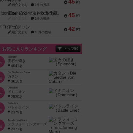
45
PT
紹介文あり
1件の投稿
Bitter End ブタペスト救出作戦
45
PT
紹介文なし
1件の投稿
ドコジャン
42
PT
紹介文あり
10件の投稿
お気に入りランキング
トップ50
Splendor
宝石の煌き
位
4041名
Die Siedler von Catan
カタン
位
3616名
Dominion
ドミニオン
位
2530名
Battle Line
バトルライン
位
2379名
Terraforming Mars
テラフォーミングマーズ
位
2371名