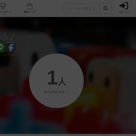
ログイン
フェ/店舗
人気ボードゲーム
通販ストア
アして
げよう
1
人
（0人が気になる！）