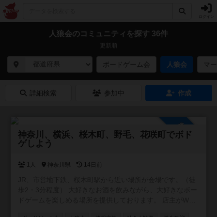
ログイン
人狼会のコミュニティを探す 36件
更新順
ボードゲーム会
人狼会
マー
詳細検索
参加中
作成
参加自由
神奈川、横浜、桜木町、野毛、花咲町でボド
ゲしよう
1人
神奈川県
14日前
JR、市営地下鉄、桜木町駅から近い場所が会場です。（徒
歩2・3分程度） 大好きなお酒を飲みながら、大好きなボー
ドゲームを楽しめる場所を提供しております。 店主がWワ
ークの都合上、営業が不定休です。ですが、レンタルとし