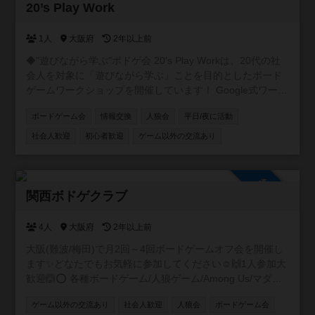
参加自由
20’s Play Work
1人
大阪府
2年以上前
◆"遊びながら学ぶ"ボドゲ会 20’s Play Workは、20代の社
会人を対象に「遊びながら学ぶ」ことを目的としたボード
ゲームワークショップを開催しています！ Google式ワーク
メソッドであるPLAY WORK（仕事と遊びの境界があいま
ボードゲーム会
情報交換
人狼会
平日/夜に活動
いで、仕事をしているのか遊んでいるのかわからない状
況）を目指しています！ ◆企業研修で注目されるボードゲ
社会人歓迎
初心者歓迎
ゲーム以外の交流あり
ーム ボードゲームはチームビルディングやコミュニケーシ
ョンスキルの向上に効果的であり、同時にクリエイティブ
な発想を引き出すのに適しています。 実際に、サイバーエ
参加自由
ージェントでは「人材の成長＝企業の成長」というカルチ
関西ボドゲクラブ
ャーを掲げ、人材育成にボードゲームを活用しています。
4人
大阪府
2年以上前
大阪(難波/梅田)で月2回～4回ボードゲームオフ会を開催し
ます✨どなたでもお気軽に参加してください☺️🙌1人参加大
歓迎🙆⭕ 各種ボードゲーム/人狼ゲーム/Among Us/マダミ
ス どんどん企画していきます😶❤️ 1回目人狼会🐺🖤
ゲーム以外の交流あり
社会人歓迎
人狼会
ボードゲーム会
11/11(土)