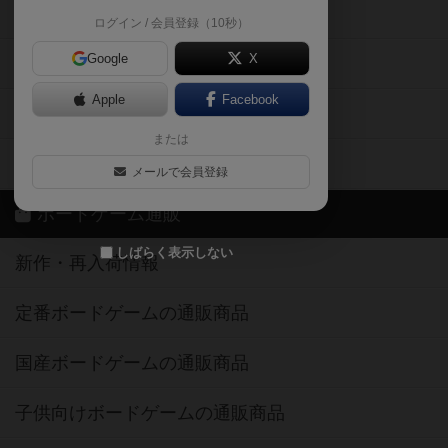
掲示板・トピックス
ログイン / 会員登録（10秒）
Google
X
ボドとも・会員一覧
Apple
Facebook
ボードゲーム業界コラム
または
ボドゲーマご利用案内
メールで会員登録
ボードゲーム通販
しばらく表示しない
新作・再入荷情報
定番ボードゲームの通販商品
国産ボードゲームの通販商品
子供向けボードゲームの通販商品