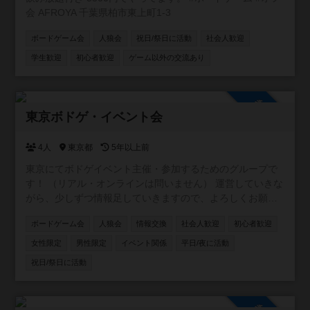
会 AFROYA 千葉県柏市東上町1-3
ボードゲーム会
人狼会
祝日/祭日に活動
社会人歓迎
学生歓迎
初心者歓迎
ゲーム以外の交流あり
参加自由
東京ボドゲ・イベント会
4人
東京都
5年以上前
東京にてボドゲイベント主催・参加するためのグループで
す！ （リアル・オンラインは問いません） 運営していきな
がら、少しずつ情報足していきますので、よろしくお願い
します☆彡
ボードゲーム会
人狼会
情報交換
社会人歓迎
初心者歓迎
女性限定
男性限定
イベント関係
平日/夜に活動
祝日/祭日に活動