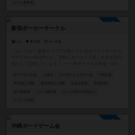
ゲーム制作者
参加自由
新宿ポーカーサークル
1人
東京都
4ヶ月前
こんにちは！ 新宿エリアで活動しているポーカーサークル
です🃏 20〜40代中心に、気軽にポーカーを楽しめる交流の
場として活動しています！ ⸻ 🎯サークルの特徴 • 初心
者・未経験者も大歓迎！ 初心者講習付で、ルール説明か
ボードゲーム会
人狼会
マーダーミステリー会
TRPG会
らテーブルマナーまで丁寧にサポートします✨ アプリで
しかやったことない方も多く来られます • 成績を自社開発
平日/夜に活動
祝日/祭日に活動
社会人歓迎
学生歓迎
したアプリで管理📊 自分の上達が実感できます！ • 復活
初心者歓迎
ゲーム制作者
ゲーム以外の交流あり
無料で安心♻️ 追加料金なく初心者の方も最後まで楽しめ
イベント関係
ます！ • フレンドリーな雰囲気で、友達作りにも最適🎉
本サークルメンバーで海外に行ったり、キャンプに行った
りもします⛺
参加自由
沖縄ボードゲーム会