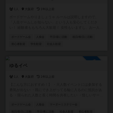
1人
大阪府
1年以上前
ボードゲームやりましょう☺ ルールは説明しますので、
「人生ゲームしか知らない」という人も安心してくださ
い！ 経験者ももちろん大歓迎！ 女性もいますし、お一人参
加の方がほとんどです。 グループに分かれる時も管理人が
ボードゲーム会
人狼会
平日/昼に活動
祝日/祭日に活動
調整するので孤立することもありません☺ ボードゲームは
現在40種類程あります！定期的に増やしていきます。 お持
初心者歓迎
学生歓迎
社会人歓迎
ちの方はぜひ持参してください〜。 ●対象 初心者、経験者
●場所 大阪府吹田市南金田2-4-27（シェアハウス共用スペ
ース） 最寄り：御堂筋線江坂駅、JR南吹田駅、阪急豊津駅
参加自由
等 各駅すぐの所と会場敷地内にシェアサイクルステーショ
ゆるイベ
ン（HELLO CYCLING）あり 添付写真は会場の様子です。
詳しく雰囲気を知りたい方は「サニースペースシェア 江
1人
大阪府
1年以上前
坂」で検索してください☺️ 当日は開始時刻に主催者が会場
【こんな方におすすめ！】 ・大人数イベントには参加する
外で待機しているので、そこまで来ていただければ中に案
勇気が出ない ・既にでき上がってる輪に入るのに抵抗があ
内します。（遅れる場合はご連絡お願いします） ●参加費
る ・限られた人数と長く時間を共有したい ・怪しいサーク
1000円 ●備考 途中参加・途中退出自由 室内に自販機あり
ルが多くて入るのが怖い。 ・友達が欲しい！ ・イベントに
マルチの勧誘等の迷惑行為はお断り
ボードゲーム会
人狼会
マーダーミステリー会
参加するだけじゃなくて、自分で企画もしてみたい！
等々。 不安要素は払拭できるし、求めているものも全部で
祝日/祭日に活動
平日/夜に活動
社会人歓迎
初心者歓迎