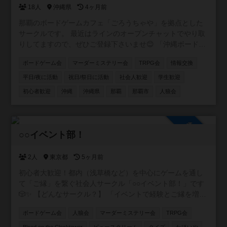
18人
沖縄県
4ヶ月前
那覇のボードゲームカフェ「ごろうちゃや」を拠点とした
サークルです。 最近はラインのオープンチャットでやり取
りしてますので、ぜひご登録下さいませ😊 「沖縄ボードゲ
ームサークル in【ごろうちゃや】」 https://x.gd/l6XIi ・ボ
ボードゲーム会
マーダーミステリー会
TRPG会
情報交換
ードゲームに興味を持ち始めた方 ・重ゲーが大好きな方 ・
大人数で遊べる環境ではない方 ・いろいろなゲームを遊び
平日/夜に活動
祝日/祭日に活動
社会人歓迎
学生歓迎
たい方 ・平日夜に時間をとれる方 。。。とにかくどんな方
初心者歓迎
沖縄
沖縄県
那覇
那覇市
人狼会
でも参加していただけたら嬉しいです。 もちろん観光で沖
縄に来られる方の参戦も大歓迎！ 日程合わせますので、ぜ
ひ遊んでください＾＾
参加自由
○○イベント部！
2人
東京都
5ヶ月前
初心者大歓迎！都内（浅草橋など）を中心にゲームを通し
て「ご縁」を繋ぐ社会人サークル「○○イベント部！」です
🎲✨ 【どんなサークル？】 「イベントで経験とご縁を増や
したい！」をモットーに、ボードゲームをはじめ様々なコ
ボードゲーム会
人狼会
マーダーミステリー会
TRPG会
ンテンツを通じた友達作りができる温かい環境を提供して
います。 【主な活動内容】 🎲四ツ谷、板橋、押上、表参