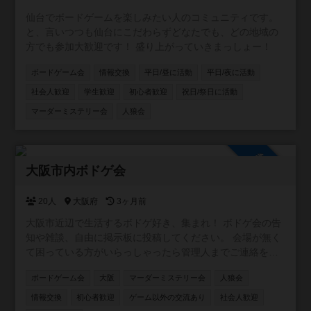
仙台でボードゲームを楽しみたい人のコミュニティです。
と、言いつつも仙台にこだわらずどなたでも、どの地域の
方でも参加大歓迎です！ 盛り上がっていきまっしょー！
ボードゲーム会
情報交換
平日/昼に活動
平日/夜に活動
社会人歓迎
学生歓迎
初心者歓迎
祝日/祭日に活動
マーダーミステリー会
人狼会
参加自由
大阪市内ボドゲ会
20人
大阪府
3ヶ月前
大阪市近辺で生活するボドゲ好き、集まれ！ ボドゲ会の告
知や雑談、自由に掲示板に投稿してください。 会場が無く
て困っている方がいらっしゃったら管理人までご連絡を！
ご相談乗ります！
ボードゲーム会
大阪
マーダーミステリー会
人狼会
情報交換
初心者歓迎
ゲーム以外の交流あり
社会人歓迎