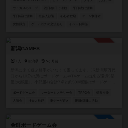
Blood on the Clocktower
ビュースクリーム
クイズ
たほいや
道、池袋、浅草橋など様々ば場所で様々な主催がボードゲ
ウミガメのスープ
祝日/祭日に活動
平日/夜に活動
ーム会を開催しています！ 🐺定番の人狼ゲームがメインの
平日/昼に活動
社会人歓迎
初心者歓迎
ゲーム制作者
会も！ 🔍マーダーミステリーや謎解き、推理ゲーム、
TRPGの会も開催中！ 🐺 次世代推理ゲーム「Blood on the
女性限定
ゲーム以外の交流あり
イベント関係
clocktower」海外で大人気の、途中脱落がない人狼風ゲー
ムもオンライン・オフラインで開催！ 【こんな方にオスス
メ！】 ・ボドゲを始めたい初心者さん🔰 ・勝ち負けよりワ
承認制
イワイ楽しむのが好きな方😆 ・ゲームを通して気の合う仲
新潟GAMES
間を作りたい方🤝 お一人での参加がほとんどですので、初
参加の方もご安心ください！一緒に豊かなボードゲームラ
1人
新潟県
5ヶ月前
イフを楽しみましょう！
新潟に来て遊ぶ相手がいなくて困ってます。JR新潟駅万代
口から10分の所にボードゲームやTVゲーム出来る環境5部
屋(大部屋1、小部屋4)合計7卓と約500種類のボードゲーム
を用意したので一緒に遊んでくれる方募集中です。 ゲーム
ボードゲーム会
マーダーミステリー会
TRPG会
情報交換
は500種類くらいあります。 土曜日AM9時〜17時で活動し
ます。 参加費無料です。 【規約】 ①室内は禁煙です。 ②
人狼会
社会人歓迎
重ゲーが好き
祝日/祭日に活動
ゴミはお持ち帰りください。 ③借りたゲームは大切に扱っ
て下さい。 ④写真は確認して撮影して下さい。
参加自由
金町ボードゲーム会