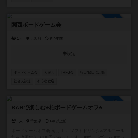
参加自由
関西ボードゲーム会
1人
大阪府
約4年前
未設定
ボードゲーム会
人狼会
TRPG会
祝日/祭日に活動
社会人歓迎
初心者歓迎
参加自由
BARで楽しむ⭐︎柏ボードゲームオフ⭐︎
1人
千葉県
4年以上前
ボードゲームオフ会 毎月１回 ソフトドリンク&アルコール
飲み放題付き 3300円でやってます。 #ボードゲーム #オフ