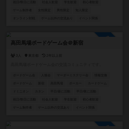
祝日/祭日に活動
社会人歓迎
学生歓迎
初心者歓迎
ゲーム制作者
女性限定
男性限定
知人限定
オンライン対戦
ゲーム以外の交流あり
イベント関係
参加自由
高田馬場ボードゲーム会＠新宿
3人
東京都
2年以上前
高田馬場ボードゲーム会の交流コミュニティです。
ボードゲーム会
人狼会
マーダーミステリー会
情報交換
ボードゲーム
新宿
高田馬場
ポーカー
カードゲーム
ドミニオン
カタン
平日/昼に活動
平日/夜に活動
祝日/祭日に活動
社会人歓迎
学生歓迎
初心者歓迎
ゲーム制作者
ゲーム以外の交流あり
イベント関係