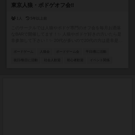
参加自由
東京人狼・ボドゲオフ会‼️
1人
5年以上前
このサークルでは人狼やボドゲ専門のオフ会を毎月お洒落
なBARで開催してます！✨ 人狼やボドゲ好きの方いたら是
非参加して下さい！✨ 20代が多いので20代の方は是非是非
参加してください✨
ボードゲーム
人狼会
ボードゲーム会
平日/夜に活動
祝日/祭日に活動
社会人歓迎
初心者歓迎
イベント関係