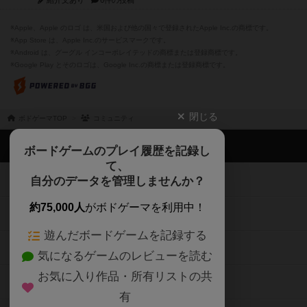
紹介文あり
6件の投稿
※Apple、Apple のロゴ は、米国および他の国々で登録されたApple Inc.の商標です。
※App Store は、Apple Inc.のサービスマークです。
※Android は、グーグル インコーポレイテッドの商標または登録商標です。
※Google Play とそのロゴは、Google Inc.の商標または登録商標です。
閉じる
ボドゲーマTOP
コミュニティ
ボドゲーマTOP
ボードゲームのプレイ履歴を記録し
て、
ボードゲームを検索する
自分のデータを管理しませんか？
約75,000人
がボドゲーマを利用中！
ボードゲームの新着レビュー
遊んだボードゲームを記録する
ボードゲーム会情報
気になるゲームのレビューを読む
お気に入り作品・所有リストの共
メカニクス特集
有