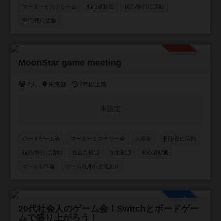
マーダーミステリー会
初心者歓迎
祝日/祭日に活動
平日/夜に活動
承認制
MoonStar game meeting
2人
東京都
2年以上前
未設定
ボードゲーム会
マーダーミステリー会
人狼会
平日/夜に活動
祝日/祭日に活動
社会人歓迎
学生歓迎
初心者歓迎
ゲーム制作者
ゲーム以外の交流あり
参加自由
20代社会人のゲーム会！Switchとボードゲー
ムで盛り上がろう！