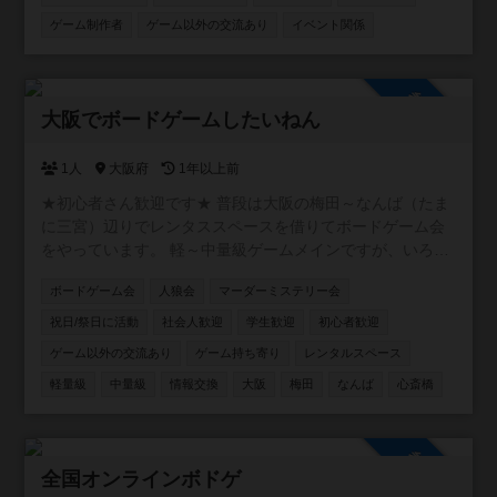
きちゃいます♩⭐️ 【ゆるイベ嫌いなこと🙅‍♂️】 安心安全に運
ゲーム制作者
ゲーム以外の交流あり
イベント関係
営するため、ナンパ、ネットワークビジネス、宗教の勧誘
目的での入会は禁止しています。迷惑になる行為は絶対に
やめてください。皆様に注意喚起をしていますので発見し
参加自由
た場合は、即刻退会をしていただきます。 【活動内容】 ・
大阪でボードゲームしたいねん
面白そうなことなんでも （イケナイことはしないよ😊）
【活動の場所】 ・大阪市内メイン 【活動の日程】 ・土日
1人
大阪府
1年以上前
祝日 ・平日夜 【参加費】 ・実費＋参加費500円 【注意事
項】 ・ネットワークビジネスや、宗教の勧誘は一歳禁止
★初心者さん歓迎です★ 普段は大阪の梅田～なんば（たま
（見つけた場合は退会していただきます） ・他人の迷惑に
に三宮）辺りでレンタススペースを借りてボードゲーム会
なる行為禁止 ・ナンパ目的での入会禁止
をやっています。 軽～中量級ゲームメインですが、いろん
な人といろんなゲームをしたいと思っています。 初めての
ボードゲーム会
人狼会
マーダーミステリー会
人も経験者の方もよろしくお願いします。
祝日/祭日に活動
社会人歓迎
学生歓迎
初心者歓迎
ゲーム以外の交流あり
ゲーム持ち寄り
レンタルスペース
軽量級
中量級
情報交換
大阪
梅田
なんば
心斎橋
参加自由
全国オンラインボドゲ