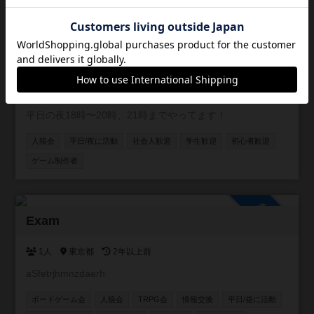
ボードゲーム会
人狼会
平日/昼に活動
参加自由
福岡人狼会
1人
福岡県
2年以上前
平日の夜18時〜20時、21時までやってます！
人狼会
平日/夜に活動
社会人歓迎
学生歓迎
初心者歓迎
ゲーム制作者
参加自由
Exam
1人
東京都
2年以上前
aSfetrjhmnzdaerh
ボードゲーム会
人狼会
TRPG会
情報交換
平日/昼に活動