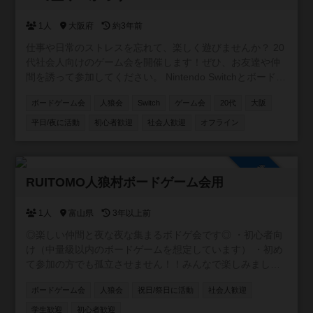
1人
大阪府
約3年前
仕事や日常のストレスを忘れて、楽しく遊びませんか？ 20
代社会人向けのゲーム会を開催します！ぜひ、お友達や仲
間を誘って参加してください。 Nintendo Switchとボードゲ
ームを用意しています！ 参加費用は500円です。飲み物や
ボードゲーム会
人狼会
Switch
ゲーム会
20代
大阪
軽食もご用意していますので、お気軽にお越しください。
参加人数に限りがありますので、早めのお申し込みをお願
平日/夜に活動
初心者歓迎
社会人歓迎
オフライン
いします。
参加自由
RUITOMO人狼村ボードゲーム会用
1人
富山県
3年以上前
◎楽しい仲間と夜な夜な集まるボドゲ会です◎ ・初心者向
け（中量級以内のボードゲームを想定しています） ・初め
て参加の方でも孤立させません！！みんなで楽しみましょ
う！！ 入店料1,500円+税 +ソフトドリンク1杯サービス ※
ボードゲーム会
人狼会
祝日/祭日に活動
社会人歓迎
マルチ商法や宗教ネットワークビジネスの勧誘を目的とし
た利用は禁止致します ※賭博行為は一切禁止と致します
学生歓迎
初心者歓迎