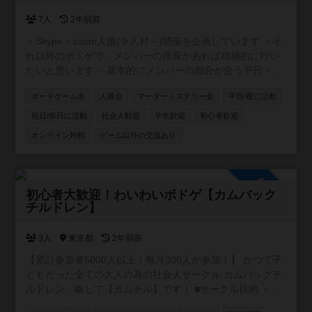
7人
2年弱前
・Skype・zoom人狼(９人村～)開催を企画しています ・そ
れ以外のボドゲで、メンバーの推薦があれば積極的に行い
たいと思います ・基本的にメンバーの都合が合う平日・祝
日夜に開催します ・私自身が初心者のため、コミュニティ
ボードゲーム会
人狼会
マーダーミステリー会
平日/夜に活動
内ルールはメンバー同士で都度決めていきたいと思います
祝日/祭日に活動
社会人歓迎
学生歓迎
初心者歓迎
オンライン対戦
ゲーム以外の交流あり
参加自由
初心者大歓迎！わいわいボドゲ【カムバック
チルドレン】
3人
東京都
2年弱前
【累計参加者5000人以上！毎月300人が参加！】 かつて子
どもだった全ての大人の為の社会人サークル カムバックチ
ルドレン、略して【カムチル】です！ ■サークル目的 ・童
心に返りたい ・新しい事に挑戦したい ・遊びを通じて友達