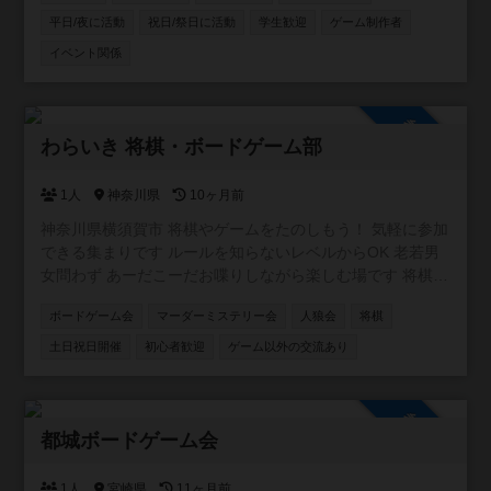
平日/夜に活動
祝日/祭日に活動
学生歓迎
ゲーム制作者
イベント関係
参加自由
わらいき 将棋・ボードゲーム部
1人
神奈川県
10ヶ月前
神奈川県横須賀市 将棋やゲームをたのしもう！ 気軽に参加
できる集まりです ルールを知らないレベルからOK 老若男
女問わず あーだこーだお喋りしながら楽しむ場です 将棋を
はじめ、ボードゲームやカードゲーム、推理ゲームなど 持
ボードゲーム会
マーダーミステリー会
人狼会
将棋
ち寄り大歓迎 出入り途中入退室OK 飲食持ち込みOK 協力型
ゲーム多し ファシリテーター在中 ギターセッションタイム
土日祝日開催
初心者歓迎
ゲーム以外の交流あり
もあり
参加自由
都城ボードゲーム会
1人
宮崎県
11ヶ月前