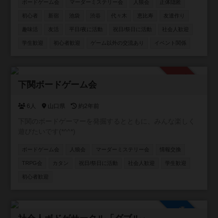
ボードゲーム会
マーダーミステリー会
人狼会
正体隠匿
を作りたい ・とにかく体を動かしたい ・仕事と無関係の人
と話したい 主な年齢層は20~30代。男女比は6：4 ■お断り
初心者
新宿
池袋
渋谷
代々木
恵比寿
友達作り
ネットワークビジネス、営業、勧誘が目的の方は固くお断
趣味活
友活
平日/夜に活動
祝日/祭日に活動
社会人歓迎
りします！ 私も過去に、怪しいワークショップに勧誘され
学生歓迎
初心者歓迎
ゲーム以外の交流あり
イベント関係
て嫌な思いをした事があります。 上記目的の方は来ないで
下さい！ 友達作りサークルなので、ナンパ目的の方もお断
りです。 しつこい方が居ましたらサークルスタッフにご連
絡下さい。 ≪ボードゲーム≫ 都内でボードゲームをやりま
承認制
下関ボードゲーム会
す 初心者でも楽しめる簡単なゲームばかりです！ ボードゲ
ーム・ゲームソフト・持ち込み大歓迎です！
6人
山口県
約2年前
下関のボードゲーマーを発掘するとともに、みんな楽しく
遊びたいです(*^^*)
ボードゲーム会
人狼会
マーダーミステリー会
情報交換
TRPG会
カタン
祝日/祭日に活動
社会人歓迎
学生歓迎
初心者歓迎
参加自由