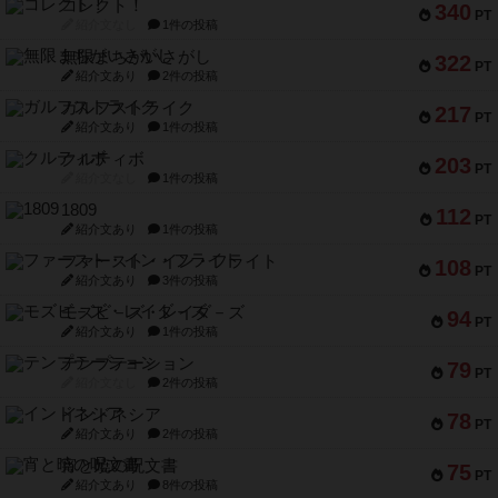
コレクト！
340
PT
紹介文なし
1件の投稿
無限まちがいさがし
322
PT
紹介文あり
2件の投稿
ガルフストライク
217
PT
紹介文あり
1件の投稿
クルティボ
203
PT
紹介文なし
1件の投稿
1809
112
PT
紹介文あり
1件の投稿
ファースト・イン・フライト
108
PT
紹介文あり
3件の投稿
モズビ－ズ・レイダ－ズ
94
PT
紹介文あり
1件の投稿
テンプテーション
79
PT
紹介文なし
2件の投稿
インドネシア
78
PT
紹介文あり
2件の投稿
宵と暁の呪文書
75
PT
紹介文あり
8件の投稿