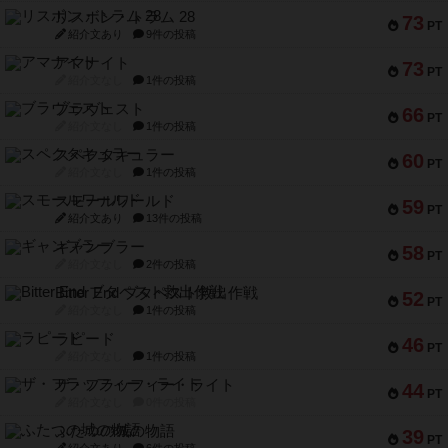
リスボン・トラム 28
73
PT
紹介文あり
9件の投稿
アマナイト
73
PT
紹介文なし
1件の投稿
ブラヴェスト
66
PT
紹介文なし
1件の投稿
スペクタキュラー
60
PT
紹介文なし
1件の投稿
スモールワールド
59
PT
紹介文あり
13件の投稿
ギャンブラー
58
PT
紹介文なし
2件の投稿
Bitter End ブタペスト救出作戦
52
PT
紹介文なし
1件の投稿
ラピード
46
PT
紹介文なし
1件の投稿
ザ・フラッフィー・ライト
44
PT
紹介文なし
0件の投稿
ふたつの城の物語
39
PT