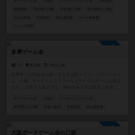
ボードゲーム会
人狼会
マーダーミステリー会
TRPG会
情報交換
平日/昼に活動
平日/夜に活動
祝日/祭日に活動
社会人歓迎
学生歓迎
初心者歓迎
ゲーム制作者
イベント関係
参加自由
多摩ゲーム会
7人
東京都
1年以上前
多摩市（小田急永山駅／京王永山駅メイン）でボードゲー
ム、人狼、マーダーミステリーなどテーブルゲームを遊び
ます。 近所でも遠方でも、興味のある方は是非ご参加くだ
さい！ ※作りたてでメンバー集めの段階です。人数が集ま
ボードゲーム会
人狼会
マーダーミステリー会
りましたら具体的に会を計画したいと思います。 （例） ・
なんでも交流会 ・中重量級ゲーム会 ・マーダーミステリー
祝日/祭日に活動
社会人歓迎
学生歓迎
初心者歓迎
会 ・子連れ会
参加自由
大阪ボードゲーム会@江坂