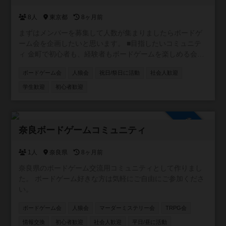
8人
東京都
8ヶ月前
まずはメンバーを募集して人数が集まりましたらボードゲ
ーム会を企画したいと思います。 ■目指したいコミュニテ
ィ 金町で初心者も、経験者もボードゲームを楽しめる会に
したいと思っています。 参加者同士に対する思いやりを持
ボードゲーム会
人狼会
祝日/祭日に活動
社会人歓迎
ってご参加ください。 ■ご参加にあたっての注意事項 ・18
歳以下の参加禁止 ・宗教、ビジネス等の勧誘目的の方のご
学生歓迎
初心者歓迎
参加はお控えください。 ・体臭や口臭のケア及び清潔感の
ある服装でご参加ください。 ・持参のボードゲーム、貴重
品、体調管理は各自でお願いします。 ■プレイについて ・
参加自由
ゲームの結果やプレイングが原因の参加者同士のトラブル
奈良ボードゲームコミュニティ
はお控えください ・発言、行動、挑発行為などは他者へ失
礼のないようお願いします。 ・ゲームの取り扱いは丁寧
1人
奈良県
8ヶ月前
に、持ち主にお声かけをお願いします。 ・苦手なゲームな
奈良県のボードゲーム交流用コミュニティとして作りまし
どは無理に入らないでお断りしてください。 ・他者のプレ
た。 ボードゲーム好きな方は気軽にご自由にご参加くださ
イに対してのダメ出し、ネガティブな意見は控えてくださ
い。
い。 ■コロナについて ・当日の体調不良、風邪の諸症状等
がある方は参加をご遠慮ください。 ・常時マスクの着用を
ボードゲーム会
人狼会
マーダーミステリー会
TRPG会
お願いします。
情報交換
初心者歓迎
社会人歓迎
平日/昼に活動