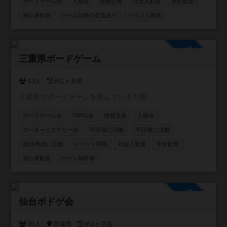
ボードゲーム会
人狼会
情報交換
社会人歓迎
学生歓迎
てスペースを貸し出す事はできます。要するに、店主不在
の時は、お酒や食事の提供、ボードゲームのルール説明が
初心者歓迎
ゲーム以外の交流あり
イベント関係
できません。 少しずつお客様が集まり始め、店内に3組4組
入り相席で一緒のゲームを楽しんでもらえる機会も増えま
した。 店内には約２００種類のボドゲ、いくつかの人狼
参加自由
系、クトゥルフ神話TRPGのルールブックがございます。
三重県ボードゲーム
ボドゲ会、、人狼会、それぞれにお酒のありなし、平日、
土日祝のカテゴリに分けて参加を募っていきます。 これか
13人
約1ヶ月前
ら先、マダミス会、TRPGのでGM担当になっていけるよう
三重県でボードゲームを遊んでいる方用
にしていきます。一日店長権なんていうのもいいかもしれ
ません。 いずれにせよ、皆さんの協力が必要です。コミュ
ボードゲーム会
TRPG会
情報交換
人狼会
ニティに参加いただき、開催の連絡ができる人数を増やさ
マーダーミステリー会
平日/昼に活動
平日/夜に活動
せてください。そして、ご要望に応えられるような大会運
営を致します。
祝日/祭日に活動
イベント関係
社会人歓迎
学生歓迎
初心者歓迎
ゲーム制作者
参加自由
仙台ボドゲ会
30人
宮城県
約1ヶ月前