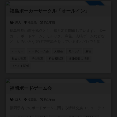
参加自由
福島ポーカーサークル「オールイン」
10人
福島県
約1年前
福島県郡山市を拠点とし、毎月定期開催しています。 ポー
カー、ボードゲーム、モルック、麻雀、人狼ゲームなどな
ど、いろいろな遊びで交流会をしています♪ だれでも参加
OK！ みんなでワイワイ楽しみましょう☆
ポーカー
ボードゲーム会
人狼会
モルック
麻雀
社会人歓迎
学生歓迎
初心者歓迎
祝日/祭日に活動
イベント関係
参加自由
福岡ボードゲーム会
13人
福岡県
約1年前
福岡県内でのボードゲームに関する情報交換コミュニティ