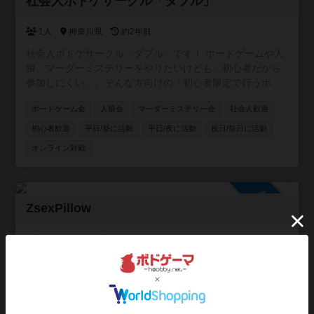
社会人ボドゲサークル「ダブル」
1人
神奈川県
約2年前
社会人ボドゲサークル「ダブル」です！ ボードゲームや人
狼、マーダーミステリーをやりたいけども、初心者だから
参加しにくい…。そんな方向けの「初心者限定で行うボー
ドゲームサークル」です！ 対面でのボドゲ・人狼会・マダ
ボードゲーム会
人狼会
マーダーミステリー会
社会人歓迎
ミス会、オンラインでの開催も予定しています！ 開催場所
は横浜・川崎のレンタルスペース、参加メンバーにより都
初心者歓迎
平日/昼に活動
平日/夜に活動
祝日/祭日に活動
内のレンタルスペースとなる可能性があります🙆‍♂️ 24年5月
オンライン対戦
設立の為第1期メンバーを募集中！私は20代後半ですので、
20〜30代の新しい交流や趣味友の少ない方、一緒にボード
ゲームをたのしみませんか？ ボードゲーム、人狼、マーダ
参加自由
ーミステリーの初心者によるサークルです。経験者で中
ZsexPillow
級〜上級のレベルを求める方はご遠慮ください🙇‍♂️ ボードゲ
ームに興味があるけどルールに不安がある。既存のサーク
1人
東京都
約2年前
ルに入っていけるか不安。そんな方はぜひお声掛けくださ
い🙆‍♂️
未設定