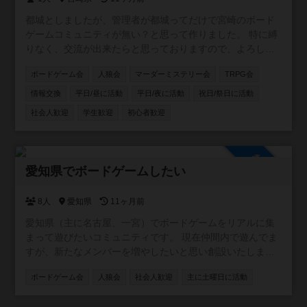
都城としましたが、管理者が都城ってだけで宮崎のボード
ゲームコミュニティが無い？と思って作りました。 特に縛
りなく、交流が出来たらと思っておりますので、よろしく
お願いします〜！
ボードゲーム会
人狼会
マーダーミステリー会
TRPG会
情報交換
平日/昼に活動
平日/夜に活動
祝日/祭日に活動
社会人歓迎
学生歓迎
初心者歓迎
参加自由
愛知県でボードゲームしたい
8人
愛知県
11ヶ月前
愛知県（主に名古屋、一宮）でボードゲームをリアルに集
まって遊びたいコミュニティです。 現在仲間内で遊んでま
すが、新たなメンバーを増やしたいと思い創設いたしまし
た。
ボードゲーム会
人狼会
社会人歓迎
主に土曜日に活動