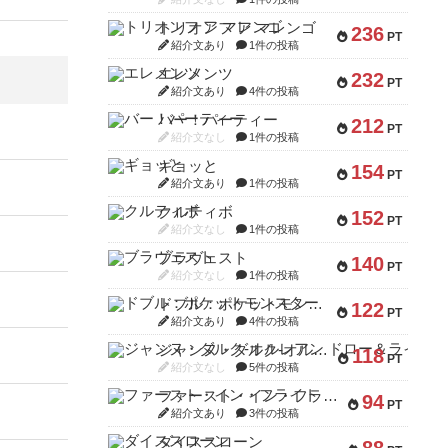
トリオンフ ア マレンゴ
236
PT
紹介文あり
1件の投稿
エレメンツ
232
PT
紹介文あり
4件の投稿
バー！パーティー
212
PT
紹介文なし
1件の投稿
ギョッと
154
PT
紹介文あり
1件の投稿
クルティボ
152
PT
紹介文なし
1件の投稿
ブラヴェスト
140
PT
紹介文なし
1件の投稿
ドブル：ポケットモンスター
122
PT
紹介文あり
4件の投稿
ジャンヌ・ダルク-オルレアン ドロー＆ライト
118
PT
紹介文なし
5件の投稿
ファースト・イン・フライト
94
PT
紹介文あり
3件の投稿
ダイススローン