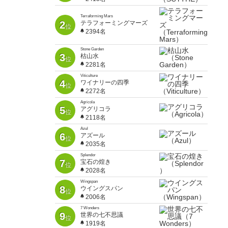
Terraforming Mars
2
テラフォーミングマーズ
位
2394名
Stone Garden
3
枯山水
位
2281名
Viticulture
4
ワイナリーの四季
位
2272名
Agricola
5
アグリコラ
位
2118名
Azul
6
アズール
位
2035名
Splendor
7
宝石の煌き
位
2028名
Wingspan
8
ウイングスパン
位
2006名
7 Wonders
9
世界の七不思議
位
1919名