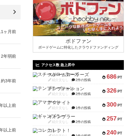
11ヶ月前
ボドファン
ボードゲームに特化したクラウドファンディング
2年弱前
アクセス数 急上昇中
スチームローラーズ
686
PT
紹介文なし
2件の投稿
約3年前
テンプテーション
326
PT
紹介文なし
2件の投稿
アマナイト
300
3年以上前
PT
紹介文なし
1件の投稿
ギャンブラー
257
PT
紹介文なし
2件の投稿
3年以上前
コレクト！
240
PT
紹介文なし
1件の投稿