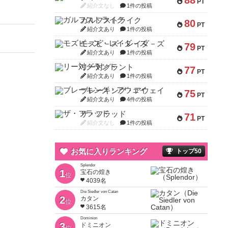
88
PT
紹介文なし
1件の投稿
ガルフストライク
80
PT
紹介文あり
1件の投稿
モズビ－ズ・レイダ－ズ
79
PT
紹介文あり
1件の投稿
リー対グラント
77
PT
紹介文あり
1件の投稿
ブレーキング・アウェイ
75
PT
紹介文あり
4件の投稿
ザ・フラッド
71
PT
紹介文なし
1件の投稿
お気に入りランキング
トップ50
Splendor
1
宝石の煌き
位
4039名
Die Siedler von Catan
2
カタン
位
3615名
Dominion
3
ドミニオン