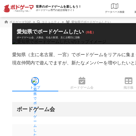
世界のボードゲームを楽しもう！
ボードゲーム専門の総合情報サイト
データベース
検
ボドゲーマTOP
コミュニティ
愛知県でボードゲームしたい
愛知県でボードゲームしたい
（8名）
ボードゲーム会
人狼会
社会人歓迎
主に土曜日に活動
愛知県（主に名古屋、一宮）でボードゲームをリアルに集ま
現在仲間内で遊んでますが、新たなメンバーを増やしたいと
トップ
ボード
ゲーム会
掲示板
ボードゲーム会