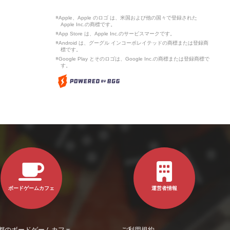
※Apple、Apple のロゴ は、米国および他の国々で登録された
Apple Inc.の商標です。
※App Store は、Apple Inc.のサービスマークです。
※Android は、グーグル インコーポレイテッドの商標または登録商
標です。
※Google Play とそのロゴは、Google Inc.の商標または登録商標で
す。
ボードゲームカフェ
運営者情報
都のボードゲームカフェ
ご利用規約