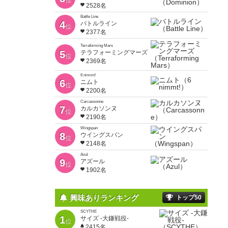
位
2528名
Battle Line
4
バトルライン
位
2377名
Terraforming Mars
5
テラフォーミングマーズ
位
2369名
6 nimmt!
6
ニムト
位
2200名
Carcassonne
7
カルカソンヌ
位
2190名
Wingspan
8
ウイングスパン
位
2148名
Azul
9
アズール
位
1902名
興味ありランキング
トップ50
SCYTHE
1
サイズ -大鎌戦役-
位
2415名