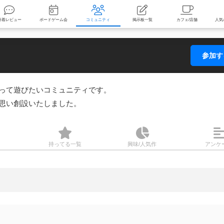
索
新着レビュー
ボードゲーム会
コミュニティ
掲示板一覧
参加
って遊びたいコミュニティです。

思い創設いたしました。
持ってる
一覧
興味/人気
作
アンケ