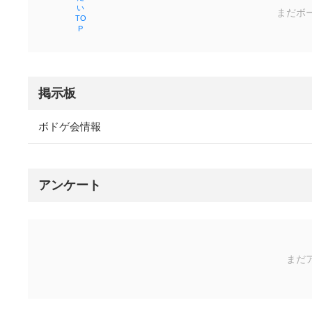
まだボ
掲示板
ボドゲ会情報
アンケート
まだ