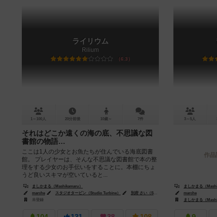
ライリウム
Rilium
6.3
1～100人
20分前後
10歳～
7件
3～5人
それはどこか遠くの海の底、不思議な図
書館の物語…
ここは1人の少女とお魚たちが住んでいる海底図書
作品
館。 プレイヤーは、そんな不思議な図書館で本の整
理をする少女のお手伝いをすることに。本棚にちょ
うど良いスキマが空いていると...
ましかまる（Mashikamaru）
ましかまる（Mashi
marche
スタジオタービン（Studio Turbine）
別府 さい（Sai Beppu）
marche
未登録
ましかまる（Mashi