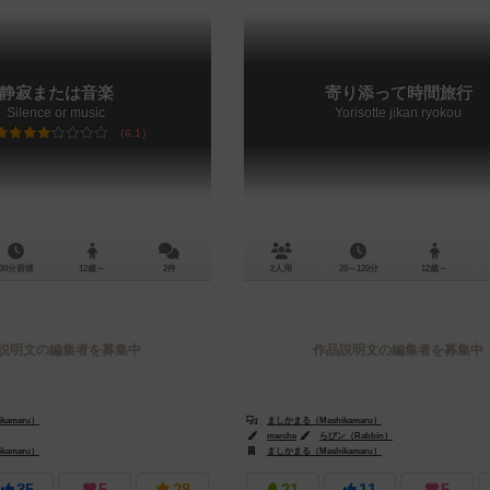
静寂または音楽
寄り添って時間旅行
Silence or music
Yorisotte jikan ryokou
6.1
30分前後
12歳～
2件
2人用
20～120分
12歳～
説明文の編集者を募集中
作品説明文の編集者を募集中
kamaru）
ましかまる（Mashikamaru）
marche
らびン（Rabbin）
kamaru）
ましかまる（Mashikamaru）