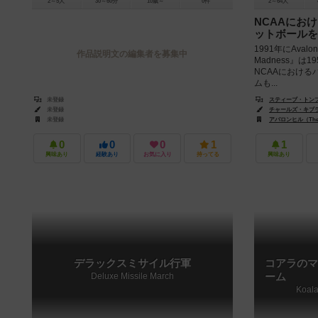
2～5人
30～60分
10歳～
0件
2～64人
NCAAにお
ットボールを
1991年にAvalo
作品説明文の編集者を募集中
Madness』は
NCAAにおける
ムも...
未登録
スティーブ・トンプソン
未登録
チャールズ・キブラー（C
未登録
アバロンヒル（The Av
0
0
0
1
1
興味あり
経験あり
お気に入り
持ってる
興味あり
デラックスミサイル行軍
コアラのマ
Deluxe Missile March
ーム
Koala