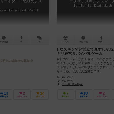
リエイター：怒りのデス
エチエチスキンデスマー
Echi-Echi Skin Death March
ator: Ikari no Death March!!
15分前後
ー
0件
2～6人
20分前後
15歳～
Hなスキンで経営立て直すしかね
ギリ経営サバイバルゲーム
自社のソシャゲが売上低迷。このままで
説明文の編集者を募集中
終了まったなしの土俵際。 どんな手を使
上ふやせ！と社長の叫びがこだまする。 
らもうね、どんどん過激なスキ...
ゆお（Yuo）
ゆお（Yuo）
こっち屋（Kocchiya）
14
2
24
7
18
2
経験あり
お気に入り
持ってる
興味あり
経験あり
お気に入り