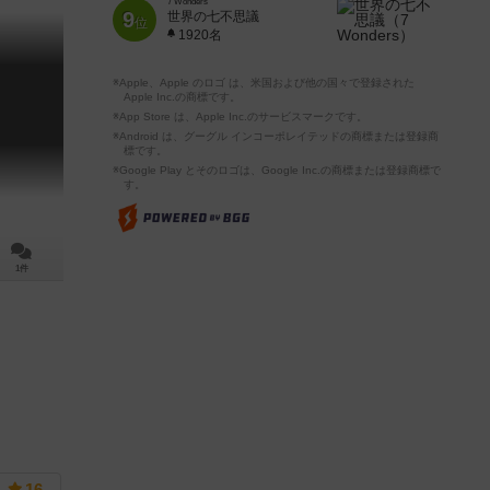
7 Wonders
9
世界の七不思議
位
1920名
※Apple、Apple のロゴ は、米国および他の国々で登録された
Apple Inc.の商標です。
※App Store は、Apple Inc.のサービスマークです。
※Android は、グーグル インコーポレイテッドの商標または登録商
標です。
※Google Play とそのロゴは、Google Inc.の商標または登録商標で
す。
1件