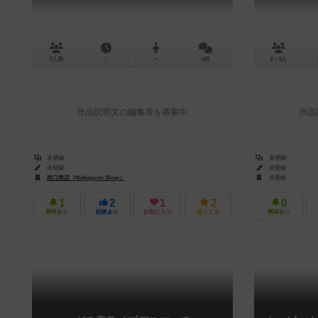
3人用
－
ー
0件
2～4人
作品説明文の編集者を募集中
作品
未登録
未登録
未登録
未登録
西口商店（Nishiguchi Shop）
未登録
1
2
1
2
0
興味あり
経験あり
お気に入り
持ってる
興味あり