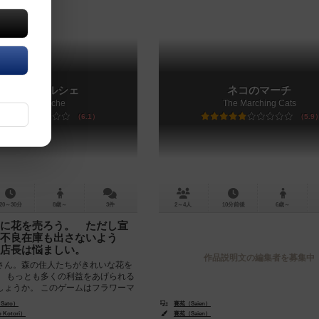
フラワーマルシェ
ネコのマーチ
Flower Marche
The Marching Cats
6.1
5.9
20～30分
8歳～
3件
2～4人
10分前後
6歳～
に花を売ろう。 ただし宣
不良在庫も出さないよう
店長は悩ましい。
作品説明文の編集者を募集中
さん。森の住人たちがきれいな花を
。 もっとも多くの利益をあげられる
しょうか。 このゲームはフラワーマ
ゲーム版...
 Sato）
賽苑（Saien）
Kotori）
賽苑（Saien）