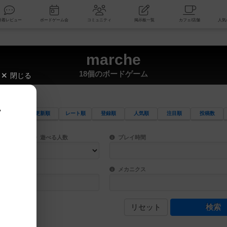
索
新着レビュー
ボードゲーム会
コミュニティ
掲示板一覧
marche
18個のボードゲーム
閉じる
、
更新順
レート順
登録順
人気順
注目順
投稿数
ワード検索ができます。
検索できます。
プレイ対象人数に含まれるボードゲームを指定します。
目安となる所要時間を指定することができ
遊べる人数
プレイ時間
物などモチーフ・ストーリーを指定することができます。直感的にゲームシステムを理解
ゲーム性を構成するコアシステムです。主
バー
メカニクス
リセット