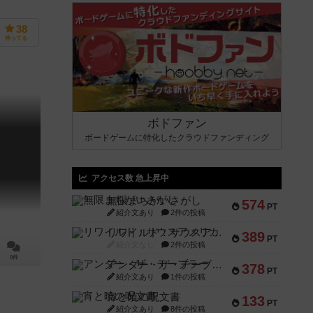
38
持ってる
ボドファン
ボードゲームに特化したクラウドファンディング
アクセス数 急上昇中
無限まちがいさがし
574
PT
紹介文あり
2件の投稿
リワイルド：サウスアメリカ
389
PT
紹介文なし
2件の投稿
0件
アンダー・ザ・テーブラー
378
PT
紹介文あり
1件の投稿
宵と暁の呪文書
133
PT
紹介文あり
8件の投稿