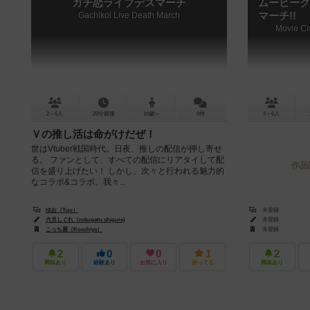
ガチ恋ライブデスマーチ
ムービーク
Gachikoi Live Death March
マーチ!!
Movie Cre
2～6人
20分前後
10歳～
0件
3～6人
Ｖの推し活は命がけだぜ！
世はVtuber戦国時代。日夜、推しの配信が押し寄せ
る。 ファンとして、すべての配信にリアタイして配
作品
信を盛り上げたい！ しかし、次々と行われる魅力的
なコラボ&コラボ。我々...
ゆお（Yuo）
未登録
六月しぐれ（rokugatu shigure)
未登録
こっち屋（Kocchiya）
未登録
2
0
0
1
2
興味あり
経験あり
お気に入り
持ってる
興味あり