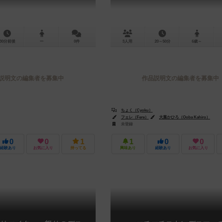
30分前後
ー
0件
3人用
20～50分
6歳～
説明文の編集者を募集中
作品説明文の編集者を募集中
ちょく（Cyoku）
フェレ（Fere）
大葉かひろ（Ooba Kahiro）
未登録
0
0
1
1
0
0
経験あり
お気に入り
持ってる
興味あり
経験あり
お気に入り