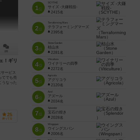
チ
SCYTHE
1
サイズ -大鎌戦役-
位
2415名
Terraforming Mars
2
テラフォーミングマーズ
位
2395名
Stone Garden
3
枯山水
位
2件
2281名
Viticulture
ェ！ギリ
4
ワイナリーの四季
位
2272名
はサービス
Agricola
ってでも売
5
アグリコラ
位
こうなった
2120名
Azul
6
アズール
位
2034名
Splendor
7
宝石の煌き
位
25
2028名
持ってる
Wingspan
8
ウイングスパン
位
2006名