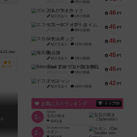
3件
紹介文なし
2件の投稿
ガルフストライク
46
PT
紹介文あり
1件の投稿
エコーズ・オブ・タイム
45
PT
紹介文なし
8件の投稿
スカルキング
45
PT
紹介文あり
12件の投稿
（Jeux Opla）
海兵隊
45
PT
紹介文あり
1件の投稿
0
Bitter End ブタペスト救出作戦
持ってる
45
PT
紹介文なし
1件の投稿
ドコジャン
42
PT
紹介文あり
10件の投稿
お気に入りランキング
トップ50
Splendor
1
宝石の煌き
位
ch
4041名
Die Siedler von Catan
2
カタン
位