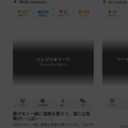
の発展を目指しましょう！ ...
戸塚工房（Totsuka Kobo）
さとーふぁみりあ（Sat
107
216
41
204
18
興味あり
経験あり
お気に入り
持ってる
興味あり
カルガモ★マーチ
マー
Karugamo March
3～5人
10分前後
6歳～
2件
1～5人
親ガモと一緒に道路を渡ろう。道には危
険がいっぱい・・・。
おやガモと一緒に危険な道路を渡ろう! 出た「おやガ
作品