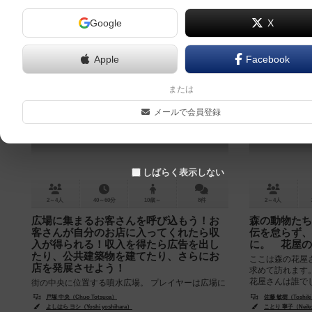
Google
X
Apple
Facebook
アニマルシェ
または
animal + marche
メールで会員登録
6.0
しばらく表示しない
2～4人
40～60分
10歳～
8件
2～4人
広場に集まるお客さんを呼び込もう！お
森の動物たち
客さんが自分のお店に入ってくれたら収
伝を怠らず、
入が得られる！収入を得たら広告を出し
に。 花屋の
たり、公共建築物を建てたり、さらにお
ここは森の花屋
店を発展させよう！
求めて訪れます
花屋さんは誰で
街の中央に位置する噴水広場。 プレイヤーは広場に
ーケットのカード
面したお店の経営者です。 噴水広場に集まった多く
戸塚 中央（Chuo Totsuca）
佐藤 敏樹（Toshiki
のお客さんを呼び込み、収入を得て、さらなるお店
よしはら ヨシ（Yoshi yoshihara）
ことり 寧子（Neiko 