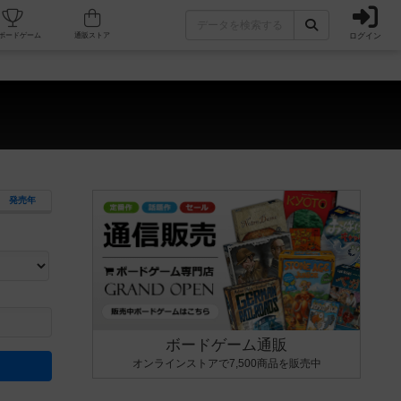
ログイン
カフェ/店舗
人気ボードゲーム
通販ストア
発売年
ます。マニュアルを読む時間や参加者へのルール説明時間は含まれていないため、初めて遊
できるよう、中世ファンタジー・クッキング・海賊同士の対決など、ゲームコンセプトを絞
にボードゲームに慣れている方向けの絞込機能です。例えば「ダイスロール」はランダム値
ボードゲーム通販
オンラインストアで7,500商品を販売中