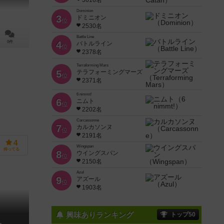
3616名
Dominion
3
ドミニオン
位
2530名
Battle Line
0件
4
バトルライン
位
2378名
Terraforming Mars
5
テラフォーミングマーズ
位
2371名
6 nimmt!
6
ニムト
位
2202名
Carcassonne
7
カルカソンヌ
位
2191名
4
Wingspan
持ってる
8
ウイングスパン
位
2150名
Azul
9
アズール
位
1903名
興味ありランキング
トップ50