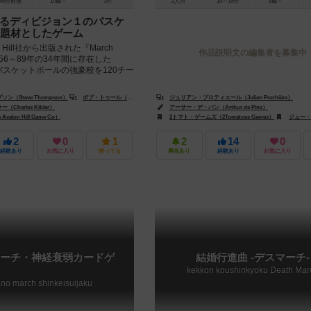
45分前後
10歳～
1件
2人用
10～15分
8歳～
けるディビジョン１のバスケ
題材としたゲーム
n Hill社から出版された『March
作品説明文の編集者を募集中
1956～89年の34年間に存在した
バスケットボールの強豪校を120チー
（Steve Thompson）
ボブ・トゥール（Bob Toole）
ジュリアン・プロティエール（Julien Prothière）
リチャード・ウィンター（Richard Winter）
harles Kibler）
アーサー・デ・パン（Arthur de Pins）
alon Hill Game Co）
2トマト・ゲームズ（2Tomatoes Games）
ジュー・オプラ
2
0
1
2
14
0
経験あり
お気に入り
持ってる
興味あり
経験あり
お気に入り
ーチ・神経衰弱カードゲ
結婚行進曲 -デスマーチ-
kekkon koushinkyoku Death Mar
no march shinkeisuijaku