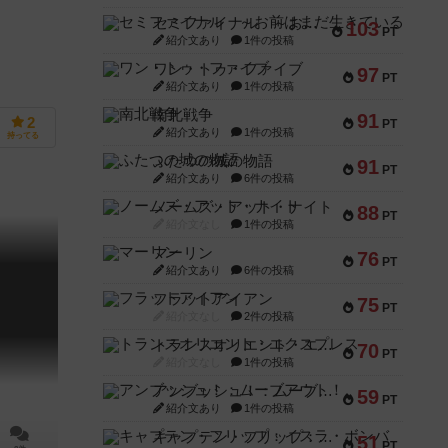
セミファイナル ～お前はまだ生きている～
103
PT
紹介文あり
1件の投稿
ワン・トゥ・ファイブ
97
PT
紹介文あり
1件の投稿
南北戦争
91
2
PT
紹介文あり
1件の投稿
持ってる
ふたつの城の物語
91
PT
紹介文あり
6件の投稿
ノームズ・アット・ナイト
88
PT
紹介文なし
1件の投稿
マーリン
76
PT
紹介文あり
6件の投稿
フラットアイアン
75
PT
紹介文なし
2件の投稿
トランスオリエント・エクスプレス
70
PT
紹介文なし
1件の投稿
アンブッシュ！：ムーブアウト！
59
PT
紹介文あり
1件の投稿
キャプテン・フリップ：イスラ・ボンバ
51
PT