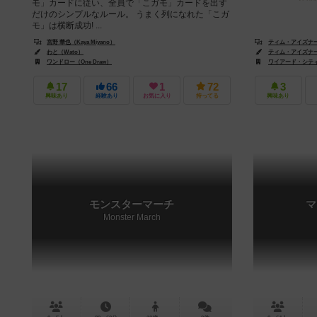
モ」カードに従い、全員で「こガモ」カードを出す
だけのシンプルなルール。 うまく列になれた「こガ
モ」は横断成功! ...
宮野 華也（Kaya Miyano）
ティム・アイズナー（T
わと（Wato）
ティム・アイズナー（T
ワンドロー（One Draw）
ワイアード・シティ・ゲ
17
66
1
72
3
興味あり
経験あり
お気に入り
持ってる
興味あり
モンスターマーチ
マ
Monster March