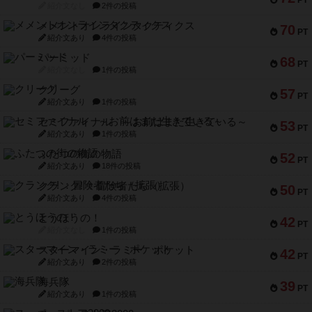
PT
紹介文なし
2件の投稿
メメントオンラインタクティクス
70
PT
紹介文あり
4件の投稿
パーミッド
68
PT
紹介文なし
1件の投稿
クリーグ
57
PT
紹介文あり
1件の投稿
セミファイナル ～お前はまだ生きている～
53
PT
紹介文あり
1件の投稿
ふたつの街の物語
52
PT
紹介文あり
18件の投稿
クランク! ：冒険者たち（拡張）
50
PT
紹介文あり
4件の投稿
とうほうの！
42
PT
紹介文なし
1件の投稿
スターマイン・ラミー ポケット
42
PT
紹介文あり
2件の投稿
海兵隊
39
PT
紹介文あり
1件の投稿