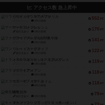
アクセス数 急上昇中
リワイルド：サウスアメリカ
552
PT
紹介文なし
2件の投稿
マーケットフレッシュ
170
PT
紹介文あり
1件の投稿
ファイアー・ブルズ / 火牛陣
141
PT
紹介文なし
1件の投稿
ワン・トゥ・ファイブ
122
PT
紹介文あり
1件の投稿
トランスオリエント・エクスプレス
119
PT
紹介文なし
1件の投稿
フラットアイアン
118
PT
紹介文なし
2件の投稿
エコーズ・オブ・タイム
118
PT
紹介文なし
8件の投稿
南北戦争
79
PT
紹介文あり
1件の投稿
キャプテン・フリップ：イスラ・ボンバ
72