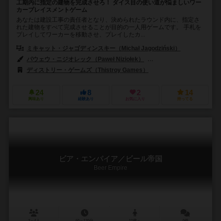
工期内に指定の建物を完成させろ！ ダイス目の使い道が悩ましいワー
カープレイスメントゲーム
あなたは建設工事の責任者となり、決められたラウンド内に、指定さ
れた建物をすべて完成させることが目的の一人用ゲームです。 手札を
プレイしてワーカーを移動させ、プレイしたカ...
ミキャット・ジャゴディンスキー（Michał Jagodziński）
パウェウ・ニジオレック（Paweł Niziołek）
ジャロスロー・ワズ（Jaro
ディストリー・ゲームズ（Thistroy Games）
24
8
2
14
興味あり
経験あり
お気に入り
持ってる
ビア・エンパイア／ビール帝国
Beer Empire
2～4人
60～120分
12歳～
0件