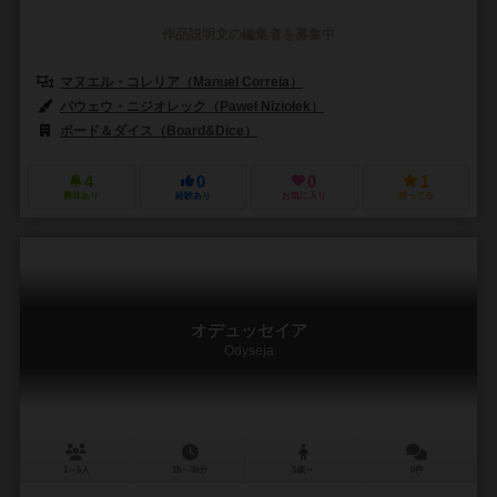
作品説明文の編集者を募集中
マヌエル・コレリア（Manuel Correia）
パウェウ・ニジオレック（Paweł Niziołek）
ボード＆ダイス（Board&Dice）
4
0
0
1
興味あり
経験あり
お気に入り
持ってる
オデュッセイア
Odyseja
1～6人
15～30分
5歳～
0件