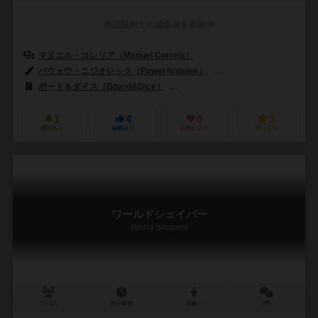
作品説明文の編集者を募集中
マヌエル・コレリア（Manuel Correia）
パウェウ・ニジオレック（Paweł Niziołek）
ピョートル・ウズドフスキ（P
ボード＆ダイス（Board&Dice）
グレイフォックスゲームズ（Grey F
1
4
0
3
興味あり
経験あり
お気に入り
持ってる
ワールドシェイパー
World Shapers
1～4人
30分前後
10歳～
0件