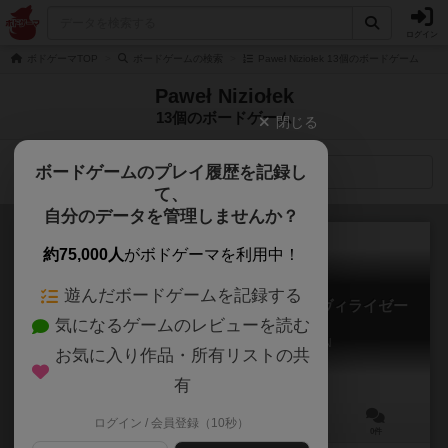
ログイン
ボドゲーマTOP
ボードゲームの検索
Paweł Niziołek 13個のボードゲーム
Paweł Niziołek
13個のボードゲーム
閉じる
ボードゲームのプレイ履歴を記録し
検索メニュー
て、
自分のデータを管理しませんか？
約75,000人
がボドゲーマを利用中！
遊んだボードゲームを記録する
マーシャンズ：ア・ストーリー・オブ・シヴィライゼー
気になるゲームのレビューを読む
ション
MARTIANS: A SOTRY OF CIVILIZATION
お気に入り作品・所有リストの共
有
ログイン / 会員登録（10秒）
1～4人
90～150分
14歳～
0件