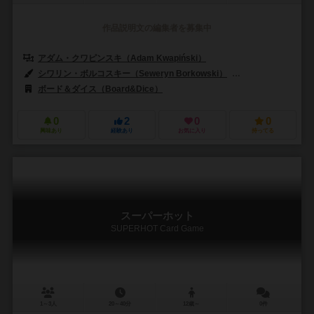
作品説明文の編集者を募集中
アダム・クワピンスキ（Adam Kwapiński）
シワリン・ボルコスキー（Seweryn Borkowski）
パウェウ・ニジオレッ
ボード＆ダイス（Board&Dice）
0
2
0
0
興味あり
経験あり
お気に入り
持ってる
スーパーホット
SUPERHOT Card Game
1～3人
20～40分
12歳～
0件