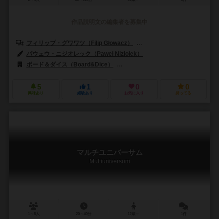
作品説明文の編集者を募集中
フィリップ・グワワツ（Filip Głowacz）
イレーヌ・フスツァ（Ireneus
パウェウ・ニジオレック（Paweł Niziołek）
ボード＆ダイス（Board&Dice）
ラストレベル（Last Level）
5
1
0
0
興味あり
経験あり
お気に入り
持ってる
マルチユニバーサム
Multiuniversum
1～5人
20～40分
12歳～
1件