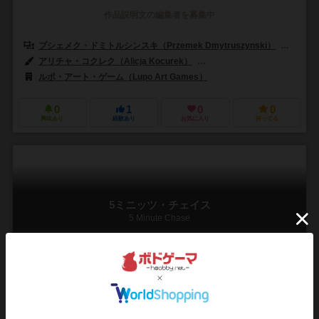
作品説明文の編集者を募集中
プシェメク・ドミトルシンスキ（Przemek Dmytruszynski）
アダム
アリチャ・コクレク（Alicja Kocurek）
パウェウ・ニジオレック（Paweł
ルポ・アート・ゲーム（Lupo Art Games）
0
1
0
0
興味あり
経験あり
お気に入り
持ってる
5ミニッツ・チェイス
5 Minute Chase
2～4人
5～15分
8歳～
0件