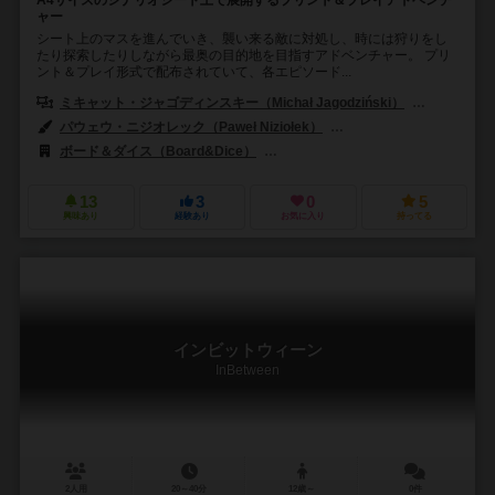
A4サイズのシナリオシート上で展開するプリント＆プレイアドベンチ
ャー
シート上のマスを進んでいき、襲い来る敵に対処し、時には狩りをし
たり探索したりしながら最奥の目的地を目指すアドベンチャー。 プリ
ント＆プレイ形式で配布されていて、各エピソード...
ミキャット・ジャゴディンスキー（Michał Jagodziński）
パウェウ・ニ
パウェウ・ニジオレック（Paweł Niziołek）
ジャロスロー・ワズ（Jaro
ボード＆ダイス（Board&Dice）
ディストリー・ゲームズ（Thistroy
13
3
0
5
興味あり
経験あり
お気に入り
持ってる
インビットウィーン
InBetween
2人用
20～40分
12歳～
0件