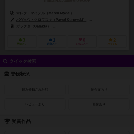
作品説明文の編集者を募集中
マレク・マイデル（Marek Mydel）
ミヒャット・オラクツ（Michał O
パヴェウ・クロフスキ（Paweł Kurowski）
ミハウ・レホフスキ（Micha
ガラクタ（Galakta）
11ビット・スタジオ（11 bit studios）
ア
3
1
0
2
興味あり
経験あり
お気に入り
持ってる
クイック検索
登録状況
最近登録された順
紹介文あり
レビューあり
画像あり
受賞作品