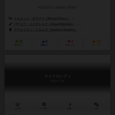
作品説明文の編集者を募集中
ミヒャット・オラクツ（Michał Oracz）
ジェイカブ・ウィスニーウースキ
パウェウ・ニジオレック（Paweł Niziołek）
ミハウ・オラツ（Michał
アウェイクン・レルムズ（Awaken Realms）
アスモデ（Asmode
30
8
4
13
興味あり
経験あり
お気に入り
持ってる
マイクロシティ
Micro City
1人用
5～30分
10歳～
2件