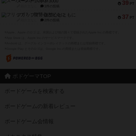
スーパーストア3000
39
PT
紹介文なし
1件の投稿
フリップ７：復讐心とともに
37
PT
紹介文なし
2件の投稿
※Apple、Apple のロゴ は、米国および他の国々で登録されたApple Inc.の商標です。
※App Store は、Apple Inc.のサービスマークです。
※Android は、グーグル インコーポレイテッドの商標または登録商標です。
※Google Play とそのロゴは、Google Inc.の商標または登録商標です。
ボドゲーマTOP
ボードゲームを検索する
ボードゲームの新着レビュー
ボードゲーム会情報