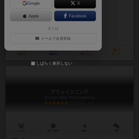
Google
X
作品説明文の編集者を募集中
Apple
Facebook
Grzegorz Okliński
Krzysztof Wolicki
または
Paweł Niziołek
レッドインプゲームズ（REDIMP GAMES）
メールで会員登録
6
2
0
7
興味あり
経験あり
お気に入り
持ってる
しばらく表示しない
アウェイクニング
Escape Tales: The Awakening
6.0
1～4人
180～300分
12歳～
8件