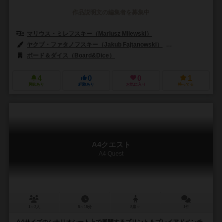
作品説明文の編集者を募集中
マリウス・ミレフスキー（Mariusz Milewski）
ヤクブ・ファタノフスキー（Jakub Fajtanowski）
パウェウ・ニジオレッ
ボード＆ダイス（Board&Dice）
4
0
0
1
興味あり
経験あり
お気に入り
持ってる
A4クエスト
A4 Quest
1～2人
5～15分
8歳～
1件