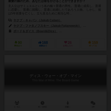
最愛の娘のため、あなたは命をかけることができますか？
主人公はサミュエルという名の極々普通の男性。 普通に成長し、普通
に恋愛し、普通に就職し、普通に結婚したであろう人物。 しかし、彼
は5年前妻を亡くし、立ち直るために相当な時...
ヤクブ・キャバン（Jakub Caban）
マット・デンベック（Matt Dem
ヤクブ・ファタノフスキー（Jakub Fajtanowski）
マグダレナ・クレパッ
ボード＆ダイス（Board&Dice）
コスモドローム・ゲームズ（Cosmod
90
168
26
159
興味あり
経験あり
お気に入り
持ってる
ディス・ウォー・オブ・マイン
This War of Mine: The Board Game
1～6人
45～120分
18歳～
2件