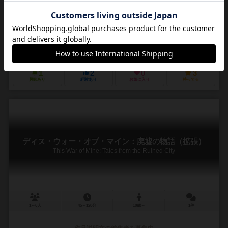
作品説明文の編集者を募集中
デイブ・ニール（Dave Neale）
アントニー・プロイエティ（Antony Pr
パウェウ・ニジオレック（Paweł Niziołek）
ボード＆ダイス（Board&Dice）
MSエディツィオーニ（MS Edizion
1
2
0
3
興味あり
経験あり
お気に入り
持ってる
ディス・ウォー・オブ・マイン：廃墟の物語（拡張）
This War of Mine: Tales from the Ruined City
1～6人
45～120分
18歳～
1件