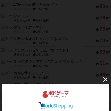
ノームズ・アット・ナイト
88
PT
紹介文なし
1件の投稿
マーリン
76
PT
紹介文あり
6件の投稿
フラットアイアン
75
PT
紹介文なし
2件の投稿
トランスオリエント・エクスプレス
70
PT
紹介文なし
1件の投稿
アンブッシュ！：ムーブアウト！
59
PT
紹介文あり
1件の投稿
キャプテン・フリップ：イスラ・ボンバ
51
PT
紹介文なし
2件の投稿
ガルフストライク
46
PT
紹介文あり
1件の投稿
エコーズ・オブ・タイム
45
PT
紹介文なし
8件の投稿
スカルキング
45
PT
紹介文あり
12件の投稿
海兵隊
45
PT