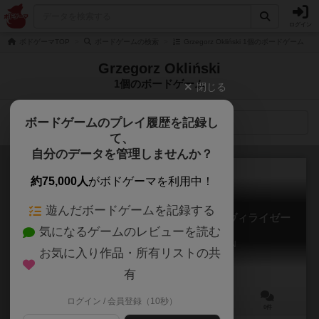
ログイン
ボドゲーマTOP
ボードゲームの検索
Grzegorz Okliński 1個のボードゲーム
Grzegorz Okliński
1個のボードゲーム
閉じる
ボードゲームのプレイ履歴を記録し
検索メニュー
て、
自分のデータを管理しませんか？
約75,000人
がボドゲーマを利用中！
遊んだボードゲームを記録する
マーシャンズ：ア・ストーリー・オブ・シヴィライゼー
気になるゲームのレビューを読む
ション
MARTIANS: A SOTRY OF CIVILIZATION
お気に入り作品・所有リストの共
有
ログイン / 会員登録（10秒）
1～4人
90～150分
14歳～
0件