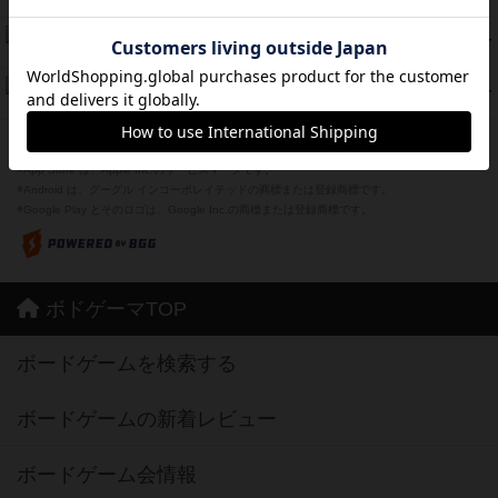
紹介文あり
1件の投稿
Bitter End ブタペスト救出作戦
45
PT
紹介文なし
1件の投稿
ドコジャン
42
PT
紹介文あり
10件の投稿
※Apple、Apple のロゴ は、米国および他の国々で登録されたApple Inc.の商標です。
※App Store は、Apple Inc.のサービスマークです。
※Android は、グーグル インコーポレイテッドの商標または登録商標です。
※Google Play とそのロゴは、Google Inc.の商標または登録商標です。
ボドゲーマTOP
ボードゲームを検索する
ボードゲームの新着レビュー
ボードゲーム会情報