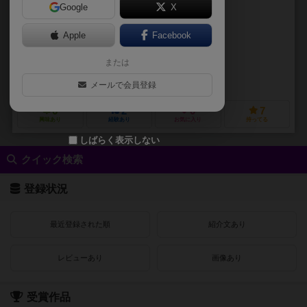
Google
X
作品説明文の編集者を募集中
Apple
Facebook
Grzegorz Okliński
Krzysztof Wolicki
または
Paweł Niziołek
レッドインプゲームズ（REDIMP GAMES）
メールで会員登録
6
2
0
7
興味あり
経験あり
お気に入り
持ってる
しばらく表示しない
クイック検索
登録状況
最近登録された順
紹介文あり
レビューあり
画像あり
受賞作品