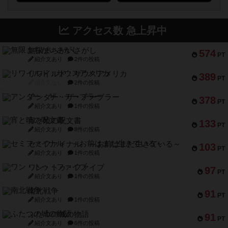
アクセス数 急上昇中
無限まちがいさがし
574
PT
紹介文あり
2件の投稿
リワイルド：サウスアメリカ
389
PT
紹介文なし
2件の投稿
アンダー・ザ・テーブラー
378
PT
紹介文あり
1件の投稿
宵と暁の呪文書
133
PT
紹介文あり
8件の投稿
セミファイナル ～お前はまだ生きている～
103
PT
紹介文あり
1件の投稿
ワン・トゥ・ファイブ
97
PT
紹介文あり
1件の投稿
南北戦争
91
PT
紹介文あり
1件の投稿
ふたつの城の物語
91
PT
紹介文あり
6件の投稿