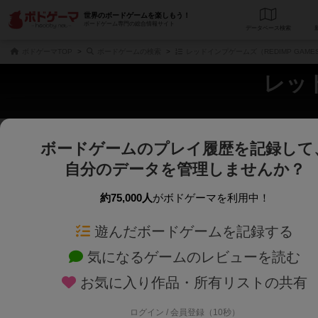
世界のボードゲームを楽しもう！
ボードゲーム専門の総合情報サイト
データベース
検
ボドゲーマTOP
ボードゲームの検索
レッドインプゲームズ（REDIMP GAME
レッド
ボードゲームのプレイ履歴を記録して
さくさく表示
じっくり表示
自分のデータを管理しませんか？
商品名、商品説明文、デザイナー名、テーマ名、メカニクス名を対象にフリー
ゲームデザイナー名を指定して
フリーワード
ゲームデザイナー
約75,000人
がボドゲーマを利用中！
遊んだボードゲームを記録する
対象年齢を指定します。
世界観や登場人
対象年齢
テーマ/フレー
気になるゲームのレビューを読む
お気に入り作品・所有リストの共有
ログイン / 会員登録（10秒）