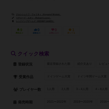
クルシシュトフ・ウォリキィ（Krzysztof Wolicki）
リチャード・ルオン（Richard Luong）
レッドインプゲームズ（REDIMP GAMES）
9
0
0
1
興味あり
経験あり
お気に入り
持ってる
クイック検索
最近登録された順
紹介文あり
レビュ
登録状況
ドイツゲーム大賞
ドイツ年間ゲーム大賞
受賞作品
1人用
2人用
3～4人用
4～8人用
プレイヤー数
2021〜2022年
2019〜2020年
2016
発売時期