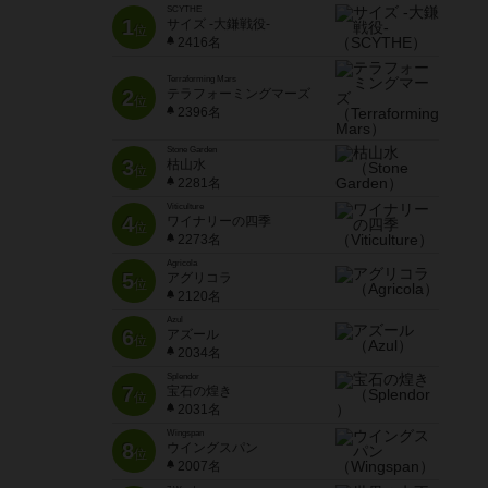
SCYTHE
1
サイズ -大鎌戦役-
位
2416名
Terraforming Mars
2
テラフォーミングマーズ
位
2396名
Stone Garden
3
枯山水
位
2281名
Viticulture
4
ワイナリーの四季
位
2273名
Agricola
5
アグリコラ
位
2120名
Azul
6
アズール
位
2034名
Splendor
7
宝石の煌き
位
2031名
Wingspan
8
ウイングスパン
位
2007名