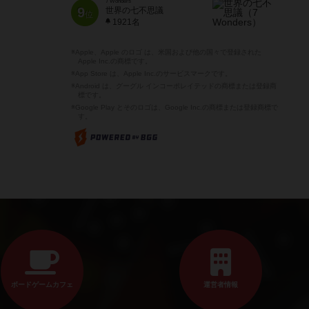
7 Wonders
9
世界の七不思議
位
1921名
※Apple、Apple のロゴ は、米国および他の国々で登録された
Apple Inc.の商標です。
※App Store は、Apple Inc.のサービスマークです。
※Android は、グーグル インコーポレイテッドの商標または登録商
標です。
※Google Play とそのロゴは、Google Inc.の商標または登録商標で
す。
ボードゲームカフェ
運営者情報