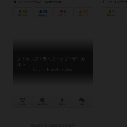
レッドインプゲームズ（REDIMP GAMES）
レッドインプゲームズ
38
20
6
19
5
興味あり
経験あり
お気に入り
持ってる
興味あり
クトゥルフ：ライズ・オブ・ザ・カ
ルト
Cthulhu: Rise of the Cults
1～4人
90～120分
14歳～
0件
作品説明文の編集者を募集中