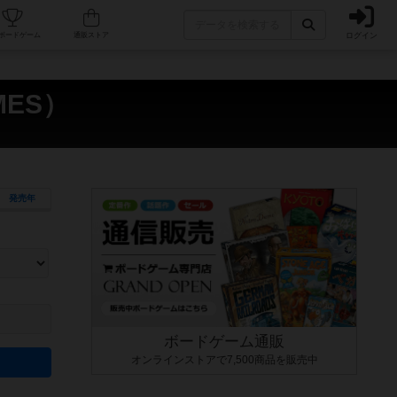
ログイン
カフェ/店舗
人気ボードゲーム
通販ストア
MES）
発売年
ます。マニュアルを読む時間や参加者へのルール説明時間は含まれていないため、初めて遊
できるよう、中世ファンタジー・クッキング・海賊同士の対決など、ゲームコンセプトを絞
にボードゲームに慣れている方向けの絞込機能です。例えば「ダイスロール」はランダム値
ボードゲーム通販
オンラインストアで7,500商品を販売中