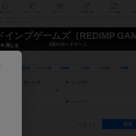
索
新着レビュー
ボードゲーム会
コミュニティ
掲示板一覧
S） 4個のボードゲーム
インプゲームズ（REDIMP GA
4個のボードゲーム
閉じる
、
更新順
レート順
登録順
人気順
注目順
投稿数
ワード検索ができます。
検索できます。
プレイ対象人数に含まれるボードゲームを指定します。
目安となる所要時間を指定することができ
遊べる人数
プレイ時間
物などモチーフ・ストーリーを指定することができます。直感的にゲームシステムを理解
ゲーム性を構成するコアシステムです。主
バー
メカニクス
リセット