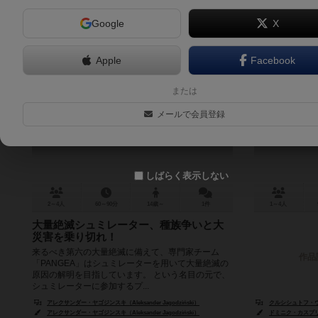
Google
X
Apple
Facebook
パンゲア
ロード・
または
Pangea
The
メールで会員登録
しばらく表示しない
2～4人
60～90分
14歳～
1件
1～4人
大量絶滅シュミレーター、種族争いと大
災害を乗り切れ！
来るべき第六の大量絶滅に備えて、専門家チーム
作品
「PANGEA」はシュミレーターを用いて大量絶滅の
原因の解明を目指しています。 という名目の元で、
シュミレーターに参加するプ...
アレクサンダー・ヤゴジンスキ（Aleksander Jagodziński）
クルシシュトフ・ウォリ
アレクサンダー・ヤゴジンスキ（Aleksander Jagodziński）
ドミニク・カスプリジス