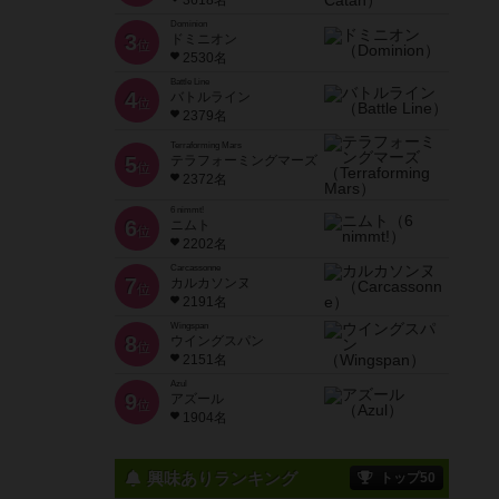
3618名
Dominion
3
ドミニオン
位
2530名
Battle Line
4
バトルライン
位
2379名
Terraforming Mars
5
テラフォーミングマーズ
位
2372名
6 nimmt!
6
ニムト
位
2202名
Carcassonne
7
カルカソンヌ
位
2191名
Wingspan
8
ウイングスパン
位
2151名
Azul
9
アズール
位
1904名
興味ありランキング
トップ50