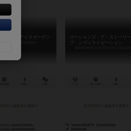
オブ・ジ・アイスガーデン
マーシャンズ：ア・ストーリー
 Lord of the Ice Garden
ブ・シヴィライゼーション
MARTIANS: A SOTRY OF CIVILIZA
90分前後
14歳～
0件
1～4人
90～150分
14歳～
説明文の編集者を募集中
作品説明文の編集者を募集中
キィ（Krzysztof Wolicki）
Grzegorz Okliński
Krzysztof Wolicki
キー（Dominik Kasprzycki）
Paweł Niziołek