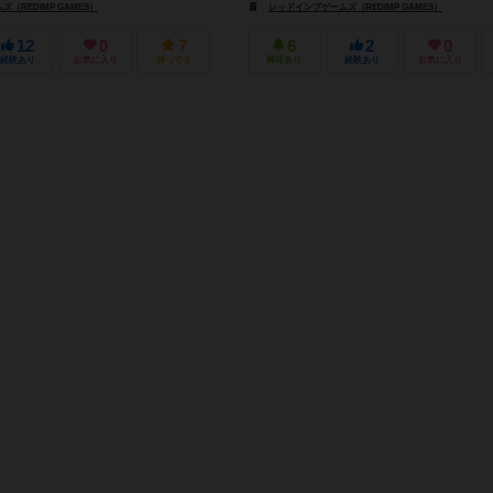
（REDIMP GAMES）
レッドインプゲームズ（REDIMP GAMES）
12
0
7
6
2
0
経験あり
お気に入り
持ってる
興味あり
経験あり
お気に入り