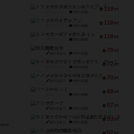
トランスオリエント・エクスプレス
119
PT
紹介文なし
1件の投稿
フラットアイアン
118
PT
紹介文なし
2件の投稿
エコーズ・オブ・タイム
118
PT
紹介文なし
8件の投稿
南北戦争
79
PT
紹介文あり
1件の投稿
キャプテン・フリップ：イスラ・ボンバ
72
PT
紹介文なし
2件の投稿
メメントオンラインタクティクス
70
PT
紹介文あり
4件の投稿
パーミッド
68
PT
紹介文なし
1件の投稿
クリーグ
57
PT
紹介文あり
1件の投稿
セミファイナル ～お前はまだ生きている～
53
PT
紹介文あり
1件の投稿
990年
ふたつの街の物語
52
PT