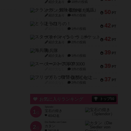
紹介文あり
18件の投稿
クランク! ：冒険者たち（拡張）
50
PT
紹介文あり
4件の投稿
とうほうの！
42
PT
紹介文なし
1件の投稿
スターマイン・ラミー ポケット
42
PT
紹介文あり
2件の投稿
海兵隊
39
PT
紹介文あり
1件の投稿
スーパーストア3000
39
PT
紹介文なし
1件の投稿
フリップ７：復讐心とともに
37
PT
紹介文なし
2件の投稿
お気に入りランキング
トップ50
Splendor
1
宝石の煌き
位
4042名
Die Siedler von Catan
2
カタン
位