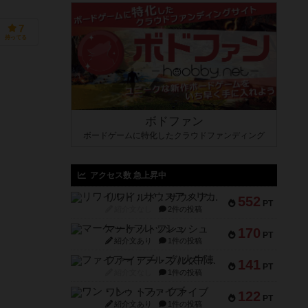
7
持ってる
ボドファン
ボードゲームに特化したクラウドファンディング
アクセス数 急上昇中
リワイルド：サウスアメリカ
552
PT
紹介文なし
2件の投稿
マーケットフレッシュ
170
PT
紹介文あり
1件の投稿
ファイアー・ブルズ / 火牛陣
141
PT
紹介文なし
1件の投稿
ワン・トゥ・ファイブ
122
PT
紹介文あり
1件の投稿