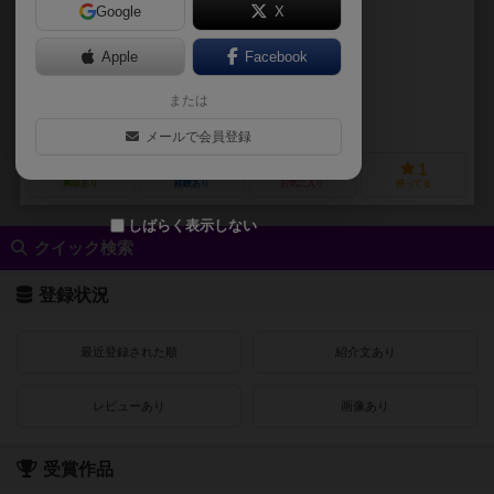
Google
X
作品説明文の編集者を募集中
Apple
Facebook
未登録
未登録
または
株式会社ドワンゴ
メールで会員登録
0
0
0
1
興味あり
経験あり
お気に入り
持ってる
しばらく表示しない
クイック検索
登録状況
最近登録された順
紹介文あり
レビューあり
画像あり
受賞作品