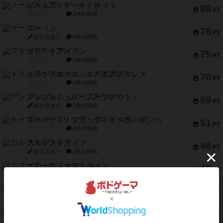
ノームズ・アット・ナイト
88
PT
紹介文なし
1件の投稿
マーリン
76
PT
紹介文あり
6件の投稿
フラットアイアン
75
PT
紹介文なし
2件の投稿
トランスオリエント・エクスプレス
70
PT
紹介文なし
1件の投稿
アンブッシュ！：ムーブアウト！
59
PT
紹介文あり
1件の投稿
キャプテン・フリップ：イスラ・ボンバ
51
PT
紹介文なし
2件の投稿
ガルフストライク
46
PT
紹介文あり
1件の投稿
エコーズ・オブ・タイム
45
PT
紹介文なし
8件の投稿
スカルキング
45
PT
紹介文あり
12件の投稿
海兵隊
45
PT
紹介文あり
1件の投稿