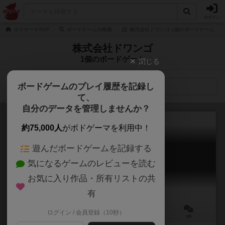
ログイン
ボドゲーマTOP
ボードゲームの検索
株式会社ドワンゴ 1個のボードゲーム
株式会社ドワンゴ
1個のボードゲーム
閉じる
ボードゲームのプレイ履歴を記録し
検索メニュー
て、
自分のデータを管理しませんか？
約75,000人
がボドゲーマを利用中！
遊んだボードゲームを記録する
ニコニコしょうぎ
気になるゲームのレビューを読む
niconico shougi
お気に入り作品・所有リストの共
有
ログイン / 会員登録（10秒）
2人用
－
ー
0件