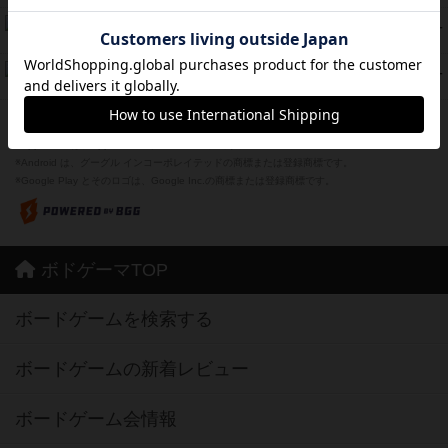
Bitter End ブタペスト救出作戦
45
PT
紹介文なし
1件の投稿
ドコジャン
42
PT
紹介文あり
10件の投稿
※Apple、Apple のロゴ は、米国および他の国々で登録されたApple Inc.の商標です。
※App Store は、Apple Inc.のサービスマークです。
※Android は、グーグル インコーポレイテッドの商標または登録商標です。
※Google Play とそのロゴは、Google Inc.の商標または登録商標です。
ボドゲーマTOP
ボードゲームを検索する
ボードゲームの新着レビュー
ボードゲーム会情報