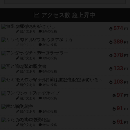
アクセス数 急上昇中
無限まちがいさがし
574
PT
紹介文あり
2件の投稿
リワイルド：サウスアメリカ
389
PT
紹介文なし
2件の投稿
アンダー・ザ・テーブラー
378
PT
紹介文あり
1件の投稿
宵と暁の呪文書
133
PT
紹介文あり
8件の投稿
セミファイナル ～お前はまだ生きている～
103
PT
紹介文あり
1件の投稿
ワン・トゥ・ファイブ
97
PT
紹介文あり
1件の投稿
南北戦争
91
PT
紹介文あり
1件の投稿
ふたつの城の物語
91
PT
紹介文あり
6件の投稿