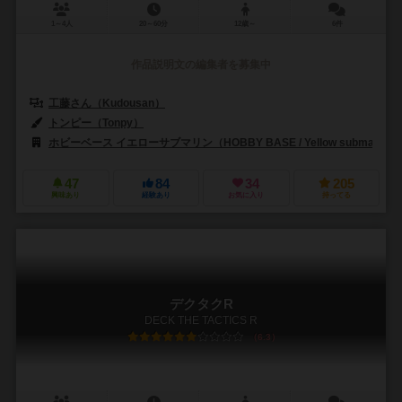
1～4人
20～60分
12歳～
6件
作品説明文の編集者を募集中
工藤さん（Kudousan）
トンピー（Tonpy）
ホビーベース イエローサブマリン（HOBBY BASE / Yellow submarine
47
84
34
205
興味あり
経験あり
お気に入り
持ってる
デクタクR
DECK THE TACTICS R
6.3