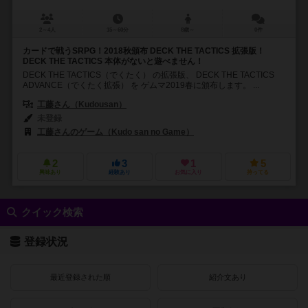
2～4人
15～60分
8歳～
0件
カードで戦うSRPG！2018秋頒布 DECK THE TACTICS 拡張版！
DECK THE TACTICS 本体がないと遊べません！
DECK THE TACTICS（でくたく） の拡張版、 DECK THE TACTICS
ADVANCE（でくたく拡張） を ゲムマ2019春に頒布します。 ...
工藤さん（Kudousan）
未登録
工藤さんのゲーム（Kudo san no Game）
2
3
1
5
興味あり
経験あり
お気に入り
持ってる
クイック検索
登録状況
最近登録された順
紹介文あり