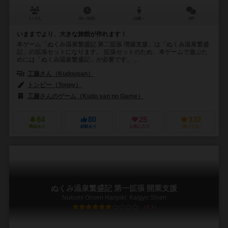
1～4人
20～60分
12歳～
3件
いままでより、大きな旅館が作れます！
本ゲーム「ぬくみ温泉繁盛記 第二拡張 増築支援」は「ぬくみ温泉繁盛
記」の拡張セットになります。 拡張セットのため、本ゲームで遊ぶた
めには「ぬくみ温泉繁盛記」が必要です。 ...
工藤さん（Kudousan）
トンピー（Tonpy）
工藤さんのゲーム（Kudo san no Game）
64
80
25
132
興味あり
経験あり
お気に入り
持ってる
ぬくみ温泉繁盛記 第一拡張 開業支援
Nukumi Onsen Hanjoki: Kaigyo Shien
6.3