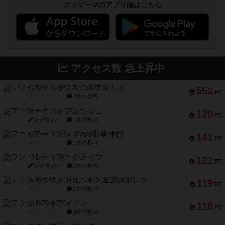
ボドゲーマのアプリ版はこちら
アクセス数 急上昇中
リワイルド：サウスアメリカ
552
PT
紹介文なし
2件の投稿
マーケットフレッシュ
170
PT
紹介文あり
1件の投稿
ファイアー・ブルズ / 火牛陣
141
PT
紹介文なし
1件の投稿
ワン・トゥ・ファイブ
122
PT
紹介文あり
1件の投稿
トランスオリエント・エクスプレス
119
PT
紹介文なし
1件の投稿
フラットアイアン
118
PT
紹介文なし
2件の投稿