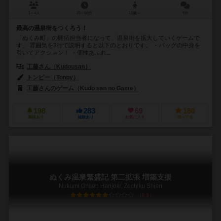
1～4人
20～60分
12歳～
6件
最高の温泉街をつくろう！
「ぬくみ町」の開拓担当者になって、温泉街を拡大していくゲームで
す。 雰囲気を3行で説明すると以下のとおりです。 ・バッグの中身を
引いてアクション！ ・個性あふれ...
工藤さん（Kudousan）
トンピー（Tonpy）
工藤さんのゲーム（Kudo san no Game）
198
283
69
180
興味あり
経験あり
お気に入り
持ってる
ぬくみ温泉繁盛記 第二拡張 増築支援
Nukumi Onsen Hanjoki: Zochiku Shien
6.3