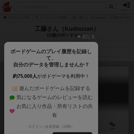
ログイン
ボドゲーマTOP
ボードゲームの検索
工藤さん（Kudousan） 12個のボードゲ
工藤さん（Kudousan）
12個のボードゲーム
閉じる
ボードゲームのプレイ履歴を記録し
検索メニュー
て、
自分のデータを管理しませんか？
約75,000人
がボドゲーマを利用中！
遊んだボードゲームを記録する
デックローグ：リロード
気になるゲームのレビューを読む
Deck Rogue: Reload
6.7
お気に入り作品・所有リストの共
有
ログイン / 会員登録（10秒）
1～2人
30分前後
12歳～
3件