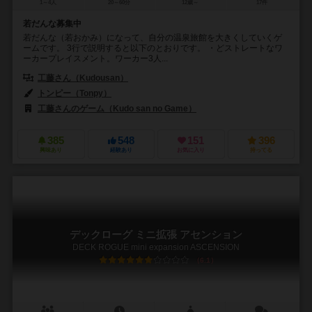
1～4人
20～60分
12歳～
17件
若だんな募集中
若だんな（若おかみ）になって、自分の温泉旅館を大きくしていくゲ
ームです。 3行で説明すると以下のとおりです。 ・どストレートなワ
ーカープレイスメント。ワーカー3人...
工藤さん（Kudousan）
トンピー（Tonpy）
工藤さんのゲーム（Kudo san no Game）
385
548
151
396
興味あり
経験あり
お気に入り
持ってる
デックローグ ミニ拡張 アセンション
DECK ROGUE mini expansion ASCENSION
6.1