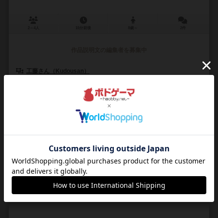
2～4人
15分前後
8歳～
2件
作品説明文の編集者を募集中
工藤さん（Kudousan）
未登録
工藤さんのゲーム（Kudo san no Game）
9
32
6
17
興味あり
経験あり
お気に入り
持ってる
デック・ザ・タクティクス：アドバンス
Deck the Tactics Adcanve