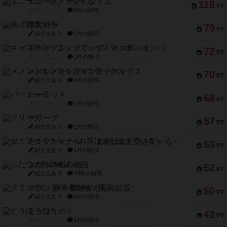
エコーズ・オブ・タイム
118
PT
紹介文なし
8件の投稿
南北戦争
79
PT
紹介文あり
1件の投稿
キャプテン・フリップ：イスラ・ボンバ
72
PT
紹介文なし
2件の投稿
メメントオンラインタクティクス
70
PT
紹介文あり
4件の投稿
パーミッド
68
PT
紹介文なし
1件の投稿
クリーグ
57
PT
紹介文あり
1件の投稿
セミファイナル ～お前はまだ生きている～
53
PT
紹介文あり
1件の投稿
ふたつの街の物語
52
PT
紹介文あり
18件の投稿
クランク! ：冒険者たち（拡張）
50
PT
紹介文あり
4件の投稿
とうほうの！
42
PT
紹介文なし
1件の投稿