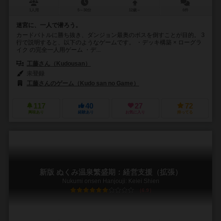
1人用
5～30分
12歳～
6件
迷宮に、一人で潜ろう。
カードバトルに勝ち抜き、ダンジョン最奥のボスを倒すことが目的。 3
行で説明すると、以下のようなゲームです。 ・デッキ構築 × ローグラ
イク の完全一人用ゲーム ・デ...
工藤さん（Kudousan）
未登録
工藤さんのゲーム（Kudo san no Game）
117
40
27
72
興味あり
経験あり
お気に入り
持ってる
新版 ぬくみ温泉繁盛期：経営支援（拡張）
Nukumi onsen Hanjouji: Keiei Shien
6.9