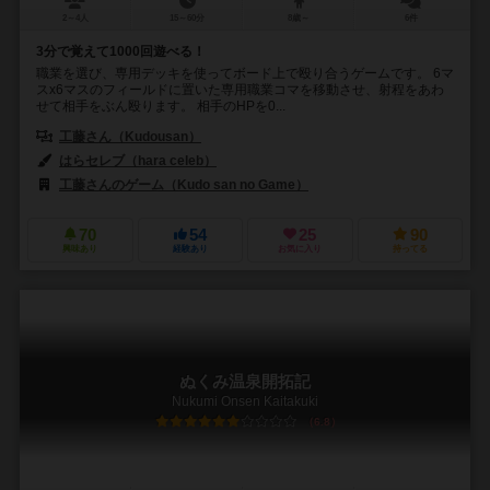
2～4人
15～60分
8歳～
6件
3分で覚えて1000回遊べる！
職業を選び、専用デッキを使ってボード上で殴り合うゲームです。 6マ
スx6マスのフィールドに置いた専用職業コマを移動させ、射程をあわ
せて相手をぶん殴ります。 相手のHPを0...
工藤さん（Kudousan）
はらセレブ（hara celeb）
工藤さんのゲーム（Kudo san no Game）
70
54
25
90
興味あり
経験あり
お気に入り
持ってる
ぬくみ温泉開拓記
Nukumi Onsen Kaitakuki
6.8