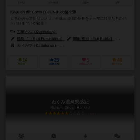
2～4人
30～60分
10歳～
2件
Kaiju on the Earth LEGENDSの第２弾
日本が誇る大怪獣ガメラ。平成三部作の映画をテーマに怪獣たちのバ
トルロイヤルが勃発！
工藤さん（Kudousan）
福島 了（Ryo Fukushima）
開田 裕治（Yuji Kaida）
中村 豪志（
カドカワ（Kadokawa）
ドロッセルマイヤー（Drosselmeyer & Co.
14
25
5
40
興味あり
経験あり
お気に入り
持ってる
ぬくみ温泉繁盛記
Nukumi Onsen Hanjoki
6.6