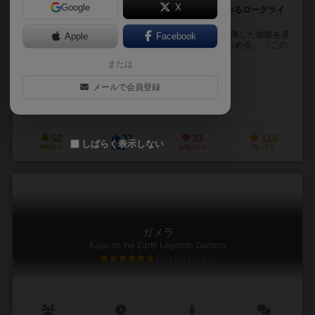
Google
X
デッキを強化して最奥のモンスターを倒せ！何度も遊べるローグライ
ク×デッキ構築ゲーム！
□ストーリー 「残ったのは...このガラクタだけか...」 荒廃した故郷を見
Apple
Facebook
つめながら、震える手で 5 つの粗末なアイテムを握りしめる。 「この
アイテムでモンスターを倒せ...
または
工藤さん（Kudousan）
メールで会員登録
なるみち（Narumichi）
ボードゲームショップあそびば
52
37
33
110
しばらく表示しない
興味あり
経験あり
お気に入り
持ってる
ガメラ
Kaiju on the Earth Legends Gamera
6.1