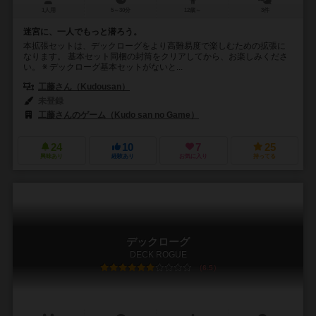
1人用
5～30分
12歳～
3件
迷宮に、一人でもっと潜ろう。
本拡張セットは、デックローグをより高難易度で楽しむための拡張に
なります。 基本セット同梱の封筒をクリアしてから、お楽しみくださ
い。 ※ デックローグ基本セットがないと...
工藤さん（Kudousan）
未登録
工藤さんのゲーム（Kudo san no Game）
24
10
7
25
興味あり
経験あり
お気に入り
持ってる
デックローグ
DECK ROGUE
6.5