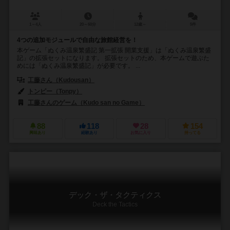
1～4人
20～60分
12歳～
5件
4つの追加モジュールで自由な旅館経営を！
本ゲーム「ぬくみ温泉繁盛記 第一拡張 開業支援」は「ぬくみ温泉繁盛
記」の拡張セットになります。 拡張セットのため、本ゲームで遊ぶた
めには「ぬくみ温泉繁盛記」が必要です。 ...
工藤さん（Kudousan）
トンピー（Tonpy）
工藤さんのゲーム（Kudo san no Game）
88
118
28
154
興味あり
経験あり
お気に入り
持ってる
デック・ザ・タクティクス
Deck the Tactics