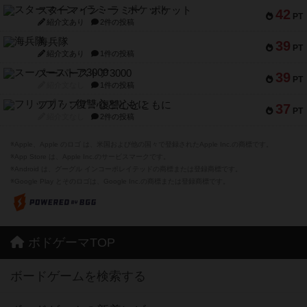
スターマイン・ラミー ポケット
42
PT
紹介文あり
2件の投稿
海兵隊
39
PT
紹介文あり
1件の投稿
スーパーストア3000
39
PT
紹介文なし
1件の投稿
フリップ７：復讐心とともに
37
PT
紹介文なし
2件の投稿
※Apple、Apple のロゴ は、米国および他の国々で登録されたApple Inc.の商標です。
※App Store は、Apple Inc.のサービスマークです。
※Android は、グーグル インコーポレイテッドの商標または登録商標です。
※Google Play とそのロゴは、Google Inc.の商標または登録商標です。
ボドゲーマTOP
ボードゲームを検索する