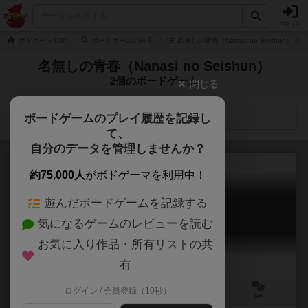
ログイン
ボドゲーマTOP
ボードゲームの検索
名無しの青春（Nanasi no Seishun）
名無しの青春（Nanasi no Seishun）
2個のボードゲーム
閉じる
ボードゲームのプレイ履歴を記録し
検索メニュー
て、
自分のデータを管理しませんか？
約75,000人
がボドゲーマを利用中！
遊んだボードゲームを記録する
ポーションパニック
気になるゲームのレビューを読む
Potion Panic
お気に入り作品・所有リストの共
有
ログイン / 会員登録（10秒）
2～6人
30分前後
6歳～
0件