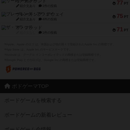
リー対グラント
77
PT
紹介文あり
1件の投稿
ブレーキング・アウェイ
75
PT
紹介文あり
4件の投稿
ザ・フラッド
71
PT
紹介文なし
1件の投稿
※Apple、Apple のロゴ は、米国および他の国々で登録されたApple Inc.の商標です。
※App Store は、Apple Inc.のサービスマークです。
※Android は、グーグル インコーポレイテッドの商標または登録商標です。
※Google Play とそのロゴは、Google Inc.の商標または登録商標です。
ボドゲーマTOP
ボードゲームを検索する
ボードゲームの新着レビュー
ボードゲーム会情報