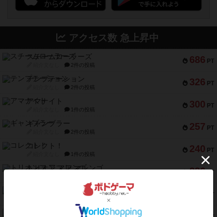
アクセス数 急上昇中
スチームローラーズ
686
PT
紹介文なし
2件の投稿
テンプテーション
326
PT
紹介文なし
2件の投稿
アマナイト
300
PT
紹介文なし
1件の投稿
ギャンブラー
257
PT
紹介文なし
2件の投稿
コレクト！
240
PT
紹介文なし
1件の投稿
トリオンフ ア マレンゴ
236
PT
紹介文あり
1件の投稿
エレメンツ
232
PT
紹介文あり
4件の投稿
バー！パーティー
212