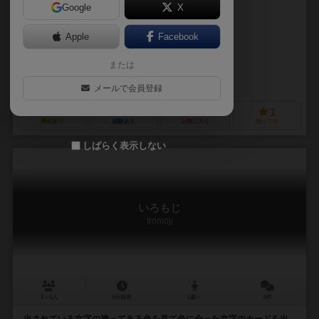
Google
X
作品説明文の編集者を募集中
Apple
Facebook
ちせん（Chisen）
または
未登録
名無しの青春（Nanasi no Seishun）
メールで会員登録
0
2
0
1
興味あり
経験あり
お気に入り
持ってる
しばらく表示しない
いろもじ
Iromoji
3～6人
5分前後
6歳～
0件