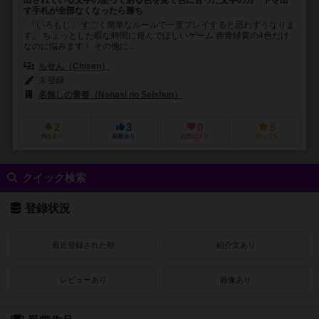
出されている文字の塗ってある色を見て色に合った文字のカードを出
す手札が全部なくなったら勝ち
「いろもじ」 すごく簡単なルールで一度プレイすると思わずうなりま
す。 ちょっとした暇な時間に遊んでほしいゲーム 赤青緑黄の4色だけ
なのに悩みます！ その他に...
ちせん（Chisen）
未登録
名無しの青春（Nanasi no Seishun）
2
3
0
5
興味あり
経験あり
お気に入り
持ってる
クイック検索
登録状況
最近登録された順
紹介文あり
レビューあり
画像あり