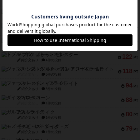
PT
紹介文なし
1件の投稿
ギョッと
154
PT
紹介文あり
1件の投稿
クルティボ
152
PT
紹介文なし
1件の投稿
ブラヴェスト
140
PT
紹介文なし
1件の投稿
ドブル：ポケットモンスター
122
PT
紹介文あり
4件の投稿
ジャンヌ・ダルク-オルレアン ドロー＆ライト
118
PT
紹介文なし
5件の投稿
ファースト・イン・フライト
94
PT
紹介文あり
3件の投稿
ダイススローン
88
PT
紹介文なし
1件の投稿
ガルフストライク
80
PT
紹介文あり
1件の投稿
モズビ－ズ・レイダ－ズ
79
PT
紹介文あり
1件の投稿