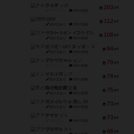
クルティボ
203
PT
紹介文なし
1件の投稿
1809
112
PT
紹介文あり
1件の投稿
ファースト・イン・フライト
108
PT
紹介文あり
3件の投稿
モズビ－ズ・レイダ－ズ
94
PT
紹介文あり
1件の投稿
テンプテーション
79
PT
紹介文なし
2件の投稿
インドネシア
78
PT
紹介文あり
2件の投稿
宵と暁の呪文書
75
PT
紹介文あり
8件の投稿
リスボン・トラム 28
73
PT
紹介文あり
9件の投稿
アマナイト
73
PT
紹介文なし
1件の投稿
ブラヴェスト
66
PT