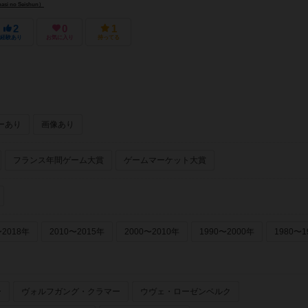
i no Seishun）
2
0
1
経験あり
お気に入り
持ってる
ーあり
画像あり
フランス年間ゲーム大賞
ゲームマーケット大賞
〜2018年
2010〜2015年
2000〜2010年
1990〜2000年
1980〜1
ー
ヴォルフガング・クラマー
ウヴェ・ローゼンベルク