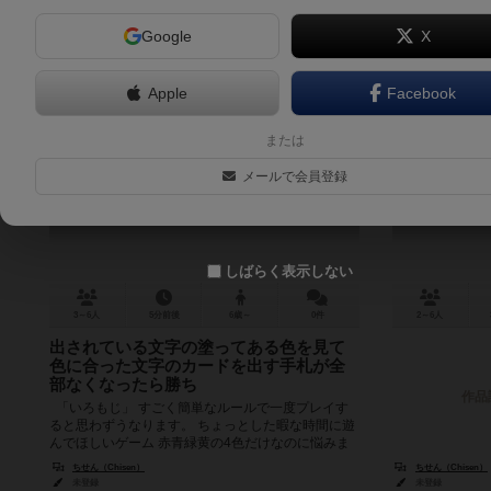
Google
X
Apple
Facebook
いろもじ
ポ
または
Iromoji
メールで会員登録
しばらく表示しない
3～6人
5分前後
6歳～
0件
2～6人
出されている文字の塗ってある色を見て
色に合った文字のカードを出す手札が全
部なくなったら勝ち
作品
「いろもじ」 すごく簡単なルールで一度プレイす
ると思わずうなります。 ちょっとした暇な時間に遊
んでほしいゲーム 赤青緑黄の4色だけなのに悩みま
す！ その他に...
ちせん（Chisen）
ちせん（Chisen）
未登録
未登録