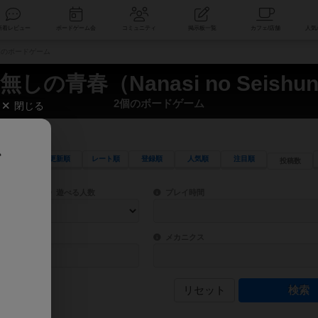
索
新着レビュー
ボードゲーム会
コミュニティ
掲示板一覧
 2個のボードゲーム
無しの青春（Nanasi no Seishu
2個のボードゲーム
閉じる
、
更新順
レート順
登録順
人気順
注目順
投稿数
ワード検索ができます。
検索できます。
プレイ対象人数に含まれるボードゲームを指定します。
目安となる所要時間を指定することができ
遊べる人数
プレイ時間
物などモチーフ・ストーリーを指定することができます。直感的にゲームシステムを理解
ゲーム性を構成するコアシステムです。主
バー
メカニクス
リセット