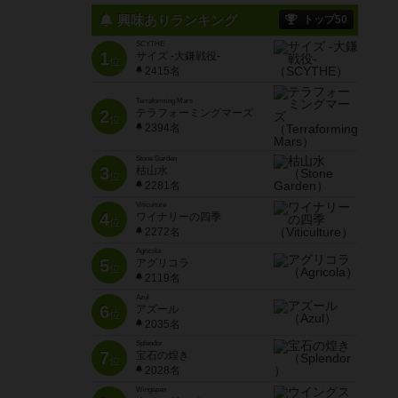
興味ありランキング
トップ50
SCYTHE
1
サイズ -大鎌戦役-
位
2415名
Terraforming Mars
2
テラフォーミングマーズ
位
2394名
Stone Garden
3
枯山水
位
2281名
Viticulture
4
ワイナリーの四季
位
2272名
Agricola
5
アグリコラ
位
2119名
Azul
6
アズール
位
2035名
Splendor
7
宝石の煌き
位
2028名
Wingspan