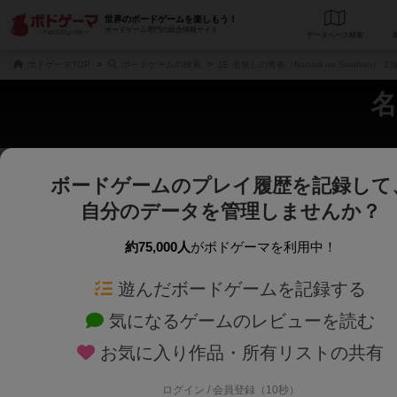
世界のボードゲームを楽しもう！
ボードゲーム専門の総合情報サイト
データベース
検
ボドゲーマTOP
ボードゲームの検索
名無しの青春（Nanasi no Seishun）
名
ボードゲームのプレイ履歴を記録して
さくさく表示
じっくり表示
自分のデータを管理しませんか？
商品名、商品説明文、デザイナー名、テーマ名、メカニクス名を対象にフリー
ゲームデザイナー名を指定して
フリーワード
ゲームデザイナー
約75,000人
がボドゲーマを利用中！
遊んだボードゲームを記録する
対象年齢を指定します。
世界観や登場人
対象年齢
テーマ/フレー
気になるゲームのレビューを読む
お気に入り作品・所有リストの共有
ログイン / 会員登録（10秒）