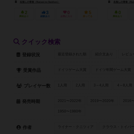
名無しの青春（Nanasi no Seishun）
名無しの青春（Nanas
2
3
0
5
0
興味あり
経験あり
お気に入り
持ってる
興味あり
クイック検索
最近登録された順
紹介文あり
レビュ
登録状況
ドイツゲーム大賞
ドイツ年間ゲーム大賞
受賞作品
1人用
2人用
3～4人用
4～8人用
プレイヤー数
2021〜2022年
2019〜2020年
2016
発売時期
1950〜1980年
ライナー・クニツィア
クラウス・トイバ
作者