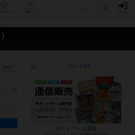
ログイン
カフェ/店舗
人気ボードゲーム
通販ストア
n）
発売年
ます。マニュアルを読む時間や参加者へのルール説明時間は含まれていないため、初めて遊
できるよう、中世ファンタジー・クッキング・海賊同士の対決など、ゲームコンセプトを絞
にボードゲームに慣れている方向けの絞込機能です。例えば「ダイスロール」はランダム値
ボードゲーム通販
オンラインストアで7,500商品を販売中