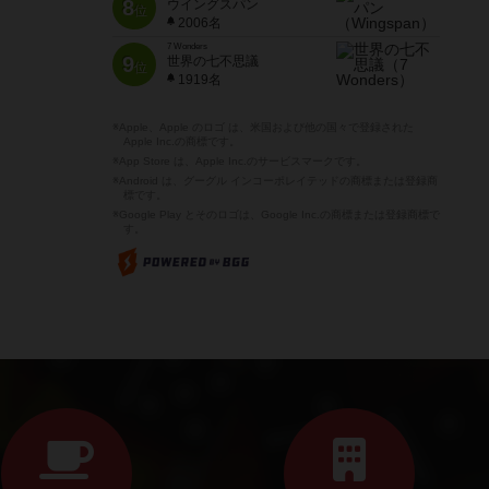
8
ウイングスパン
位
2006名
7 Wonders
9
世界の七不思議
位
1919名
※Apple、Apple のロゴ は、米国および他の国々で登録された
Apple Inc.の商標です。
※App Store は、Apple Inc.のサービスマークです。
※Android は、グーグル インコーポレイテッドの商標または登録商
標です。
※Google Play とそのロゴは、Google Inc.の商標または登録商標で
す。