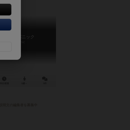
ーションパニック
Potion Panic
30分前後
6歳～
0件
説明文の編集者を募集中