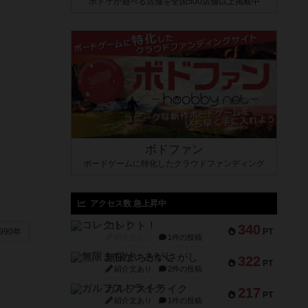
ボドゲが遊べる店舗を全国500店舗以上掲載中
ボドファン
ボードゲームに特化したクラウドファンディング
アクセス数 急上昇中
コレクト！
340
PT
990年
紹介文なし
1件の投稿
無限まちがいさがし
322
PT
紹介文あり
2件の投稿
ガルフストライク
217
PT
紹介文あり
1件の投稿