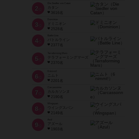
Die Siedler von Catan
2
カタン
位
3616名
Dominion
3
ドミニオン
位
2528名
Battle Line
4
バトルライン
位
2377名
Terraforming Mars
5
テラフォーミングマーズ
位
2370名
6 nimmt!
6
ニムト
位
2201名
Carcassonne
7
カルカソンヌ
位
2190名
Wingspan
8
ウイングスパン
位
2149名
Azul
9
アズール
位
1903名