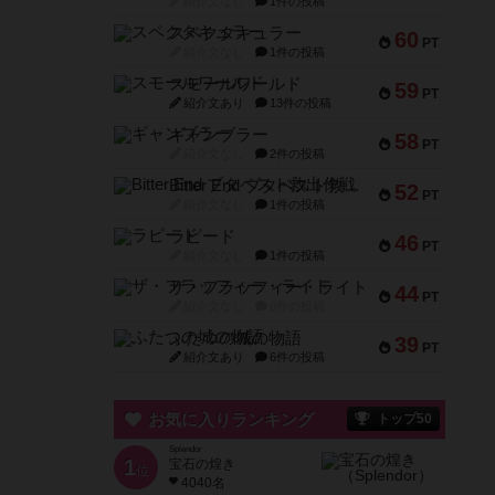
紹介文なし
1件の投稿
スペクタキュラー
60
PT
紹介文なし
1件の投稿
スモールワールド
59
PT
紹介文あり
13件の投稿
ギャンブラー
58
PT
紹介文なし
2件の投稿
Bitter End ブタペスト救出作戦
52
PT
紹介文なし
1件の投稿
ラピード
46
PT
紹介文なし
1件の投稿
ザ・フラッフィー・ライト
44
PT
紹介文なし
0件の投稿
ふたつの城の物語
39
PT
紹介文あり
6件の投稿
お気に入りランキング
トップ50
Splendor
1
宝石の煌き
位
4040名