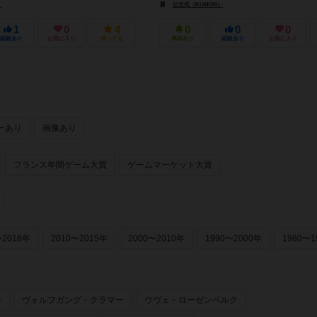
）
公文式（KUMON）
1
0
4
0
0
0
経験あり
お気に入り
持ってる
興味あり
経験あり
お気に入り
ーあり
画像あり
フランス年間ゲーム大賞
ゲームマーケット大賞
〜2018年
2010〜2015年
2000〜2010年
1990〜2000年
1980〜1
ー
ヴォルフガング・クラマー
ウヴェ・ローゼンベルク