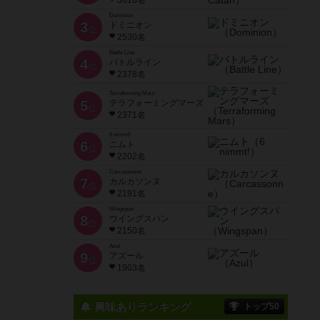
3616名
Dominion
3
ドミニオン
位
2530名
Battle Line
4
バトルライン
位
2378名
Terraforming Mars
5
テラフォーミングマーズ
位
2371名
6 nimmt!
6
ニムト
位
2202名
Carcassonne
7
カルカソンヌ
位
2191名
Wingspan
8
ウイングスパン
位
2150名
Azul
9
アズール
位
1903名
興味ありランキング
トップ50