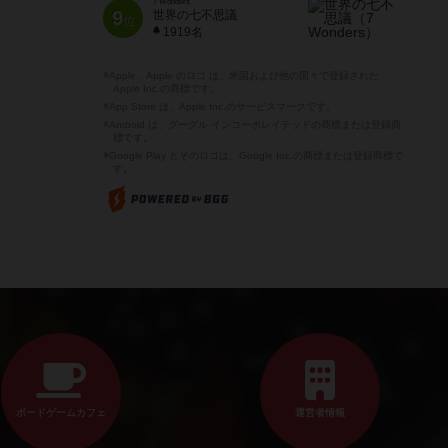
7 Wonders
9
世界の七不思議
位
1919名
※Apple、Apple のロゴ は、米国および他の国々で登録された
Apple Inc.の商標です。
※App Store は、Apple Inc.のサービスマークです。
※Android は、グーグル インコーポレイテッドの商標または登録商
標です。
※Google Play とそのロゴは、Google Inc.の商標または登録商標で
す。
ボードゲームカフェ
運営者情報