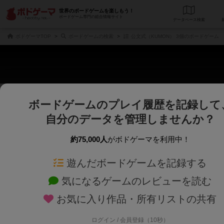
世界のボードゲームを楽しもう！
ボードゲーム専門の総合情報サイト
データベース
検
ボドゲーマTOP
ボードゲームの検索
公文式（KUMON） 3個のボードゲーム
ボードゲームのプレイ履歴を記録して
さくさく表示
じっくり表示
自分のデータを管理しませんか？
商品名、商品説明文、デザイナー名、テーマ名、メカニクス名を対象にフリー
ゲームデザイナー名を指定して
フリーワード
ゲームデザイナー
約75,000人
がボドゲーマを利用中！
遊んだボードゲームを記録する
対象年齢を指定します。
世界観や登場人
対象年齢
テーマ/フレー
気になるゲームのレビューを読む
お気に入り作品・所有リストの共有
ログイン / 会員登録（10秒）