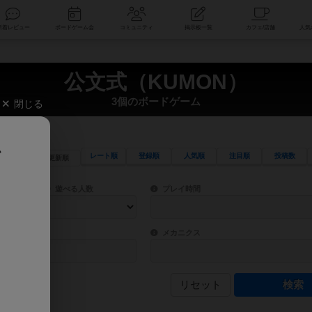
索
新着レビュー
ボードゲーム会
コミュニティ
掲示板一覧
公文式（KUMON）
3個のボードゲーム
閉じる
、
レート順
登録順
人気順
注目順
投稿数
更新順
ワード検索ができます。
検索できます。
プレイ対象人数に含まれるボードゲームを指定します。
目安となる所要時間を指定することができ
遊べる人数
プレイ時間
物などモチーフ・ストーリーを指定することができます。直感的にゲームシステムを理解
ゲーム性を構成するコアシステムです。主
バー
メカニクス
リセット