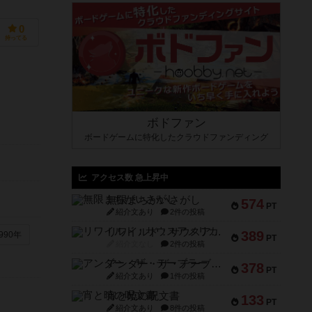
0
持ってる
ボドファン
ボードゲームに特化したクラウドファンディング
アクセス数 急上昇中
無限まちがいさがし
574
PT
紹介文あり
2件の投稿
リワイルド：サウスアメリカ
389
990年
PT
紹介文なし
2件の投稿
アンダー・ザ・テーブラー
378
PT
紹介文あり
1件の投稿
宵と暁の呪文書
133
PT
紹介文あり
8件の投稿