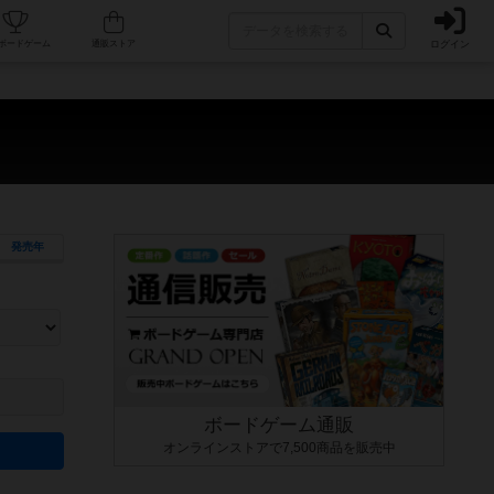
ログイン
カフェ/店舗
人気ボードゲーム
通販ストア
発売年
ます。マニュアルを読む時間や参加者へのルール説明時間は含まれていないため、初めて遊
できるよう、中世ファンタジー・クッキング・海賊同士の対決など、ゲームコンセプトを絞
にボードゲームに慣れている方向けの絞込機能です。例えば「ダイスロール」はランダム値
ボードゲーム通販
オンラインストアで7,500商品を販売中