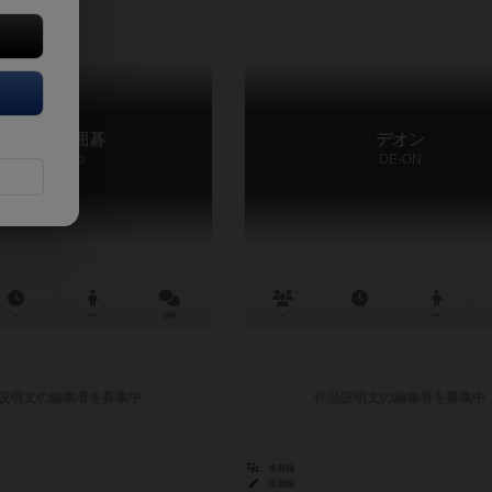
スタディ囲碁
デオン
Study Igo
DE-ON
－
ー
0件
－
－
ー
説明文の編集者を募集中
作品説明文の編集者を募集中
未登録
未登録