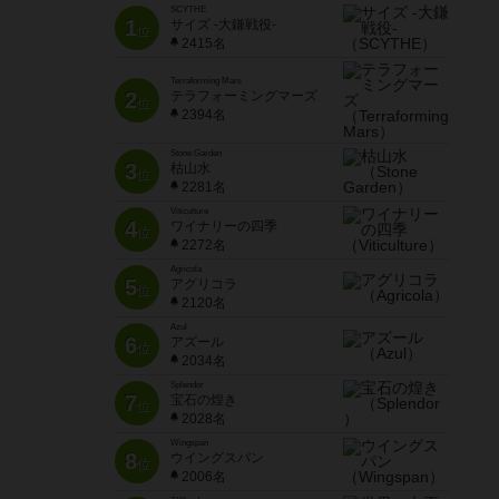
SCYTHE
1
サイズ -大鎌戦役-
位
2415名
Terraforming Mars
2
テラフォーミングマーズ
位
2394名
Stone Garden
3
枯山水
位
2281名
Viticulture
4
ワイナリーの四季
位
2272名
Agricola
5
アグリコラ
位
2120名
Azul
6
アズール
位
2034名
Splendor
7
宝石の煌き
位
2028名
Wingspan
8
ウイングスパン
位
2006名