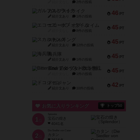
紹介文なし
2件の投稿
ガルフストライク
46
PT
紹介文あり
1件の投稿
エコーズ・オブ・タイム
45
PT
紹介文なし
8件の投稿
スカルキング
45
PT
紹介文あり
12件の投稿
海兵隊
45
PT
紹介文あり
1件の投稿
Bitter End ブタペスト救出作戦
45
PT
紹介文なし
1件の投稿
ドコジャン
42
PT
紹介文あり
10件の投稿
お気に入りランキング
トップ50
Splendor
1
宝石の煌き
位
4041名
Die Siedler von Catan
2
カタン
位