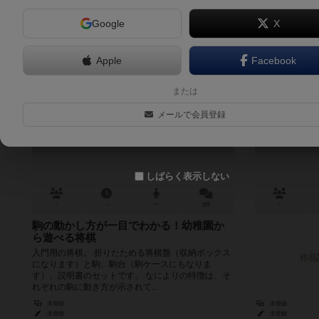
Google
X
Apple
Facebook
スタディ将棋
または
Study Shogi
メールで会員登録
しばらく表示しない
－
－
ー
2件
－
駒の動かし方が一目でわかる！幼稚園か
ら遊べる将棋
入門用の将棋。 折りたためる将棋盤（収納ボックス
作品
になります）と駒、駒台（駒ケースにもなりま
す）、説明書のセットです。 なによりの特徴は、そ
れぞれの駒に動き方が示されて...
未登録
未登録
未登録
未登録