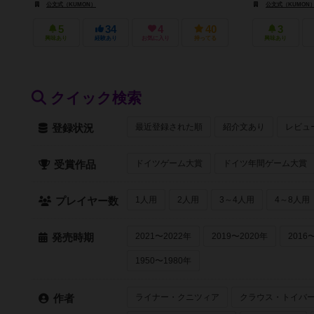
公文式（KUMON）
公文式（KUMON
5
34
4
40
3
興味あり
経験あり
お気に入り
持ってる
興味あり
クイック検索
最近登録された順
紹介文あり
レビュ
登録状況
ドイツゲーム大賞
ドイツ年間ゲーム大賞
受賞作品
1人用
2人用
3～4人用
4～8人用
プレイヤー数
2021〜2022年
2019〜2020年
2016
発売時期
1950〜1980年
ライナー・クニツィア
クラウス・トイバ
作者