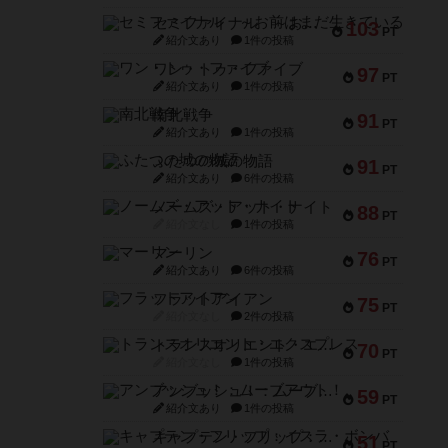
セミファイナル ～お前はまだ生きている～
103
PT
紹介文あり
1件の投稿
ワン・トゥ・ファイブ
97
PT
紹介文あり
1件の投稿
南北戦争
91
PT
紹介文あり
1件の投稿
ふたつの城の物語
91
PT
紹介文あり
6件の投稿
ノームズ・アット・ナイト
88
PT
紹介文なし
1件の投稿
マーリン
76
PT
紹介文あり
6件の投稿
フラットアイアン
75
PT
紹介文なし
2件の投稿
トランスオリエント・エクスプレス
70
PT
紹介文なし
1件の投稿
アンブッシュ！：ムーブアウト！
59
PT
紹介文あり
1件の投稿
キャプテン・フリップ：イスラ・ボンバ
51
PT