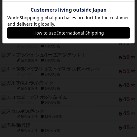
88
PT
紹介文なし
1件の投稿
マーリン
76
PT
紹介文あり
6件の投稿
フラットアイアン
75
PT
紹介文なし
2件の投稿
トランスオリエント・エクスプレス
70
PT
紹介文なし
1件の投稿
アンブッシュ！：ムーブアウト！
59
PT
紹介文あり
1件の投稿
キャプテン・フリップ：イスラ・ボンバ
51
PT
紹介文なし
2件の投稿
ガルフストライク
46
PT
紹介文あり
1件の投稿
エコーズ・オブ・タイム
45
PT
紹介文なし
8件の投稿
スカルキング
45
PT
紹介文あり
12件の投稿
海兵隊
45
PT
紹介文あり
1件の投稿