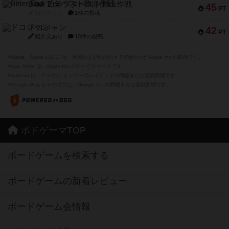
Bitter End ブタペスト救出作戦
45
PT
紹介文なし
1件の投稿
ドコジャン
42
PT
紹介文あり
10件の投稿
※Apple、Apple のロゴ は、米国および他の国々で登録されたApple Inc.の商標です。
※App Store は、Apple Inc.のサービスマークです。
※Android は、グーグル インコーポレイテッドの商標または登録商標です。
※Google Play とそのロゴは、Google Inc.の商標または登録商標です。
ボドゲーマTOP
ボードゲームを検索する
ボードゲームの新着レビュー
ボードゲーム会情報