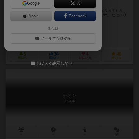
Google
X
駒の動かし方が一目でわかる！幼稚園から遊べる将棋
入門用の将棋。 折りたためる将棋盤（収納ボックスになります）と
駒、駒台（駒ケースにもなります）、説明書のセットです。 なにより
Apple
Facebook
の特徴は、それぞれの駒に動き方が示されて...
未登録
または
未登録
メールで会員登録
公文式（KUMON）
5
34
4
40
興味あり
経験あり
お気に入り
持ってる
しばらく表示しない
デオン
DE-ON
－
－
ー
0件