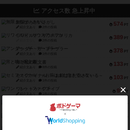
アクセス数 急上昇中
無限まちがいさがし
574
PT
紹介文あり
2件の投稿
リワイルド：サウスアメリカ
389
PT
紹介文なし
2件の投稿
アンダー・ザ・テーブラー
378
PT
紹介文あり
1件の投稿
宵と暁の呪文書
133
PT
紹介文あり
8件の投稿
セミファイナル ～お前はまだ生きている～
103
PT
紹介文あり
1件の投稿
ワン・トゥ・ファイブ
97
PT
紹介文あり
1件の投稿
南北戦争
91
PT
紹介文あり
1件の投稿
ふたつの城の物語
91
PT
紹介文あり
6件の投稿
ノームズ・アット・ナイト