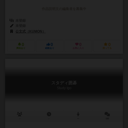
作品説明文の編集者を募集中
未登録
未登録
公文式（KUMON）
0
0
0
0
興味あり
経験あり
お気に入り
持ってる
スタディ囲碁
Study Igo
－
－
ー
0件