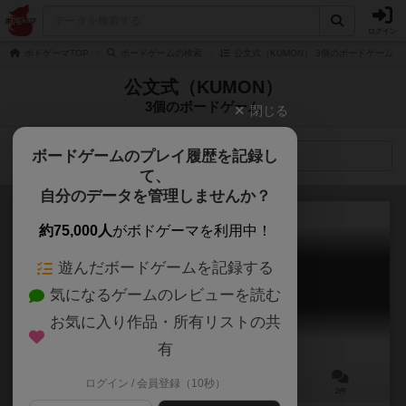
ログイン
ボドゲーマTOP
ボードゲームの検索
公文式（KUMON） 3個のボードゲーム
公文式（KUMON）
3個のボードゲーム
閉じる
ボードゲームのプレイ履歴を記録し
検索メニュー
て、
自分のデータを管理しませんか？
約75,000人
がボドゲーマを利用中！
遊んだボードゲームを記録する
スタディ将棋
気になるゲームのレビューを読む
Study Shogi
お気に入り作品・所有リストの共
有
ログイン / 会員登録（10秒）
－
－
ー
2件