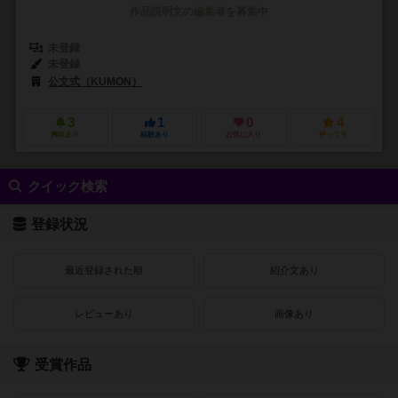
作品説明文の編集者を募集中
未登録
未登録
公文式（KUMON）
3
1
0
4
興味あり
経験あり
お気に入り
持ってる
クイック検索
登録状況
最近登録された順
紹介文あり
レビューあり
画像あり
受賞作品