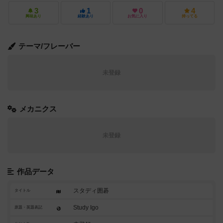
3
1
0
4
興味あり
経験あり
お気に入り
持ってる
テーマ/フレーバー
未登録
メカニクス
未登録
作品データ
スタディ囲碁
タイトル
Study Igo
原題・英題表記