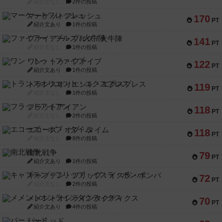
紹介文なし
2件の投稿
マーケットフレッシュ
170
PT
紹介文あり
1件の投稿
ファイアー・ブルズ / 火牛陣
141
PT
紹介文なし
1件の投稿
ワン・トゥ・ファイブ
122
PT
紹介文あり
1件の投稿
トランスオリエント・エクスプレス
119
PT
紹介文なし
1件の投稿
フラットアイアン
118
PT
紹介文なし
2件の投稿
エコーズ・オブ・タイム
118
PT
紹介文なし
8件の投稿
南北戦争
79
PT
紹介文あり
1件の投稿
キャプテン・フリップ：イスラ・ボンバ
72
PT
紹介文なし
2件の投稿
メメントオンラインタクティクス
70
PT
紹介文あり
4件の投稿
パーミッド