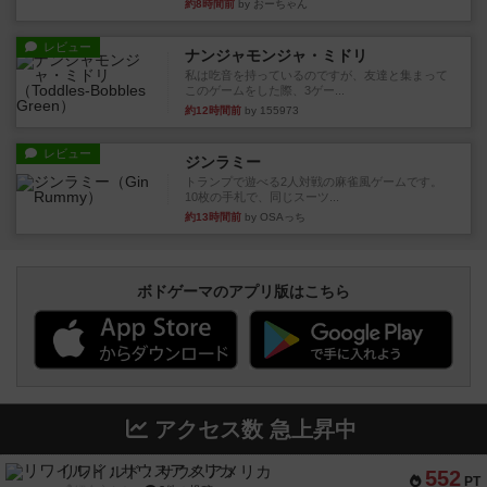
約8時間前
by おーちゃん
レビュー
ナンジャモンジャ・ミドリ
私は吃音を持っているのですが、友達と集まって
このゲームをした際、3ゲー...
約12時間前
by 155973
レビュー
ジンラミー
トランプで遊べる2人対戦の麻雀風ゲームです。
10枚の手札で、同じスーツ...
約13時間前
by OSAっち
ボドゲーマのアプリ版はこちら
アクセス数 急上昇中
リワイルド：サウスアメリカ
552
PT