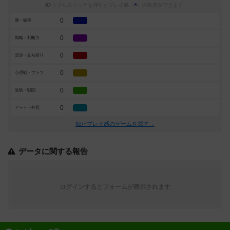
トグルスイッチを押すとプレイ感（
※
）の投票ができます
0
運・確率
0
戦略・判断力
0
交渉・立ち回り
0
心理戦・ブラフ
0
攻防・戦闘
0
アート・外見
似たプレイ感のゲームを探す→
データに関する報告
ログインするとフォームが表示されます