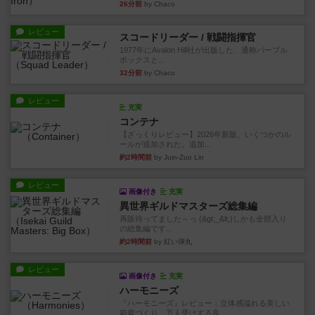
26分前
by Chaco
レビュー
スコードリーダー / 戦闘指揮官
1977年にAvalon Hill社が出版した、通称パープル
ボックスと...
32分前
by Chaco
レビュー
充実
コンテナ
【ざっくりレビュー】2026年新版、いくつかのル
ールが追加された。追加...
約2時間前
by Juin-Zuo Lin
レビュー
画像付き
充実
異世界ギルドマスターズ総集編
再販待ってました～っ (&gt;_&lt;)しかも全部入り
の総集編です...
約2時間前
by 紅い弾丸
レビュー
画像付き
充実
ハーモニーズ
『ハーモニーズ』レビュー：立体感溢れる美しい
箱庭づくり。万人受けする良...