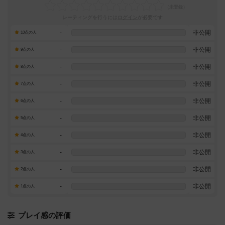
レーティングを行うには
ログイン
が必要です
-
非公開
10点の人
-
非公開
9点の人
-
非公開
8点の人
-
非公開
7点の人
-
非公開
6点の人
-
非公開
5点の人
-
非公開
4点の人
-
非公開
3点の人
-
非公開
2点の人
-
非公開
1点の人
プレイ感の評価