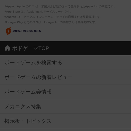
※Apple、Apple のロゴ は、米国および他の国々で登録されたApple Inc.の商標です。
※App Store は、Apple Inc.のサービスマークです。
※Android は、グーグル インコーポレイテッドの商標または登録商標です。
※Google Play とそのロゴは、Google Inc.の商標または登録商標です。
ボドゲーマTOP
ボードゲームを検索する
ボードゲームの新着レビュー
ボードゲーム会情報
メカニクス特集
掲示板・トピックス