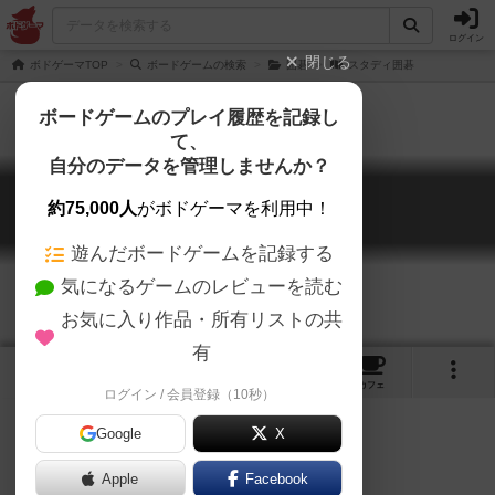
ログイン
閉じる
ボドゲーマTOP
ボードゲームの検索
囲碁
スタディ囲碁
ボードゲームのプレイ履歴を記録し
て、
自分のデータを管理しませんか？
スタディ囲碁
約75,000人
がボドゲーマを利用中！
Study Igo
遊んだボードゲームを記録する
気になるゲームのレビューを読む
お気に入り作品・所有リストの共
有
2
1
トップ
画像
動画
レビュー
カフェ
ログイン / 会員登録（10秒）
Google
X
Apple
ご協力ください
Facebook