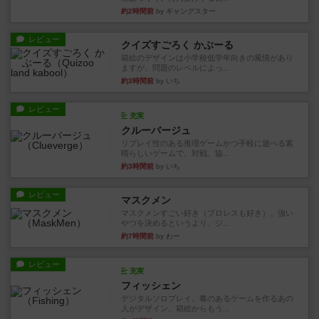
約2時間前
by ギャングスター
レビュー
クイズすごろく かぶーる
箱絵のデザインは小学校低学年向きの風情があり
ますが、問題のレベルによっ...
約3時間前
by いち
レビュー
充実
クルーバージュ
リプレイ性のある推理ゲームかつ手軽に遊べる素
晴らしいゲームで、対戦、協...
約3時間前
by いち
レビュー
マスクメン
マスクメンすごい好き（プロレスも好き）。強い
やつを決めるというより、ジ...
約7時間前
by わー
レビュー
充実
フィッシェン
デジタルソロプレイ。毒のあるゲームを作るあの
人がデザイン。箱絵からもう...