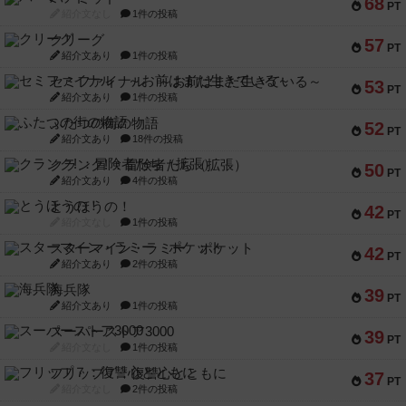
68
PT
紹介文なし
1件の投稿
クリーグ
57
PT
紹介文あり
1件の投稿
セミファイナル ～お前はまだ生きている～
53
PT
紹介文あり
1件の投稿
ふたつの街の物語
52
PT
紹介文あり
18件の投稿
クランク! ：冒険者たち（拡張）
50
PT
紹介文あり
4件の投稿
とうほうの！
42
PT
紹介文なし
1件の投稿
スターマイン・ラミー ポケット
42
PT
紹介文あり
2件の投稿
海兵隊
39
PT
紹介文あり
1件の投稿
スーパーストア3000
39
PT
紹介文なし
1件の投稿
フリップ７：復讐心とともに
37
PT
紹介文なし
2件の投稿