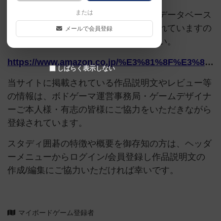
または
このページは情報が不足しています。データベース
追加申請時に以下の参考URLが入力されていますの
メールで会員登録
で、よろしければこちらもご覧ください。
https://www.amazon.co.jp/%E3%81%8F%E3%82%82%E3%82%93%E5%87%BA%E7%89%88-%E3%82%B9%E3%82%BF%E3%83%87%E3%82%A3%E5%9B%B2%E7%A2%81/dp/B0076R2YD6
しばらく表示しない
当サイトに掲載されている作品説明文やレビュー等
の情報は、ボドゲーマ運営事務局・ゲームデザイナ
ーご本人様・有志の皆様にご協力をいただきながら
登録されています。
スタディ囲碁の特徴や概要を御存知の方は、ヘッダ
ーメニューからログイン/会員登録し作品説明文の
作成/編集にご協力いただければ幸いです。
マイボードゲーム登録者