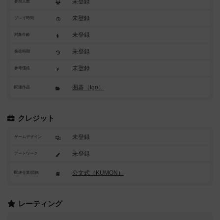
未登録
参加人数
未登録
プレイ時間
未登録
対象年齢
未登録
発売時期
未登録
参考価格
囲碁（Igo）
関連作品
クレジット
未登録
ゲームデザイン
未登録
アートワーク
公文式（KUMON）
関連企業/団体
レーティング