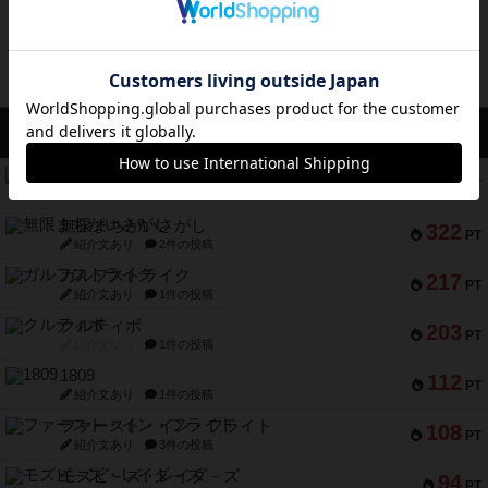
アクセス数 急上昇中
コレクト！
340
PT
紹介文なし
1件の投稿
無限まちがいさがし
322
PT
紹介文あり
2件の投稿
ガルフストライク
217
PT
紹介文あり
1件の投稿
クルティボ
203
PT
紹介文なし
1件の投稿
1809
112
PT
紹介文あり
1件の投稿
ファースト・イン・フライト
108
PT
紹介文あり
3件の投稿
モズビ－ズ・レイダ－ズ
94
PT