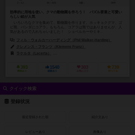
2～4人
30～45分
8歳～
38件
効率的に用地を使い、クマの動物園を作ろう！ パズル要素と可愛い
らしい絵が人気
いろいろなクマを集めて、動物園を作ります。ホッキョクグマ、ゴ
ビ熊、パンダにコアラ。もちろん、コアラは熊ではありませんが、人
気があるので入れちゃいました！ ショベルカーやミキ...
フィル・ウォルカーハーディング（Phil Walker-Harding）
クレメンス・フランツ（Klemens Franz）
ラケルタ（Lacerta）
ルックアウト ゲームズ（Lookout Games）
393
1540
303
739
興味あり
経験あり
お気に入り
持ってる
クイック検索
登録状況
最近登録された順
紹介文あり
レビューあり
画像あり