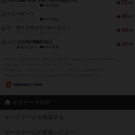
Bitter End ブタペスト救出作戦
52
PT
紹介文なし
1件の投稿
ラピード
46
PT
紹介文なし
1件の投稿
ザ・フラッフィー・ライト
44
PT
紹介文なし
0件の投稿
ふたつの城の物語
39
PT
紹介文あり
6件の投稿
※Apple、Apple のロゴ は、米国および他の国々で登録されたApple Inc.の商標です。
※App Store は、Apple Inc.のサービスマークです。
※Android は、グーグル インコーポレイテッドの商標または登録商標です。
※Google Play とそのロゴは、Google Inc.の商標または登録商標です。
ボドゲーマTOP
ボードゲームを検索する
ボードゲームの新着レビュー