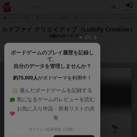
ログイン
ボドゲーマTOP
ボードゲームの検索
ルドファイ クリエイティブ（Ludofy Crea
ルドファイ クリエイティブ（Ludofy Creative）
4個のボードゲーム
閉じる
ボードゲームのプレイ履歴を記録し
検索メニュー
て、
自分のデータを管理しませんか？
約75,000人
がボドゲーマを利用中！
遊んだボードゲームを記録する
レッド・ライジング
気になるゲームのレビューを読む
Red Rising
6.3
お気に入り作品・所有リストの共
有
ログイン / 会員登録（10秒）
1～6人
45～60分
14歳～
9件