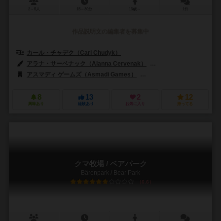
2～5人
15～30分
13歳～
1件
作品説明文の編集者を募集中
カール・チャデク（Carl Chudyk）
アラナ・サーベナック（Alanna Cervenak）
カール・チャデク（Carl
アスマディ ゲームズ（Asmadi Games）
ルドファイ・クリエイティブ（L
8
13
2
12
興味あり
経験あり
お気に入り
持ってる
クマ牧場 / ベアパーク
Bärenpark / Bear Park
6.6