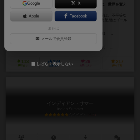
Google
X
階級制度に支配されるディストピア。最下層のレッドは、世界を変え
ることができるか？
人類が他の惑星に移住するようになって数百年。世界は、不平等な
Apple
Facebook
階級制度に支配されていた。階級は14の色で表され、支配層はゴール
ド。いっぽうレッドと呼ばれる人々は、火星の採掘な...
または
アレクサンダー・シュミット（Alexander Schmidt）
ジェイミー・ステ
メールで会員登録
ジャッキー・デビス（Jacqui Davis）
マイルズ・ベンスキー（Miles 
ストーンマイヤー・ゲームズ（Stonemaier Games）
グロックゲーム
113
234
29
217
しばらく表示しない
興味あり
経験あり
お気に入り
持ってる
インディアン・サマー
Indian Summer
6.2