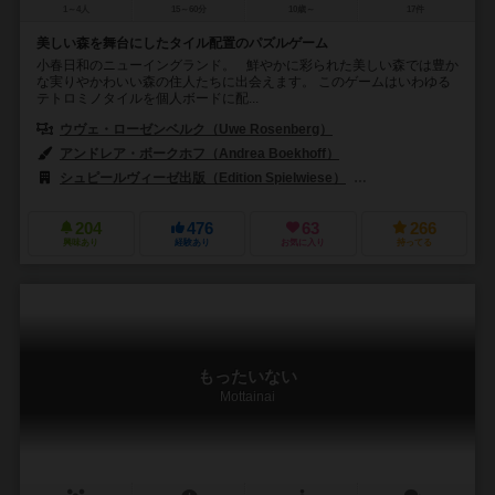
1～4人
15～60分
10歳～
17件
美しい森を舞台にしたタイル配置のパズルゲーム
小春日和のニューイングランド。 鮮やかに彩られた美しい森では豊か
な実りやかわいい森の住人たちに出会えます。 このゲームはいわゆる
テトロミノタイルを個人ボードに配...
ウヴェ・ローゼンベルク（Uwe Rosenberg）
アンドレア・ボークホフ（Andrea Boekhoff）
シュピールヴィーゼ出版（Edition Spielwiese）
ルドファイ・クリエイテ
204
476
63
266
興味あり
経験あり
お気に入り
持ってる
もったいない
Mottainai