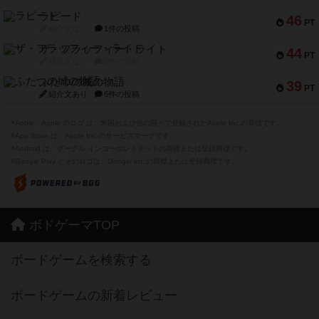
ラピード
46
PT
紹介文なし
1件の投稿
ザ・フラッフィー・ライト
44
PT
紹介文なし
0件の投稿
ふたつの城の物語
39
PT
紹介文あり
6件の投稿
※Apple、Apple のロゴ は、米国および他の国々で登録されたApple Inc.の商標です。
※App Store は、Apple Inc.のサービスマークです。
※Android は、グーグル インコーポレイテッドの商標または登録商標です。
※Google Play とそのロゴは、Google Inc.の商標または登録商標です。
ボドゲーマTOP
ボードゲームを検索する
ボードゲームの新着レビュー