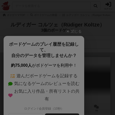
ログイン
ボドゲーマTOP
ボードゲームの検索
ルディガー コルツェ（Rüdiger Koltze
ルディガー コルツェ（Rüdiger Koltze）
3個のボードゲーム
閉じる
ボードゲームのプレイ履歴を記録し
検索メニュー
て、
自分のデータを管理しませんか？
約75,000人
がボドゲーマを利用中！
遊んだボードゲームを記録する
クーハンデル
気になるゲームのレビューを読む
Kuhhandel / You're Bluffing!
6.1
お気に入り作品・所有リストの共
有
ログイン / 会員登録（10秒）
3～5人
45分前後
10歳～
7件