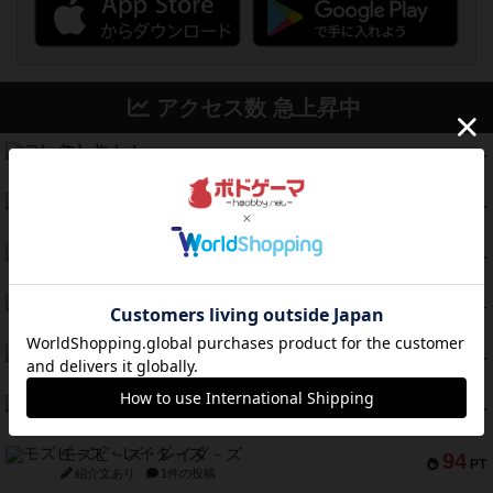
アクセス数 急上昇中
コレクト！
340
PT
紹介文なし
1件の投稿
無限まちがいさがし
322
PT
紹介文あり
2件の投稿
ガルフストライク
217
PT
紹介文あり
1件の投稿
クルティボ
203
PT
紹介文なし
1件の投稿
1809
112
PT
紹介文あり
1件の投稿
ファースト・イン・フライト
108
PT
紹介文あり
3件の投稿
モズビ－ズ・レイダ－ズ
94
PT
紹介文あり
1件の投稿