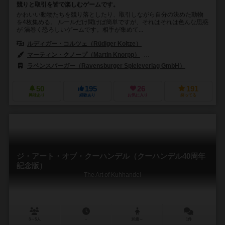
競りと取引を皆で楽しむゲームです。
かわいい動物たちを競り落としたり、取引しながら自分の決めた動物
を4枚集める。 ルールだけ聞けば簡単ですが、それはそれは色んな思惑
が 渦巻く恐ろしいゲームです。相手が集めて...
ルディガー・コルツェ（Rüdiger Koltze）
マーティン・クノープ（Martin Knorpp）
マシュー・レイッゼンネ（Mat
ラベンスバーガー（Ravensburger Spieleverlag GmbH）
50
195
26
191
興味あり
経験あり
お気に入り
持ってる
ジ・アート・オブ・クーハンデル（クーハンデル40周年
記念版）
The Art of Kuhhandel
3～5人
－
10歳～
1件