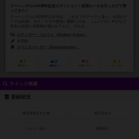
クーハンデルの40周年記念エディション！拡張ルールを引っさげて帰
ってきた！
クーハンデルの40周年記念作品。 これまでのテーマと違い、今回のテ
ーマは絵画。 モナ・リザや黄色い髪飾りの女、（ムンクの）叫びなど
有名な絵画に各動物が描かれており、それを...
ルディガー・コルツェ（Rüdiger Koltze）
未登録
ラベンスバーガー（Ravensburger）
7
2
0
2
興味あり
経験あり
お気に入り
持ってる
クイック検索
登録状況
最近登録された順
紹介文あり
レビューあり
画像あり