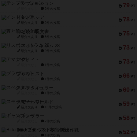
テンプテーション
79
PT
紹介文なし
2件の投稿
インドネシア
78
PT
紹介文あり
2件の投稿
宵と暁の呪文書
75
PT
紹介文あり
8件の投稿
リスボン・トラム 28
73
PT
紹介文あり
9件の投稿
アマナイト
73
PT
紹介文なし
1件の投稿
ブラヴェスト
66
PT
紹介文なし
1件の投稿
スペクタキュラー
60
PT
紹介文なし
1件の投稿
スモールワールド
59
PT
紹介文あり
13件の投稿
ギャンブラー
58
PT
紹介文なし
2件の投稿
Bitter End ブタペスト救出作戦
52
PT
紹介文なし
1件の投稿