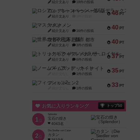
紹介文あり
18件の投稿
ロシアン・キャンペーン：第5版デラックス
46
PT
紹介文あり
0件の投稿
マスクメン
40
PT
紹介文あり
16件の投稿
世界の七不思議：都市
40
PT
紹介文あり
3件の投稿
トリックギア - ペルソナ5 ザ・ロイヤル-
37
PT
紹介文あり
6件の投稿
ノームズ・アット・ナイト
35
PT
紹介文なし
1件の投稿
フィッシェン2
33
PT
紹介文なし
1件の投稿
お気に入りランキング
トップ50
Splendor
1
宝石の煌き
位
4043名
Die Siedler von Catan
2
カタン
位