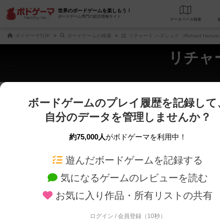
世界のボードゲームを楽しもう！
ボードゲーム専門の総合情報サイト
データベース
検
ボドゲーマTOP
ボードゲームの検索
リチャード ハヌシュク（Richard Hanu
リチャー
ボードゲームのプレイ履歴を記録して
さくさく表示
じっくり表示
自分のデータを管理しませんか？
商品名、商品説明文、デザイナー名、テーマ名、メカニクス名を対象にフリー
ゲームデザイナー名を指定して
フリーワード
ゲームデザイナー
約75,000人
がボドゲーマを利用中！
遊んだボードゲームを記録する
対象年齢を指定します。
世界観や登場人
対象年齢
テーマ/フレー
気になるゲームのレビューを読む
お気に入り作品・所有リストの共有
ログイン / 会員登録（10秒）