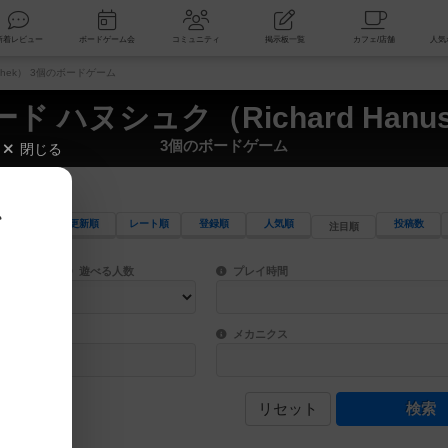
索
新着レビュー
ボードゲーム会
コミュニティ
掲示板一覧
schek） 3個のボードゲーム
ド ハヌシュク（Richard Hanus
3個のボードゲーム
閉じる
、
更新順
レート順
登録順
人気順
投稿数
注目順
ワード検索ができます。
検索できます。
プレイ対象人数に含まれるボードゲームを指定します。
目安となる所要時間を指定することができ
遊べる人数
プレイ時間
物などモチーフ・ストーリーを指定することができます。直感的にゲームシステムを理解
ゲーム性を構成するコアシステムです。主
バー
メカニクス
リセット