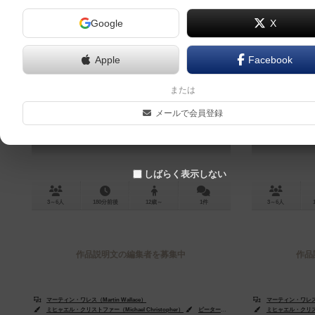
Google
X
Apple
Facebook
ルネッサンスの君主
ルネ
または
Princes of the Renaissance
Princes of
メールで会員登録
しばらく表示しない
3～6人
180分前後
12歳～
1件
3～6人
作品説明文の編集者を募集中
作品
マーティン・ワレス（Martin Wallace）
マーティン・ワレス（Ma
ミヒャエル・クリストファー（Michael Christopher）
ピーター・デニス（Peter Dennis）
ミヒャエル・クリストファ
リチャ