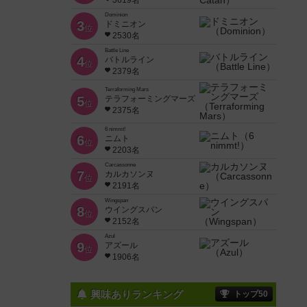
3619名
Dominion
3
ドミニオン
位
2530名
Battle Line
4
バトルライン
位
2379名
Terraforming Mars
5
テラフォーミングマーズ
位
2375名
6 nimmt!
6
ニムト
位
2203名
Carcassonne
7
カルカソンヌ
位
2191名
Wingspan
8
ウイングスパン
位
2152名
Azul
9
アズール
位
1906名
興味ありランキング
トップ50