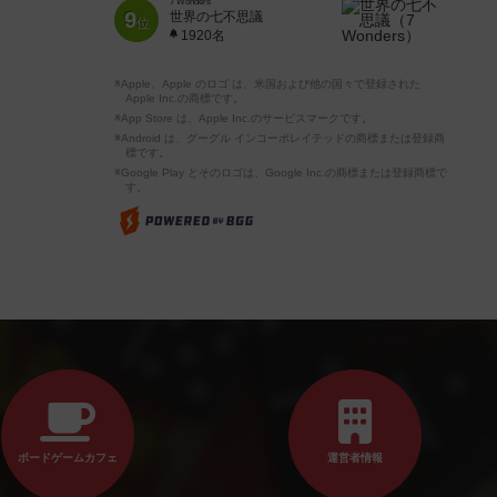
7 Wonders
9
世界の七不思議
位
1920名
※Apple、Apple のロゴ は、米国および他の国々で登録された
Apple Inc.の商標です。
※App Store は、Apple Inc.のサービスマークです。
※Android は、グーグル インコーポレイテッドの商標または登録商
標です。
※Google Play とそのロゴは、Google Inc.の商標または登録商標で
す。
ボードゲームカフェ
運営者情報