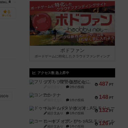
erlag）
r Spieleverlag）
マーキュリー・ゲームズ（Mercury Games）
0
持ってる
ボドファン
ボードゲームに特化したクラウドファンディング
アクセス数 急上昇中
フリップ７：復讐心とともに
487
PT
紹介文なし
2件の投稿
コンテナ
148
990年
PT
紹介文なし
1件の投稿
ドゥームド・バタリオンズ：ASLモジュール11
132
PT
紹介文あり
1件の投稿
コード・オブ・ブシドー：ASLモジュール8
126
PT
紹介文あり
1件の投稿