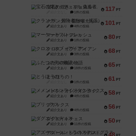
宝石の煌き：デュエル 偽造者
117
PT
紹介文なし
1件の投稿
クランク! ：冒険者たち（拡張）
101
PT
紹介文あり
4件の投稿
マーケットフレッシュ
80
PT
紹介文あり
1件の投稿
クロス・オブ・アイアン
68
PT
紹介文あり
3件の投稿
ふたつの街の物語
65
PT
紹介文あり
18件の投稿
とうほうの！
61
PT
紹介文なし
1件の投稿
メメントオンラインタクティクス
58
PT
紹介文あり
4件の投稿
ブリックス
56
PT
紹介文あり
4件の投稿
ダグエイトチェス
50
PT
紹介文あり
11件の投稿
アズール：シントラのステンドグラス
48
PT