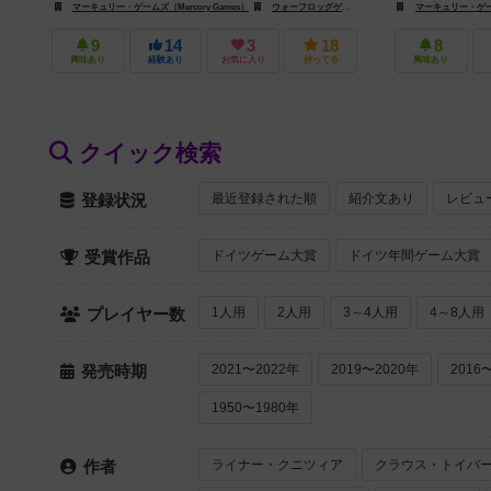
マーキュリー・ゲームズ（Mercury Games）
ウォーフロッグゲームズ（Warfrog Games）
マーキュリー・ゲームズ
ハイデ
9
14
3
18
8
興味あり
経験あり
お気に入り
持ってる
興味あり
クイック検索
最近登録された順
紹介文あり
レビュ
登録状況
ドイツゲーム大賞
ドイツ年間ゲーム大賞
受賞作品
1人用
2人用
3～4人用
4～8人用
プレイヤー数
2021〜2022年
2019〜2020年
2016
発売時期
1950〜1980年
ライナー・クニツィア
クラウス・トイバ
作者