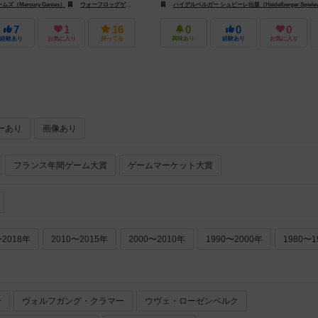
（Mercury Games）
ルベルガー シュピーレ出版（Heidelberger Spieleverlag）
ウォーフロッグゲームズ（Warfrog Games）
ハイデルベルガー シュピーレ出版（Heidelberger Spielev
ハイデルベルガー シュピーレ出版（Heidelberge
7
1
16
0
0
0
経験あり
お気に入り
持ってる
興味あり
経験あり
お気に入り
ーあり
画像あり
フランス年間ゲーム大賞
ゲームマーケット大賞
〜2018年
2010〜2015年
2000〜2010年
1990〜2000年
1980〜1
ー
ヴォルフガング・クラマー
ウヴェ・ローゼンベルク