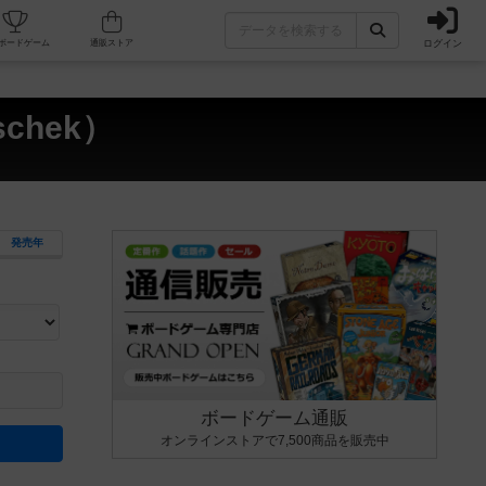
ログイン
カフェ/店舗
人気ボードゲーム
通販ストア
chek）
発売年
ます。マニュアルを読む時間や参加者へのルール説明時間は含まれていないため、初めて遊
できるよう、中世ファンタジー・クッキング・海賊同士の対決など、ゲームコンセプトを絞
にボードゲームに慣れている方向けの絞込機能です。例えば「ダイスロール」はランダム値
ボードゲーム通販
オンラインストアで7,500商品を販売中