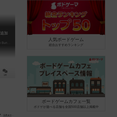
追加
人気ボードゲーム
Princes of the Renaissance: Expansion Bundle
総合おすすめランキング
1件
ボードゲームカフェ一覧
ボドゲが遊べる店舗を全国500店舗以上掲載中
hek）
リチャード・ハヌシュク（Richard Hanuschek）