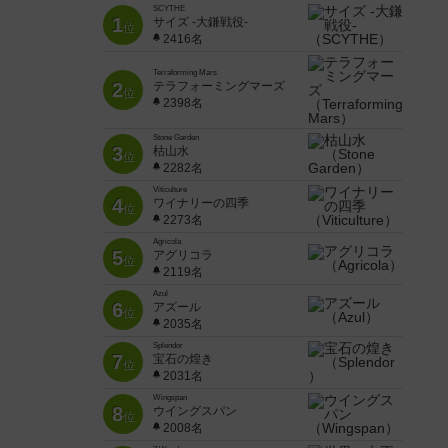
SCYTHE
1
サイズ -大鎌戦役-
位
2416名
Terraforming Mars
2
テラフォーミングマーズ
位
2398名
Stone Garden
3
枯山水
位
2282名
Viticulture
4
ワイナリーの四季
位
2273名
Agricola
5
アグリコラ
位
2119名
Azul
6
アズール
位
2035名
Splendor
7
宝石の煌き
位
2031名
Wingspan
8
ウイングスパン
位
2008名