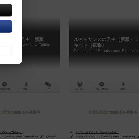
ッサンスの君主 新版
ルネッサンスの君主（新版）：
 the Renaissance: New Edition
キット（拡張）
180分前後
12歳～
1件
3～6人
150～180分
12歳～
説明文の編集者を募集中
作品説明文の編集者を募集中
rtin Wallace）
ケビン・ネズビット（Kevin Nesbitt）
ー（Michael Christopher）
ード・ハヌシュク（Richard Hanuschek）
ピーター・デニス（Peter Dennis）
ミヒャエル・クリストファー（Michael Christopher）
リチャード・ハヌシュク（Richard Hanusc