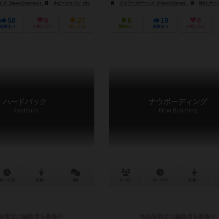
（Space Cowboys）
ホビージャパン（Hobby Japan）
フォワーズゲームズ（Fowers Games）
ロード・オブ・ボーダーズ（Lord of Boards）
MSエディツィオーニ（
58
8
27
6
19
6
経験あり
お気に入り
持ってる
興味あり
経験あり
お気に入り
ハードバック
ナウボーディング
Hardback
Now Boarding
45～90分
10歳～
0件
2～5人
30～60分
10歳～
説明文の編集者を募集中
作品説明文の編集者を募集中