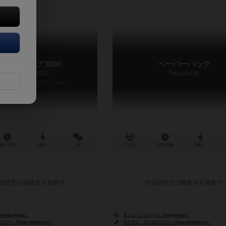
ーパーストア3000
ペーパーバック
Superstore 3000
Paperback
6.0
30～45分
10歳～
1件
2～5人
45分前後
8歳～
説明文の編集者を募集中
作品説明文の編集者を募集中
rigo Rego）
ティム・フォワーズ（Tim Fowers）
ー（Ryan Goldsberry）
ライアン・ゴールズベリー（Ryan Goldsberry）