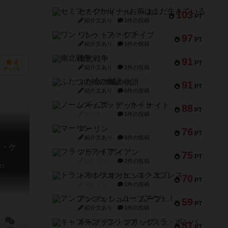
セミファイナル ～お前はまだ生きている～
103
PT
紹介文あり
1件の投稿
ワン・トゥ・ファイブ
97
PT
紹介文あり
1件の投稿
南北戦争
91
4
PT
紹介文あり
1件の投稿
持ってる
ふたつの城の物語
91
PT
紹介文あり
6件の投稿
ノームズ・アット・ナイト
88
PT
紹介文なし
1件の投稿
マーリン
76
PT
紹介文あり
6件の投稿
ノ・ケ
フラットアイアン
75
PT
紹介文なし
2件の投稿
rs
トランスオリエント・エクスプレス
70
PT
紹介文なし
1件の投稿
アンブッシュ！：ムーブアウト！
59
PT
紹介文あり
1件の投稿
キャプテン・フリップ：イスラ・ボンバ
51
PT