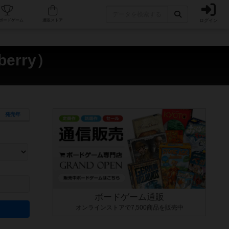
ログイン
カフェ/店舗
人気ボードゲーム
通販ストア
erry）
発売年
ます。マニュアルを読む時間や参加者へのルール説明時間は含まれていないため、初めて遊
できるよう、中世ファンタジー・クッキング・海賊同士の対決など、ゲームコンセプトを絞
にボードゲームに慣れている方向けの絞込機能です。例えば「ダイスロール」はランダム値
ボードゲーム通販
オンラインストアで7,500商品を販売中