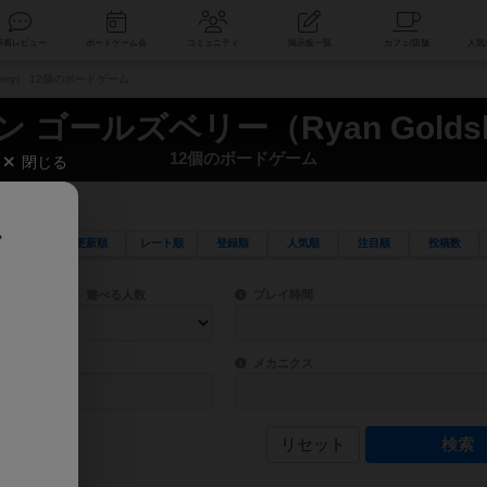
索
新着レビュー
ボードゲーム会
コミュニティ
掲示板一覧
erry） 12個のボードゲーム
 ゴールズベリー（Ryan Goldsb
12個のボードゲーム
閉じる
、
更新順
レート順
登録順
人気順
注目順
投稿数
ワード検索ができます。
検索できます。
プレイ対象人数に含まれるボードゲームを指定します。
目安となる所要時間を指定することができ
遊べる人数
プレイ時間
物などモチーフ・ストーリーを指定することができます。直感的にゲームシステムを理解
ゲーム性を構成するコアシステムです。主
バー
メカニクス
リセット