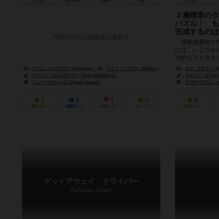
2～4人
60～90分
10歳～
0件
1～4人
２層構造のタ
パズル！ も
完成するのは
作品説明文の編集者を募集中
移動遊園地を作
には、いくつも
力的なアトラク
園地を目指そう！
ティム・フォワーズ（Tim Fowers）
ジェフ・クラウス（Jeff Krause）
ロブ・クラマー（Rob
ライアン・ゴールズベリー（Ryan Goldsberry）
ライアン・ゴールズベリ
フォワーズゲームズ（Fowers Games）
アプローリアス・ゲーム
1
1
1
0
6
興味あり
経験あり
お気に入り
持ってる
興味あり
ゲットアウェイ・ドライバー
Getaway Driver