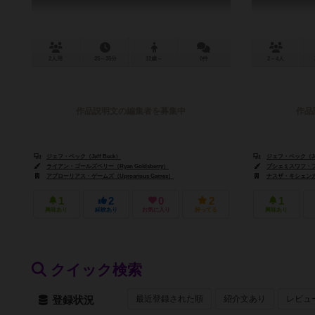
2人用
25～35分
12歳～
0件
2～4人
作品説明文の編集者を募集中
作品
ジェフ・ベック（Jeff Beck）
ジェフ・ベック（Jef
ライアン・ゴールズベリー（Ryan Goldsberry）
プシェミスワフ・フォル
アプローリアス・ゲームズ（Uproarious Games）
ナスザ・キシェンガニア
1
2
0
2
1
興味あり
経験あり
お気に入り
持ってる
興味あり
クイック検索
最近登録された順
紹介文あり
レビュ
登録状況