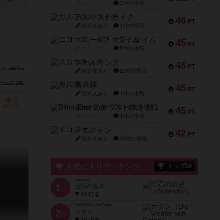
1件
紹介文なし
2件の投稿
ガルフストライク
46
PT
紹介文あり
1件の投稿
エコーズ・オブ・タイム
45
PT
紹介文なし
8件の投稿
スカルキング
45
PT
eff Krause）
紹介文あり
12件の投稿
Tomatoes Games）
海兵隊
45
PT
紹介文あり
1件の投稿
2
Bitter End ブタペスト救出作戦
持ってる
45
PT
紹介文なし
1件の投稿
ドコジャン
42
PT
紹介文あり
10件の投稿
お気に入りランキング
トップ50
Splendor
1
宝石の煌き
位
4042名
Die Siedler von Catan
2
カタン
位