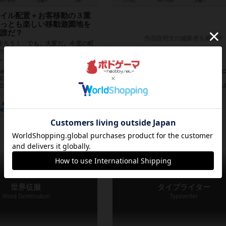
45～60分
12歳～
1件
1～4人
45～70分
10歳～
イル配置＋お客移動の３重
っとも楽しい移動遊園地を
誰だ？
作品説明文の編集者を募集中
ろう！ でも、大変だ。今度の町
の遊園地が同時にできるらしい。魅
ションを集めて、いちばん人気の遊
 ポリオミノ（正...
 Cramer）
ティム・フォワーズ（Tim Fowers）
ジェフ・クラウス（J
ー（Ryan Goldsberry）
ライアン・ゴールズベリー（Ryan Goldsberry）
ズ（Uproarious Games）
スケリング・ゲームズ（Skellig Games）
フォワーズゲームズ（Fowers Games）
2トマト・ゲームズ（2
6
1
5
3
3
1
経験あり
お気に入り
持ってる
興味あり
経験あり
お気に入り
世界征服
タイプライター
Word Domination
Typewriter