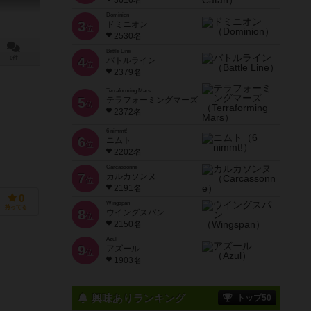
3616名
Dominion
3
ドミニオン
位
2530名
Battle Line
0件
4
バトルライン
位
2379名
Terraforming Mars
5
テラフォーミングマーズ
位
2372名
6 nimmt!
6
ニムト
位
2202名
Carcassonne
7
カルカソンヌ
位
2191名
0
Wingspan
持ってる
8
ウイングスパン
位
2150名
Azul
9
アズール
位
1903名
興味ありランキング
トップ50