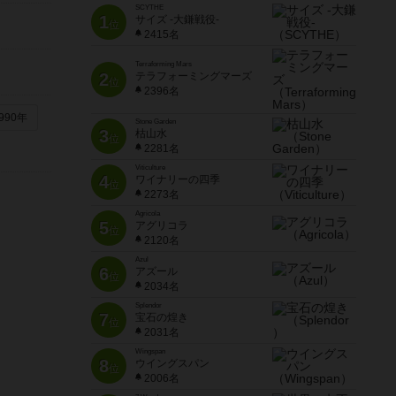
SCYTHE
1
サイズ -大鎌戦役-
位
2415名
Terraforming Mars
2
テラフォーミングマーズ
位
2396名
990年
Stone Garden
3
枯山水
位
2281名
Viticulture
4
ワイナリーの四季
位
2273名
Agricola
5
アグリコラ
位
2120名
Azul
6
アズール
位
2034名
Splendor
7
宝石の煌き
位
2031名
Wingspan
8
ウイングスパン
位
2006名