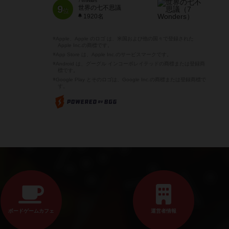
7 Wonders
9
世界の七不思議
位
1920名
※Apple、Apple のロゴ は、米国および他の国々で登録された
Apple Inc.の商標です。
※App Store は、Apple Inc.のサービスマークです。
※Android は、グーグル インコーポレイテッドの商標または登録商
標です。
※Google Play とそのロゴは、Google Inc.の商標または登録商標で
す。
ボードゲームカフェ
運営者情報