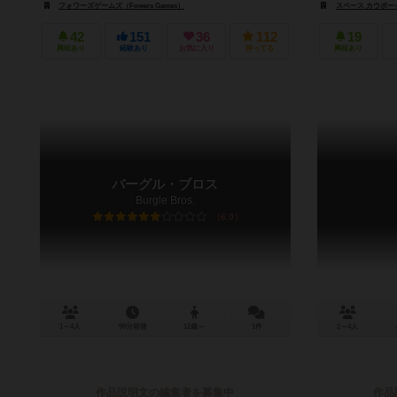
フォワーズゲームズ（Fowers Games）
スペース カウボーイズ
42
151
36
112
19
興味あり
経験あり
お気に入り
持ってる
興味あり
バーグル・ブロス
Burgle Bros.
6.0
1～4人
90分前後
12歳～
1件
2～4人
作品説明文の編集者を募集中
作品