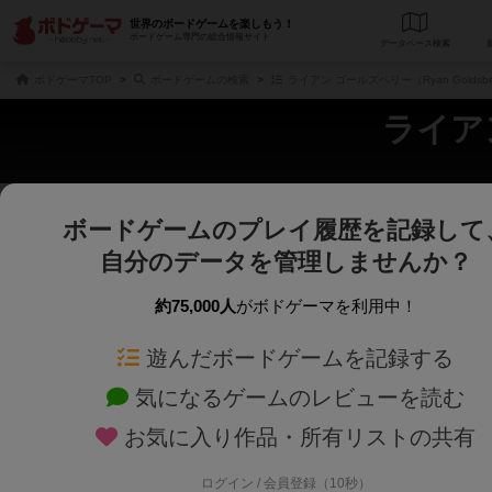
世界のボードゲームを楽しもう！
ボードゲーム専門の総合情報サイト
データベース
検
ボドゲーマTOP
ボードゲームの検索
ライアン ゴールズベリー（Ryan Goldsb
ライアン
ボードゲームのプレイ履歴を記録して
さくさく表示
じっくり表示
自分のデータを管理しませんか？
商品名、商品説明文、デザイナー名、テーマ名、メカニクス名を対象にフリー
ゲームデザイナー名を指定して
フリーワード
ゲームデザイナー
約75,000人
がボドゲーマを利用中！
遊んだボードゲームを記録する
対象年齢を指定します。
世界観や登場人
対象年齢
テーマ/フレー
気になるゲームのレビューを読む
お気に入り作品・所有リストの共有
ログイン / 会員登録（10秒）