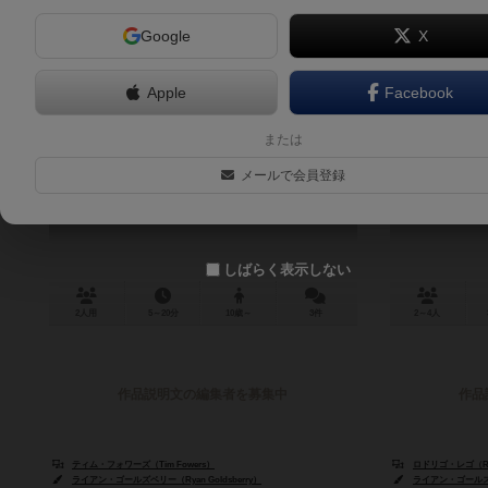
Google
X
Apple
Facebook
スパイを追え！ / 逃亡者
ス
または
Fugitive
メールで会員登録
6.0
しばらく表示しない
2人用
5～20分
10歳～
3件
2～4人
作品説明文の編集者を募集中
作品
ティム・フォワーズ（Tim Fowers）
ロドリゴ・レゴ（Rod
ライアン・ゴールズベリー（Ryan Goldsberry）
ライアン・ゴールズベリ