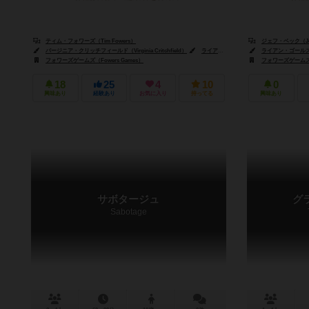
ティム・フォワーズ（Tim Fowers）
ジェフ・ベック（Jef
バージニア・クリッチフィールド（Virginia Critchfield）
ライアン・ゴールズベリー（Ryan Goldsberry）
ライアン・ゴールズベリ
フォワーズゲームズ（Fowers Games）
フォワーズゲームズ（F
18
25
4
10
0
興味あり
経験あり
お気に入り
持ってる
興味あり
サボタージュ
グ
Sabotage