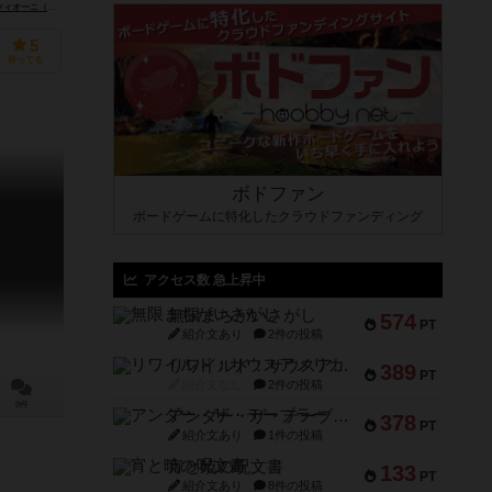
MS Edizioni）
5
持ってる
ボドファン
ボードゲームに特化したクラウドファンディング
アクセス数 急上昇中
無限まちがいさがし
574
PT
紹介文あり
2件の投稿
リワイルド：サウスアメリカ
389
PT
紹介文なし
2件の投稿
0件
アンダー・ザ・テーブラー
378
PT
紹介文あり
1件の投稿
宵と暁の呪文書
133
PT
紹介文あり
8件の投稿