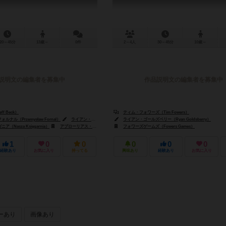
20～45分
13歳～
0件
2～4人
30～45分
10歳～
説明文の編集者を募集中
作品説明文の編集者を募集中
f Beck）
ティム・フォワーズ（Tim Fowers）
ナル（Przemysław Fornal）
ライアン・ゴールズベリー（Ryan Goldsberry）
ライアン・ゴールズベリー（Ryan Goldsberry）
（Nasza Księgarnia）
アプローリアス・ゲームズ（Uproarious Games）
フォワーズゲームズ（Fowers Games）
1
0
0
0
0
0
経験あり
お気に入り
持ってる
興味あり
経験あり
お気に入り
ーあり
画像あり