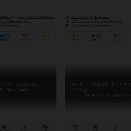
f Beck）
ティム・フォワーズ（Tim Fowers）
ティム・フォワーズ（Tim Fowers）
ー（Ryan Goldsberry）
ヘイコー・ギュンター（Heiko Günther）
ライアン・ゴールズベリー（Ryan Goldsberry）
owers Games）
フォワーズゲームズ（Fowers Games）
23
2
4
3
14
1
経験あり
お気に入り
持ってる
興味あり
経験あり
お気に入り
ランド・カーニバル
バーグル・ブロス2 :ザ・カジ
The Grand Carnival
ーパーズ
Burgle Bros 2: The Casino Cape