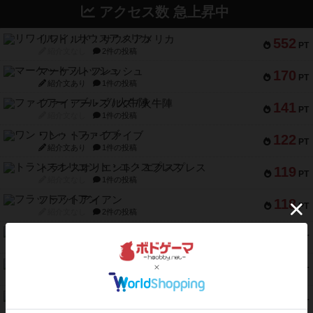
アクセス数 急上昇中
リワイルド：サウスアメリカ
552
PT
紹介文なし
2件の投稿
マーケットフレッシュ
170
PT
紹介文あり
1件の投稿
ファイアー・ブルズ / 火牛陣
141
PT
紹介文なし
1件の投稿
ワン・トゥ・ファイブ
122
PT
紹介文あり
1件の投稿
トランスオリエント・エクスプレス
119
PT
紹介文なし
1件の投稿
フラットアイアン
118
PT
紹介文なし
2件の投稿
エコーズ・オブ・タイム
118
PT
紹介文なし
8件の投稿
南北戦争
79
PT
紹介文あり
1件の投稿
キャプテン・フリップ：イスラ・ボンバ
72
PT
紹介文なし
2件の投稿