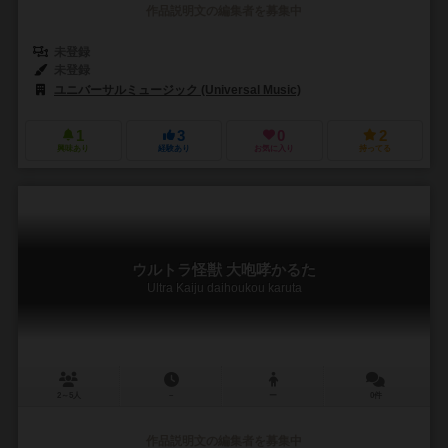
作品説明文の編集者を募集中
未登録
未登録
ユニバーサルミュージック (Universal Music)
1
3
0
2
興味あり
経験あり
お気に入り
持ってる
ウルトラ怪獣 大咆哮かるた
Ultra Kaiju daihoukou karuta
2～5人
－
ー
0件
作品説明文の編集者を募集中