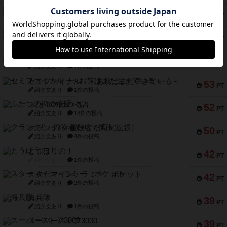
メメントオンラインタクティクス
70
PT
紹介文あり
4件の投稿
パーミッド
68
PT
紹介文なし
1件の投稿
クリーグ
57
PT
紹介文あり
1件の投稿
セミファイナル ～お前はまだ生きている～
53
PT
紹介文あり
1件の投稿
ふたつの街の物語
52
PT
紹介文あり
18件の投稿
クランク! ：冒険者たち（拡張）
50
PT
紹介文あり
4件の投稿
とうほうの！
42
PT
紹介文なし
1件の投稿
スターマイン・ラミー ポケット
42
PT
紹介文あり
2件の投稿
海兵隊
39
PT
紹介文あり
1件の投稿
スーパーストア3000
39
PT