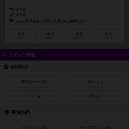
未登録
未登録
ユニバーサルミュージック (Universal Music)
0
1
0
1
興味あり
経験あり
お気に入り
持ってる
クイック検索
登録状況
最近登録された順
紹介文あり
レビューあり
画像あり
受賞作品
ドイツゲーム大賞
ドイツ年間ゲーム大賞