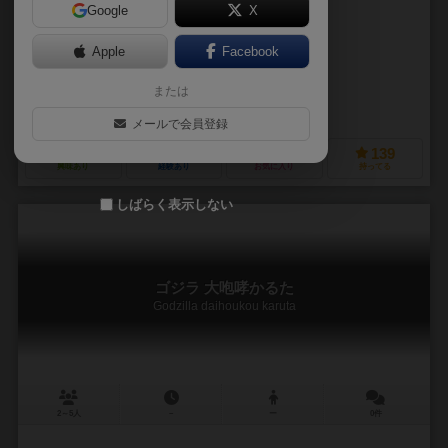
Google
X
作品説明文の編集者を募集中
Apple
Facebook
未登録
未登録
または
ユニバーサルミュージック (Universal Music)
メールで会員登録
106
74
15
139
興味あり
経験あり
お気に入り
持ってる
しばらく表示しない
ゴジラ 大咆哮かるた
Godzilla daihoukou karuta
2～5人
－
ー
0件