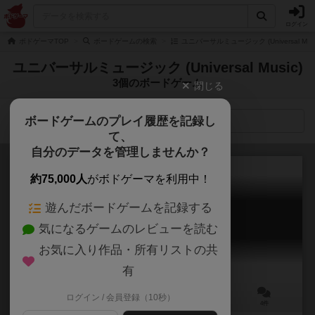
ログイン
ボドゲーマTOP
ボードゲームの検索
ユニバーサルミュージック (Universal Mu
ユニバーサルミュージック (Universal Music)
3個のボードゲーム
閉じる
ボードゲームのプレイ履歴を記録し
検索メニュー
て、
自分のデータを管理しませんか？
約75,000人
がボドゲーマを利用中！
遊んだボードゲームを記録する
HUNTER×HUNTER 軍儀
気になるゲームのレビューを読む
HUNTER×HUNTER Gungi
6.3
お気に入り作品・所有リストの共
有
ログイン / 会員登録（10秒）
2人用
－
ー
4件