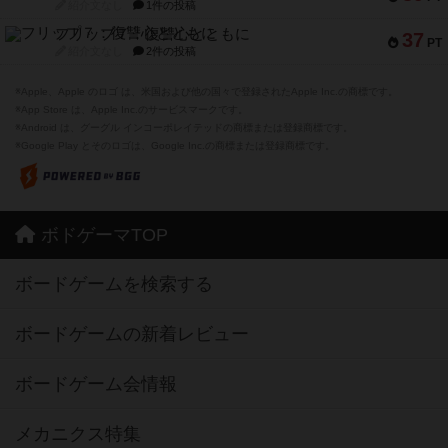
紹介文なし
1件の投稿
フリップ７：復讐心とともに
37
PT
紹介文なし
2件の投稿
※Apple、Apple のロゴ は、米国および他の国々で登録されたApple Inc.の商標です。
※App Store は、Apple Inc.のサービスマークです。
※Android は、グーグル インコーポレイテッドの商標または登録商標です。
※Google Play とそのロゴは、Google Inc.の商標または登録商標です。
ボドゲーマTOP
ボードゲームを検索する
ボードゲームの新着レビュー
ボードゲーム会情報
メカニクス特集