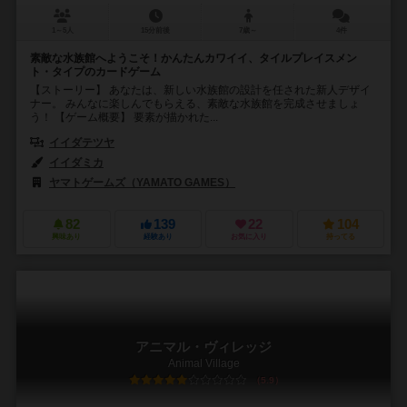
1～5人
15分前後
7歳～
4件
素敵な水族館へようこそ！かんたんカワイイ、タイルプレイスメン
ト・タイプのカードゲーム
【ストーリー】 あなたは、新しい水族館の設計を任された新人デザイ
ナー。 みんなに楽しんでもらえる、素敵な水族館を完成させましょ
う！ 【ゲーム概要】 要素が描かれた...
イイダテツヤ
イイダミカ
ヤマトゲームズ（YAMATO GAMES）
82
139
22
104
興味あり
経験あり
お気に入り
持ってる
アニマル・ヴィレッジ
Animal Village
5.9