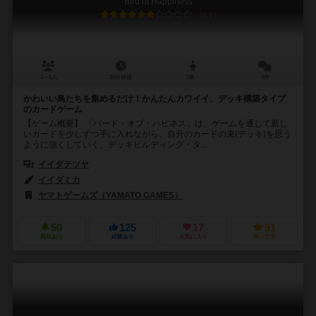
Bird of Happiness
6.0
1～5人
15分前後
7歳～
4件
かわいい鳥たちを集めるだけ！かんたんカワイイ、デッキ構築タイプ
のカードゲーム
【ゲーム概要】 「バード・オブ・ハピネス」は、ゲームを通して新し
いカードを少しずつ手に入れながら、自分のカードの束(デッキ)を思う
ように強くしていく、デッキビルディング・タ...
イイダテツヤ
イイダミカ
ヤマトゲームズ（YAMATO GAMES）
50
125
17
91
興味あり
経験あり
お気に入り
持ってる