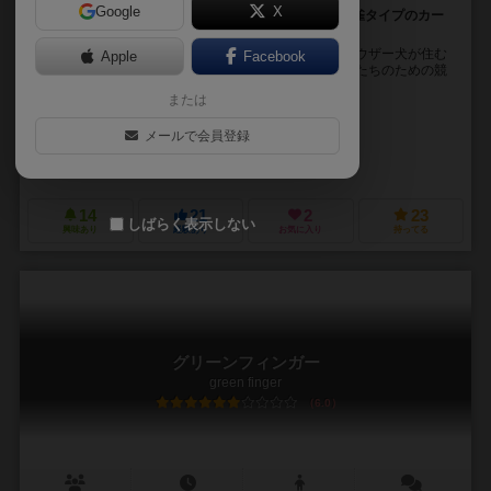
Google
X
ナンバーワンは僕たちだワン！かんたんカワイイ、麻雀タイプのカー
ドゲーム！
【ストーリー】 ここは、数多くのミニチュア・シュナウザー犬が住む
Apple
Facebook
ことで有名なドッグ町。 そして今、犬たちによる、犬たちのための競
争が遂に始まろうとしています。 全ての結...
または
イイダテツヤ
メールで会員登録
イイダミカ
ヤマトゲームズ（YAMATO GAMES）
14
21
2
23
しばらく表示しない
興味あり
経験あり
お気に入り
持ってる
グリーンフィンガー
green finger
6.0