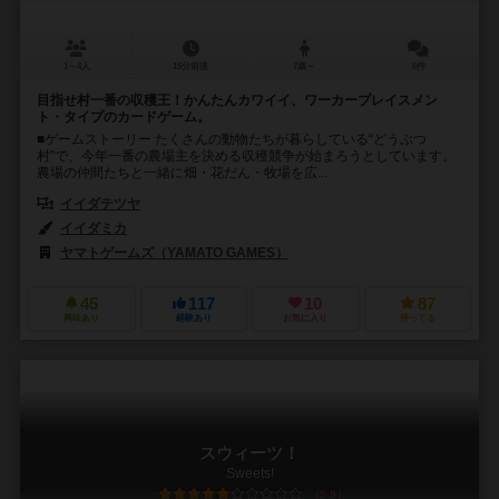
1～4人
15分前後
7歳～
6件
目指せ村一番の収穫王！かんたんカワイイ、ワーカープレイスメン
ト・タイプのカードゲーム。
■ゲームストーリー たくさんの動物たちが暮らしている“どうぶつ
村”で、今年一番の農場主を決める収穫競争が始まろうとしています。
農場の仲間たちと一緒に畑・花だん・牧場を広...
イイダテツヤ
イイダミカ
ヤマトゲームズ（YAMATO GAMES）
45
117
10
87
興味あり
経験あり
お気に入り
持ってる
スウィーツ！
Sweets!
5.9