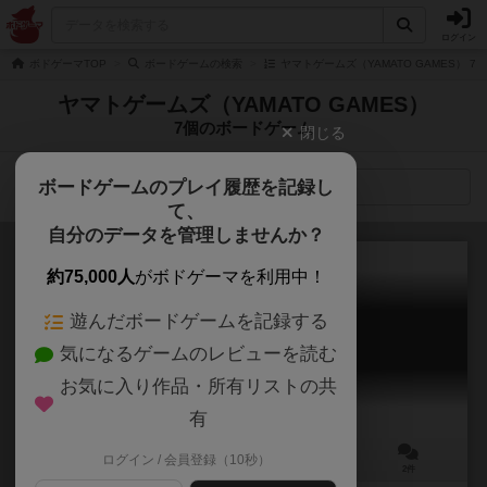
ログイン
ボドゲーマTOP
ボードゲームの検索
ヤマトゲームズ（YAMATO GAMES） 
ヤマトゲームズ（YAMATO GAMES）
7個のボードゲーム
閉じる
ボードゲームのプレイ履歴を記録し
検索メニュー
て、
自分のデータを管理しませんか？
約75,000人
がボドゲーマを利用中！
遊んだボードゲームを記録する
ドッグン・ドッグ
気になるゲームのレビューを読む
Dog’n Dog
お気に入り作品・所有リストの共
有
ログイン / 会員登録（10秒）
2～4人
20分前後
7歳～
2件