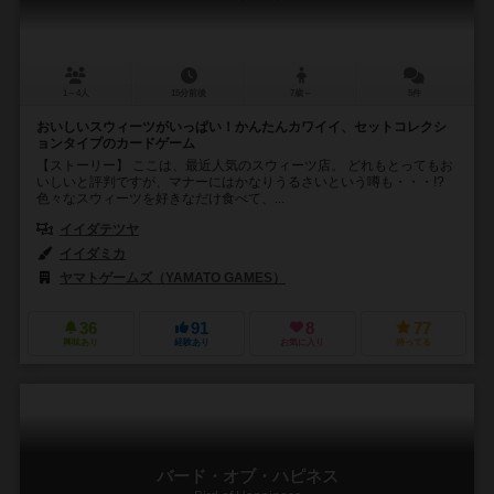
1～4人
15分前後
7歳～
5件
おいしいスウィーツがいっぱい！かんたんカワイイ、セットコレクシ
ョンタイプのカードゲーム
【ストーリー】 ここは、最近人気のスウィーツ店。 どれもとってもお
いしいと評判ですが、マナーにはかなりうるさいという噂も・・・!?
色々なスウィーツを好きなだけ食べて、...
イイダテツヤ
イイダミカ
ヤマトゲームズ（YAMATO GAMES）
36
91
8
77
興味あり
経験あり
お気に入り
持ってる
バード・オブ・ハピネス