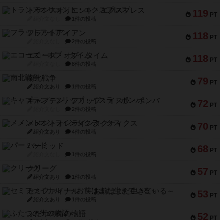
トランスオリエント・エクスプレス
119
PT
紹介文なし
1件の投稿
フラットアイアン
118
PT
紹介文なし
2件の投稿
エコーズ・オブ・タイム
118
PT
紹介文なし
8件の投稿
南北戦争
79
PT
紹介文あり
1件の投稿
キャプテン・フリップ：イスラ・ボンバ
72
PT
紹介文なし
2件の投稿
メメントオンラインタクティクス
70
PT
紹介文あり
4件の投稿
パーミッド
68
PT
紹介文なし
1件の投稿
クリーグ
57
PT
紹介文あり
1件の投稿
セミファイナル ～お前はまだ生きている～
53
PT
紹介文あり
1件の投稿
ふたつの街の物語
52
PT