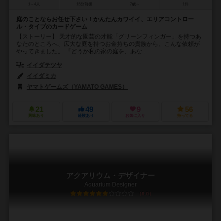
1～4人
15分前後
7歳～
1件
庭のことならお任せ下さい！かんたんカワイイ、エリアコントロー
ル・タイプのカードゲーム
【ストーリー】 天才的な園芸の才能「グリーンフィンガー」を持つあ
なたのところへ、広大な庭を持つお金持ちの貴族から、こんな依頼が
やってきました。 『どうか私の家の庭を、あな...
イイダテツヤ
イイダミカ
ヤマトゲームズ（YAMATO GAMES）
21
49
9
56
興味あり
経験あり
お気に入り
持ってる
アクアリウム・デザイナー
Aquarium Designer
6.0