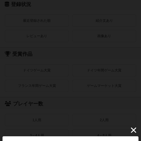
登録状況
最近登録された順
紹介文あり
レビューあり
画像あり
受賞作品
ドイツゲーム大賞
ドイツ年間ゲーム大賞
フランス年間ゲーム大賞
ゲームマーケット大賞
プレイヤー数
1人用
2人用
3～4人用
4～8人用