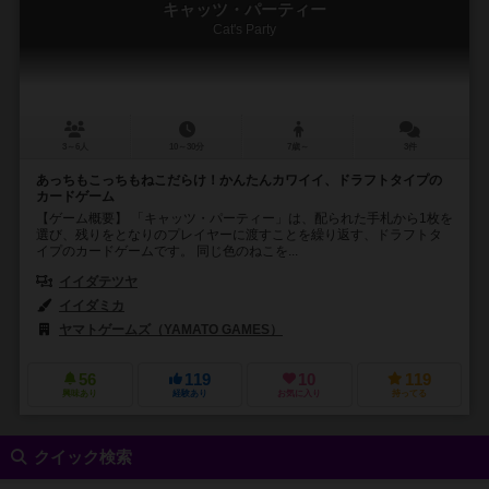
キャッツ・パーティー
Cat's Party
3～6人
10～30分
7歳～
3件
あっちもこっちもねこだらけ！かんたんカワイイ、ドラフトタイプの
カードゲーム
【ゲーム概要】 「キャッツ・パーティー」は、配られた手札から1枚を
選び、残りをとなりのプレイヤーに渡すことを繰り返す、ドラフトタ
イプのカードゲームです。 同じ色のねこを...
イイダテツヤ
イイダミカ
ヤマトゲームズ（YAMATO GAMES）
56
119
10
119
興味あり
経験あり
お気に入り
持ってる
クイック検索