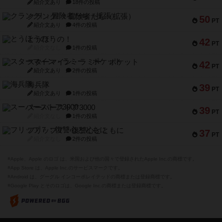
紹介文あり
18件の投稿
クランク! ：冒険者たち（拡張）
50
PT
紹介文あり
4件の投稿
とうほうの！
42
PT
紹介文なし
1件の投稿
スターマイン・ラミー ポケット
42
PT
紹介文あり
2件の投稿
海兵隊
39
PT
紹介文あり
1件の投稿
スーパーストア3000
39
PT
紹介文なし
1件の投稿
フリップ７：復讐心とともに
37
PT
紹介文なし
2件の投稿
※Apple、Apple のロゴ は、米国および他の国々で登録されたApple Inc.の商標です。
※App Store は、Apple Inc.のサービスマークです。
※Android は、グーグル インコーポレイテッドの商標または登録商標です。
※Google Play とそのロゴは、Google Inc.の商標または登録商標です。