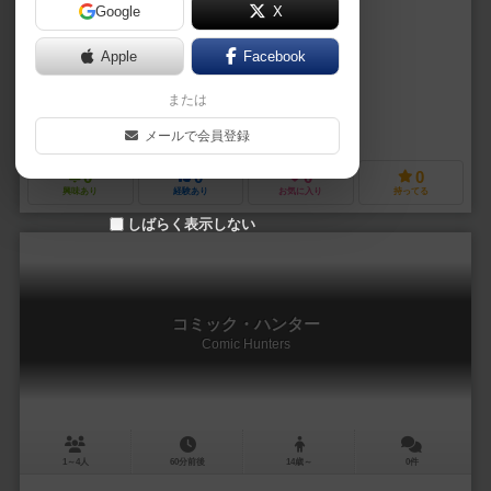
Google
X
作品説明文の編集者を募集中
Apple
Facebook
ダニエル・カザン（Daniel Cazan）
または
ダンディ（Dandi）
ブカニロス・ヨゴス（Bucaneiros Jogos）
メールで会員登録
0
0
0
0
興味あり
経験あり
お気に入り
持ってる
しばらく表示しない
コミック・ハンター
Comic Hunters
1～4人
60分前後
14歳～
0件