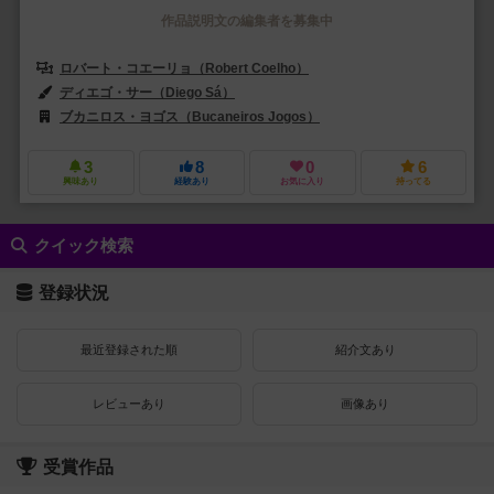
作品説明文の編集者を募集中
ロバート・コエーリョ（Robert Coelho）
ディエゴ・サー（Diego Sá）
ブカニロス・ヨゴス（Bucaneiros Jogos）
3
8
0
6
興味あり
経験あり
お気に入り
持ってる
クイック検索
登録状況
最近登録された順
紹介文あり
レビューあり
画像あり
受賞作品