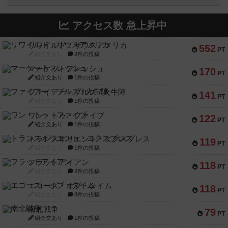
アクセス数 急上昇中
リワイルド：サウスアメリカ
552
PT
紹介文なし
2件の投稿
マーケットフレッシュ
170
PT
紹介文あり
1件の投稿
ファイアー・ブルズ / 火牛陣
141
PT
紹介文なし
1件の投稿
ワン・トゥ・ファイブ
122
PT
紹介文あり
1件の投稿
トランスオリエント・エクスプレス
119
PT
紹介文なし
1件の投稿
フラットアイアン
118
PT
紹介文なし
2件の投稿
エコーズ・オブ・タイム
118
PT
紹介文なし
8件の投稿
南北戦争
79
PT
紹介文あり
1件の投稿