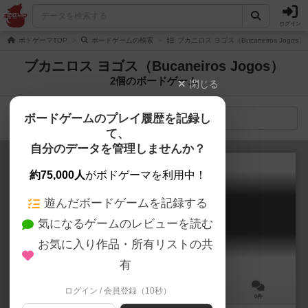
ログイン
ボドゲーマTOP
ボードゲームの検索
ブカニロス ヨゴス（Bucaneiros Jogo
ブカニロス ヨゴス（Bucaneiros Jogos）
2個のボードゲーム
閉じる
ボードゲームのプレイ履歴を記録し
検索メニュー
て、
自分のデータを管理しませんか？
約75,000人
がボドゲーマを利用中！
遊んだボードゲームを記録する
アマズーム
気になるゲームのレビューを読む
AmaZoom
お気に入り作品・所有リストの共
有
ログイン / 会員登録（10秒）
2～5人
25～30分
14歳～
0件