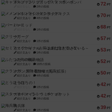
キャプテン・フリップ：イスラ・ボンバ
72
PT
紹介文なし
2件の投稿
メメントオンラインタクティクス
70
PT
紹介文あり
4件の投稿
パーミッド
68
PT
紹介文なし
1件の投稿
クリーグ
57
PT
紹介文あり
1件の投稿
セミファイナル ～お前はまだ生きている～
53
PT
紹介文あり
1件の投稿
ふたつの街の物語
52
PT
紹介文あり
18件の投稿
クランク! ：冒険者たち（拡張）
50
PT
紹介文あり
4件の投稿
とうほうの！
42
PT
紹介文なし
1件の投稿
スターマイン・ラミー ポケット
42
PT
紹介文あり
2件の投稿
海兵隊
39
PT
紹介文あり
1件の投稿