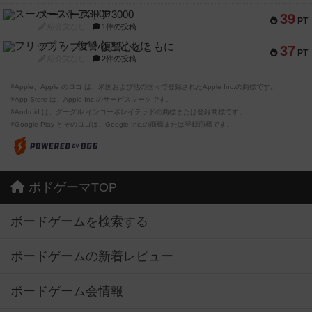
スーパーストア3000
39
PT
紹介文なし
1件の投稿
フリップ７：復讐心とともに
37
PT
紹介文なし
2件の投稿
※Apple、Apple のロゴ は、米国および他の国々で登録されたApple Inc.の商標です。
※App Store は、Apple Inc.のサービスマークです。
※Android は、グーグル インコーポレイテッドの商標または登録商標です。
※Google Play とそのロゴは、Google Inc.の商標または登録商標です。
ボドゲーマTOP
ボードゲームを検索する
ボードゲームの新着レビュー
ボードゲーム会情報