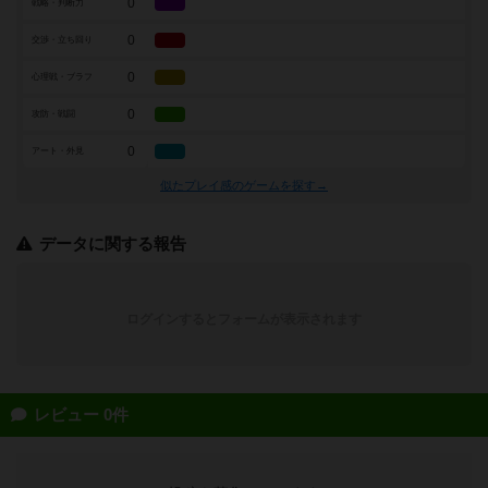
0
戦略・判断力
0
交渉・立ち回り
0
心理戦・ブラフ
0
攻防・戦闘
0
アート・外見
似たプレイ感のゲームを探す→
データに関する報告
ログインするとフォームが表示されます
レビュー 0件