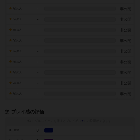
-
非公開
9点の人
-
非公開
8点の人
-
非公開
7点の人
-
非公開
6点の人
-
非公開
5点の人
-
非公開
4点の人
-
非公開
3点の人
-
非公開
2点の人
-
非公開
1点の人
プレイ感の評価
トグルスイッチを押すとプレイ感（
※
）の投票ができます
0
運・確率