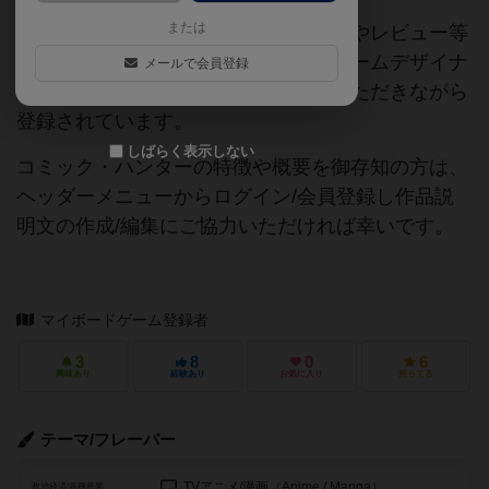
または
当サイトに掲載されている作品説明文やレビュー等
の情報は、ボドゲーマ運営事務局・ゲームデザイナ
メールで会員登録
ーご本人様・有志の皆様にご協力をいただきながら
登録されています。
しばらく表示しない
コミック・ハンターの特徴や概要を御存知の方は、
ヘッダーメニューからログイン/会員登録し作品説
明文の作成/編集にご協力いただければ幸いです。
マイボードゲーム登録者
3
8
0
6
興味あり
経験あり
お気に入り
持ってる
テーマ/フレーバー
TVアニメ/漫画（Anime / Manga）
政治経済/各種産業