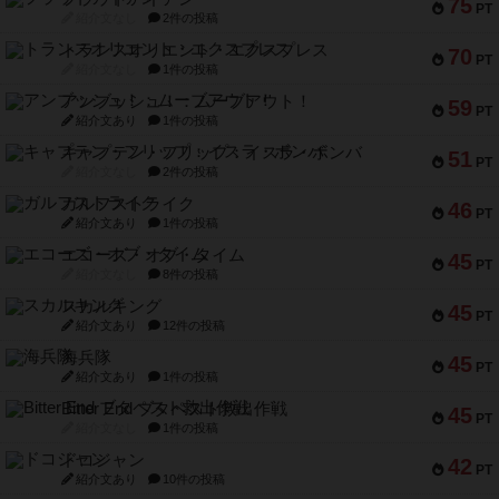
75
PT
紹介文なし
2件の投稿
トランスオリエント・エクスプレス
70
PT
紹介文なし
1件の投稿
アンブッシュ！：ムーブアウト！
59
PT
紹介文あり
1件の投稿
キャプテン・フリップ：イスラ・ボンバ
51
PT
紹介文なし
2件の投稿
ガルフストライク
46
PT
紹介文あり
1件の投稿
エコーズ・オブ・タイム
45
PT
紹介文なし
8件の投稿
スカルキング
45
PT
紹介文あり
12件の投稿
海兵隊
45
PT
紹介文あり
1件の投稿
Bitter End ブタペスト救出作戦
45
PT
紹介文なし
1件の投稿
ドコジャン
42
PT
紹介文あり
10件の投稿