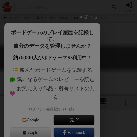
ログイン
閉じる
ボドゲーマTOP
ボードゲームの検索
コミック・ハンター
ボードゲームのプレイ履歴を記録し
て、
自分のデータを管理しませんか？
コミック・ハンター
約75,000人
がボドゲーマを利用中！
Comic Hunters
遊んだボードゲームを記録する
気になるゲームのレビューを読む
お気に入り作品・所有リストの共
有
1
1
トップ
画像
動画
レビュー
カフェ
ログイン / 会員登録（10秒）
Google
X
Apple
ご協力ください
Facebook