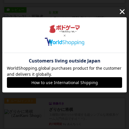
レビュー
充実
クランク! ：冒険者たち（拡張）
クランク！のプレイヤーごとに能力の違うキャラ
クターを使用できるようにな...
約3時間前
by ぽっぽーくるっぽー
レビュー
ワイアームスパン
初プレイの感想です。ウイングスパン履修済のコ
メントとなります。ウイング...
約3時間前
by daisdice
レビュー
ふたつの街の物語
タイルを4×4で並べて街づくりします。ただし、
街は各プレイヤーの間にあ...
約7時間前
by ジェイとと
ルール/インスト
画像付き
ざりかに将棋
３種類の駒だけが登場する超シンプルな将棋系ゲ
ーム入門作品です♪(＾＾)...
約7時間前
by あんちっく