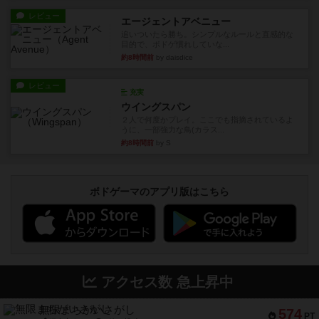
レビュー
エージェントアベニュー
追いついたら勝ち。シンプルなルールと直感的な
目的で、ボドゲ慣れしていな...
約8時間前
by daisdice
レビュー
充実
ウイングスパン
２人で何度かプレイ。ここでも指摘されているよ
うに、一部強力な鳥(カラス...
約8時間前
by S
ボドゲーマのアプリ版はこちら
アクセス数 急上昇中
無限まちがいさがし
574
PT