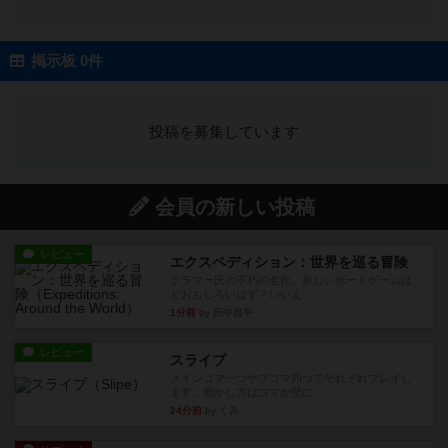
掲示板 0件
投稿を募集しています
会員の新しい投稿
レビュー
エクスペディション：世界を巡る冒険
クラマー氏の不朽の名作。新しいボードゲームほ
どおもしろいはず？いいえ。...
1分前
by 田中昌平
レビュー
スライプ
メインコマ一つサブコマ四つでそれぞれプレイし
ます。動かし方はコマか壁に...
24分前
by くみ