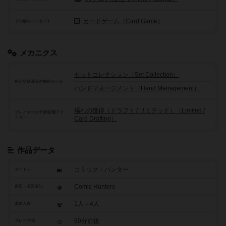
カードゲーム（Card Game）
その他のコンセプト
メカニクス
セットコレクション（Set Collection）
得点や資源等の獲得ルール
ハンドマネージメント（Hand Management）
場札の獲得（ドラフト / リミテッド）（Limited /
プレイヤーの干渉/影響アク
ション
Card Drafting）
作品データ
コミック・ハンター
タイトル
Comic Hunters
原題・英題表記
1人～4人
参加人数
60分前後
プレイ時間