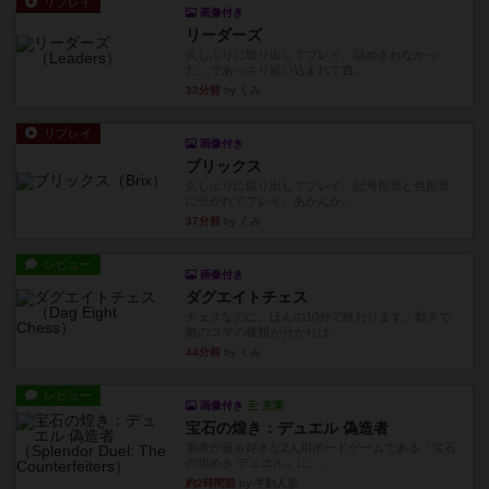
リプレイ
画像付き
リーダーズ
久しぶりに取り出してプレイ。詰めきれなかっ
た…であっさり追い込まれて負...
32分前
by くみ
リプレイ
画像付き
ブリックス
久しぶりに取り出してプレイ。記号担当と色担当
に分かれてプレイ。あかんか...
37分前
by くみ
レビュー
画像付き
ダグエイトチェス
チェスなのに、ほんの10分で終わります。動きで
敵のコマの種類が分かれば...
44分前
by くみ
レビュー
画像付き
充実
宝石の煌き：デュエル 偽造者
筆者が最も好きな2人用ボードゲームである『宝石
の煌めき デュエル』に、...
約2時間前
by 手動人形