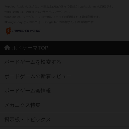
※Apple、Apple のロゴ は、米国および他の国々で登録されたApple Inc.の商標です。
※App Store は、Apple Inc.のサービスマークです。
※Android は、グーグル インコーポレイテッドの商標または登録商標です。
※Google Play とそのロゴは、Google Inc.の商標または登録商標です。
ボドゲーマTOP
ボードゲームを検索する
ボードゲームの新着レビュー
ボードゲーム会情報
メカニクス特集
掲示板・トピックス