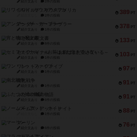
紹介文あり
2件の投稿
リワイルド：サウスアメリカ
389
PT
紹介文なし
2件の投稿
アンダー・ザ・テーブラー
378
PT
紹介文あり
1件の投稿
宵と暁の呪文書
133
PT
紹介文あり
8件の投稿
セミファイナル ～お前はまだ生きている～
103
PT
紹介文あり
1件の投稿
ワン・トゥ・ファイブ
97
PT
紹介文あり
1件の投稿
南北戦争
91
PT
紹介文あり
1件の投稿
ふたつの城の物語
91
PT
紹介文あり
6件の投稿
ノームズ・アット・ナイト
88
PT
紹介文なし
1件の投稿
マーリン
76
PT
紹介文あり
6件の投稿
フラットアイアン