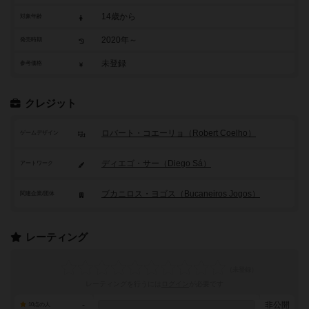
14歳から
対象年齢
2020年～
発売時期
未登録
参考価格
クレジット
ロバート・コエーリョ（Robert Coelho）
ゲームデザイン
ディエゴ・サー（Diego Sá）
アートワーク
ブカニロス・ヨゴス（Bucaneiros Jogos）
関連企業/団体
レーティング
レーティングを行うには
ログイン
が必要です
-
非公開
10点の人