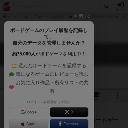
ログイン
閉じる
ボドゲーマTOP
ボードゲームの検索
スプリト 日本語版の通販/商品詳細
ボードゲームのプレイ履歴を記録し
て、
自分のデータを管理しませんか？
スプリト
約75,000人
がボドゲーマを利用中！
Splito
遊んだボードゲームを記録する
気になるゲームのレビューを読む
お気に入り作品・所有リストの共
有
2
5
34
トップ
画像
動画
レビュー
カフェ
ログイン / 会員登録（10秒）
Google
X
ふたつの街の物語をベースにしたカードゲー
Apple
Facebook
ム！