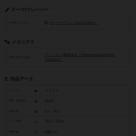
テーマ/フレーバー
カードゲーム（Card Game）
その他のコンセプト
メカニクス
アクション事前決定（Simultaneous Action
行動に関する仕組み
Selection）
作品データ
スプリト
タイトル
Splito
原題・英題表記
3人～8人
参加人数
15分～20分
プレイ時間
8歳から
対象年齢