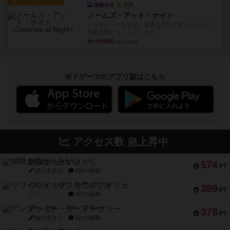
画像付き
充実
ノームズ・アット・ナイト
ベネボレンス女王は、忠実な臣民を称えるための
祝宴を開こうとしています。...
約16時間前
by jurong
ボドゲーマのアプリ版はこちら
アクセス数 急上昇中
無限まちがいさがし
574
PT
紹介文あり
2件の投稿
リワイルド：サウスアメリカ
389
PT
紹介文なし
2件の投稿
アンダー・ザ・テーブラー
378
PT
紹介文あり
1件の投稿