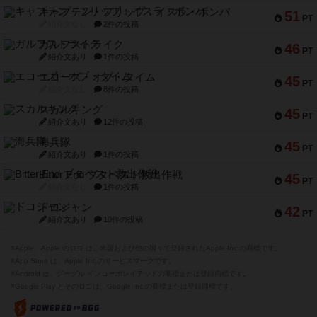
キャプテン・フリップ：イスラ・ボンバ
51
PT
紹介文なし
2件の投稿
ガルフストライク
46
PT
紹介文あり
1件の投稿
エコーズ・オブ・タイム
45
PT
紹介文なし
8件の投稿
スカルキング
45
PT
紹介文あり
12件の投稿
海兵隊
45
PT
紹介文あり
1件の投稿
Bitter End ブタペスト救出作戦
45
PT
紹介文なし
1件の投稿
ドコジャン
42
PT
紹介文あり
10件の投稿
※Apple、Apple のロゴ は、米国および他の国々で登録されたApple Inc.の商標です。
※App Store は、Apple Inc.のサービスマークです。
※Android は、グーグル インコーポレイテッドの商標または登録商標です。
※Google Play とそのロゴは、Google Inc.の商標または登録商標です。