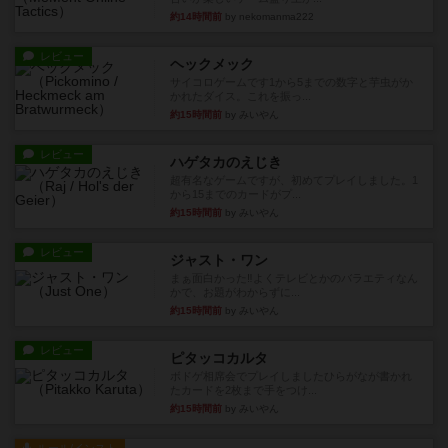
約14時間前
by nekomanma222
レビュー
ヘックメック
サイコロゲームです1から5までの数字と芋虫がか
かれたダイス。これを振っ...
約15時間前
by みいやん
レビュー
ハゲタカのえじき
超有名なゲームですが、初めてプレイしました。1
から15までのカードがプ...
約15時間前
by みいやん
レビュー
ジャスト・ワン
まぁ面白かった‼️よくテレビとかのバラエティなん
かで、お題がわからずに...
約15時間前
by みいやん
レビュー
ピタッコカルタ
ボドゲ相席会でプレイしましたひらがなが書かれ
たカードを2枚まで手をつけ...
約15時間前
by みいやん
ルール/インスト