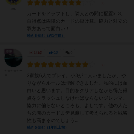
amu
カードをドラフトし、隣人との間に配置x13。
自得点は両隣のカードの掛け算。協力と対立の
双方あって面白い！
続きを読む（約1年前）
皇帝
141名
0名
0
やまやまやー
ま
2家族6人でプレイ。小3が二人いましたが、や
りながらルールは理解できました。私的には面
白いと思います。目的をクリアしながら得た得
点をクラッシュしなければならないジレンマ。
協力に偏らないところも、よしです。他の人た
ちの間のカードまデ見渡して考えられると戦略
性も高まるのでしょう...
続きを読む（1年以上前）