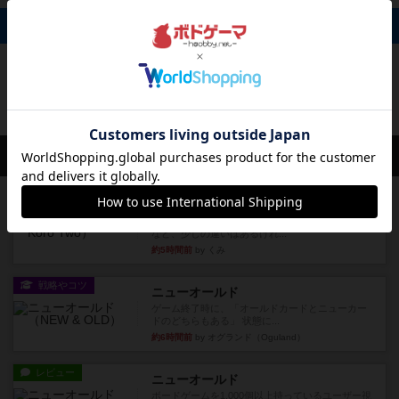
掲示板 0件
投稿を募集しています
会員の新しい投稿
レビュー
街コロ通
街コロとの違いは初めから二つサイコロを振れる
など、少しの違いはあるけれ...
約5時間前
by くみ
戦略やコツ
ニューオールド
ゲーム終了時に、「オールドカードとニューカー
ドのどちらもある」 状態に...
約6時間前
by オグランド（Oguland）
レビュー
ニューオールド
ボードゲームを1,000個以上持っているユーザー視