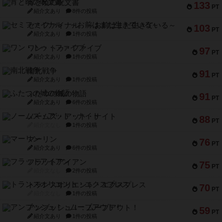
宵と暁の呪文書
133
PT
紹介文あり
8件の投稿
セミファイナル ～お前はまだ生きている～
103
PT
紹介文あり
1件の投稿
ワン・トゥ・ファイブ
97
PT
紹介文あり
1件の投稿
南北戦争
91
PT
紹介文あり
1件の投稿
ふたつの城の物語
91
PT
紹介文あり
6件の投稿
ノームズ・アット・ナイト
88
PT
紹介文なし
1件の投稿
マーリン
76
PT
紹介文あり
6件の投稿
フラットアイアン
75
PT
紹介文なし
2件の投稿
トランスオリエント・エクスプレス
70
PT
紹介文なし
1件の投稿
アンブッシュ！：ムーブアウト！
59
PT
紹介文あり
1件の投稿