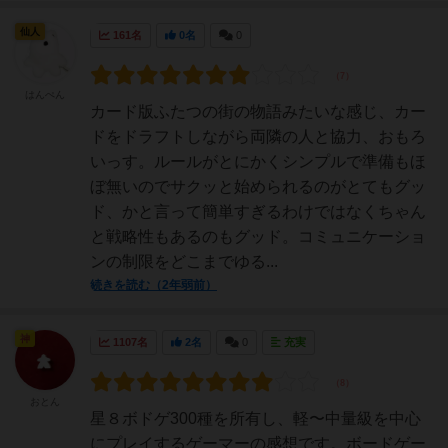
仙人
161名
0名
0
はんぺん
カード版ふたつの街の物語みたいな感じ、カー
ドをドラフトしながら両隣の人と協力、おもろ
いっす。ルールがとにかくシンプルで準備もほ
ぼ無いのでサクッと始められるのがとてもグッ
ド、かと言って簡単すぎるわけではなくちゃん
と戦略性もあるのもグッド。コミュニケーショ
ンの制限をどこまでゆる...
続きを読む（2年弱前）
神
1107名
2名
0
充実
おとん
星８ボドゲ300種を所有し、軽〜中量級を中心
にプレイするゲーマーの感想です。ボードゲー