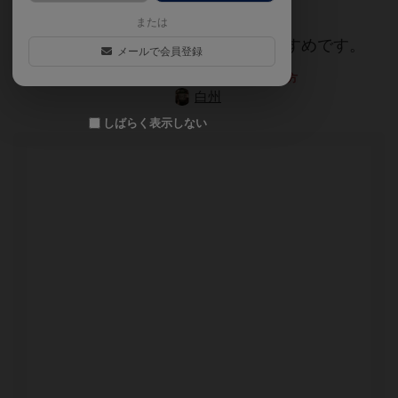
または
ふたつの街の物語が好きな人ならおすすめです。
メールで会員登録
上記文章の執筆にご協力くださった方
白州
しばらく表示しない