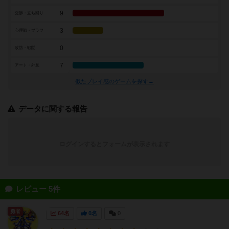
9
交渉・立ち回り
3
心理戦・ブラフ
0
攻防・戦闘
7
アート・外見
似たプレイ感のゲームを探す→
データに関する報告
ログインするとフォームが表示されます
レビュー 5件
勇者
64名
0名
0