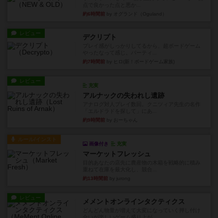
点で良かった点と悪か...
約6時間前
by オグランド（Oguland）
レビュー
デクリプト
プレイ感がしっかりしてるから、超ボードゲーム
やったなって感じ。パーティ...
約7時間前
by ヒロ(新！ボードゲーム家族)
レビュー
充実
アルナックの失われし遺跡
アナログ対人プレイ数回。クニツィア先生の名作
「エルドラドを探して」にあ...
約9時間前
by おーちゃん
ルール/インスト
画像付き
充実
マーケットフレッシュ
目的あなたの店先に農産物の木箱を戦略的に積み
重ねて在庫を最大化し、競合...
約13時間前
by jurong
レビュー
メメントオンラインタクティクス
どんどん物量が増えて大変になっていく押し付け
合いが楽しいゲーム盛り上が...