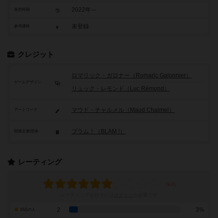
2022年～
発売時期
未登録
参考価格
クレジット
ロマリック・ガロナー（Romaric Galonnier）
ゲームデザイン
リュック・レモンド（Luc Rémond）
マウド・チャルメル（Maud Chalmel）
アートワーク
ブラム！（BLAM !）
関連企業/団体
レーティング
レーティングを行うには
ログイン
が必要です
2
3%
10点の人