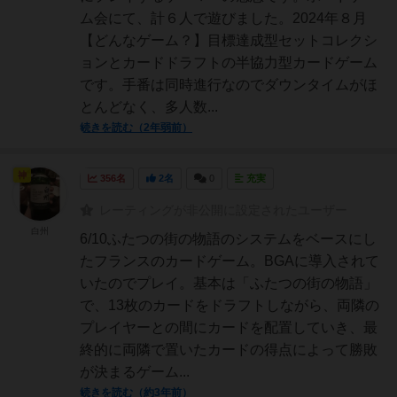
ム会にて、計６人で遊びました。2024年８月
【どんなゲーム？】目標達成型セットコレクシ
ョンとカードドラフトの半協力型カードゲーム
です。手番は同時進行なのでダウンタイムがほ
とんどなく、多人数...
続きを読む（2年弱前）
神
356名
2名
0
充実
レーティングが非公開に設定されたユーザー
白州
6/10ふたつの街の物語のシステムをベースにし
たフランスのカードゲーム。BGAに導入されて
いたのでプレイ。基本は「ふたつの街の物語」
で、13枚のカードをドラフトしながら、両隣の
プレイヤーとの間にカードを配置していき、最
終的に両隣で置いたカードの得点によって勝敗
が決まるゲーム...
続きを読む（約3年前）