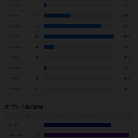
1
2%
9点の人
10
15%
8点の人
21
32%
7点の人
26
40%
6点の人
4
6%
5点の人
0
0%
4点の人
1
2%
3点の人
0
0%
2点の人
0
0%
1点の人
プレイ感の評価
トグルスイッチを押すとプレイ感（
※
）の投票ができます
11
運・確率
14
戦略・判断力