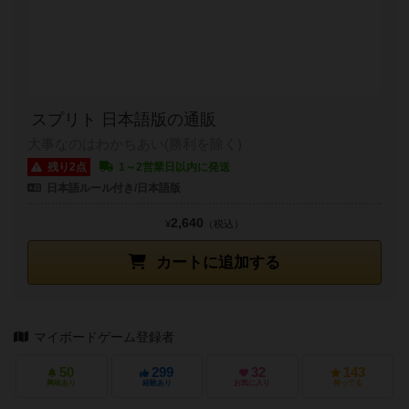
スプリト 日本語版の通販
大事なのはわかちあい(勝利を除く)
残り2点
1～2営業日以内に発送
日本語ルール付き/日本語版
2,640
¥
（税込）
カートに追加する
マイボードゲーム登録者
50
299
32
143
興味あり
経験あり
お気に入り
持ってる