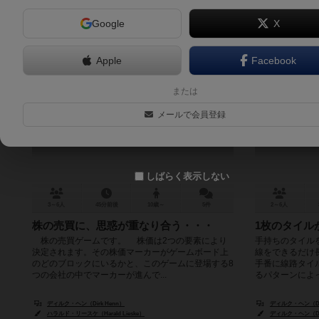
Google
X
Apple
Facebook
スペキュレーション
または
Speculation
メールで会員登録
6.1
しばらく表示しない
3～6人
45分前後
10歳～
5件
2～6人
株の売買に、思惑が重なり合う・・・
1枚のタイル
株の売買ゲームです。 株価は2つの要素により
手持ちのタイル
決定されます。その株価マーカーがゲームボード上
線をできるだけ
のどのブロックにいるかと、このゲームに登場する8
手番に線路タイ
つの会社の中でマーカーが進んで...
るパターンによっ
ディルク・ヘン（Dirk Henn）
ディルク・ヘン（Dir
ハラルド・リースケ（Harald Lieske）
ディルク・ヘン（Dir