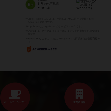
7 Wonders
9
世界の七不思議
位
1919名
※Apple、Apple のロゴ は、米国および他の国々で登録された
Apple Inc.の商標です。
※App Store は、Apple Inc.のサービスマークです。
※Android は、グーグル インコーポレイテッドの商標または登録商
標です。
※Google Play とそのロゴは、Google Inc.の商標または登録商標で
す。
ボードゲームカフェ
運営者情報