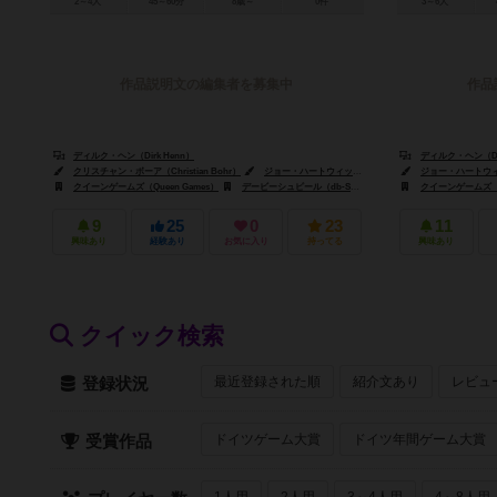
2～4人
45～60分
8歳～
0件
3～6人
作品説明文の編集者を募集中
作品
ディルク・ヘン（Dirk Henn）
ディルク・ヘン（Dir
クリスチャン・ボーア（Christian Bohr）
ジョー・ハートウィッグ（Jo Hartwig）
ジョー・ハートウィッグ
クイーンゲームズ（Queen Games）
デービーシュピール（db-Spiele）
クイーンゲームズ（Qu
9
25
0
23
11
興味あり
経験あり
お気に入り
持ってる
興味あり
クイック検索
最近登録された順
紹介文あり
レビュ
登録状況
ドイツゲーム大賞
ドイツ年間ゲーム大賞
受賞作品
1人用
2人用
3～4人用
4～8人用