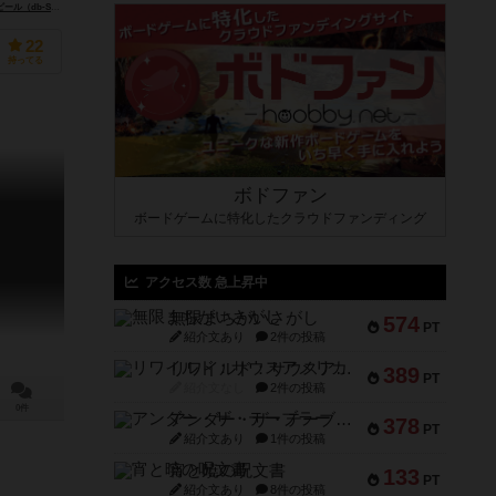
db-Spiele）
22
持ってる
ボドファン
ボードゲームに特化したクラウドファンディング
アクセス数 急上昇中
無限まちがいさがし
574
PT
紹介文あり
2件の投稿
リワイルド：サウスアメリカ
389
PT
紹介文なし
2件の投稿
0件
アンダー・ザ・テーブラー
378
PT
紹介文あり
1件の投稿
宵と暁の呪文書
133
PT
紹介文あり
8件の投稿