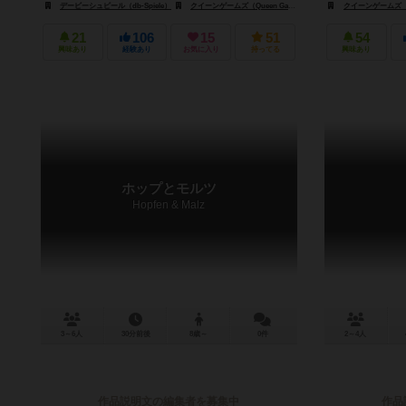
デービーシュピール（db-Spiele）
クイーンゲームズ（Queen Games）
クイーンゲームズ（Qu
21
106
15
51
54
興味あり
経験あり
お気に入り
持ってる
興味あり
ホップとモルツ
Hopfen & Malz
3～6人
30分前後
8歳～
0件
2～4人
作品説明文の編集者を募集中
作品