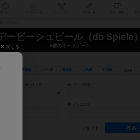
索
新着レビュー
ボードゲーム会
コミュニティ
掲示板一覧
のボードゲーム
デービーシュピール（db Spiele
8個のボードゲーム
閉じる
、
更新順
レート順
登録順
人気順
注目順
投稿数
ワード検索ができます。
検索できます。
プレイ対象人数に含まれるボードゲームを指定します。
目安となる所要時間を指定することができ
遊べる人数
プレイ時間
物などモチーフ・ストーリーを指定することができます。直感的にゲームシステムを理解
ゲーム性を構成するコアシステムです。主
バー
メカニクス
リセット