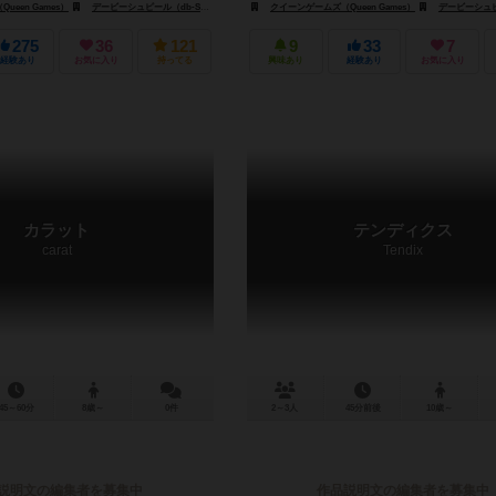
een Games）
デービーシュピール（db-Spiele）
G3
クイーンゲームズ（Queen Games）
デービーシュピール（
275
36
121
9
33
7
経験あり
お気に入り
持ってる
興味あり
経験あり
お気に入り
カラット
テンディクス
carat
Tendix
45～60分
8歳～
0件
2～3人
45分前後
10歳～
説明文の編集者を募集中
作品説明文の編集者を募集中