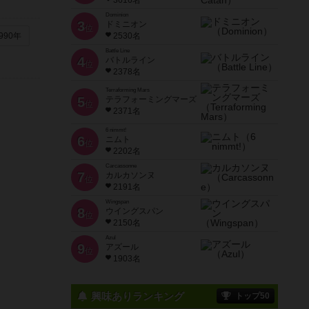
3616名
Dominion
3
ドミニオン
位
990年
2530名
Battle Line
4
バトルライン
位
2378名
Terraforming Mars
5
テラフォーミングマーズ
位
2371名
6 nimmt!
6
ニムト
位
2202名
Carcassonne
7
カルカソンヌ
位
2191名
Wingspan
8
ウイングスパン
位
2150名
Azul
9
アズール
位
1903名
興味ありランキング
トップ50