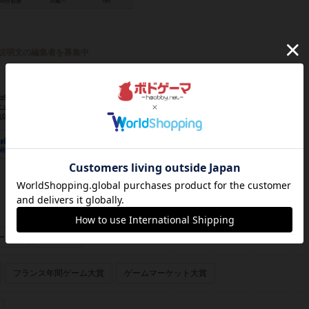
45分前後
10歳～
0件
説明文の編集者を募集中
k Henn）
（Jo Hartwig）
ラインハルト・ホルスト（Reinhard Horst）
een Games）
デービーシュピール（db-Spiele）
23
3
23
経験あり
お気に入り
持ってる
ーあり
画像あり
フランス年間ゲーム大賞
ゲームマーケット大賞