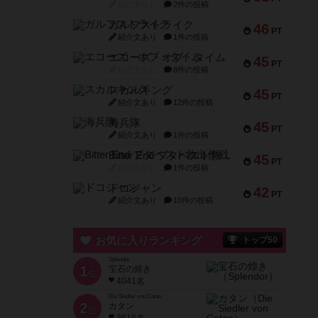
紹介文なし
2件の投稿
ガルフストライク
46
PT
紹介文あり
1件の投稿
エコーズ・オブ・タイム
45
PT
紹介文なし
8件の投稿
スカルキング
45
PT
紹介文あり
12件の投稿
海兵隊
45
PT
紹介文あり
1件の投稿
Bitter End ブタペスト救出作戦
45
PT
紹介文なし
1件の投稿
ドコジャン
42
PT
紹介文あり
10件の投稿
お気に入りランキング
トップ50
Splendor
1
宝石の煌き
位
4041名
Die Siedler von Catan
2
カタン
位