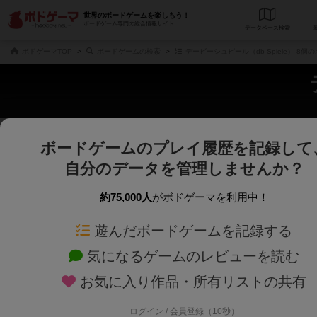
世界のボードゲームを楽しもう！
ボードゲーム専門の総合情報サイト
データベース
検
ボドゲーマTOP
ボードゲームの検索
デービーシュピール（db Spiele） 8個
ボードゲームのプレイ履歴を記録して
さくさく表示
じっくり表示
自分のデータを管理しませんか？
商品名、商品説明文、デザイナー名、テーマ名、メカニクス名を対象にフリー
ゲームデザイナー名を指定して
フリーワード
ゲームデザイナー
約75,000人
がボドゲーマを利用中！
遊んだボードゲームを記録する
対象年齢を指定します。
世界観や登場人
対象年齢
テーマ/フレー
気になるゲームのレビューを読む
お気に入り作品・所有リストの共有
ログイン / 会員登録（10秒）