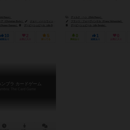
k Henn）
ディルク・ヘン（Dirk Henn）
Christian Bohr）
ジョー・ハートウィッグ（Jo Hartwig）
フランツ・フォーヴィンケル（Franz Vohwinkel）
een Games）
デービーシュピール（db-Spiele）
デービーシュピール（db-Spiele）
10
2
5
0
1
0
経験あり
お気に入り
持ってる
興味あり
経験あり
お気に入り
ハンブラ カードゲーム
ambra: The Card Game