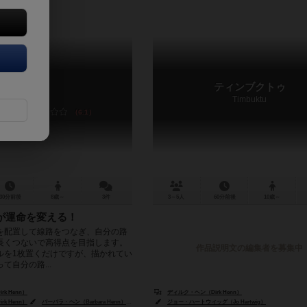
メトロ
ティンブクトゥ
Metro
Timbuktu
6.1
30分前後
8歳～
3件
3～5人
60分前後
10歳～
が運命を変える！
を配置して線路をつなぎ、自分の路
長くつないで高得点を目指します。
作品説明文の編集者を募集中
ルを1枚置くだけですが、描かれてい
て自分の路...
k Henn）
ディルク・ヘン（Dirk Henn）
k Henn）
バーバラ・ヘン（Barbara Henn）
フランツ・フォーヴィンケル（Franz Vohwinkel）
ジョー・ハートウィッグ（Jo Hartwig）