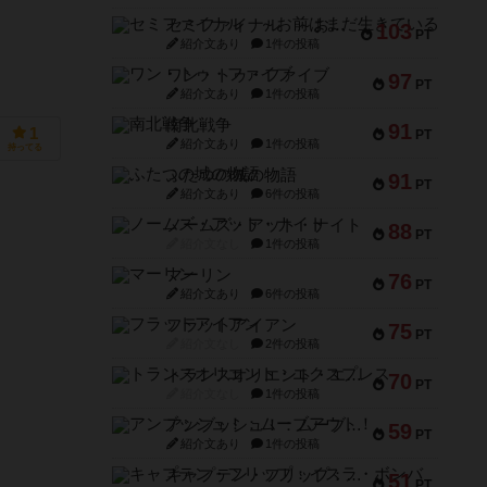
セミファイナル ～お前はまだ生きている～
103
PT
紹介文あり
1件の投稿
ワン・トゥ・ファイブ
97
PT
紹介文あり
1件の投稿
南北戦争
91
1
PT
紹介文あり
1件の投稿
持ってる
ふたつの城の物語
91
PT
紹介文あり
6件の投稿
ノームズ・アット・ナイト
88
PT
紹介文なし
1件の投稿
マーリン
76
PT
紹介文あり
6件の投稿
フラットアイアン
75
PT
紹介文なし
2件の投稿
トランスオリエント・エクスプレス
70
PT
紹介文なし
1件の投稿
アンブッシュ！：ムーブアウト！
59
PT
紹介文あり
1件の投稿
キャプテン・フリップ：イスラ・ボンバ
51
PT