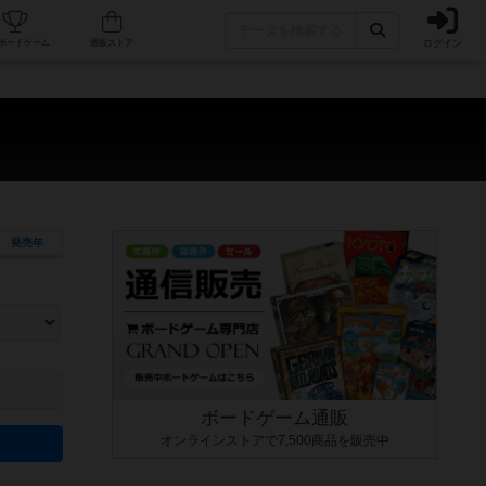
ログイン
カフェ/店舗
人気ボードゲーム
通販ストア
）
発売年
ます。マニュアルを読む時間や参加者へのルール説明時間は含まれていないため、初めて遊
できるよう、中世ファンタジー・クッキング・海賊同士の対決など、ゲームコンセプトを絞
にボードゲームに慣れている方向けの絞込機能です。例えば「ダイスロール」はランダム値
ボードゲーム通販
オンラインストアで7,500商品を販売中