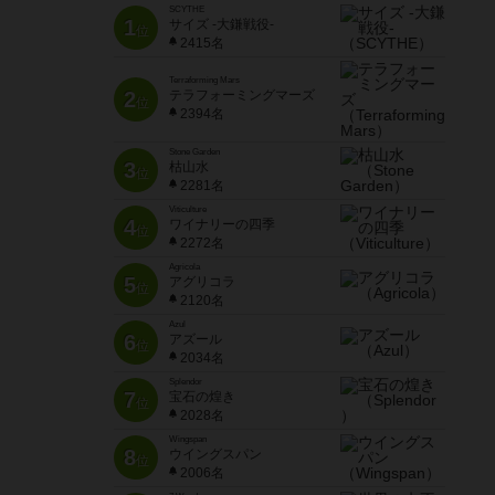
SCYTHE
1
サイズ -大鎌戦役-
位
2415名
Terraforming Mars
2
テラフォーミングマーズ
位
2394名
Stone Garden
3
枯山水
位
2281名
Viticulture
4
ワイナリーの四季
位
2272名
Agricola
5
アグリコラ
位
2120名
Azul
6
アズール
位
2034名
Splendor
7
宝石の煌き
位
2028名
Wingspan
8
ウイングスパン
位
2006名