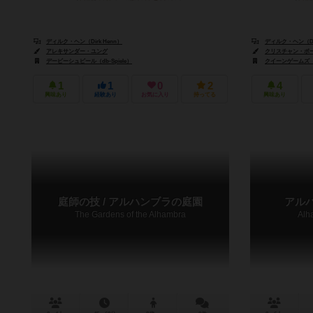
ディルク・ヘン（Dirk Henn）
ディルク・ヘン（Dir
アレキサンダー・ユング
クリスチャン・ボーア（
デービーシュピール（db-Spiele）
クイーンゲームズ（Qu
1
1
0
2
4
興味あり
経験あり
お気に入り
持ってる
興味あり
庭師の技 / アルハンブラの庭園
アル
The Gardens of the Alhambra
Alh