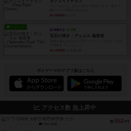
ダグエイトチェス
チェスなのに、ほんの10分で終わります。動きで
敵のコマの種類が分かれば...
約10時間前
by くみ
レビュー
画像付き
充実
宝石の煌き：デュエル 偽造者
筆者が最も好きな2人用ボードゲームである『宝石
の煌めき デュエル』に、...
約11時間前
by 手動人形
ボドゲーマのアプリ版はこちら
アクセス数 急上昇中
リワイルド：サウスアメリカ
552
PT
紹介文なし
2件の投稿