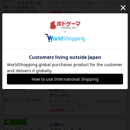
クラマー氏の不朽の名作。新しいボードゲームほ
どおもしろいはず？いいえ。...
約9時間前
by 田中昌平
レビュー
スライプ
メインコマ一つサブコマ四つでそれぞれプレイし
ます。動かし方はコマか壁に...
約10時間前
by くみ
リプレイ
画像付き
リーダーズ
久しぶりに取り出してプレイ。詰めきれなかっ
た…であっさり追い込まれて負...
約10時間前
by くみ
リプレイ
画像付き
ブリックス
久しぶりに取り出してプレイ。記号担当と色担当
に分かれてプレイ。あかんか...
約10時間前
by くみ
レビュー
画像付き