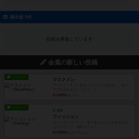
掲示板 0件
投稿を募集しています
会員の新しい投稿
レビュー
マスクメン
マスクメンすごい好き（プロレスも好き）。強い
やつを決めるというより、ジ...
約1時間前
by わー
レビュー
充実
フィッシェン
デジタルソロプレイ。毒のあるゲームを作るあの
人がデザイン。箱絵からもう...
約3時間前
by おーちゃん