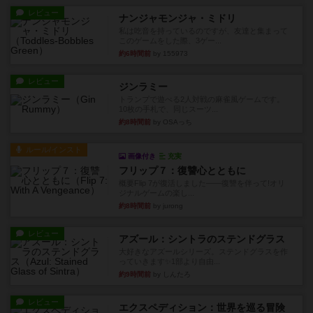
レビュー
ナンジャモンジャ・ミドリ
私は吃音を持っているのですが、友達と集まって
このゲームをした際、3ゲー...
約6時間前
by 155973
レビュー
ジンラミー
トランプで遊べる2人対戦の麻雀風ゲームです。
10枚の手札で、同じスーツ...
約8時間前
by OSAっち
ルール/インスト
画像付き
充実
フリップ７：復讐心とともに
概要Flip 7が復活しました――復讐を伴って!オリ
ジナルゲームの楽し...
約8時間前
by jurong
レビュー
アズール：シントラのステンドグラス
大好きなアズールシリーズ。ステンドグラスを作
っていきます✨1部より自由...
約9時間前
by しんたろ
レビュー
エクスペディション：世界を巡る冒険