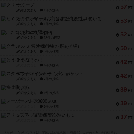
クリーグ
57
PT
紹介文あり
1件の投稿
セミファイナル ～お前はまだ生きている～
53
PT
紹介文あり
1件の投稿
ふたつの街の物語
52
PT
紹介文あり
18件の投稿
クランク! ：冒険者たち（拡張）
50
PT
紹介文あり
4件の投稿
とうほうの！
42
PT
紹介文なし
1件の投稿
スターマイン・ラミー ポケット
42
PT
紹介文あり
2件の投稿
海兵隊
39
PT
紹介文あり
1件の投稿
スーパーストア3000
39
PT
紹介文なし
1件の投稿
フリップ７：復讐心とともに
37
PT
紹介文なし
2件の投稿
※Apple、Apple のロゴ は、米国および他の国々で登録されたApple Inc.の商標です。