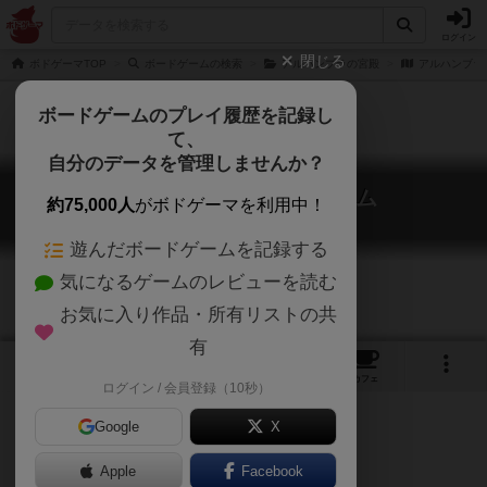
ログイン
閉じる
ボドゲーマTOP
ボードゲームの検索
アルハンブラの宮殿
アルハンブラ
ボードゲームのプレイ履歴を記録し
て、
自分のデータを管理しませんか？
アルハンブラ カードゲーム
約75,000人
がボドゲーマを利用中！
Alhambra: The Card Game
遊んだボードゲームを記録する
気になるゲームのレビューを読む
お気に入り作品・所有リストの共
有
1
2
トップ
画像
動画
レビュー
カフェ
ログイン / 会員登録（10秒）
Google
X
Apple
ご協力ください
Facebook