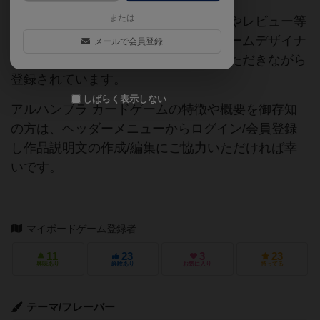
または
当サイトに掲載されている作品説明文やレビュー等
の情報は、ボドゲーマ運営事務局・ゲームデザイナ
メールで会員登録
ーご本人様・有志の皆様にご協力をいただきながら
登録されています。
しばらく表示しない
アルハンブラ カードゲームの特徴や概要を御存知
の方は、ヘッダーメニューからログイン/会員登録
し作品説明文の作成/編集にご協力いただければ幸
いです。
マイボードゲーム登録者
11
23
3
23
興味あり
経験あり
お気に入り
持ってる
テーマ/フレーバー