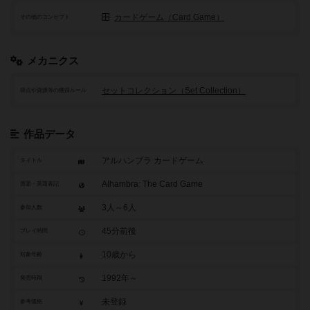
カードゲーム（Card Game）
その他のコンセプト
メカニクス
セットコレクション（Set Collection）
得点や資源等の獲得ルール
作品データ
アルハンブラ カードゲーム
タイトル
Alhambra: The Card Game
原題・英題表記
3人～6人
参加人数
45分前後
プレイ時間
10歳から
対象年齢
1992年～
発売時期
未登録
参考価格