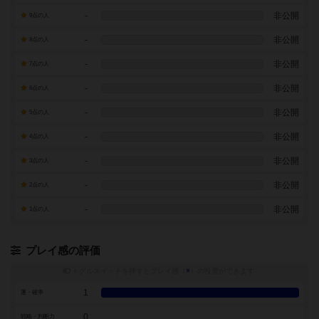
-
非公開
9点の人
-
非公開
8点の人
-
非公開
7点の人
-
非公開
6点の人
-
非公開
5点の人
-
非公開
4点の人
-
非公開
3点の人
-
非公開
2点の人
-
非公開
1点の人
プレイ感の評価
トグルスイッチを押すとプレイ感（
※
）の投票ができます
1
運・確率
0
戦略・判断力