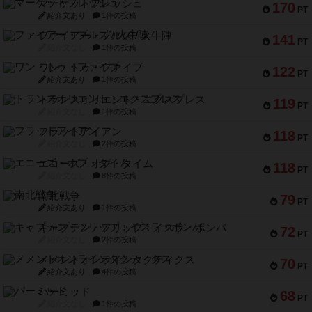
マーケットフレッシュ
170
PT
紹介文あり
1件の投稿
ファイアー・ブルズ / 火牛陣
141
PT
紹介文なし
1件の投稿
ワン・トゥ・ファイブ
122
PT
紹介文あり
1件の投稿
トランスオリエント・エクスプレス
119
PT
紹介文なし
1件の投稿
フラットアイアン
118
PT
紹介文なし
2件の投稿
エコーズ・オブ・タイム
118
PT
紹介文なし
8件の投稿
南北戦争
79
PT
紹介文あり
1件の投稿
キャプテン・フリップ：イスラ・ボンバ
72
PT
紹介文なし
2件の投稿
メメントオンラインタクティクス
70
PT
紹介文あり
4件の投稿
パーミッド
68
PT
紹介文なし
1件の投稿