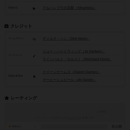
アルハンブラの宮殿（Alhambra）
関連作品
クレジット
ディルク・ヘン（Dirk Henn）
ゲームデザイン
ジョー・ハートウィッグ（Jo Hartwig）
アートワーク
ラインハルト・ホルスト（Reinhard Horst）
クイーンゲームズ（Queen Games）
関連企業/団体
デービーシュピール（db-Spiele）
レーティング
レーティングを行うには
ログイン
が必要です
-
非公開
10点の人