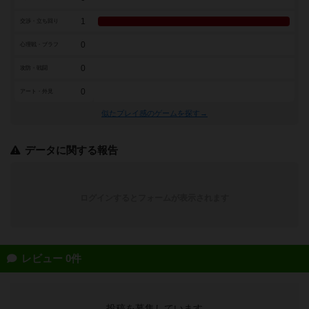
1
交渉・立ち回り
0
心理戦・ブラフ
0
攻防・戦闘
0
アート・外見
似たプレイ感のゲームを探す→
データに関する報告
ログインするとフォームが表示されます
レビュー 0件
投稿を募集しています