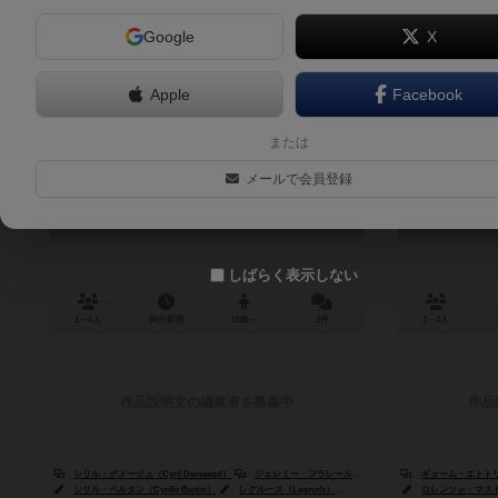
Google
X
Apple
Facebook
アンロック！：ミシックアドベンチ
または
ャー
メールで会員登録
Unlock!: Mythic Adventures
6.2
しばらく表示しない
1～6人
60分前後
10歳～
2件
2～4人
作品説明文の編集者を募集中
作品
シリル・デメージュ（Cyril Demaegd）
ジェレミー・フラレール（Jérémy Fraile）
ギョーム・エトトリ（Gu
ジェレミー・コ
シリル・ベルタン（Cyrille Bertin）
レグルース（Legruth）
マフルダ・ゼリー（Mahulda Jelly
ロレンツォ・マストロイ