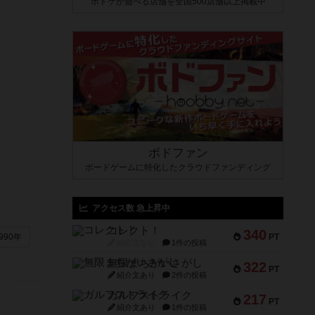
ボドゲが遊べる店舗を全国500店舗以上掲載中
ボドファン
ボードゲームに特化したクラウドファンディング
アクセス数 急上昇中
コレクト！
340
PT
990年
紹介文なし
1件の投稿
無限まちがいさがし
322
PT
紹介文あり
2件の投稿
ガルフストライク
217
PT
紹介文あり
1件の投稿