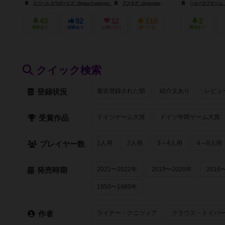
スペース カウボーイズ（Space Cowboys）
アスモデ（Asmodee）
アスモデ・チャイナ（Asmode
ヘルベチアゲーム（Hel
43
92
12
110
2
興味あり
経験あり
お気に入り
持ってる
興味あり
クイック検索
最近登録された順
紹介文あり
レビュ
登録状況
ドイツゲーム大賞
ドイツ年間ゲーム大賞
受賞作品
1人用
2人用
3～4人用
4～8人用
プレイヤー数
2021〜2022年
2019〜2020年
2016
発売時期
1950〜1980年
ライナー・クニツィア
クラウス・トイバ
作者