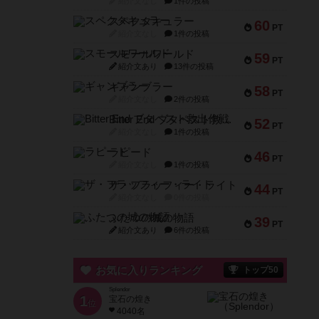
紹介文なし
1件の投稿
スペクタキュラー
60
PT
紹介文なし
1件の投稿
スモールワールド
59
PT
紹介文あり
13件の投稿
ギャンブラー
58
PT
紹介文なし
2件の投稿
Bitter End ブタペスト救出作戦
52
PT
紹介文なし
1件の投稿
ラピード
46
PT
紹介文なし
1件の投稿
ザ・フラッフィー・ライト
44
PT
紹介文なし
0件の投稿
ふたつの城の物語
39
PT
紹介文あり
6件の投稿
お気に入りランキング
トップ50
Splendor
1
宝石の煌き
位
4040名