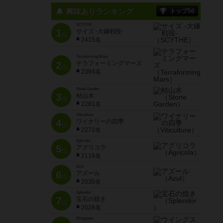
興味ありランキング
トップ50
SCYTHE
1
サイズ -大鎌戦役-
位
2415名
Terraforming Mars
2
テラフォーミングマーズ
位
2394名
Stone Garden
3
枯山水
位
2281名
Viticulture
4
ワイナリーの四季
位
2272名
Agricola
5
アグリコラ
位
2119名
Azul
6
アズール
位
2035名
Splendor
7
宝石の煌き
位
2028名
Wingspan