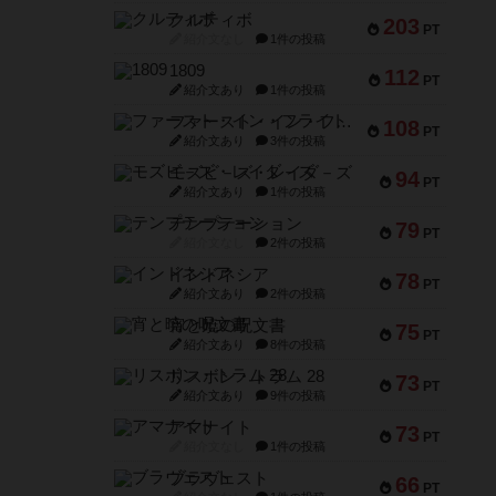
クルティボ
203
PT
紹介文なし
1件の投稿
1809
112
PT
紹介文あり
1件の投稿
ファースト・イン・フライト
108
PT
紹介文あり
3件の投稿
モズビ－ズ・レイダ－ズ
94
PT
紹介文あり
1件の投稿
テンプテーション
79
PT
紹介文なし
2件の投稿
インドネシア
78
PT
紹介文あり
2件の投稿
宵と暁の呪文書
75
PT
紹介文あり
8件の投稿
リスボン・トラム 28
73
PT
紹介文あり
9件の投稿
アマナイト
73
PT
紹介文なし
1件の投稿
ブラヴェスト
66
PT