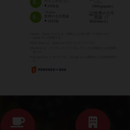
8
ウイングスパン
位
2006名
7 Wonders
9
世界の七不思議
位
1919名
※Apple、Apple のロゴ は、米国および他の国々で登録された
Apple Inc.の商標です。
※App Store は、Apple Inc.のサービスマークです。
※Android は、グーグル インコーポレイテッドの商標または登録商
標です。
※Google Play とそのロゴは、Google Inc.の商標または登録商標で
す。