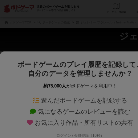
世界のボードゲームを楽しもう！
ボードゲーム専門の総合情報サイト
データベース
検
ボドゲーマTOP
ボードゲームの検索
ジェレミー フラレール（Jérémy Frail
ジェ
ボードゲームのプレイ履歴を記録して
さくさく表示
じっくり表示
自分のデータを管理しませんか？
商品名、商品説明文、デザイナー名、テーマ名、メカニクス名を対象にフリー
ゲームデザイナー名を指定して
フリーワード
ゲームデザイナー
約75,000人
がボドゲーマを利用中！
遊んだボードゲームを記録する
対象年齢を指定します。
世界観や登場人
対象年齢
テーマ/フレー
気になるゲームのレビューを読む
お気に入り作品・所有リストの共有
ログイン / 会員登録（10秒）