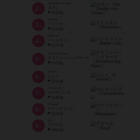
Die Siedler von Catan
2
カタン
位
3616名
Dominion
3
ドミニオン
位
2528名
Battle Line
4
バトルライン
位
2377名
Terraforming Mars
5
テラフォーミングマーズ
位
2370名
6 nimmt!
6
ニムト
位
2201名
Carcassonne
7
カルカソンヌ
位
2190名
Wingspan
8
ウイングスパン
位
2149名
Azul
9
アズール
位
1903名