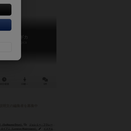
サバトマギカ
Sabbat Magica
60分前後
13歳～
0件
説明文の編集者を募集中
illaume Ettori）
ッホ（Jeremy Koch）
ジェレミー・フラレール（Jérémy Fraile）
）
アニ（Lorenzo Mastroianni）
イスマエル・ポマツ（Ismaël Pommaz）