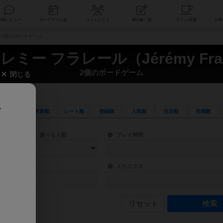
索
新着レビュー
ボードゲーム会
コミュニティ
掲示板一覧
e） 2個のボードゲーム
レミー フラレール（Jérémy Frai
2個のボードゲーム
閉じる
、
更新順
レート順
登録順
人気順
注目順
投稿数
ワード検索ができます。
検索できます。
プレイ対象人数に含まれるボードゲームを指定します。
目安となる所要時間を指定することができ
遊べる人数
プレイ時間
物などモチーフ・ストーリーを指定することができます。直感的にゲームシステムを理解
ゲーム性を構成するコアシステムです。主
バー
メカニクス
リセット