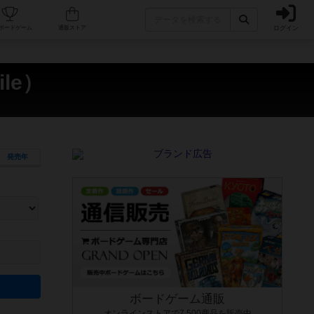
ログイン
カフェ/店舗
人気ボードゲーム
通販ストア
le）
発売年
ます。マニュアルを読む時間や参加者へのルール説明時間は含まれていないため、初めて遊
できるよう、中世ファンタジー・クッキング・海賊同士の対決など、ゲームコンセプトを絞
にボードゲームに慣れている方向けの絞込機能です。例えば「ダイスロール」はランダム値
ボードゲーム通販
オンラインストアで7,500商品を販売中