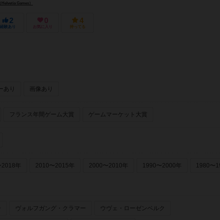
e China）
vetia Games）
2
0
4
経験あり
お気に入り
持ってる
ーあり
画像あり
フランス年間ゲーム大賞
ゲームマーケット大賞
〜2018年
2010〜2015年
2000〜2010年
1990〜2000年
1980〜1
ー
ヴォルフガング・クラマー
ウヴェ・ローゼンベルク