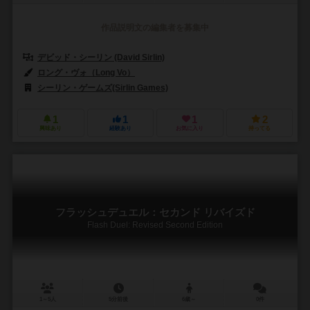
作品説明文の編集者を募集中
デビッド・シーリン (David Sirlin)
ロング・ヴォ（Long Vo）
シーリン・ゲームズ(Sirlin Games)
1
1
1
2
興味あり
経験あり
お気に入り
持ってる
フラッシュデュエル：セカンド リバイズド
Flash Duel: Revised Second Edition
1～5人
5分前後
6歳～
0件