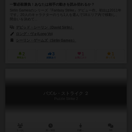
一撃必殺勝負！あなたは相手の動きを読み切れるか？
Sirlin Gamesのシリーズ『Fantasy Strike』デビュー作。初出は2011年
です。20人のキャラクターのうち1人を選んで18エリア内で移動し、
間合いを決めて...
デビッド・シーリン（David Sirlin）
ロング・ヴォ(Long Vo)
シーリン・ゲームズ（Sirlin Games）
2
3
1
1
興味あり
経験あり
お気に入り
持ってる
パズル・ストライク ２
Puzzle Strike 2
1～4人
20～30分
13歳～
0件