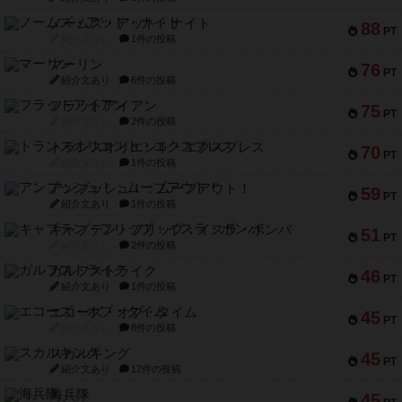
ノームズ・アット・ナイト
88
PT
紹介文なし
1件の投稿
マーリン
76
PT
紹介文あり
6件の投稿
フラットアイアン
75
PT
紹介文なし
2件の投稿
トランスオリエント・エクスプレス
70
PT
紹介文なし
1件の投稿
アンブッシュ！：ムーブアウト！
59
PT
紹介文あり
1件の投稿
キャプテン・フリップ：イスラ・ボンバ
51
PT
紹介文なし
2件の投稿
ガルフストライク
46
PT
紹介文あり
1件の投稿
エコーズ・オブ・タイム
45
PT
紹介文なし
8件の投稿
スカルキング
45
PT
紹介文あり
12件の投稿
海兵隊
45