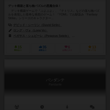
デッキ構築と落ち物パズルの悪魔合体！
デッキ構築ゲームで『ぷよぷよ』、『テトリス』などの落ち物パズ
ルを表現した怪奇な発想のゲーム！ 『YOMI』でお馴染み『Fantasy
Strike』シリーズのキャラクター...
デビッド・シーリン（David Sirlin）
ロング・ヴォ（Long Vo）
ペガサス・シュピーレ（Pegasus Spiele）
シーリン・ゲームズ（Sirli
15
35
6
13
興味あり
経験あり
お気に入り
持ってる
パンダンテ
Pandante