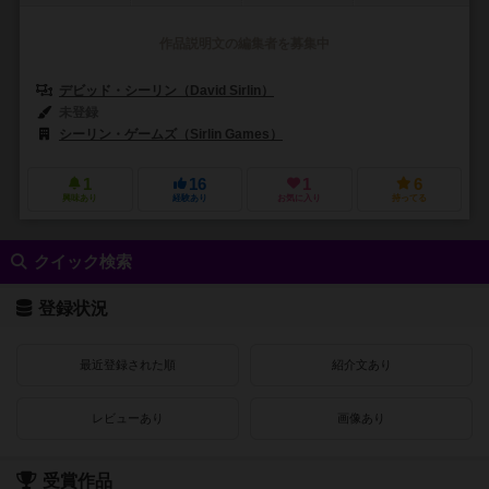
作品説明文の編集者を募集中
デビッド・シーリン（David Sirlin）
未登録
シーリン・ゲームズ（Sirlin Games）
1
16
1
6
興味あり
経験あり
お気に入り
持ってる
クイック検索
登録状況
最近登録された順
紹介文あり
レビューあり
画像あり
受賞作品