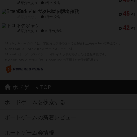
PT
紹介文あり
1件の投稿
Bitter End ブタペスト救出作戦
45
PT
紹介文なし
1件の投稿
ドコジャン
42
PT
紹介文あり
10件の投稿
※Apple、Apple のロゴ は、米国および他の国々で登録されたApple Inc.の商標です。
※App Store は、Apple Inc.のサービスマークです。
※Android は、グーグル インコーポレイテッドの商標または登録商標です。
※Google Play とそのロゴは、Google Inc.の商標または登録商標です。
ボドゲーマTOP
ボードゲームを検索する
ボードゲームの新着レビュー
ボードゲーム会情報