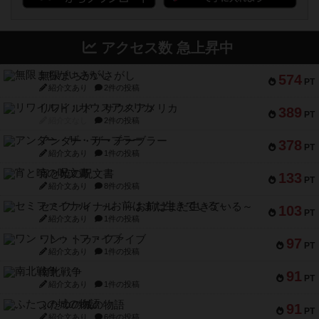
アクセス数 急上昇中
無限まちがいさがし
574
PT
紹介文あり
2件の投稿
リワイルド：サウスアメリカ
389
PT
紹介文なし
2件の投稿
アンダー・ザ・テーブラー
378
PT
紹介文あり
1件の投稿
宵と暁の呪文書
133
PT
紹介文あり
8件の投稿
セミファイナル ～お前はまだ生きている～
103
PT
紹介文あり
1件の投稿
ワン・トゥ・ファイブ
97
PT
紹介文あり
1件の投稿
南北戦争
91
PT
紹介文あり
1件の投稿
ふたつの城の物語
91
PT
紹介文あり
6件の投稿