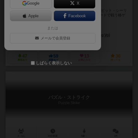
Google
X
カードで戦う、格闘ゲーム。
アメリカのインテリ格闘ゲームオタクDavid Sirlin(デイビット・シーリ
ン、MIT卒。※注1)が格ゲー好き過ぎて開発した、「カードで戦う格ゲ
Apple
Facebook
ー」です。 ですが、このゲ...
または
デビッド・シーリン (David Sirlin)
ゲンゾーマン(GENZOMAN)
ロング・ヴォ(Long Vo)
メールで会員登録
シーリン・ゲームズ (Sirlin Games)
47
59
13
36
興味あり
経験あり
お気に入り
持ってる
しばらく表示しない
パズル・ストライク
Puzzle Strike
2～4人
20分前後
8歳～
1件