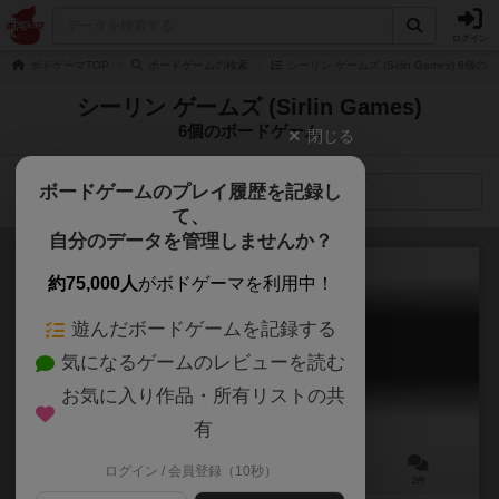
ログイン
ボドゲーマTOP
ボードゲームの検索
シーリン ゲームズ (Sirlin Games) 6個
シーリン ゲームズ (Sirlin Games)
6個のボードゲーム
閉じる
ボードゲームのプレイ履歴を記録し
検索メニュー
て、
自分のデータを管理しませんか？
約75,000人
がボドゲーマを利用中！
遊んだボードゲームを記録する
ヨミ（セカンドエディション）
気になるゲームのレビューを読む
YOMI:2nd Edition
5.6
お気に入り作品・所有リストの共
有
ログイン / 会員登録（10秒）
1～4人
20分前後
9歳～
2件