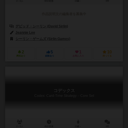
2～6人
30分前後
13歳～
0件
作品説明文の編集者を募集中
デビッド・シーリン (David Sirlin)
Jeannie Lee
シーリン・ゲームズ (Sirlin Games)
2
5
1
10
興味あり
経験あり
お気に入り
持ってる
コデックス
Codex: Card-Time Strategy – Core Set
2～5人
45分前後
13歳～
0件