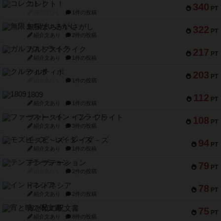
コレクト！
340
PT
紹介文なし
1件の投稿
無限まちがいさがし
322
PT
紹介文あり
2件の投稿
ガルフストライク
217
PT
紹介文あり
1件の投稿
クルティボ
203
PT
紹介文なし
1件の投稿
1809
112
PT
紹介文あり
1件の投稿
ファースト・イン・フライト
108
PT
紹介文あり
3件の投稿
モズビ－ズ・レイダ－ズ
94
PT
紹介文あり
1件の投稿
テンプテーション
79
PT
紹介文なし
2件の投稿
インドネシア
78
PT
紹介文あり
2件の投稿
宵と暁の呪文書
75
PT
紹介文あり
8件の投稿