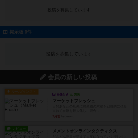
投稿を募集しています
掲示板 0件
投稿を募集しています
会員の新しい投稿
ルール/インスト
画像付き
充実
マーケットフレッシュ
目的あなたの店先に農産物の木箱を戦略的に積み
重ねて在庫を最大化し、競合...
2分前
by jurong
レビュー
メメントオンラインタクティクス
どんどん物量が増えて大変になっていく押し付け