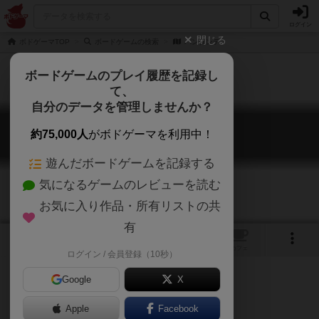
ログイン
閉じる
ボドゲーマTOP
ボードゲームの検索
パンダンテ
ボードゲームのプレイ履歴を記録し
て、
自分のデータを管理しませんか？
パンダンテ
約75,000人
がボドゲーマを利用中！
Pandante
遊んだボードゲームを記録する
気になるゲームのレビューを読む
お気に入り作品・所有リストの共
有
2
トップ
画像
動画
レビュー
カフェ
ログイン / 会員登録（10秒）
Google
X
FantasyStrike
ポーカー
パンダ
Apple
Facebook