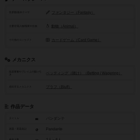
ファンタジー（Fantasy）
世界観/基本テーマ
動物（Animal）
主要登場人物/職業や生物
カードゲーム（Card Game）
その他のコンセプト
メカニクス
投資要素やプレイ上の駆け引
ベッティング（賭け）（Betting / Wagering）
き
ブラフ（Bluff）
頻出するメカニクス
作品データ
パンダンテ
タイトル
Pandante
原題・英題表記
2人～6人
参加人数