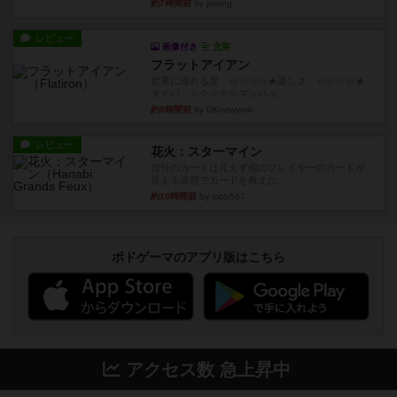
約7時間前
by jurong
レビュー
画像付き
充実
フラットアイアン
世界に浸れる度 ☆☆☆☆★楽しさ ☆☆☆☆★
タイパ ☆☆☆☆☆マンハッ...
約8時間前
by DKnewyork
レビュー
花火：スターマイン
自分のカードは見えず他のプレイヤーのカードが
見える状態でカードを教えた...
約10時間前
by mob567
ボドゲーマのアプリ版はこちら
アクセス数 急上昇中