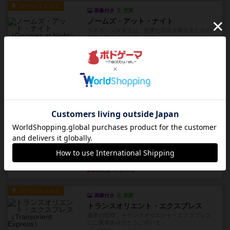
ルール/インスト
画像付き
充実
ノームズ・アット・ナイト
ベネボレンス女王は、忠実な臣民を称えるための
祝宴を開こうとしています。...
約3時間前
by jurong
レビュー
画像付き
充実
フラットアイアン
1~2人に限定された、エンジンビルド系のシステ
ム選んだ企業ボードに街で...
約4時間前
by あくり
ルール/インスト
画像付き
充実
キャプテン・フリップ：イスラ・ボンバ
イスラ・ボンバを探しに出航!潜水艦を装備し、あ
なたの乗組員を監獄から解...
約6時間前
by jurong
ルール/インスト
画像付き
充実
トランスオリエント・エクスプレス
乗客の皆様、トランスオリエント・エクスプレス
にご乗車ありがとうございま...