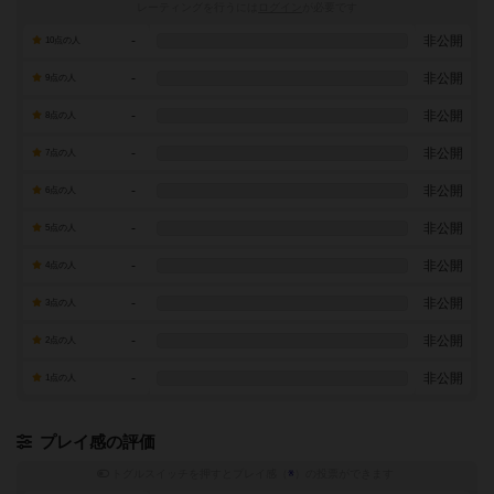
レーティングを行うには
ログイン
が必要です
-
非公開
10点の人
-
非公開
9点の人
-
非公開
8点の人
-
非公開
7点の人
-
非公開
6点の人
-
非公開
5点の人
-
非公開
4点の人
-
非公開
3点の人
-
非公開
2点の人
-
非公開
1点の人
プレイ感の評価
トグルスイッチを押すとプレイ感（
※
）の投票ができます