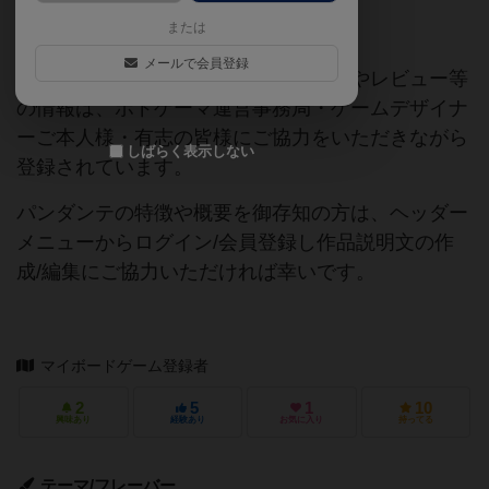
または
ご協力ください
メールで会員登録
当サイトに掲載されている作品説明文やレビュー等
の情報は、ボドゲーマ運営事務局・ゲームデザイナ
ーご本人様・有志の皆様にご協力をいただきながら
しばらく表示しない
登録されています。
パンダンテの特徴や概要を御存知の方は、ヘッダー
メニューからログイン/会員登録し作品説明文の作
成/編集にご協力いただければ幸いです。
マイボードゲーム登録者
2
5
1
10
興味あり
経験あり
お気に入り
持ってる
テーマ/フレーバー