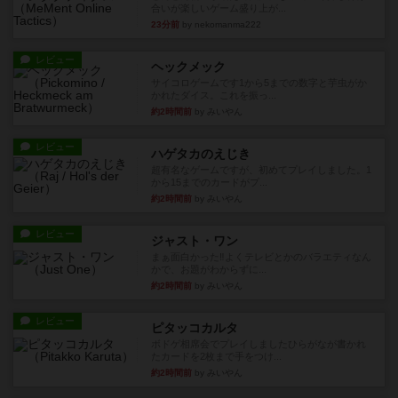
合いが楽しいゲーム盛り上が...
23分前
by nekomanma222
レビュー
ヘックメック
サイコロゲームです1から5までの数字と芋虫がか
かれたダイス。これを振っ...
約2時間前
by みいやん
レビュー
ハゲタカのえじき
超有名なゲームですが、初めてプレイしました。1
から15までのカードがプ...
約2時間前
by みいやん
レビュー
ジャスト・ワン
まぁ面白かった‼️よくテレビとかのバラエティなん
かで、お題がわからずに...
約2時間前
by みいやん
レビュー
ピタッコカルタ
ボドゲ相席会でプレイしましたひらがなが書かれ
たカードを2枚まで手をつけ...
約2時間前
by みいやん