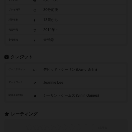
30分前後
プレイ時間
13歳から
対象年齢
2014年～
発売時期
未登録
参考価格
クレジット
デビッド・シーリン (David Sirlin)
ゲームデザイン
Jeannie Lee
アートワーク
シーリン・ゲームズ (Sirlin Games)
関連企業/団体
レーティング