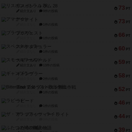
リスボン・トラム 28
73
PT
紹介文あり
9件の投稿
アマナイト
73
PT
紹介文なし
1件の投稿
ブラヴェスト
66
PT
紹介文なし
1件の投稿
スペクタキュラー
60
PT
紹介文なし
1件の投稿
スモールワールド
59
PT
紹介文あり
13件の投稿
ギャンブラー
58
PT
紹介文なし
2件の投稿
Bitter End ブタペスト救出作戦
52
PT
紹介文なし
1件の投稿
ラピード
46
PT
紹介文なし
1件の投稿
ザ・フラッフィー・ライト
44
PT
紹介文なし
0件の投稿
ふたつの城の物語
39
PT