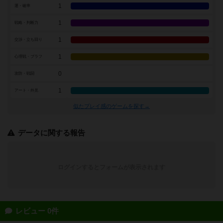
1
運・確率
1
戦略・判断力
1
交渉・立ち回り
1
心理戦・ブラフ
0
攻防・戦闘
1
アート・外見
似たプレイ感のゲームを探す→
データに関する報告
ログインするとフォームが表示されます
レビュー 0件