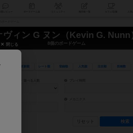
索
新着レビュー
ボードゲーム会
コミュニティ
掲示板一覧
8個のボードゲーム
ヴィン G ヌン（Kevin G. Nun
8個のボードゲーム
閉じる
、
更新順
レート順
登録順
人気順
注目順
投稿数
ワード検索ができます。
検索できます。
プレイ対象人数に含まれるボードゲームを指定します。
目安となる所要時間を指定することができ
遊べる人数
プレイ時間
物などモチーフ・ストーリーを指定することができます。直感的にゲームシステムを理解
ゲーム性を構成するコアシステムです。主
バー
メカニクス
リセット