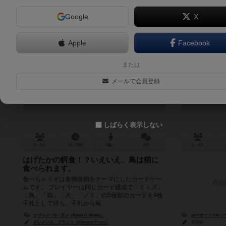
Google
X
Apple
Facebook
たべちゃうぞ
または
Food Chain / All You Can Eat
メールで会員登録
6.2
しばらく表示しない
3～6人
15～30分
8歳～
5件
1～5人
はげたかの餌食！？いえいえ、鳥は猫に
食べられます。
食べちゃうぞは食物連鎖をテーマにしたカードゲー
作品
ムです。 プレイヤーは同じカード構成で「ミミズ」
「鳥」「猫」「犬」「ノミ」の5種類のカードを9枚
手札として持ち、手札から毎...
ケヴィン・G・ヌン（Kevin G. Nunn）
ルーサー・ベル・ヘンドリ
クレメンス・フランツ（Klemens Franz）
未登録