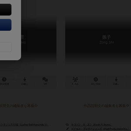
龍虎鳳雲
孫子
Dragon Tides
Zong Shi
60分前後
13歳～
1件
3～5人
60～90分
13歳～
説明文の編集者を募集中
作品説明文の編集者を募集中
ックス5世（Luther Bell Hendricks V）
ケヴィン・G・ヌン（Kevin G. Nunn）
ケヴィン・G・ヌン（Kevin G. Nunn）
ピクセル・プロダクションズ（Pixel Productions Inc.）