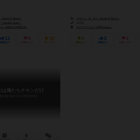
evin G. Nunn）
ケヴィン・G・ヌン（Kevin G. Nunn）
rald Lieske）
未登録
（ABACUSSPIELE）
エイプ ゲームズ（APE Games）
13
0
16
5
3
0
経験あり
お気に入り
持ってる
興味あり
経験あり
お気に入り
のは俺たちチキンだけ
body but Us Chickens