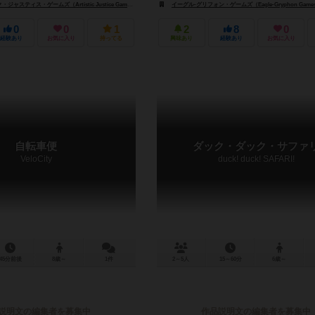
スティス・ゲームズ（Artistic Justice Games）
イーグル-グリフォン・ゲームズ（Eagle-Gryphon Game
0
0
1
2
8
0
経験あり
お気に入り
持ってる
興味あり
経験あり
お気に入り
自転車便
ダック・ダック・サファ
VeloCity
duck! duck! SAFARI!
45分前後
8歳～
1件
2～5人
15～60分
6歳～
説明文の編集者を募集中
作品説明文の編集者を募集中