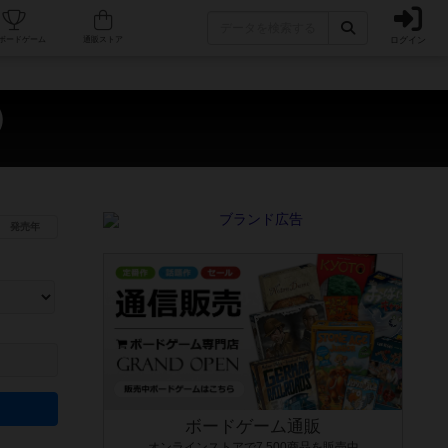
ログイン
カフェ/店舗
人気ボードゲーム
通販ストア
n）
発売年
ます。マニュアルを読む時間や参加者へのルール説明時間は含まれていないため、初めて遊
できるよう、中世ファンタジー・クッキング・海賊同士の対決など、ゲームコンセプトを絞
にボードゲームに慣れている方向けの絞込機能です。例えば「ダイスロール」はランダム値
ボードゲーム通販
オンラインストアで7,500商品を販売中