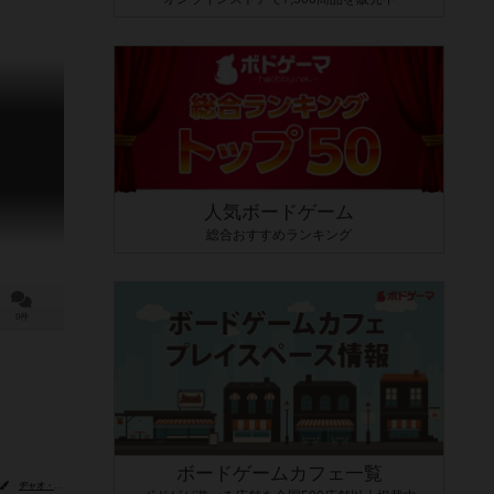
人気ボードゲーム
総合おすすめランキング
0件
ボードゲームカフェ一覧
ヂャオ・ルン・クアン（Zhao Run Quan）
シリル・ファン・デル・ヘーゲン（Cyril Van Der Haegen）