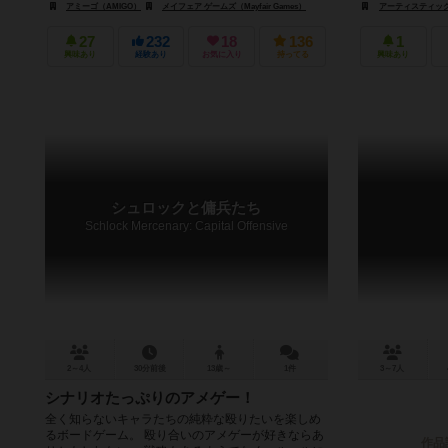
アミーゴ（AMIGO）
メイフェア ゲームズ（Mayfair Games）
アーティスティック・ジャ
27
232
18
136
1
興味あり
経験あり
お気に入り
持ってる
興味あり
シュロックと傭兵たち
Schlock Mercenary: Capital Offensive
2～4人
30分前後
13歳～
1件
3～7人
シナリオたっぷりのアメゲー！
全く知らないキャラたちの純粋な殴りたいを楽しめ
るボードゲーム。 殴り合いのアメゲーが好きならあ
作品