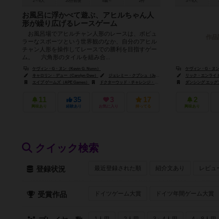
2～6人
20分前後
8歳～
2件
3～6人
お風呂に浮かべて遊ぶ、アヒルちゃん人
形が繰り広げるレースゲーム
お風呂場でアヒルチャン人形のレースは、ポピュ
作品
ラーなスポーツという世界観のなか、自分のアヒル
チャン人形を操作してレースでの勝利を目指すゲー
ム。 六角形のタイルを組み合...
ケヴィン・G・ヌン（Kevin G. Nunn）
ケヴィン・G・ヌン（K
キャロリン・デュー（Carolyn Dew）
ジェレミー・クプシュ（Jeremy Kupsch）
リック・エンライト（R
エイプ ゲームズ（APE Games）
ドクターウッド・チャレンジ・セントレ（Dr. Wood Challenge Centre）
ダンシング エッグプラ
11
35
3
17
2
興味あり
経験あり
お気に入り
持ってる
興味あり
クイック検索
最近登録された順
紹介文あり
レビュ
登録状況
ドイツゲーム大賞
ドイツ年間ゲーム大賞
受賞作品
1人用
2人用
3～4人用
4～8人用