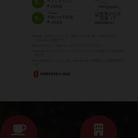
8
ウイングスパン
位
2006名
7 Wonders
9
世界の七不思議
位
1919名
※Apple、Apple のロゴ は、米国および他の国々で登録された
Apple Inc.の商標です。
※App Store は、Apple Inc.のサービスマークです。
※Android は、グーグル インコーポレイテッドの商標または登録商
標です。
※Google Play とそのロゴは、Google Inc.の商標または登録商標で
す。