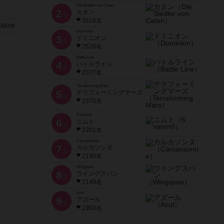
Die Siedler von Catan
2
カタン
位
3616名
990年
Dominion
3
ドミニオン
位
2528名
Battle Line
4
バトルライン
位
2377名
Terraforming Mars
5
テラフォーミングマーズ
位
2370名
6 nimmt!
6
ニムト
位
2201名
Carcassonne
7
カルカソンヌ
位
2190名
Wingspan
8
ウイングスパン
位
2149名
Azul
9
アズール
位
1903名