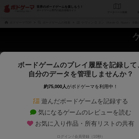
世界のボードゲームを楽しもう！
ボードゲーム専門の総合情報サイト
データベース
検
ボドゲーマTOP
ボードゲームの検索
ケヴィン G ヌン（Kevin G. Nunn） 
ケ
ボードゲームのプレイ履歴を記録して
さくさく表示
じっくり表示
自分のデータを管理しませんか？
商品名、商品説明文、デザイナー名、テーマ名、メカニクス名を対象にフリー
ゲームデザイナー名を指定して
フリーワード
ゲームデザイナー
約75,000人
がボドゲーマを利用中！
遊んだボードゲームを記録する
対象年齢を指定します。
世界観や登場人
対象年齢
テーマ/フレー
気になるゲームのレビューを読む
お気に入り作品・所有リストの共有
ログイン / 会員登録（10秒）