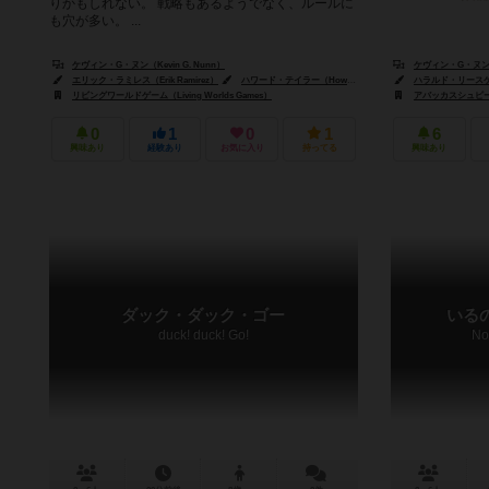
りかもしれない。 戦略もあるようでなく、ルールに
も穴が多い。 ...
ケヴィン・G・ヌン（Kevin G. Nunn）
ケヴィン・G・ヌン（K
エリック・ラミレス（Erik Ramirez）
ハワード・テイラー（Howard Tayler）
ハラルド・リースケ（Ha
リビングワールドゲーム（Living Worlds Games）
アバッカスシュピール
0
1
0
1
6
興味あり
経験あり
お気に入り
持ってる
興味あり
ダック・ダック・ゴー
いる
duck! duck! Go!
No