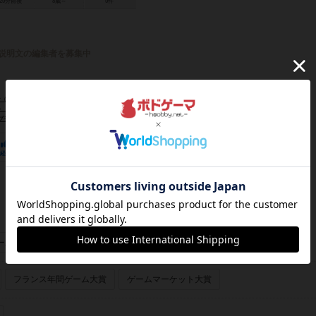
20分前後
8歳～
0件
説明文の編集者を募集中
evin G. Nunn）
ick Enright）
ント ゲームズ（Dancing Eggplant Games）
ベンデッタ（Vendetta）
ズィーマンゲームズ（Z-Man Games）
36
5
25
経験あり
お気に入り
持ってる
ーあり
画像あり
フランス年間ゲーム大賞
ゲームマーケット大賞