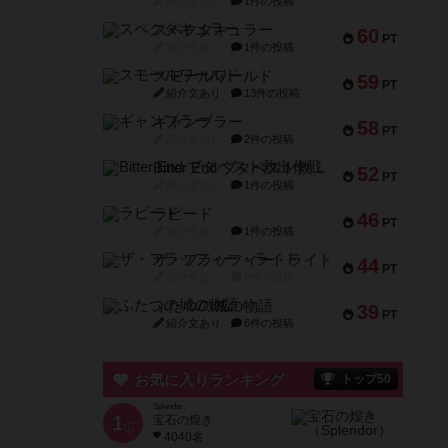
紹介文なし
1件の投稿
スペクタキュラー
60
PT
紹介文なし
1件の投稿
スモールワールド
59
PT
紹介文あり
13件の投稿
ギャンブラー
58
PT
紹介文なし
2件の投稿
Bitter End ブタペスト救出作戦
52
PT
紹介文なし
1件の投稿
ラピード
46
PT
紹介文なし
1件の投稿
ザ・フラッフィー・ライト
44
PT
紹介文なし
0件の投稿
ふたつの城の物語
39
PT
紹介文あり
6件の投稿
お気に入りランキング
トップ50
Splendor
1
宝石の煌き
位
4040名