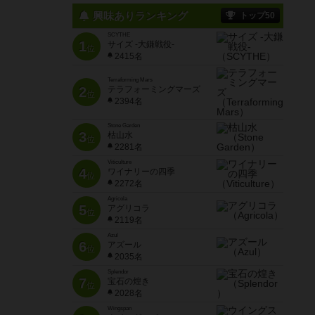
興味ありランキング
トップ50
SCYTHE
1
サイズ -大鎌戦役-
位
2415名
Terraforming Mars
2
テラフォーミングマーズ
位
2394名
Stone Garden
3
枯山水
位
2281名
Viticulture
4
ワイナリーの四季
位
2272名
Agricola
5
アグリコラ
位
2119名
Azul
6
アズール
位
2035名
Splendor
7
宝石の煌き
位
2028名
Wingspan