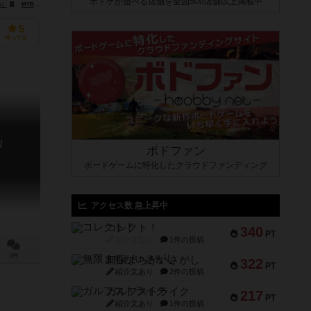
ボドゲが遊べる店舗を全国500店舗以上掲載中
s）
MYBG（MYBG Co.）
5
持ってる
リ
ボドファン
ボードゲームに特化したクラウドファンディング
アクセス数 急上昇中
コレクト！
340
PT
紹介文なし
1件の投稿
0件
無限まちがいさがし
322
PT
紹介文あり
2件の投稿
ガルフストライク
217
PT
紹介文あり
1件の投稿