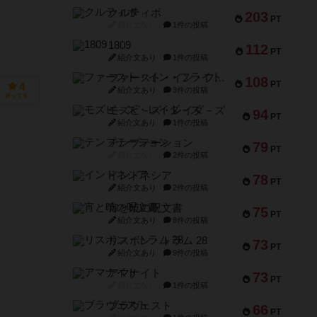
クルティボ
203
PT
紹介文なし
1件の投稿
1809
112
PT
紹介文あり
1件の投稿
ファースト・イン・フライト
108
PT
4
紹介文あり
3件の投稿
持ってる
モズビ－ズ・レイダ－ズ
94
PT
紹介文あり
1件の投稿
テンプテーション
79
PT
紹介文なし
2件の投稿
インドネシア
78
PT
紹介文あり
2件の投稿
宵と暁の呪文書
75
PT
紹介文あり
8件の投稿
リスボン・トラム 28
73
PT
紹介文あり
9件の投稿
アマナイト
73
PT
紹介文なし
1件の投稿
ブラヴェスト
66
PT