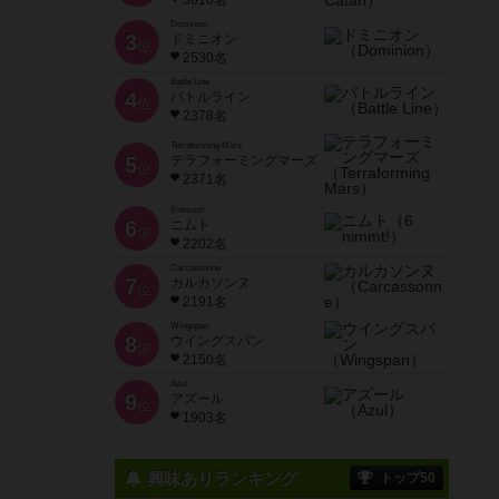
3616名
Dominion
3
ドミニオン
位
2530名
Battle Line
4
バトルライン
位
2378名
Terraforming Mars
5
テラフォーミングマーズ
位
2371名
6 nimmt!
6
ニムト
位
2202名
Carcassonne
7
カルカソンヌ
位
2191名
Wingspan
8
ウイングスパン
位
2150名
Azul
9
アズール
位
1903名
興味ありランキング
トップ50