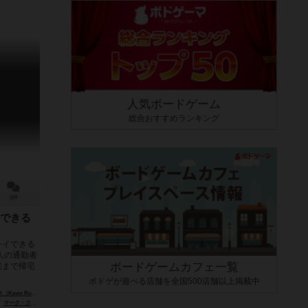
人気ボードゲーム
総合おすすめランキング
0件
できる
レイできる
人の通勤者
ボードゲームカフェ一覧
宅まで帰宅
ボドゲが遊べる店舗を全国500店舗以上掲載中
n Rodgers）
マーク・クワイア（Mark Quire）