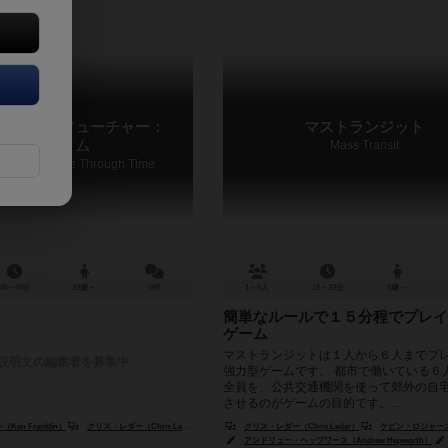
ゥ・ザ・フューチャー：
マストランジット
ルー・タイム
Mass Transit
he Future: Dice Through Time
45～60分
10歳～
0件
1～6人
15～20分
8歳～
簡単なルールで１５分程でプレイ
ゲーム
マストランジットは１人から６人までプ
説明文の編集者を募集中
強力型ゲームです。 都市で働いている６
全員を、公共交通機関を使って郊外の自
させるのがゲームの目的です。...
en Franklin）
クリス・レダー（Chris Leder）
ケビン・ロジャース（Kevin Rodgers）
クリス・レダー（Chris Leder）
ケビン・ロジャース（Kevi
アンドリュー・ヘップワース（Andrew Hepworth）