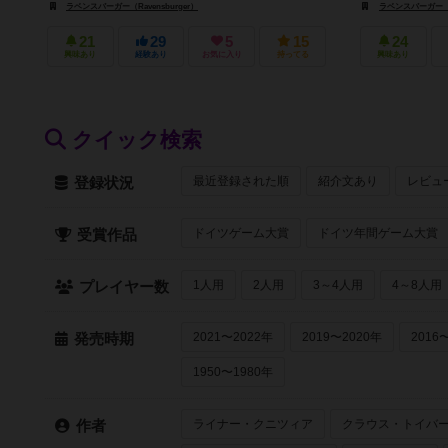
ラベンスバーガー（Ravensburger）
ラベンスバーガー（Rave
21
29
5
15
24
興味あり
経験あり
お気に入り
持ってる
興味あり
クイック検索
最近登録された順
紹介文あり
レビュ
登録状況
ドイツゲーム大賞
ドイツ年間ゲーム大賞
受賞作品
1人用
2人用
3～4人用
4～8人用
プレイヤー数
2021〜2022年
2019〜2020年
2016
発売時期
1950〜1980年
ライナー・クニツィア
クラウス・トイバ
作者