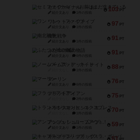
セミファイナル ～お前はまだ生きている～
103
PT
紹介文あり
1件の投稿
ワン・トゥ・ファイブ
97
PT
紹介文あり
1件の投稿
南北戦争
91
PT
紹介文あり
1件の投稿
ふたつの城の物語
91
PT
紹介文あり
6件の投稿
ノームズ・アット・ナイト
88
PT
紹介文なし
1件の投稿
マーリン
76
PT
紹介文あり
6件の投稿
フラットアイアン
75
PT
紹介文なし
2件の投稿
トランスオリエント・エクスプレス
70
PT
紹介文なし
1件の投稿
アンブッシュ！：ムーブアウト！
59
PT
紹介文あり
1件の投稿
キャプテン・フリップ：イスラ・ボンバ
51
PT