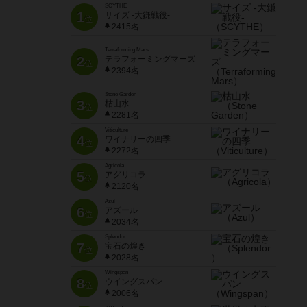
SCYTHE
1
サイズ -大鎌戦役-
位
2415名
Terraforming Mars
2
テラフォーミングマーズ
位
2394名
Stone Garden
3
枯山水
位
2281名
Viticulture
4
ワイナリーの四季
位
2272名
Agricola
5
アグリコラ
位
2120名
Azul
6
アズール
位
2034名
Splendor
7
宝石の煌き
位
2028名
Wingspan
8
ウイングスパン
位
2006名