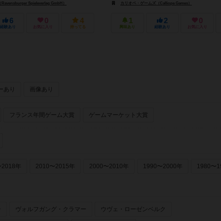
nsburger Spieleverlag GmbH）
カリオペ・ゲームズ（Calliope Games）
6
0
4
1
2
0
経験あり
お気に入り
持ってる
興味あり
経験あり
お気に入り
ーあり
画像あり
フランス年間ゲーム大賞
ゲームマーケット大賞
〜2018年
2010〜2015年
2000〜2010年
1990〜2000年
1980〜1
ー
ヴォルフガング・クラマー
ウヴェ・ローゼンベルク