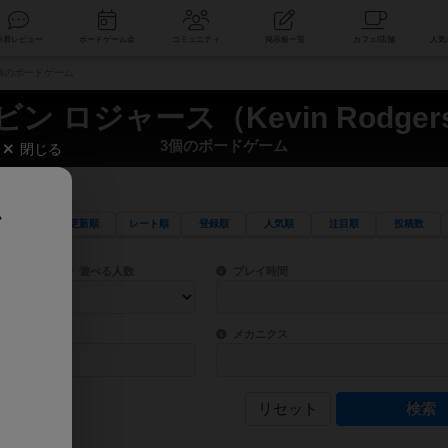
索
新着レビュー
ボードゲーム会
コミュニティ
掲示板一覧
 3個のボードゲーム
ビン ロジャース（Kevin Rodger
3個のボードゲーム
閉じる
、
更新順
レート順
登録順
人気順
注目順
投稿数
ワード検索ができます。
検索できます。
プレイ対象人数に含まれるボードゲームを指定します。
目安となる所要時間を指定することができ
遊べる人数
プレイ時間
物などモチーフ・ストーリーを指定することができます。直感的にゲームシステムを理解
ゲーム性を構成するコアシステムです。主
バー
メカニクス
リセット