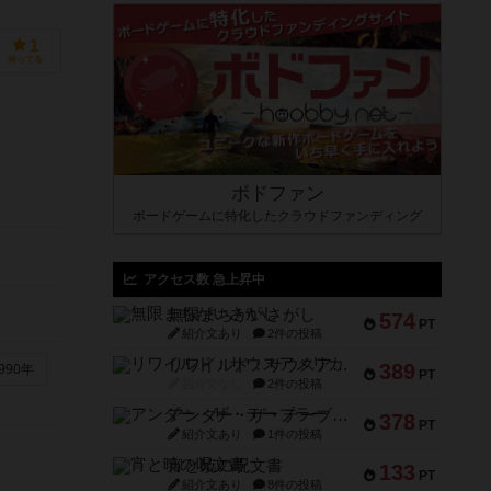
1
持ってる
ボドファン
ボードゲームに特化したクラウドファンディング
アクセス数 急上昇中
無限まちがいさがし
574
PT
紹介文あり
2件の投稿
リワイルド：サウスアメリカ
389
990年
PT
紹介文なし
2件の投稿
アンダー・ザ・テーブラー
378
PT
紹介文あり
1件の投稿
宵と暁の呪文書
133
PT
紹介文あり
8件の投稿