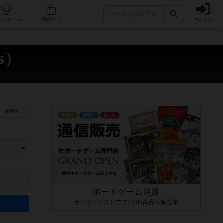
ログイン
カフェ/店舗
人気ボードゲーム
通販ストア
s）
発売年
ます。マニュアルを読む時間や参加者へのルール説明時間は含まれていないため、初めて遊
できるよう、中世ファンタジー・クッキング・海賊同士の対決など、ゲームコンセプトを絞
にボードゲームに慣れている方向けの絞込機能です。例えば「ダイスロール」はランダム値
ボードゲーム通販
オンラインストアで7,500商品を販売中