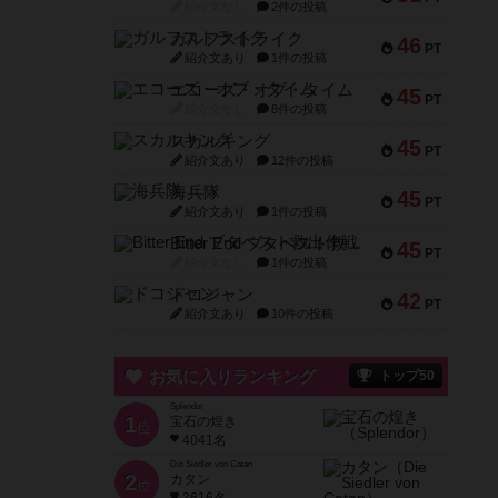
紹介文なし
2件の投稿
ガルフストライク
46
PT
紹介文あり
1件の投稿
エコーズ・オブ・タイム
45
PT
紹介文なし
8件の投稿
スカルキング
45
PT
紹介文あり
12件の投稿
海兵隊
45
PT
紹介文あり
1件の投稿
Bitter End ブタペスト救出作戦
45
PT
紹介文なし
1件の投稿
ドコジャン
42
PT
紹介文あり
10件の投稿
お気に入りランキング
トップ50
Splendor
1
宝石の煌き
位
4041名
Die Siedler von Catan
2
カタン
位