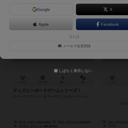
Google
X
Apple
Facebook
スペースマウンテン
バック・ト
または
Disney Space Mountain Game: All Systems Go
ダイス・ス
メールで会員登録
Back to t
6.1
しばらく表示しない
2～4人
20～40分
8歳～
2件
2～4人
ディズニーボードゲームシリーズ！
スペースマウンテンをテーマにしたボードゲーム
作品
クリス・レダー（Chris Leder）
ケビン・ロジャース（Kevin Rodgers）
ケン・フランクリン（K
ジェイク・ブリーシュ（Jake Breish）
未登録