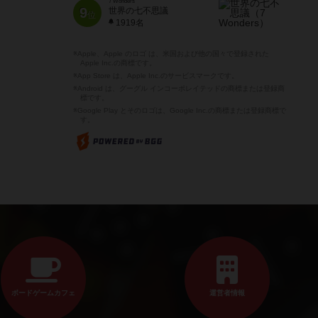
7 Wonders
9
世界の七不思議
位
1919名
※Apple、Apple のロゴ は、米国および他の国々で登録された
Apple Inc.の商標です。
※App Store は、Apple Inc.のサービスマークです。
※Android は、グーグル インコーポレイテッドの商標または登録商
標です。
※Google Play とそのロゴは、Google Inc.の商標または登録商標で
す。
ボードゲームカフェ
運営者情報