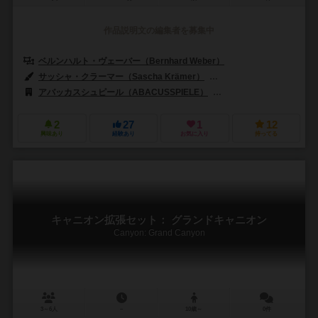
作品説明文の編集者を募集中
ベルンハルト・ヴェーバー（Bernhard Weber）
サッシャ・クラーマー（Sascha Krämer）
ドリス・マテーウス（Doris
アバッカスシュピール（ABACUSSPIELE）
グリューンスパン シュピーレ
2
27
1
12
興味あり
経験あり
お気に入り
持ってる
キャニオン拡張セット： グランドキャニオン
Canyon: Grand Canyon
3～6人
－
10歳～
0件