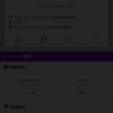
作品説明文の編集者を募集中
マルティン・シュレーゲル（Martin Schlegel）
未登録
アバッカスシュピール（ABACUSSPIELE）
グリューンスパン シュピーレ
0
2
0
1
興味あり
経験あり
お気に入り
持ってる
クイック検索
登録状況
最近登録された順
紹介文あり
レビューあり
画像あり
受賞作品