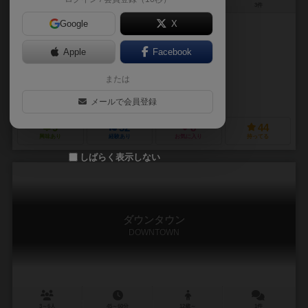
3～5人
60分前後
10歳～
3件
Google
X
作品説明文の編集者を募集中
Apple
Facebook
アラン・ムーン（Alan R. Moon）
または
ドリス・マテーウス（Doris Matthäus）
999ゲームズ（999 Games）
アバッカスシュピール（ABACUSSPI
メールで会員登録
9
52
8
44
興味あり
経験あり
お気に入り
持ってる
しばらく表示しない
ダウンタウン
DOWNTOWN
3～6人
45～60分
12歳～
1件