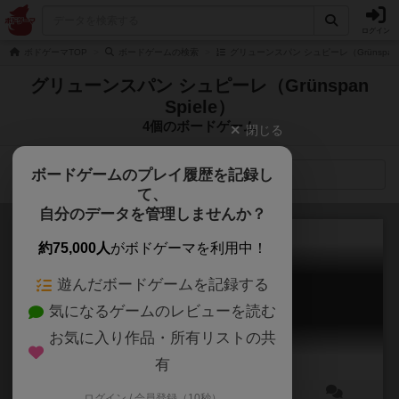
ログイン
ボドゲーマTOP
ボードゲームの検索
グリューンスパン シュピーレ（Grünspan 
グリューンスパン シュピーレ（Grünspan
Spiele）
4個のボードゲーム
閉じる
ボードゲームのプレイ履歴を記録し
検索メニュー
て、
自分のデータを管理しませんか？
約75,000人
がボドゲーマを利用中！
遊んだボードゲームを記録する
アンドロメダ
気になるゲームのレビューを読む
Andromeda
6.1
お気に入り作品・所有リストの共
有
ログイン / 会員登録（10秒）