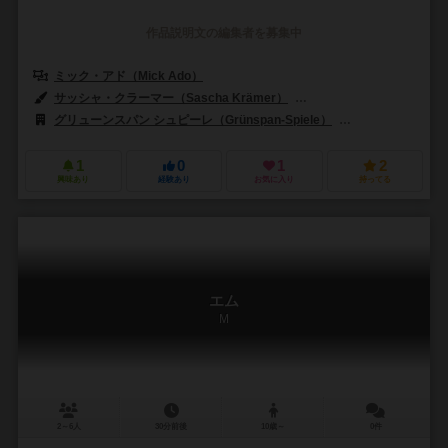
作品説明文の編集者を募集中
ミック・アド（Mick Ado）
サッシャ・クラーマー（Sascha Krämer）
ドリス・マテーウス（Doris
グリューンスパン シュピーレ（Grünspan-Spiele）
リオ グランデ ゲー
1
0
1
2
興味あり
経験あり
お気に入り
持ってる
エム
M
2～6人
30分前後
10歳～
0件