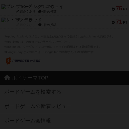
ブレーキング・アウェイ
75
PT
紹介文あり
4件の投稿
ザ・フラッド
71
PT
紹介文なし
1件の投稿
※Apple、Apple のロゴ は、米国および他の国々で登録されたApple Inc.の商標です。
※App Store は、Apple Inc.のサービスマークです。
※Android は、グーグル インコーポレイテッドの商標または登録商標です。
※Google Play とそのロゴは、Google Inc.の商標または登録商標です。
ボドゲーマTOP
ボードゲームを検索する
ボードゲームの新着レビュー
ボードゲーム会情報