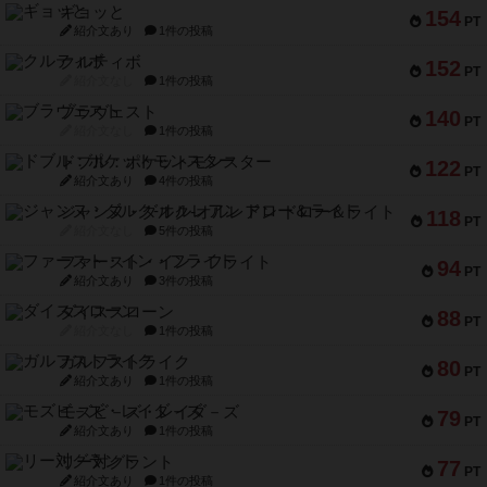
ギョッと
154
PT
紹介文あり
1件の投稿
クルティボ
152
PT
紹介文なし
1件の投稿
ブラヴェスト
140
PT
紹介文なし
1件の投稿
ドブル：ポケットモンスター
122
PT
紹介文あり
4件の投稿
ジャンヌ・ダルク-オルレアン ドロー＆ライト
118
PT
紹介文なし
5件の投稿
ファースト・イン・フライト
94
PT
紹介文あり
3件の投稿
ダイススローン
88
PT
紹介文なし
1件の投稿
ガルフストライク
80
PT
紹介文あり
1件の投稿
モズビ－ズ・レイダ－ズ
79
PT
紹介文あり
1件の投稿
リー対グラント
77
PT
紹介文あり
1件の投稿