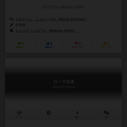
作品説明文の編集者を募集中
マルティン・シュレーゲル（Martin Schlegel）
未登録
ミュッケ シュピーレ（Muecke Spiele）
0
1
0
2
興味あり
経験あり
お気に入り
持ってる
ローマ水道
Aqua Romana
2～4人
－
8歳～
1件