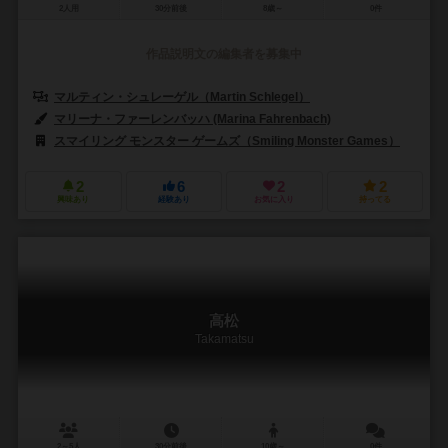
2人用
30分前後
8歳～
0件
作品説明文の編集者を募集中
マルティン・シュレーゲル（Martin Schlegel）
マリーナ・ファーレンバッハ (Marina Fahrenbach)
スマイリング モンスター ゲームズ（Smiling Monster Games）
2
6
2
2
興味あり
経験あり
お気に入り
持ってる
高松
Takamatsu
2～5人
30分前後
10歳～
0件