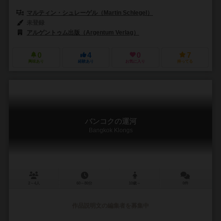
マルティン・シュレーゲル（Martin Schlegel）
未登録
アルゲントゥム出版（Argentum Verlag）
0
4
0
7
興味あり
経験あり
お気に入り
持ってる
バンコクの運河
Bangkok Klongs
2～4人
60～80分
10歳～
0件
作品説明文の編集者を募集中