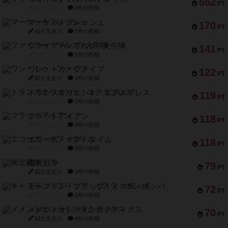
552
PT
紹介文なし
2件の投稿
マーケットフレッシュ
170
PT
紹介文あり
1件の投稿
ファイアー・ブルズ / 火牛陣
141
PT
紹介文なし
1件の投稿
ワン・トゥ・ファイブ
122
PT
紹介文あり
1件の投稿
トランスオリエント・エクスプレス
119
PT
紹介文なし
1件の投稿
フラットアイアン
118
PT
紹介文なし
2件の投稿
エコーズ・オブ・タイム
118
PT
紹介文なし
8件の投稿
南北戦争
79
PT
紹介文あり
1件の投稿
キャプテン・フリップ：イスラ・ボンバ
72
PT
紹介文なし
2件の投稿
メメントオンラインタクティクス
70
PT
紹介文あり
4件の投稿