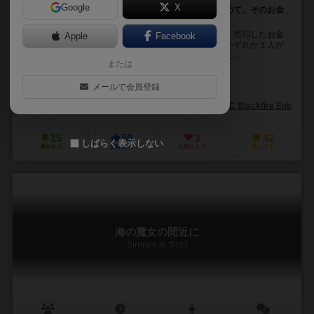
Google
X
島々を巡り、栽培した作物を運び、売却し、お金を貯めて、そのお金
で入植地を建設するゲーム
カナリア諸島の７つの島で栽培、栽培した作物を売却、売却したお金
Apple
Facebook
で入植地を建設して得点を稼いでいくボードゲーム。いずれか１人が
２５点を獲得するか、入植地駒２０個全てが建設された...
または
マルティン・シュレーゲル（Martin Schlegel）
メールで会員登録
ハラルド・リースケ（Harald Lieske）
ADCブラックファイア・エンターテイメント（ADC Blackfire Entertain
15
50
3
42
しばらく表示しない
興味あり
経験あり
お気に入り
持ってる
海の魔女の間近に
Sirenen in Sicht