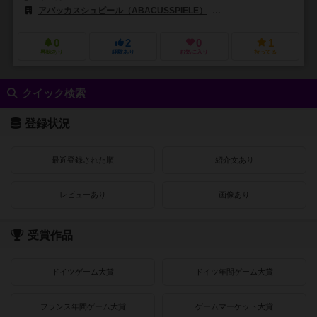
アバッカスシュピール（ABACUSSPIELE）
グリューンスパン シュピーレ
0
2
0
1
興味あり
経験あり
お気に入り
持ってる
クイック検索
登録状況
最近登録された順
紹介文あり
レビューあり
画像あり
受賞作品
ドイツゲーム大賞
ドイツ年間ゲーム大賞
フランス年間ゲーム大賞
ゲームマーケット大賞