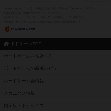
※Apple、Apple のロゴ は、米国および他の国々で登録されたApple Inc.の商標です。
※App Store は、Apple Inc.のサービスマークです。
※Android は、グーグル インコーポレイテッドの商標または登録商標です。
※Google Play とそのロゴは、Google Inc.の商標または登録商標です。
ボドゲーマTOP
ボードゲームを検索する
ボードゲームの新着レビュー
ボードゲーム会情報
メカニクス特集
掲示板・トピックス