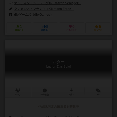
マルティン・シュレーゲル（Martin Schlegel）
クレメンス・フランツ（Klemens Franz）
dlpゲームズ（dlp Games）
1
8
0
5
興味あり
経験あり
お気に入り
持ってる
ルター
Luther: Das Spiel
2～4人
45分前後
10歳～
0件
作品説明文の編集者を募集中