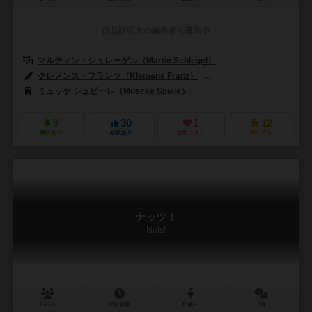
作品説明文の編集者を募集中
マルティン・シュレーゲル（Martin Schlegel）
クレメンス・フランツ（Klemens Franz）
アンドレア・カトニグ（Andr
ミュッケ シュピーレ（Muecke Spiele）
9
30
1
12
興味あり
経験あり
お気に入り
持ってる
ナッツ！
Nuts!
2～6人
30分前後
10歳～
0件