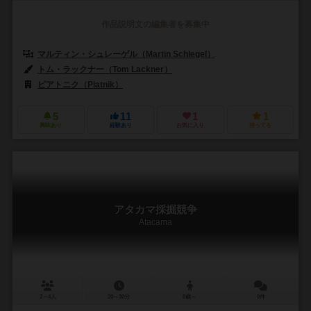
作品説明文の編集者を募集中
マルティン・シュレーゲル（Martin Schlegel）
トム・ラックナー（Tom Lackner）
ピアトニク（Piatnik）
5
11
1
1
興味あり
経験あり
お気に入り
持ってる
アタカマ採掘競争
Atacama
2～4人
20～30分
8歳～
0件