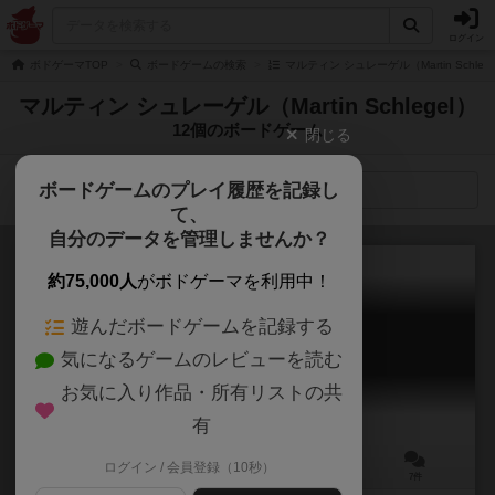
ログイン
ボドゲーマTOP
ボードゲームの検索
マルティン シュレーゲル（Martin Schle
マルティン シュレーゲル（Martin Schlegel）
12個のボードゲーム
閉じる
ボードゲームのプレイ履歴を記録し
検索メニュー
て、
自分のデータを管理しませんか？
約75,000人
がボドゲーマを利用中！
遊んだボードゲームを記録する
ウェスト・オブ・アフリカ
気になるゲームのレビューを読む
West of Africa
6.0
お気に入り作品・所有リストの共
有
ログイン / 会員登録（10秒）
2～5人
60～90分
10歳～
7件