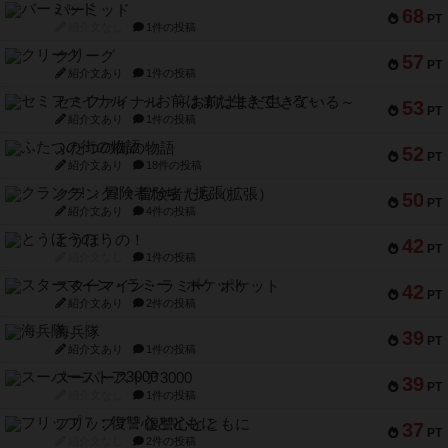
パーミッド
68
PT
紹介文なし
1件の投稿
クリーグ
57
PT
紹介文あり
1件の投稿
セミファイナル ～お前はまだ生きている～
53
PT
紹介文あり
1件の投稿
ふたつの街の物語
52
PT
紹介文あり
18件の投稿
クランク! ：冒険者たち（拡張）
50
PT
紹介文あり
4件の投稿
とうほうの！
42
PT
紹介文なし
1件の投稿
スターマイン・ラミー ポケット
42
PT
紹介文あり
2件の投稿
海兵隊
39
PT
紹介文あり
1件の投稿
スーパーストア3000
39
PT
紹介文なし
1件の投稿
フリップ７：復讐心とともに
37
PT
紹介文なし
2件の投稿