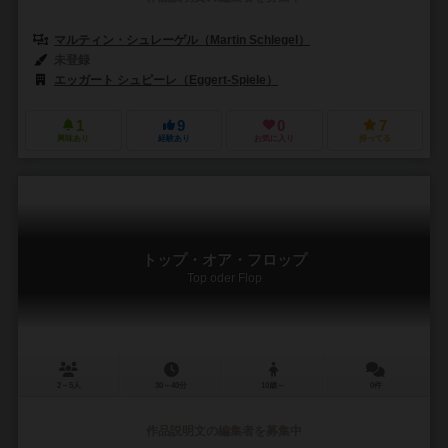
マルティン・シュレーゲル（Martin Schlegel）
未登録
エッガート シュピーレ（Eggert-Spiele）
1
9
0
7
興味あり
経験あり
お気に入り
持ってる
トップ・オア・フロップ
Top oder Flop
2～5人
30～40分
10歳～
0件
作品説明文の編集者を募集中