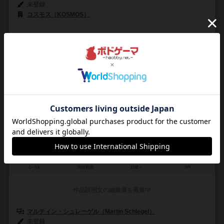
未登録
コスモス（KOSMOS）
3
1
0
1
興味あり
経験あり
お気に入り
持ってる
エム
M
2～6人
30分前後
10歳～
0件
作品説明文の編集者を募集中
マルティン・シュレーゲル（Martin Schlegel）
未登録