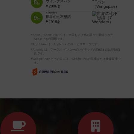
8
ウイングスパン
位
2006名
7 Wonders
9
世界の七不思議
位
1919名
※Apple、Apple のロゴ は、米国および他の国々で登録された
Apple Inc.の商標です。
※App Store は、Apple Inc.のサービスマークです。
※Android は、グーグル インコーポレイテッドの商標または登録商
標です。
※Google Play とそのロゴは、Google Inc.の商標または登録商標で
す。