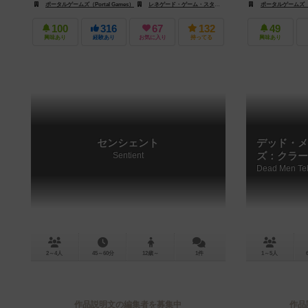
ポータルゲームズ（Portal Games）
レネゲード・ゲーム・スタジオ（Renegade Game Studios）
ポータルゲームズ（Po
100
316
67
132
49
興味あり
経験あり
お気に入り
持ってる
興味あり
センシェント
デッド・メ
Sentient
ズ：クラー
2～4人
45～60分
12歳～
1件
1～5人
作品説明文の編集者を募集中
作品