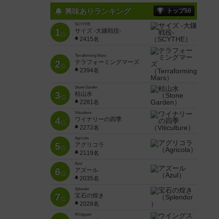
興味ありランキング
トップ50
SCYTHE
1
サイズ -大鎌戦役-
位
2415名
Terraforming Mars
2
テラフォーミングマーズ
位
2394名
Stone Garden
3
枯山水
位
2281名
Viticulture
4
ワイナリーの四季
位
2272名
Agricola
5
アグリコラ
位
2119名
Azul
6
アズール
位
2035名
Splendor
7
宝石の煌き
位
2028名
Wingspan