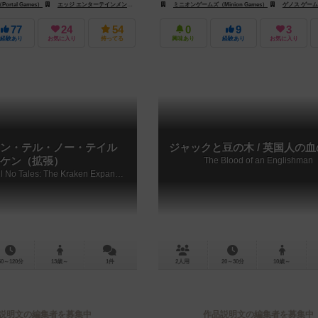
rtal Games）
エッジ エンターテインメント（Edge Entertainment）
ミニオンゲームズ（Minion Games）
ファンボックス・ジョゴス（FunBox Jog
ゲノス ゲームズ（Gh
77
24
54
0
9
3
経験あり
お気に入り
持ってる
興味あり
経験あり
お気に入り
ン・テル・ノー・テイル
ジャックと豆の木 / 英国人の
ケン（拡張）
The Blood of an Englishman
Dead Men Tell No Tales: The Kraken Expansion
60～120分
13歳～
1件
2人用
20～30分
10歳～
説明文の編集者を募集中
作品説明文の編集者を募集中