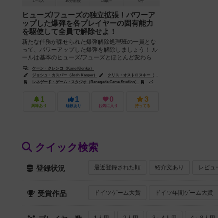
1～4人
10分前後
14歳～
0件
ヒューズ/フューズの独立拡張！パワーア
ップした爆弾を各プレイヤーの固有能力
を駆使して全員で解除せよ！
新たな任務が課せられた爆弾解除処理班の一員とな
って、パワーアップした爆弾を解除しましょう！ ル
ールは基本のヒューズ/フューズとほとんど変わら
ず、全員で協力して10分以内...
ケーン・クレンコ（Kane Klenko）
ジョシュ・カスパー（Josh Kasper）
クリス・オストロスキー（Chris Ostrowski）
レネゲード・ゲーム・スタジオ（Renegade Game Studios）
バナナゲームズ（Banana Games）
1
1
0
3
興味あり
経験あり
お気に入り
持ってる
クイック検索
最近登録された順
紹介文あり
レビュ
登録状況
ドイツゲーム大賞
ドイツ年間ゲーム大賞
受賞作品
1人用
2人用
3～4人用
4～8人用