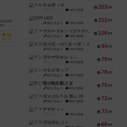
クルティボ
203
PT
紹介文なし
1件の投稿
1809
112
PT
s Ostrowski）
Chris Ostrowski）
紹介文あり
1件の投稿
os）
ファースト・イン・フライト
108
PT
19
紹介文あり
3件の投稿
持ってる
モズビ－ズ・レイダ－ズ
94
PT
紹介文あり
1件の投稿
テンプテーション
79
PT
紹介文なし
2件の投稿
インドネシア
78
PT
紹介文あり
2件の投稿
宵と暁の呪文書
75
PT
紹介文あり
8件の投稿
リスボン・トラム 28
73
PT
紹介文あり
9件の投稿
アマナイト
73
PT
紹介文なし
1件の投稿
ブラヴェスト
66
PT