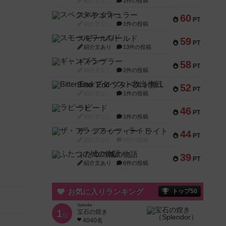
紹介文なし
1件の投稿
スペクタキュラー
60
PT
紹介文なし
1件の投稿
スモールワールド
59
PT
紹介文あり
13件の投稿
ギャンブラー
58
PT
紹介文なし
2件の投稿
Bitter End ブタペスト救出作戦
52
PT
紹介文なし
1件の投稿
ラピード
46
PT
紹介文なし
1件の投稿
ザ・フラッフィー・ライト
44
PT
紹介文なし
0件の投稿
ふたつの城の物語
39
PT
紹介文あり
6件の投稿
お気に入りランキング
トップ50
Splendor
1
宝石の煌き
位
4040名