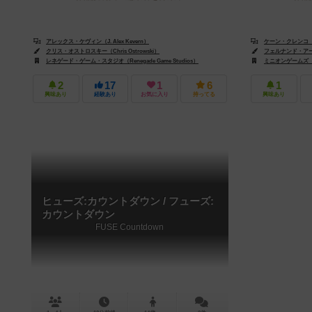
アレックス・ケヴィン（J. Alex Kevern）
ケーン・クレンコ（Ka
クリス・オストロスキー（Chris Ostrowski）
フェルナンド・アーメン
レネゲード・ゲーム・スタジオ（Renegade Game Studios）
ミニオンゲームズ（Mi
2
17
1
6
1
興味あり
経験あり
お気に入り
持ってる
興味あり
ヒューズ:カウントダウン / フューズ:
カウントダウン
FUSE Countdown