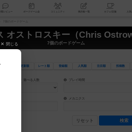
索
新着レビュー
ボードゲーム会
コミュニティ
掲示板一覧
ki） 7個のボードゲーム
 オストロスキー（Chris Ostrow
7個のボードゲーム
閉じる
、
更新順
レート順
登録順
人気順
注目順
投稿数
ワード検索ができます。
検索できます。
プレイ対象人数に含まれるボードゲームを指定します。
目安となる所要時間を指定することができ
遊べる人数
プレイ時間
物などモチーフ・ストーリーを指定することができます。直感的にゲームシステムを理解
ゲーム性を構成するコアシステムです。主
バー
メカニクス
リセット