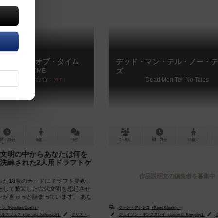
 / タイズ・オブ・タイム
デッド・マン・テル・ノー・テ
TIDES OF TIME
ズ
Dead Men Tell No Tales
6.0
15～20分
8歳～
5件
2～5人
60～75分
13歳～
文明の中からあなたは何を
洗練された2人用ドラフトゲ
作品説明文の編集者を募集中
った18枚のカードにドラフト要素、
そして繁栄した古代文明を想起させ
ンがぎゅっと詰まっています。 あな
行うことは...
ristian Čurla）
ケーン・クレンコ（Kane Klenko）
hris Ostrowski）
ツェク（Tomasz Jedruszek）
クリス・オストロスキー（Chris Ostrowski）
ジェイソン・キングスレイ（Jason D. Kingsley）
ダン・ピロー（Dan Pellow）
クリ