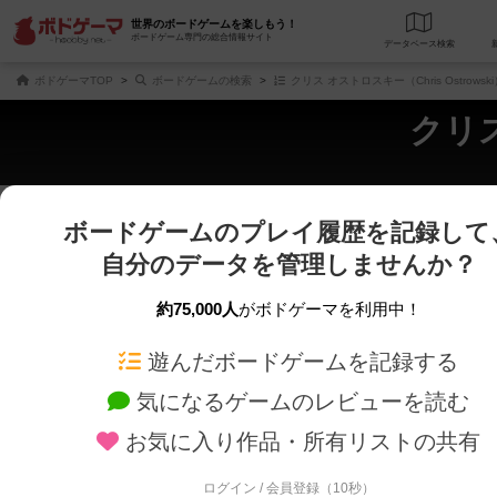
世界のボードゲームを楽しもう！
ボードゲーム専門の総合情報サイト
データベース
検
ボドゲーマTOP
ボードゲームの検索
クリス オストロスキー（Chris Ostrows
クリス
ボードゲームのプレイ履歴を記録して
さくさく表示
じっくり表示
自分のデータを管理しませんか？
商品名、商品説明文、デザイナー名、テーマ名、メカニクス名を対象にフリー
ゲームデザイナー名を指定して
フリーワード
ゲームデザイナー
約75,000人
がボドゲーマを利用中！
遊んだボードゲームを記録する
対象年齢を指定します。
世界観や登場人
対象年齢
テーマ/フレー
気になるゲームのレビューを読む
お気に入り作品・所有リストの共有
ログイン / 会員登録（10秒）