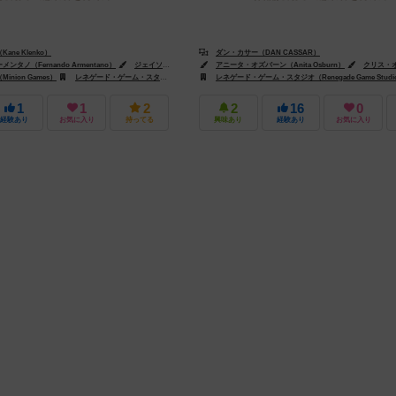
ne Klenko）
ダン・カサー（DAN CASSAR）
タノ（Fernando Armentano）
ジェイソン・キングスレイ（Jason D. Kingsley）
アニータ・オズバーン（Anita Osburn）
クリス・オストロスキー（Chri
クリス・オストロスキー（
nion Games）
レネゲード・ゲーム・スタジオ（Renegade Game Studios）
レネゲード・ゲーム・スタジオ（Renegade Game Studi
1
1
2
2
16
0
経験あり
お気に入り
持ってる
興味あり
経験あり
お気に入り