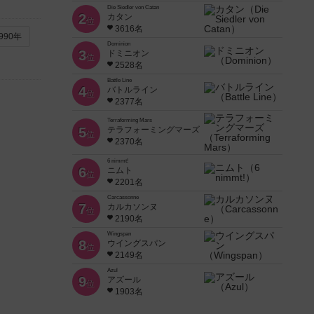
Die Siedler von Catan
2
カタン
位
3616名
990年
Dominion
3
ドミニオン
位
2528名
Battle Line
4
バトルライン
位
2377名
Terraforming Mars
5
テラフォーミングマーズ
位
2370名
6 nimmt!
6
ニムト
位
2201名
Carcassonne
7
カルカソンヌ
位
2190名
Wingspan
8
ウイングスパン
位
2149名
Azul
9
アズール
位
1903名