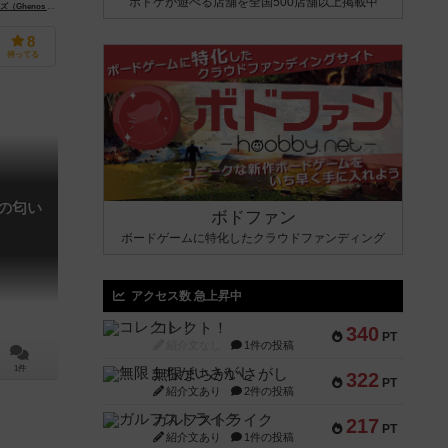
ボドゲが遊べる店舗を全国500店舗以上掲載中
os）
enos Games）
ミープルBRジョゴス（Meeple BR Jogos）
8
持ってる
血の匂い
ボドファン
ボードゲームに特化したクラウドファンディング
アクセス数 急上昇中
コレクト！
340
PT
紹介文なし
1件の投稿
1件
無限まちがいさがし
322
PT
紹介文あり
2件の投稿
ガルフストライク
217
PT
紹介文あり
1件の投稿