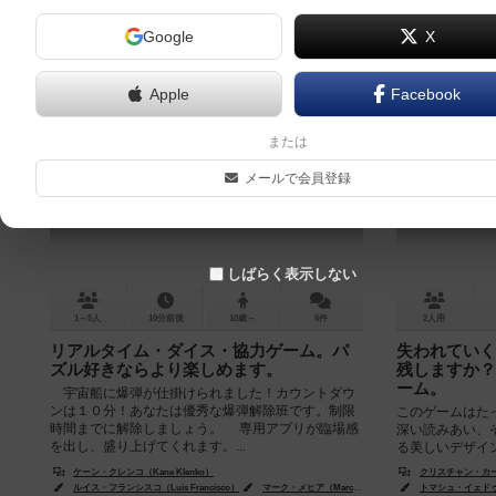
Google
X
Apple
Facebook
ヒューズ / フューズ
時の潮流
または
FUSE
メールで会員登録
6.1
しばらく表示しない
1～5人
10分前後
10歳～
6件
2人用
リアルタイム・ダイス・協力ゲーム。パ
失われていく
ズル好きならより楽しめます。
残しますか？
ーム。
宇宙船に爆弾が仕掛けられました！カウントダウ
ンは１０分！あなたは優秀な爆弾解除班です。制限
このゲームはた
時間までに解除しましょう。 専用アプリが臨場感
深い読みあい、
を出し、盛り上げてくれます。...
る美しいデザイ
たがこのゲームで
ケーン・クレンコ（Kane Klenko）
クリスチャン・カーラ（K
ルイス・フランシスコ（Luis Francisco）
マーク・メヒア（Marc Mejia）
クリス・オストロスキー（C
トマシュ・イェドゥルス