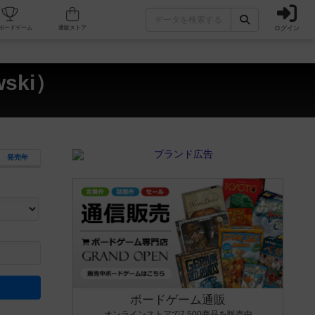
ログイン
カフェ/店舗
人気ボードゲーム
通販ストア
ski）
発売年
ます。マニュアルを読む時間や参加者へのルール説明時間は含まれていないため、初めて遊
できるよう、中世ファンタジー・クッキング・海賊同士の対決など、ゲームコンセプトを絞
にボードゲームに慣れている方向けの絞込機能です。例えば「ダイスロール」はランダム値
ボードゲーム通販
オンラインストアで7,500商品を販売中