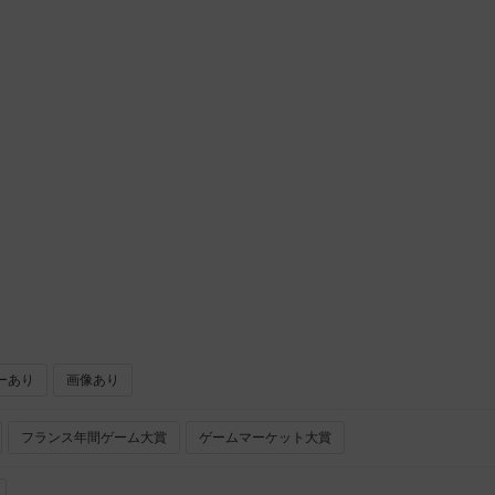
ガガゲームズ（GaGa Games）
ーあり
画像あり
フランス年間ゲーム大賞
ゲームマーケット大賞