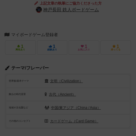
上記文章の執筆にご協力くださった方
神戸長田 鉄人ボードゲーム
マイボードゲーム登録者
1
1
1
1
興味あり
経験あり
お気に入り
持ってる
テーマ/フレーバー
文明（Civilization）
世界観/基本テーマ
古代（Ancient）
舞台の時代背景
中国/東アジア（China / Asia）
地域や文化圏など
カードゲーム（Card Game）
その他のコンセプト