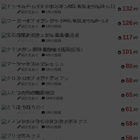
ドゥームド・バタリオンズ：ASLモジュール11
132
PT
紹介文あり
1件の投稿
コード・オブ・ブシドー：ASLモジュール8
126
PT
紹介文あり
1件の投稿
宝石の煌き：デュエル 偽造者
117
PT
紹介文なし
1件の投稿
クランク! ：冒険者たち（拡張）
101
PT
紹介文あり
4件の投稿
マーケットフレッシュ
80
PT
紹介文あり
1件の投稿
クロス・オブ・アイアン
68
PT
紹介文あり
3件の投稿
ふたつの街の物語
65
PT
紹介文あり
18件の投稿
とうほうの！
61
PT
紹介文なし
1件の投稿
メメントオンラインタクティクス
58
PT
紹介文あり
4件の投稿
ブリックス
56
PT