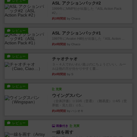
レビュー
ASL アクションパック#2
1999年にMMP社が出版した『ASL Action Pack
#2』...
約3時間前
by Chaco
レビュー
ASL アクションパック#1
1997年にAvalon Hill社が出版した『ASL Action ...
約4時間前
by Chaco
レビュー
チャオチャオ
３～４人でわいわい遊ぶのにちょうどいい。ルー
ルは他の方が分かりやすく書...
約4時間前
by S
レビュー
充実
ウイングスパン
（全体評価）☆10/6（普通）（難易度）☆4/5（世
界観・見た目）☆5...
約4時間前
by ハシオキ
レビュー
画像付き
充実
一線を画す