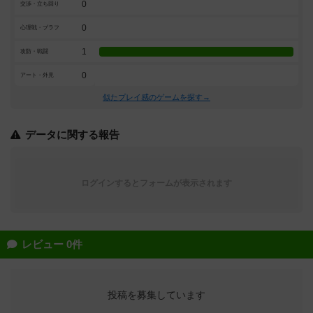
0
交渉・立ち回り
0
心理戦・ブラフ
1
攻防・戦闘
0
アート・外見
似たプレイ感のゲームを探す→
データに関する報告
ログインするとフォームが表示されます
レビュー 0件
投稿を募集しています