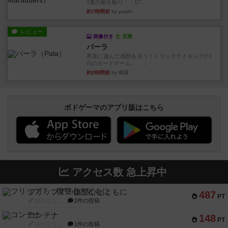
1隻の船を駆り・・17...
約7時間前
by yuishi
レビュー
画像付き
充実
パーラ
率直に遊んだ感想を言う！トリックテイキング(ﾄﾘ
ﾃ)のカードゲーム。 ...
約9時間前
by 鳴屋
ボドゲーマのアプリ版はこちら
アクセス数 急上昇中
フリップ７：復讐心とともに
487
PT
紹介文なし
2件の投稿
コンテナ
148
PT
紹介文なし
1件の投稿