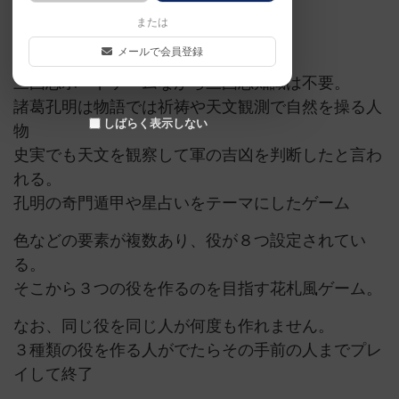
または
三国志
諸葛亮
ボドゲフリマ16三宮
メールで会員登録
三国志ボードゲームながら三国志知識は不要。
諸葛孔明は物語では祈祷や天文観測で自然を操る人
しばらく表示しない
物
史実でも天文を観察して軍の吉凶を判断したと言わ
れる。
孔明の奇門遁甲や星占いをテーマにしたゲーム
色などの要素が複数あり、役が８つ設定されてい
る。
そこから３つの役を作るのを目指す花札風ゲーム。
なお、同じ役を同じ人が何度も作れません。
３種類の役を作る人がでたらその手前の人までプレ
イして終了