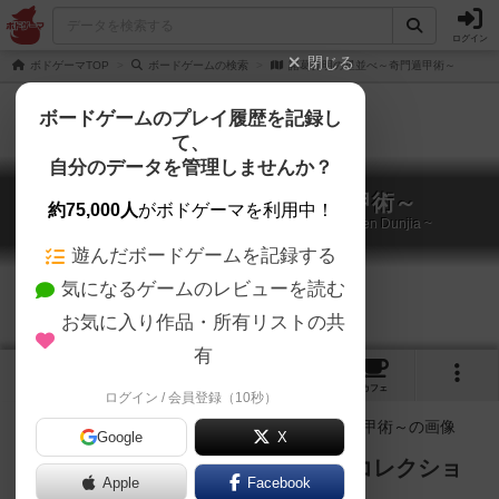
ログイン
閉じる
ボドゲーマTOP
ボードゲームの検索
諸葛孔明の星並べ～奇門遁甲術～
ボードゲームのプレイ履歴を記録し
て、
自分のデータを管理しませんか？
諸葛孔明の星並べ～奇門遁甲術～
約75,000人
がボドゲーマを利用中！
Zhuge Liang’s Star Arrangement ~ The Art of Qimen Dunjia ~
遊んだボードゲームを記録する
気になるゲームのレビューを読む
お気に入り作品・所有リストの共
有
2
1
1
トップ
画像
動画
レビュー
カフェ
ログイン / 会員登録（10秒）
Google
X
三役揃えると得点爆発するセットコレクショ
Apple
Facebook
ンカードゲーム！