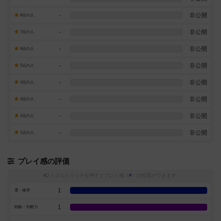
-
非公開
8点の人
-
非公開
7点の人
-
非公開
6点の人
-
非公開
5点の人
-
非公開
4点の人
-
非公開
3点の人
-
非公開
2点の人
-
非公開
1点の人
プレイ感の評価
トグルスイッチを押すとプレイ感（
※
）の投票ができます
1
運・確率
1
戦略・判断力