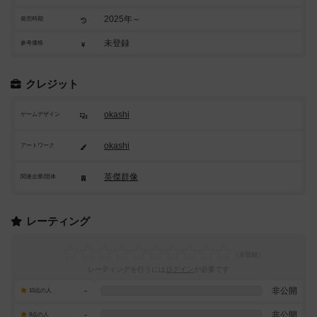
2025年～
発売時期
未登録
参考価格
クレジット
okashi
ゲームデザイン
okashi
アートワーク
英傑群像
関連企業/団体
レーティング
レーティングを行うには
ログイン
が必要です
-
非公開
10点の人
-
非公開
9点の人