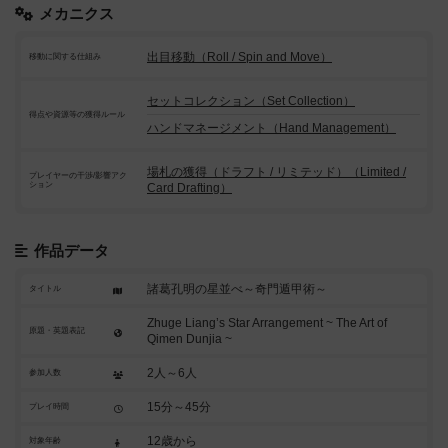
メカニクス
出目移動（Roll / Spin and Move）
移動に関する仕組み
セットコレクション（Set Collection）
得点や資源等の獲得ルール
ハンドマネージメント（Hand Management）
場札の獲得（ドラフト / リミテッド）（Limited /
プレイヤーの干渉/影響アク
ション
Card Drafting）
作品データ
諸葛孔明の星並べ～奇門遁甲術～
タイトル
Zhuge Liang’s Star Arrangement ~ The Art of
原題・英題表記
Qimen Dunjia ~
2人～6人
参加人数
15分～45分
プレイ時間
12歳から
対象年齢