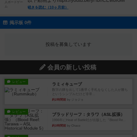
以下動画よりhttps://youtu.be/yHbnCEwbIGM
人ボードゲー
ム
続きを読む（10ヶ月前）
掲示板 0件
投稿を募集しています
会員の新しい投稿
レビュー
ラミィキューブ
数字の牌を出して1番早く手札をなくした人が勝ち
というシンプルだけど非常...
約2時間前
by ジョジョ
レビュー
ブラッドリーフ：タラワ（ASL拡張）
1996年にHeat of Battle社が出版した『Blood Re...
約3時間前
by Chaco