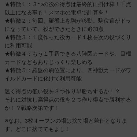
★特徴１：３つの役の得点は最終的に掛け算！千点
以上になる事も！スマホの電卓で計算を！
★特徴２：毎回、羅盤上を駒が移動。駒位置がドラ
になっていて、役ができたときに追加点
★特徴３：１度作った役カード１枚を次の役づくり
に利用可能
★特徴４：もう１手番できる八陣図カードや、目標
カードなどもありじっくり楽しめる
★特徴５：羅盤の駒位置により、四神獣カードがワ
イルドカードに化けて利用可能
速く得点の低い役を３つ作り早勝ちするか！？
それに対抗し高得点の役を２つ作り得点で勝利する
か！？戦略次第です！
※なお、3枚オープンの場は捨て場と兼任となりま
す。どこに捨ててもよし！