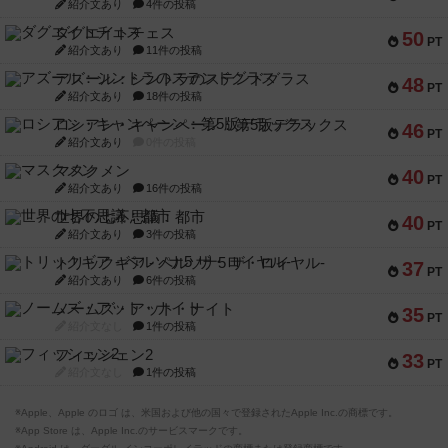
紹介文あり
4件の投稿
ダグエイトチェス
50
PT
紹介文あり
11件の投稿
アズール：シントラのステンドグラス
48
PT
紹介文あり
18件の投稿
ロシアン・キャンペーン：第5版デラックス
46
PT
紹介文あり
0件の投稿
マスクメン
40
PT
紹介文あり
16件の投稿
世界の七不思議：都市
40
PT
紹介文あり
3件の投稿
トリックギア - ペルソナ5 ザ・ロイヤル-
37
PT
紹介文あり
6件の投稿
ノームズ・アット・ナイト
35
PT
紹介文なし
1件の投稿
フィッシェン2
33
PT
紹介文なし
1件の投稿
※Apple、Apple のロゴ は、米国および他の国々で登録されたApple Inc.の商標です。
※App Store は、Apple Inc.のサービスマークです。