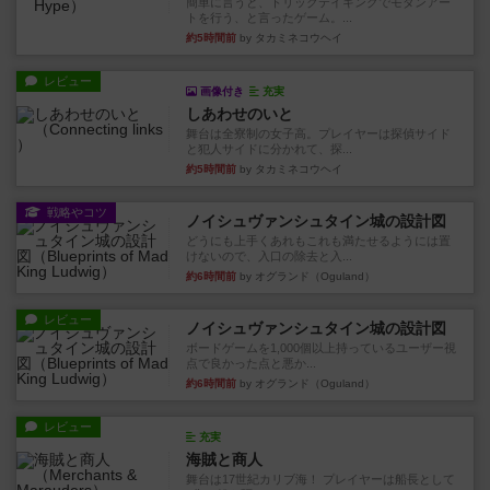
簡単に言うと、トリックテイキングでモダンアー
トを行う、と言ったゲーム。...
約5時間前
by タカミネコウヘイ
レビュー
画像付き
充実
しあわせのいと
舞台は全寮制の女子高。プレイヤーは探偵サイド
と犯人サイドに分かれて、探...
約5時間前
by タカミネコウヘイ
戦略やコツ
ノイシュヴァンシュタイン城の設計図
どうにも上手くあれもこれも満たせるようには置
けないので、入口の除去と入...
約6時間前
by オグランド（Oguland）
レビュー
ノイシュヴァンシュタイン城の設計図
ボードゲームを1,000個以上持っているユーザー視
点で良かった点と悪か...
約6時間前
by オグランド（Oguland）
レビュー
充実
海賊と商人
舞台は17世紀カリブ海！ プレイヤーは船長として