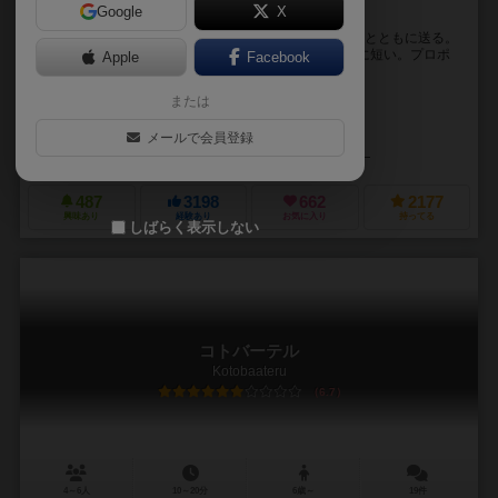
Google
X
即興プロポーズで盛り上がれ!
1人に対して他の全員でプロポーズの言葉を考え、指輪とともに送る。
しかし、使える言葉は限られており考える時間も非常に短い。プロポ
Apple
Facebook
ーズをまともに考えれない状況で、相手にグッとく...
または
ダイポ（daipo）
ダイポ（daipo）
メールで会員登録
クリメージ（CRIMAGE）
クラグラ（ClaGla）
487
3198
662
2177
興味あり
経験あり
お気に入り
持ってる
しばらく表示しない
コトバーテル
Kotobaateru
6.7
4～6人
10～20分
6歳～
19件