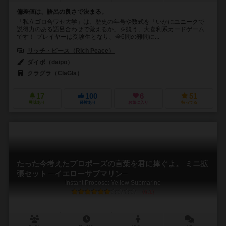
偏差値は、語呂の良さで決まる。
「私立ゴロ合ワセ大学」は、歴史の年号や数式を「いかにユニークで
説得力のある語呂合わせで覚えるか」を競う、大喜利系カードゲーム
です！ プレイヤーは受験生となり、全6問の難問に...
リッチ・ピース（Rich Peace）
ダイポ（daipo）
クラグラ（ClaGla）
17
100
6
51
興味あり
経験あり
お気に入り
持ってる
たった今考えたプロポーズの言葉を君に捧ぐよ。 ミニ拡
張セット ─イエローサブマリン─
Instant Propose: Yellow Submarine
6.1