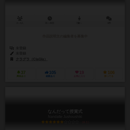
2～4人
15～20分
7歳～
4件
作品説明文の編集者を募集中
未登録
未登録
クラグラ（ClaGla）
37
105
19
106
興味あり
経験あり
お気に入り
持ってる
なんだって授賞式
Nandatte Jushoushiki
6.1