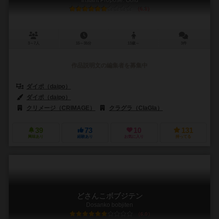
Instant Propose: Gold
6.3
3～7人
15～35分
13歳～
3件
作品説明文の編集者を募集中
ダイポ（daipo）
ダイポ（daipo）
クリメージ（CRIMAGE）
クラグラ（ClaGla）
39
73
10
131
興味あり
経験あり
お気に入り
持ってる
どさんこボブジテン
Dosanko bobjiten
6.0