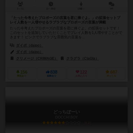
3～7人
15～35分
13歳～
9件
「たった今考えたプロポーズの言葉を君に捧ぐよ。」の拡張セットプ
レイ人数を一人増やせるラブラブなプロポーズの言葉が満載
たった今考えたプロポーズの言葉を君に捧ぐよ。の拡張セットです！
このセットを追加していただくことでプレイ人数を1人増やすことがで
きます！ ピンクでラブラブな雰囲気の言葉を...
ダイポ（daipo）
ダイポ（daipo）
クリメージ（CRIMAGE）
クラグラ（ClaGla）
156
838
122
687
興味あり
経験あり
お気に入り
持ってる
どっちぼーい
DOCCHI BOY
6.2