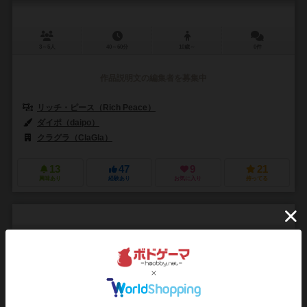
3～5人
40～60分
10歳～
0件
作品説明文の編集者を募集中
リッチ・ピース（Rich Peace）
ダイポ（daipo）
クラグラ（ClaGla）
13
47
9
21
興味あり
経験あり
お気に入り
持ってる
たった今考えたプロポーズの言葉を君に捧ぐよ。ドンキ
ホーテ
Instant Propose: Don Quijote
6.1