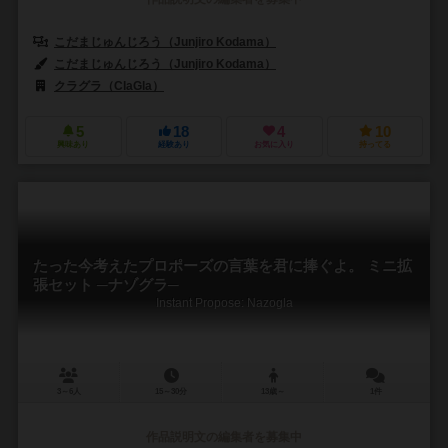
こだまじゅんじろう（Junjiro Kodama）
こだまじゅんじろう（Junjiro Kodama）
クラグラ（ClaGla）
5
18
4
10
興味あり
経験あり
お気に入り
持ってる
たった今考えたプロポーズの言葉を君に捧ぐよ。 ミニ拡
張セット ─ナゾグラ─
Instant Propose: Nazogla
3～6人
15～30分
13歳～
1件
作品説明文の編集者を募集中