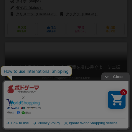
ダイポ（daipo）
ダイポ（daipo）
クリメージ（CRIMAGE）
クラグラ（ClaGla）
33
14
3
40
興味あり
経験あり
お気に入り
持ってる
たった今考えたプロポーズの言葉を君に捧ぐよ。ミニ拡
張セット ─for クズメン─
Instant Propose: for Kuzu-Men
3～6人
15～35分
13歳～
0件
作品説明文の編集者を募集中
ダイポ（daipo）