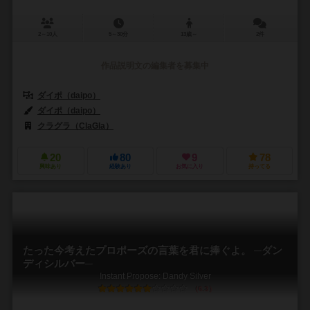
2～10人
5～30分
13歳～
2件
作品説明文の編集者を募集中
ダイポ（daipo）
ダイポ（daipo）
クラグラ（ClaGla）
20
80
9
78
興味あり
経験あり
お気に入り
持ってる
たった今考えたプロポーズの言葉を君に捧ぐよ。 ─ダン
ディシルバー─
Instant Propose: Dandy Silver
6.3