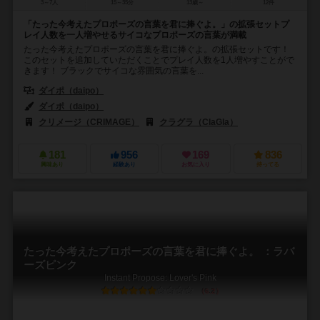
3～7人
15～35分
13歳～
12件
「たった今考えたプロポーズの言葉を君に捧ぐよ。」の拡張セットプ
レイ人数を一人増やせるサイコなプロポーズの言葉が満載
たった今考えたプロポーズの言葉を君に捧ぐよ。の拡張セットです！
このセットを追加していただくことでプレイ人数を1人増やすことがで
きます！ ブラックでサイコな雰囲気の言葉を...
ダイポ（daipo）
ダイポ（daipo）
クリメージ（CRIMAGE）
クラグラ（ClaGla）
181
956
169
836
興味あり
経験あり
お気に入り
持ってる
たった今考えたプロポーズの言葉を君に捧ぐよ。 ：ラバ
ーズピンク
Instant Propose: Lover's Pink
6.2