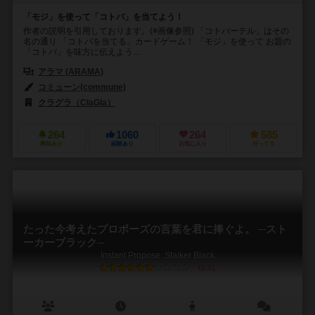
「モジ」を使って「コトバ」を当てよう！
作者の説明を引用しております。(※画像参照) 「コトバーテル」はその
名の通り 「コトバを当てる」カードゲーム！ 「モジ」を使って お題の
「コトバ」を味方に伝えよう...
アラマ (ARAMA)
コミューン(commune)
クラグラ（ClaGla）
264
1060
264
585
興味あり
経験あり
お気に入り
持ってる
たった今考えたプロポーズの言葉を君に捧ぐよ。 ─スト
ーカーブラック─
Instant Propose: Stalker Black
6.3