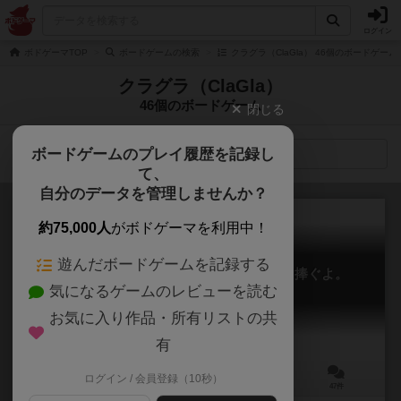
ログイン
ボドゲーマTOP
ボードゲームの検索
クラグラ（ClaGla） 46個のボードゲーム
クラグラ（ClaGla）
46個のボードゲーム
閉じる
ボードゲームのプレイ履歴を記録し
検索メニュー
て、
自分のデータを管理しませんか？
約75,000人
がボドゲーマを利用中！
遊んだボードゲームを記録する
たった今考えたプロポーズの言葉を君に捧ぐよ。
気になるゲームのレビューを読む
Instant Propose
6.1
お気に入り作品・所有リストの共
有
ログイン / 会員登録（10秒）
3～6人
15～30分
13歳～
47件