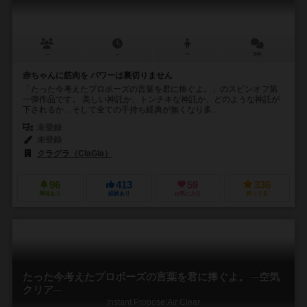
－
－
ー
8件
赤ちゃんに筋肉を パワーは裏切りません
「たった今考えたプロポーズの言葉を君に捧ぐよ。」のスピンオフ第
一弾作品です。 美しい神託か、トンチキな神託か、どのような神託が
下されるか…そして全ての手持ち経典が無くなり多...
未登録
未登録
クラグラ（ClaGla）
96
413
59
336
興味あり
経験あり
お気に入り
持ってる
たった今考えたプロポーズの言葉を君に捧ぐよ。 ─空気
クリア─
Instant Propose:Air Clear