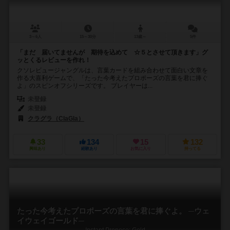
3～6人
15～30分
13歳～
5件
「まだ 届いてませんが 期待を込めて ☆５とさせて頂きます」グ
ッとくるレビューを作れ！
クソレビュージャングルは、言葉カードを組み合わせて面白い文章を
作る大喜利ゲームで、「たった今考えたプロポーズの言葉を君に捧ぐ
よ」のスピンオフシリーズです。 プレイヤーは...
未登録
未登録
クラグラ（ClaGla）
33
134
15
132
興味あり
経験あり
お気に入り
持ってる
たった今考えたプロポーズの言葉を君に捧ぐよ。 ─ウェ
イウェイゴールド─