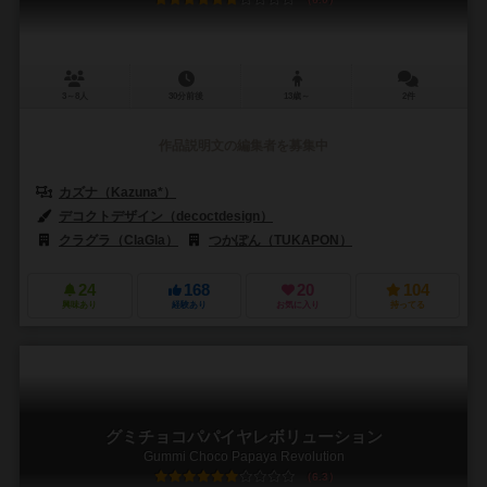
3～8人
30分前後
13歳～
2件
作品説明文の編集者を募集中
カズナ（Kazuna*）
デコクトデザイン（decoctdesign）
クラグラ（ClaGla）
つかぽん（TUKAPON）
24
168
20
104
興味あり
経験あり
お気に入り
持ってる
グミチョコパパイヤレボリューション
Gummi Choco Papaya Revolution
6.3