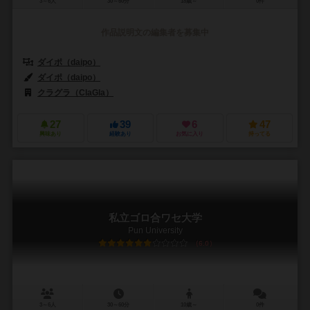
3～6人
30～60分
18歳～
0件
作品説明文の編集者を募集中
ダイポ（daipo）
ダイポ（daipo）
クラグラ（ClaGla）
27
39
6
47
興味あり
経験あり
お気に入り
持ってる
私立ゴロ合ワセ大学
Pun University
6.0
3～6人
30～60分
10歳～
0件