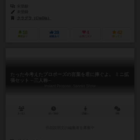
未登録
未登録
クラグラ（ClaGla）
18
39
4
42
興味あり
経験あり
お気に入り
持ってる
たった今考えたプロポーズの言葉を君に捧ぐよ。 ミニ拡
張セット ─三人称─
Instant Propose: Sannin Show
3～6人
15～30分
13歳～
0件
作品説明文の編集者を募集中