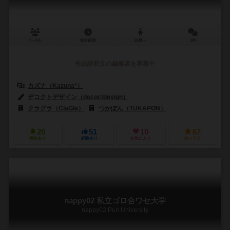
3～8人
30分前後
10歳～
1件
作品説明文の編集者を募集中
カズナ（Kazuna*）
デコクトデザイン（decoctdesign）
クラグラ（ClaGla）
つかぽん（TUKAPON）
20
51
10
67
興味あり
経験あり
お気に入り
持ってる
nappy02 私立ゴロ合ワセ大学
nappy02 Pun University