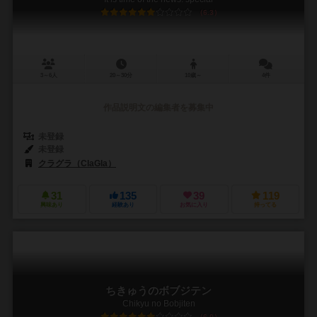
6.3
3～6人
20～30分
10歳～
4件
作品説明文の編集者を募集中
未登録
未登録
クラグラ（ClaGla）
31
135
39
119
興味あり
経験あり
お気に入り
持ってる
ちきゅうのボブジテン
Chikyu no Bobjiten
6.0