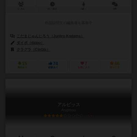
2～8人
15～30分
7歳～
0件
作品説明文の編集者を募集中
こだまじゅんじろう（Junjiro Kodama）
ダイポ（daipo）
クラグラ（ClaGla）
15
74
7
66
興味あり
経験あり
お気に入り
持ってる
アルピッス
Arupissu
5.9