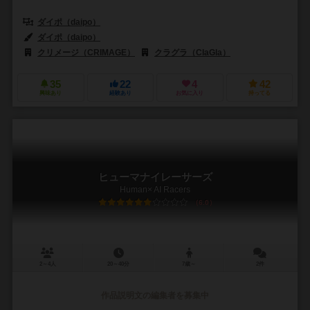
ダイポ（daipo）
ダイポ（daipo）
クリメージ（CRIMAGE）
クラグラ（ClaGla）
35
22
4
42
興味あり
経験あり
お気に入り
持ってる
ヒューマナイレーサーズ
Human× AI Racers
6.0
2～4人
20～40分
7歳～
2件
作品説明文の編集者を募集中