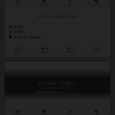
2～4人
5～15分
7歳～
5件
作品説明文の編集者を募集中
未登録
未登録
クラグラ（ClaGla）
20
41
7
29
興味あり
経験あり
お気に入り
持ってる
おとなのどっちぼーい
otona no docchi boy
5.9