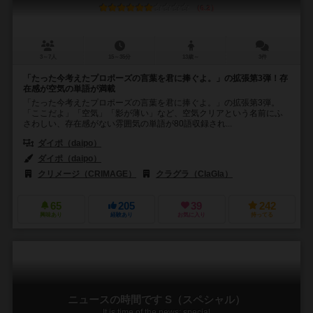
6.2
3～7人
15～35分
13歳～
3件
「たった今考えたプロポーズの言葉を君に捧ぐよ。」の拡張第3弾！存
在感が空気の単語が満載
「たった今考えたプロポーズの言葉を君に捧ぐよ。」の拡張第3弾。
「ここだよ」「空気」「影が薄い」など、空気クリアという名前にふ
さわしい、存在感がない雰囲気の単語が80語収録され...
ダイポ（daipo）
ダイポ（daipo）
クリメージ（CRIMAGE）
クラグラ（ClaGla）
65
205
39
242
興味あり
経験あり
お気に入り
持ってる
ニュースの時間です S（スペシャル）
It is time of the news: special