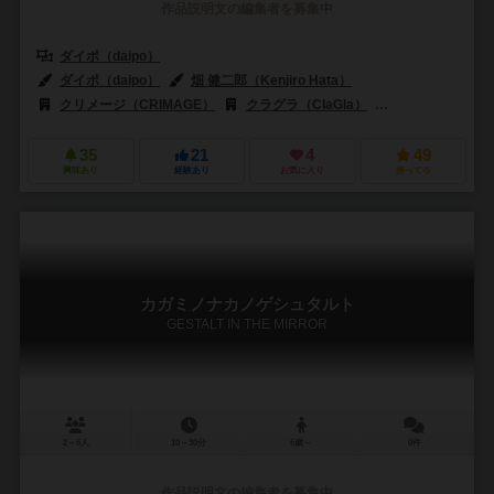
作品説明文の編集者を募集中
ダイポ（daipo）
ダイポ（daipo）
畑 健二郎（Kenjiro Hata）
クリメージ（CRIMAGE）
クラグラ（ClaGla）
小学館（Shoga
35
21
4
49
興味あり
経験あり
お気に入り
持ってる
カガミノナカノゲシュタルト
GESTALT IN THE MIRROR
2～6人
10～30分
6歳～
0件
作品説明文の編集者を募集中