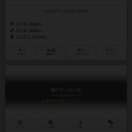
作品説明文の編集者を募集中
ダイポ（daipo）
ダイポ（daipo）
クラグラ（ClaGla）
3
25
5
13
興味あり
経験あり
お気に入り
持ってる
恋のどっちーな
Koi noi Docchi-na
6.1
2～10人
5～30分
13歳～
0件