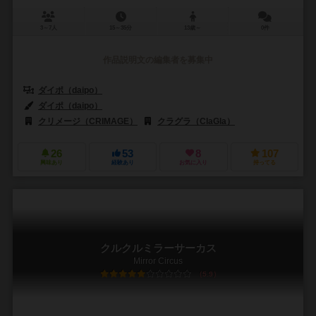
3～7人
15～35分
13歳～
0件
作品説明文の編集者を募集中
ダイポ（daipo）
ダイポ（daipo）
クリメージ（CRIMAGE）
クラグラ（ClaGla）
26
53
8
107
興味あり
経験あり
お気に入り
持ってる
クルクルミラーサーカス
Mirror Circus
5.9