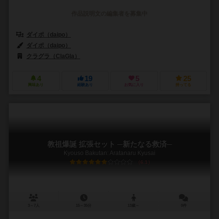
作品説明文の編集者を募集中
ダイポ（daipo）
ダイポ（daipo）
クラグラ（ClaGla）
4
19
5
25
興味あり
経験あり
お気に入り
持ってる
教祖爆誕 拡張セット ─新たなる救済─
Kyouso Bakutan: Aratanaru Kyusai
6.1
3～7人
15～35分
13歳～
0件