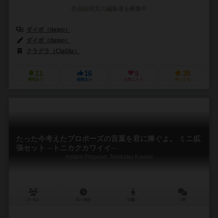
作品説明文の編集者を募集中
ダイポ（daipo）
ダイポ（daipo）
クラグラ（ClaGla）
11
16
5
38
興味あり
経験あり
お気に入り
持ってる
たった今考えたプロポーズの言葉を君に捧ぐよ。 ミニ拡
張セット ─トニカクカワイイ─
Instant Propose: Tonikaku Kawaii
3～6人
15～30分
13歳～
1件