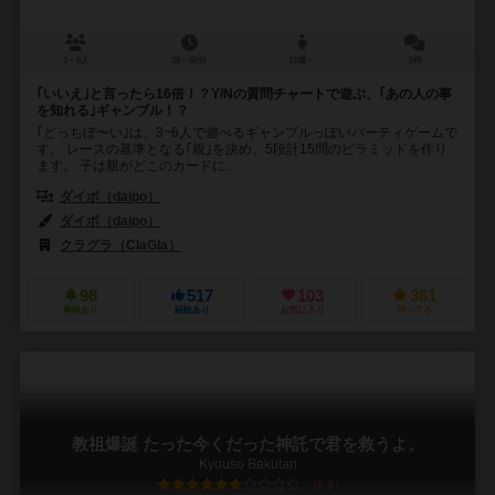
3～6人
30～60分
13歳～
5件
｢いいえ｣と言ったら16倍！？Y/Nの質問チャートで遊ぶ、｢あの人の事
を知れる｣ギャンブル！？
｢どっちぼ〜い｣は、3~6人で遊べるギャンブルっぽいパーティゲームで
す。 レースの基準となる｢親｣を決め、5段計15問のピラミッドを作り
ます。 子は親がどこのカードに...
ダイポ（daipo）
ダイポ（daipo）
クラグラ（ClaGla）
98
517
103
361
興味あり
経験あり
お気に入り
持ってる
教祖爆誕 たった今くだった神託で君を救うよ。
Kyouso Bakutan
6.0