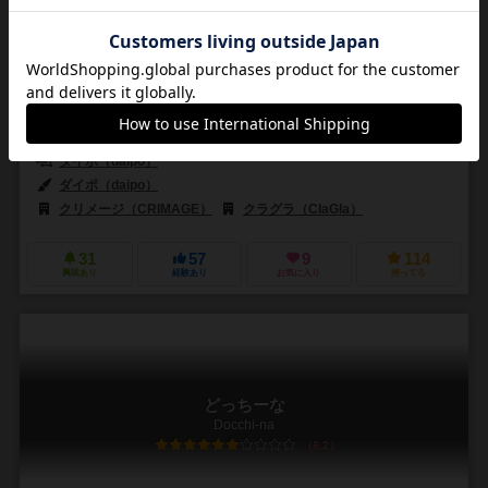
－
－
ー
2件
作品説明文の編集者を募集中
ダイポ（daipo）
ダイポ（daipo）
クリメージ（CRIMAGE）
クラグラ（ClaGla）
31
57
9
114
興味あり
経験あり
お気に入り
持ってる
どっちーな
Docchi-na
6.2