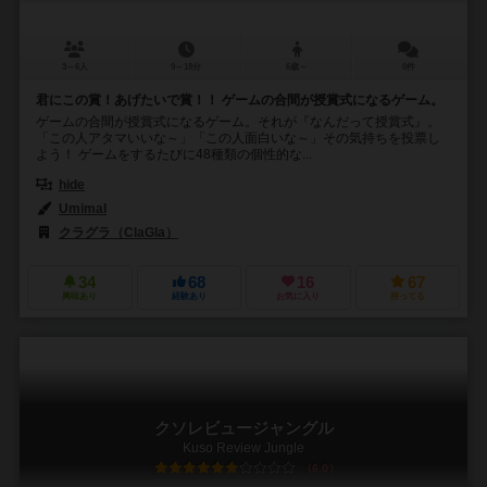
3～6人
9～18分
6歳～
0件
君にこの賞！あげたいで賞！！ ゲームの合間が授賞式になるゲーム。
ゲームの合間が授賞式になるゲーム。それが『なんだって授賞式』。
「この人アタマいいな～」「この人面白いな～」その気持ちを投票し
よう！ ゲームをするたびに48種類の個性的な...
hide
Umimal
クラグラ（ClaGla）
34
68
16
67
興味あり
経験あり
お気に入り
持ってる
クソレビュージャングル
Kuso Review Jungle
6.0