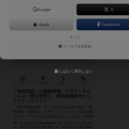
Google
X
Apple
Facebook
春秋戦国始皇帝
または
Zhanguo: The First Empire
メールで会員登録
しばらく表示しない
1～4人
60～120分
14歳～
2件
「春秋戦国」の新版登場。デザインやル
ールの一部を変更し、春秋戦国時代のリ
アリティアップ！
「春秋戦国始皇帝」は、what’s your game社の「春
秋戦国」の新版で、デザインやルールの一部が改変
された。 中でも大きな変更点となったのは、始皇帝
の業績にズー...
マルコ・カネッタ（Marco Canetta）
ステファーニア・ニッコリーニ（Stefania Niccolini）
ウルリック・マエス（Ulric Maes）
デビッド・シットボン（David Sitbon）