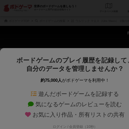
世界のボードゲームを楽しもう！
ボードゲーム専門の総合情報サイト
データベース
検
ボドゲーマTOP
ボードゲームの検索
ウルリック マエス（Ulric Maes） 1個
ボードゲームのプレイ履歴を記録して
さくさく表示
じっくり表示
自分のデータを管理しませんか？
商品名、商品説明文、デザイナー名、テーマ名、メカニクス名を対象にフリー
ゲームデザイナー名を指定して
フリーワード
ゲームデザイナー
約75,000人
がボドゲーマを利用中！
遊んだボードゲームを記録する
対象年齢を指定します。
世界観や登場人
対象年齢
テーマ/フレー
気になるゲームのレビューを読む
お気に入り作品・所有リストの共有
ログイン / 会員登録（10秒）