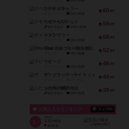
紹介文なし
1件の投稿
スペクタキュラー
60
PT
紹介文なし
1件の投稿
スモールワールド
59
PT
紹介文あり
13件の投稿
ギャンブラー
58
PT
紹介文なし
2件の投稿
Bitter End ブタペスト救出作戦
52
PT
紹介文なし
1件の投稿
ラピード
46
PT
紹介文なし
1件の投稿
ザ・フラッフィー・ライト
44
PT
紹介文なし
0件の投稿
ふたつの城の物語
39
PT
紹介文あり
6件の投稿
お気に入りランキング
トップ50
Splendor
1
宝石の煌き
位
4040名