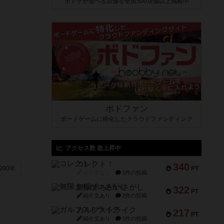
ボドゲが遊べる店舗を全国500店舗以上掲載中
ボドファン
ボードゲームに特化したクラウドファンディング
アクセス数 急上昇中
コレクト！
340
PT
990年
紹介文なし
1件の投稿
無限まちがいさがし
322
PT
紹介文あり
2件の投稿
ガルフストライク
217
PT
紹介文あり
1件の投稿