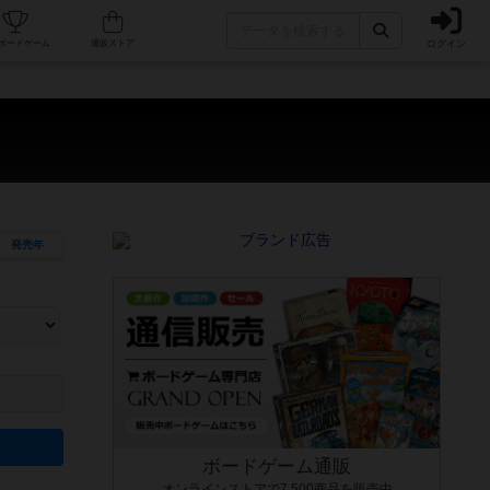
ログイン
カフェ/店舗
人気ボードゲーム
通販ストア
）
発売年
ます。マニュアルを読む時間や参加者へのルール説明時間は含まれていないため、初めて遊
できるよう、中世ファンタジー・クッキング・海賊同士の対決など、ゲームコンセプトを絞
にボードゲームに慣れている方向けの絞込機能です。例えば「ダイスロール」はランダム値
ボードゲーム通販
オンラインストアで7,500商品を販売中