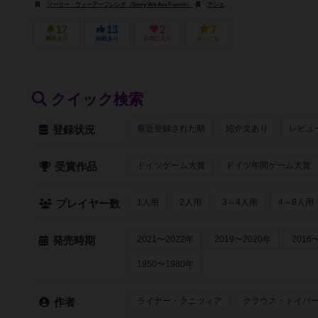
ソーリー・ウィーアーフレンチ（Sorry We Are French）
アシェット・ボードゲームズ・USA（Hachette Boardgames USA）
17
13
2
7
興味あり
経験あり
お気に入り
持ってる
クイック検索
最近登録された順
紹介文あり
レビュ
登録状況
ドイツゲーム大賞
ドイツ年間ゲーム大賞
受賞作品
1人用
2人用
3～4人用
4～8人用
プレイヤー数
2021〜2022年
2019〜2020年
2016
発売時期
1950〜1980年
ライナー・クニツィア
クラウス・トイバ
作者