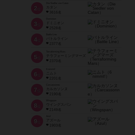
Die Siedler von Catan
2
カタン
位
3616名
Dominion
3
ドミニオン
位
2528名
Battle Line
4
バトルライン
位
2377名
Terraforming Mars
5
テラフォーミングマーズ
位
2370名
6 nimmt!
6
ニムト
位
2201名
Carcassonne
7
カルカソンヌ
位
2190名
Wingspan
8
ウイングスパン
位
2149名
Azul
9
アズール
位
1903名