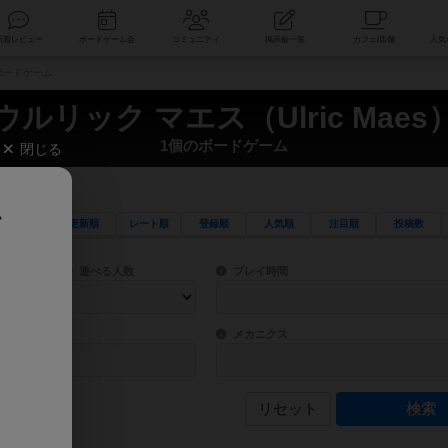
索
新着レビュー
ボードゲーム会
コミュニティ
掲示板一覧
のボードゲーム
ウルリック マエス（Ulric Maes
1個のボードゲーム
閉じる
、
更新順
レート順
登録順
人気順
注目順
投稿数
ワード検索ができます。
検索できます。
プレイ対象人数に含まれるボードゲームを指定します。
目安となる所要時間を指定することができ
遊べる人数
プレイ時間
物などモチーフ・ストーリーを指定することができます。直感的にゲームシステムを理解
ゲーム性を構成するコアシステムです。主
バー
メカニクス
リセット