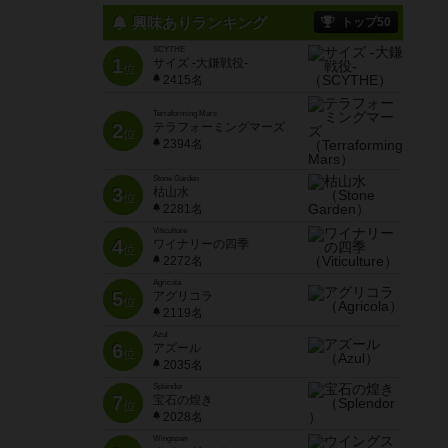
興味ありランキング
トップ50
SCYTHE
1
サイズ -大鎌戦役-
位
2415名
Terraforming Mars
2
テラフォーミングマーズ
位
2394名
Stone Garden
3
枯山水
位
2281名
Viticulture
4
ワイナリーの四季
位
2272名
Agricola
5
アグリコラ
位
2119名
Azul
6
アズール
位
2035名
Splendor
7
宝石の煌き
位
2028名
Wingspan