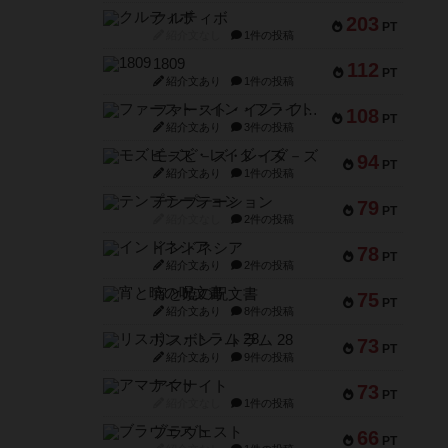
クルティボ
203
PT
紹介文なし
1件の投稿
1809
112
PT
紹介文あり
1件の投稿
ファースト・イン・フライト
108
PT
紹介文あり
3件の投稿
モズビ－ズ・レイダ－ズ
94
PT
紹介文あり
1件の投稿
テンプテーション
79
PT
紹介文なし
2件の投稿
インドネシア
78
PT
紹介文あり
2件の投稿
宵と暁の呪文書
75
PT
紹介文あり
8件の投稿
リスボン・トラム 28
73
PT
紹介文あり
9件の投稿
アマナイト
73
PT
紹介文なし
1件の投稿
ブラヴェスト
66
PT