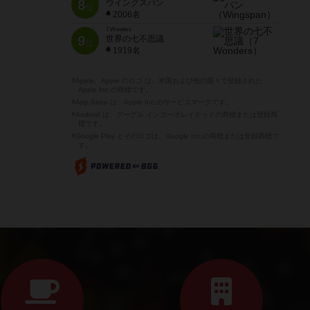
8
ウイングスパン
位
2006名
7 Wonders
9
世界の七不思議
位
1919名
※Apple、Apple のロゴ は、米国および他の国々で登録された
Apple Inc.の商標です。
※App Store は、Apple Inc.のサービスマークです。
※Android は、グーグル インコーポレイテッドの商標または登録商
標です。
※Google Play とそのロゴは、Google Inc.の商標または登録商標で
す。