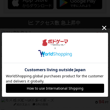
アクセス数 急上昇中
コレクト！
340
PT
紹介文なし
1件の投稿
無限まちがいさがし
322
PT
紹介文あり
2件の投稿
ガルフストライク
217
PT
紹介文あり
1件の投稿
クルティボ
203
PT
紹介文なし
1件の投稿
1809
112
PT
紹介文あり
1件の投稿
ファースト・イン・フライト
108
PT
紹介文あり
3件の投稿
モズビ－ズ・レイダ－ズ
94
PT
紹介文あり
1件の投稿