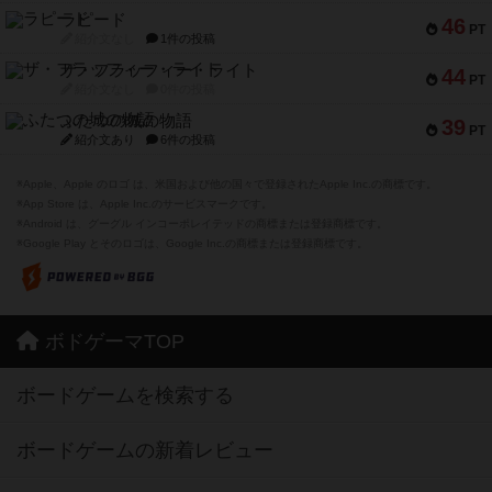
ラピード
46
PT
紹介文なし
1件の投稿
ザ・フラッフィー・ライト
44
PT
紹介文なし
0件の投稿
ふたつの城の物語
39
PT
紹介文あり
6件の投稿
※Apple、Apple のロゴ は、米国および他の国々で登録されたApple Inc.の商標です。
※App Store は、Apple Inc.のサービスマークです。
※Android は、グーグル インコーポレイテッドの商標または登録商標です。
※Google Play とそのロゴは、Google Inc.の商標または登録商標です。
ボドゲーマTOP
ボードゲームを検索する
ボードゲームの新着レビュー