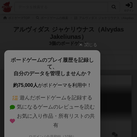
ログイン
ボドゲーマTOP
ボードゲームの検索
アルヴィダス ジャケリウナス（Alvydas Ja
アルヴィダス ジャケリウナス（Alvydas
Jakeliunas）
3個のボードゲーム
閉じる
ボードゲームのプレイ履歴を記録し
検索メニュー
て、
自分のデータを管理しませんか？
約75,000人
がボドゲーマを利用中！
遊んだボードゲームを記録する
それはオレの魚だ！
気になるゲームのレビューを読む
Packeis am Pol / Hey, That's My Fish!
6.2
お気に入り作品・所有リストの共
有
ログイン / 会員登録（10秒）