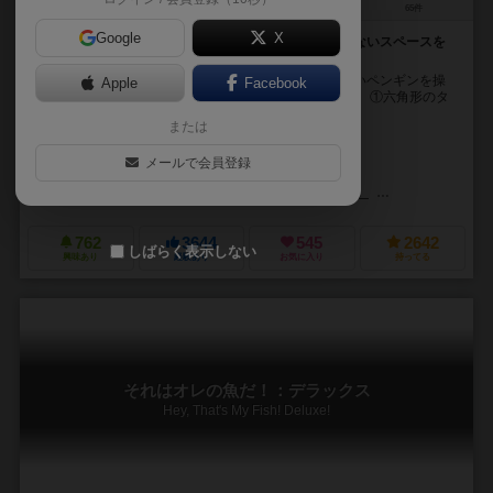
2～4人
20分前後
8歳～
65件
Google
X
ライバルを狭い氷上に孤立させ、自分だけしか得られないスペースを
作り魚を大量に獲得しよう！
『それは俺の魚だ！』は、北極でお腹を空かせた可愛いペンギンを操
Apple
Facebook
ってライバルよりもたくさんの魚を集めるゲームです。 ①六角形のタ
イルに魚が１〜３描かれたタイルを敷き詰めて...
または
ギュンター・コルネット（Günter Cornett）
アルヴィダス・ジャケリウナ
メールで会員登録
フランソワ・ブリュエル（François Bruel）
シルヴァン・デコウ（Sylv
バンブス シュピーレ出版（Bambus Spieleverlag）
999ゲームズ（9
762
3644
545
2642
しばらく表示しない
興味あり
経験あり
お気に入り
持ってる
それはオレの魚だ！：デラックス
Hey, That's My Fish! Deluxe!