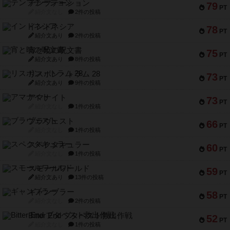
テンプテーション
79
PT
紹介文なし
2件の投稿
インドネシア
78
PT
紹介文あり
2件の投稿
宵と暁の呪文書
75
PT
紹介文あり
8件の投稿
リスボン・トラム 28
73
PT
紹介文あり
9件の投稿
アマナイト
73
PT
紹介文なし
1件の投稿
ブラヴェスト
66
PT
紹介文なし
1件の投稿
スペクタキュラー
60
PT
紹介文なし
1件の投稿
スモールワールド
59
PT
紹介文あり
13件の投稿
ギャンブラー
58
PT
紹介文なし
2件の投稿
Bitter End ブタペスト救出作戦
52
PT
紹介文なし
1件の投稿