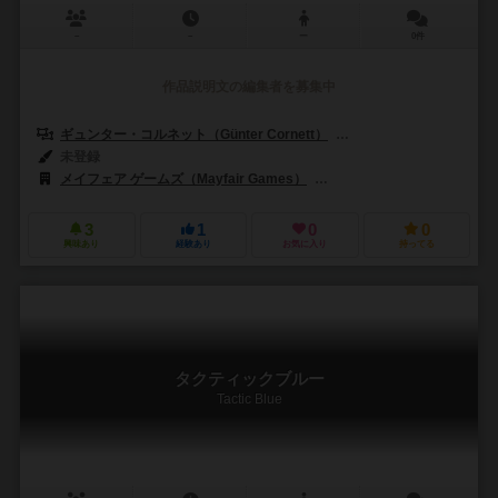
－
－
ー
0件
作品説明文の編集者を募集中
ギュンター・コルネット（Günter Cornett）
アルヴィダス・ジャケリウナ
未登録
メイフェア ゲームズ（Mayfair Games）
ファランクス・ゲームズ（Phal
3
1
0
0
興味あり
経験あり
お気に入り
持ってる
タクティックブルー
Tactic Blue