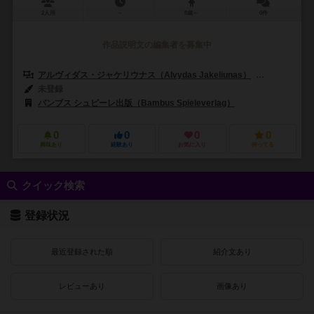
2人用
－
8歳～
0件
作品説明文の編集者を募集中
アルヴィダス・ジャケリウナス（Alvydas Jakeliunas）
ヤロスラフ・シ
未登録
バンブス シュピーレ出版（Bambus Spieleverlag）
0
0
0
0
興味あり
経験あり
お気に入り
持ってる
クイック検索
登録状況
最近登録された順
紹介文あり
レビューあり
画像あり